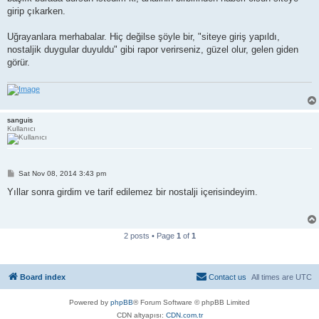
girip çıkarken.
Uğrayanlara merhabalar. Hiç değilse şöyle bir, "siteye giriş yapıldı,
nostaljik duygular duyuldu" gibi rapor verirseniz, güzel olur, gelen giden
görür.
sanguis
Kullanıcı
P
Sat Nov 08, 2014 3:43 pm
o
s
Yıllar sonra girdim ve tarif edilemez bir nostalji içerisindeyim.
t
2 posts • Page
1
of
1
Board index
Contact us
All times are
UTC
Powered by
phpBB
® Forum Software © phpBB Limited
CDN altyapısı:
CDN.com.tr