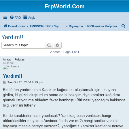
FrpWorld.Com
FAQ
Arşiv
S
Board index
FRPWORLD Rol Yapma Oyunları
Diyarışma
RP Karakter Kağıtları
e
Yardım!!
a
Search
Advanced search
r
2 posts • Page
1
of
1
c
Amras__Fefalas
h
Kullanıcı
Yardım!!
P
Tue Oct 26, 2004 6:19 pm
o
s
Biri lütfen yardım etsin.Karakter kağıdınızı oluşturmak için tıklayına
t
girdim, bi güzel oluşturdum sonra da bi bakiyim diye karakter kağıdımı
görmek istiyoruma tıkladım fakat bomboştu.Biri nasıl yapcağım hakkında
bilgi verir mi lütfen?
Bir de karakterler nasıl yapılacak? Yani kaç puan verilecek,hangi
ırklar(klasikler mi yoksa Aasimar fln da var mı?),hangi sınıflar var,kilo-
boy-yaşı mesela nereye yazıcaz?, yaptığımız karakter kaatlarını nereye