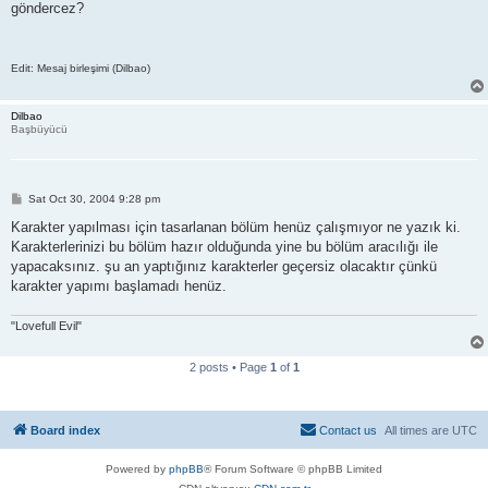
göndercez?
Edit: Mesaj birleşimi (Dilbao)
Dilbao
Başbüyücü
P
Sat Oct 30, 2004 9:28 pm
o
s
Karakter yapılması için tasarlanan bölüm henüz çalışmıyor ne yazık ki.
t
Karakterlerinizi bu bölüm hazır olduğunda yine bu bölüm aracılığı ile
yapacaksınız. şu an yaptığınız karakterler geçersiz olacaktır çünkü
karakter yapımı başlamadı henüz.
"Lovefull Evil"
2 posts • Page
1
of
1
Board index
Contact us
All times are
UTC
Powered by
phpBB
® Forum Software © phpBB Limited