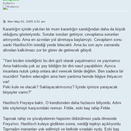
Kullanıcı
P
Mon May 02, 2005 3:51 am
o
s
Karanlığın içinde yakılan bir mum karanlığın sandığından daha da büyük
t
olduğunu gösteriyordu. Sorular soruları getiriyor, cevaplarsa sorunları
artırıyordu. Ama en azından yol alınmaya başlamıştı. Cevapların sonu
sanki Hastlisch'in istediği yerde bitecekti. Ama bu son aynı zamanda
altından kalkılması zor bir görev de getirecek gibiydi.
"Yani bizden istediğiniz bu dini gizli olarak yaşatmamız ve yaymamız.
Ama hakkında çok az şey bildiğim bir dini nasıl yayabilirim. Ayrıca
insanlara nutuk çekip onlara akıl verecek biride değilim. Ben sadece bir
mucidim! Yardım edeceğim ama hem yardıma hemde bilgiye ihtiyacım
var!
Peki kule ne olacak? Saklayacakmısınız? İçinde işimize yarayacak
birşeyler varmı?"
Hastlisch Freyaya baktı. O kendisinden daha fazlasını biliyordu. Adını
bile söylemişti karşısındaki nomun. Firble, eski baş rahip Firble.
Tapınak rahip ve şövalyelerinin hepsinin öldürülmesi yada ölmeside
Freya'nın, Hastlisch kuleye girdikten sonra, verdiği tepkiyi açıklıyordu.
Tapınağın inananları yok edilmişti ve belkide sıradaki oydu. Eski baş