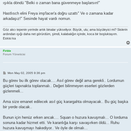
ışıkla döndü "Belki o zaman bana güvenmeye başlarsın!"
Hastlısch elini Freya imp'lacer'a doğru uzattı" Ve o zamana kadar
arkadaşız!" Sesinde hayat vardı nomun.
Göz alıcı tepenin yerinde artık binalar yükseliyor. Büyük, ulu; ama büyüleyici mi? Sislerin
ardından ışığı daha net görürdüm, şimdi, kalabalığın içinde, koca bir boşluktayım.
Eskisi ka
Firble
Forum Yöneticisi
P
Mon May 02, 2005 9:36 pm
o
s
Bu görev bu ilk görev olacak.... Asıl görev değil ama gerekli.. Lordumun
t
güçleri tapınakta toplanmalı.. Değeri bilinmeyen eserleri gözlerden
gizlenmeli...
Ama size emanet edilecek asıl güç karargahta olmayacak.. Bu güç başka
bir yerde olacak..
Bunun için henüz erken ancak.... Squan o huzura kavuşmalı... O lorduma
sonuna kadar hizmet etti. Ve karanlığa karşı savaşırken öldü... Ruhu
huzura kavuşmayı hakediyor.. Ve öyle de olmalı...