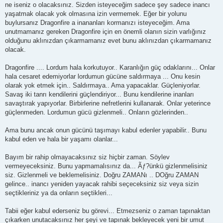
ne iseniz o olacaksınız. Sizden isteyeceğim sadece şey sadece inancı
yaşatmak olacak yok olmasına izin vermemek. Eğer bir yolunu
buylursanız Dragonfire a inananları kormanızı isteyeceğim. Ama
unutmamanız gereken Dragonfire için en önemli olanın sizin varlığınız
olduğunu aklınızdan çıkarmamanız evet bunu aklınızdan çıkarmamanız
olacak.
Dragonfire .... Lordum hala korkutuyor.. Karanlığın güç odaklarını... Onlar
hala cesaret edemiyorlar lordumun gücüne saldırmaya ... Onu kesin
olarak yok etmek için.. Saldırmaya.. Ama yapacaklar. Güçleniyorlar.
Savaş iki tanrı kendilerini güçlendiriyor... Bunu kendilerine inanları
savaştırak yapıyorlar. Birbirlerine nefretlerini kullanarak. Onlar yeterince
güçlenmeden. Lordumun gücü gizlenmeli.. Onların gözlerinden..
Ama bunu ancak onun gücünü taşımayı kabul edenler yapabilir.. Bunu
kabul eden ve hala bir yaşamı olanlar...
Bayım bir rahip olmayacaksınız siz hiçbir zaman. Söylev
vermeyeceksiniz. Bunu yapmamalısınız da... Ãƒ?ünkü gizlenmelisiniz
siz. Gizlenmeli ve beklemelisiniz. Doğru ZAMANı .. DOğru ZAMAN
gelince.. inancı yeniden yayacak rahibi seçeceksiniz siz veya sizin
seçtikleriniz ya da onların seçtikleri...
Tabii eğer kabul ederseniz bu görevi... Etmezseniz o zaman tapınaktan
çıkarken unutacaksınız her şeyi ve tapınak bekleyecek yeni bir umut