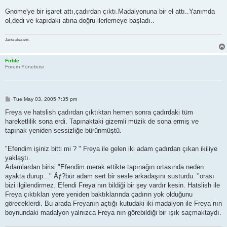
Gnome'ye bir işaret attı,çadırdan çıktı.Madalyonuna bir el attı..Yanımda
ol,dedi ve kapıdaki atına doğru ilerlemeye başladı..
Jacta alea est.
Firble
Forum Yöneticisi
P
Tue May 03, 2005 7:35 pm
o
s
Freya ve hatslish çadırdan çıktıktan hemen sonra çadırdaki tüm
t
hareketlilik sona erdi. Tapınaktaki gizemli müzik de sona ermiş ve
tapınak yeniden sessizliğe bürünmüştü.
"Efendim işiniz bitti mi ? " Freya ile gelen iki adam çadırdan çıkan ikiliye
yaklaştı.
Adamlardan birisi "Efendim merak ettikte tapınağın ortasında neden
ayakta durup..." Ãƒ?bür adam sert bir sesle arkadaşını susturdu. "orası
bizi ilgilendirmez. Efendi Freya nın bildiği bir şey vardır kesin. Hatslish ile
Freya çıktıkları yere yeniden baktıklarında çadırın yok olduğunu
göreceklerdi. Bu arada Freyanın açtığı kutudaki iki madalyon ile Freya nın
boynundaki madalyon yalnızca Freya nın görebildiği bir ışık saçmaktaydı.