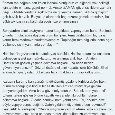
Zaman tapınağının son kalan inananı olduğunuz ve diğerleri yok edildiği
için tetikte olmanız gayet normal. Ancak ZAMAN güvensizliklerin zamanı
değil, ZAMAN yardıma açık olma ve güvenme zamanı. Altına girdiğiniz
çok büyük bir yük. Bu yükün altına tek başınızamı girmek istersiniz, bu
yükü tek başınıza kaldırabileceğinize eminmisiniz?
Ben yardım elimi uzatıyorum ama karşılıksız yapmıyorum bunu. Benimde
çıkarlarım olacağını düşünüyorum bu işten. Ama başladığım hiç bir işi
yarım bırakmadımve bırakmayacağım. Tapınağın tüm bilgilerini bana açın
ve bende sizin yanınızda yer alayım"
Hastlisch'in gözünden bir damla yaş süzüldü. Haslisch damlayı sakalına
gelmeden işaret parmağıyla tuttu ve anlamayarak baktı. Aniden
Hastlısch'n gözleri yaşlarla dolmaya başladı. "Ya bana neden
güvenmiyorsunuzki!" Gözleri üstüne ellerini kapattı, sırtı büküldü. Elleri
arasından göz yaşları dökülüyor hıçkırmaktan sırtı inip kalkıyordu.
Kafasını kaldırıp kan çanağına dönüşmüş gözlerle Firble'a doğru baktı
burnu tıkandığı için boğuk bir sesle Ben siz çağırdınız diye geldim.
İsteyerek geldim. Ama bana güvenmiyorsunuz. Ben size ne yaptımki"
Ellerini tekrar gözleri önüne kapattı ve yaniden iki büklüm olarak
ağlamaya başladı. O daha deminki nom yoktu artık. "Ãƒ?irkinim diye
böyle yapıyorsunuz değilmi. Zaten çirkinim diye kimse beni sevmedi!"
Sesi artık bitkinleşmişti "Bende istiyorum yardım etmek ama siz bana hiç
güvenmiyorsunuz, bana arkadaşlığınızı, dostluğunuzu vermiyorsunuz.