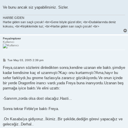
Ve bunu ancak siz yapabilirsiniz. Sizler.
HARBE GİDEN
Harbe giden sarı saçlı çocuk! <br>Gene böyle güzel dön; <br>Dudaklarında deniz
kokusu, <br>Kirpiklerinde tuz; <br>Harbe giden sarı saçlı çocuk! <br>
FreyaImplorer
Kullanıcı
P
Tue May 03, 2005 2:39 pm
o
s
Freya,ozanın sözlerini dinledikten sonra,kendine uzanan ele baktı.şimdiye
t
kadar kendisine kaç el uzanmıştı?Kaçı onu kurtarmıştı?Ama,hayır bu
sefer farklıydı,bu gnome fazlasıyla zararsız gözüküyordu.Ve onun içinde
bir yerde Dragonfire inancı vardı,yada Freya buna inanıyordu.Uzanan beş
parmağa iyice baktı.Ve elini uzattı:
-Sanırım,zorda olsa dost olacağız.Hasti...
Sonra tekrar Firble'ye baktı Freya.
.On Kasaba'ya gidiyoruz..İkimiz..Bir şekilde,dediğin görevi yapacağız ve
geleceğiz..Derhal..