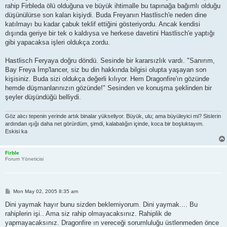
rahip Firbleda ölü olduğuna ve büyük ihtimalle bu tapınağa bağımlı olduğu
düşünülürse son kalan kişiydi. Buda Freyanın Hastlisch'e neden dine
katılmayı bu kadar çabuk teklif ettiğini gösteriyordu. Ancak kendisi
dışında geriye bir tek o kaldıysa ve herkese davetini Hastlisch'e yaptığı
gibi yapacaksa işleri oldukça zordu.
Hastlisch Feryaya doğru döndü. Sesinde bir kararsızlık vardı. "Sanırım,
Bay Freya İmp'lancer, siz bu din hakkında bilgisi olupta yaşayan son
kişisiniz. Buda sizi oldukça değerli kılıyor. Hem Dragonfire'ın gözünde
hemde düşmanlarınızın gözünde!" Sesinden ve konuşma şeklinden bir
şeyler düşündüğü belliydi.
Göz alıcı tepenin yerinde artık binalar yükseliyor. Büyük, ulu; ama büyüleyici mi? Sislerin
ardından ışığı daha net görürdüm, şimdi, kalabalığın içinde, koca bir boşluktayım.
Eskisi ka
Firble
Forum Yöneticisi
P
Mon May 02, 2005 8:35 am
o
s
Dini yaymak hayır bunu sizden beklemiyorum. Dini yaymak.... Bu
t
rahiplerin işi.. Ama siz rahip olmayacaksınız. Rahiplik de
yapmayacaksınız. Dragonfire ın vereceği sorumluluğu üstlenmeden önce