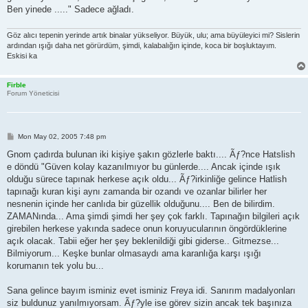
Ben yinede ....." Sadece ağladı.
Göz alıcı tepenin yerinde artık binalar yükseliyor. Büyük, ulu; ama büyüleyici mi? Sislerin
ardından ışığı daha net görürdüm, şimdi, kalabalığın içinde, koca bir boşluktayım.
Eskisi ka
Firble
Forum Yöneticisi
P
Mon May 02, 2005 7:48 pm
o
s
Gnom çadırda bulunan iki kişiye şakın gözlerle baktı.... Ãƒ?nce Hatslish
t
e döndü "Güven kolay kazanılmıyor bu günlerde.... Ancak içinde ışık
olduğu sürece tapınak herkese açık oldu... Ãƒ?irkinliğe gelince Hatlish
tapınağı kuran kişi aynı zamanda bir ozandı ve ozanlar bilirler her
nesnenin içinde her canlıda bir güzellik olduğunu.... Ben de bilirdim.
ZAMANında... Ama şimdi şimdi her şey çok farklı. Tapınağın bilgileri açık
girebilen herkese yakında sadece onun koruyucularının öngördüklerine
açık olacak. Tabii eğer her şey beklenildiği gibi giderse.. Gitmezse...
Bilmiyorum... Keşke bunlar olmasaydı ama karanlığa karşı ışığı
korumanın tek yolu bu...
Sana gelince bayım isminiz evet isminiz Freya idi. Sanırım madalyonları
siz buldunuz yanılmıyorsam. Ãƒ?yle ise görev sizin ancak tek başınıza