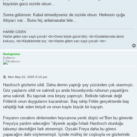
büyünün gücü sizinle olsun...
Sonra gülümser. Kabul etmediyseniz de sizinle olsun. Herkesin ışığa
ihtiyacı var... Bunu hiç anlamasalar bile...
HARBE GİDEN
Harbe giden sarı saçlı çocuk! <br>Gene böyle güzel dön; <br>Dudaklarında deniz
kokusu, <br>Kirpiklerinde tuz; <br>Harbe giden sarı saçlı çocuk! <br>
Darkgnome
Kullanıcı
P
Mon May 02, 2005 9:10 pm
o
s
Hastlısch gözlerini sildi. Daha demin yaptığı şey yüzünden çok utanmıştı.
t
Göz yaşlarını sildi ve sakindi şu anda hissediyordu ruhunun yaşadığını
ama sakindi. Bu tapınak ona birşey yapmıştı. Belkide tabınak değil
Firble'dı onun duygularını kazandıran. Baş rahip Firble gerçektende baş
rahipliği hak eden biriydi ve onun kaybı büyük bir kayıptı.
Freyanın cevabını dinlemeden heycanına yenik düştü ve"Ben bu görevde
Freya'ya yardım edeceğim "diyerek ayağa fırladı Hastlısch oturduğu
tabureyi devirdiğini fark etmemişti. Oysaki Freya daha bu görevi
yapacağını dahi söylememişti. İçinde müthiş bir coşkuyla ve gözlerinde