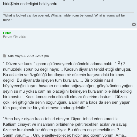
birki$Inin onderligini bekliyordu...
"What is locked can be opened; What is hidden can be found; What is yours will be
mine."
Firble
Forum Yöneticisi
P
Sun May 01, 2005 12:06 pm
o
s
" Düzen ve kaos " gnom gülümseyerek önündeki adama baktı. " Ãƒ?
t
nümüzdeki sorun bu değil hayır.... Kaosun diyarları tehtid ettiği olmuştur.
Bu adaletin ve özgürlüğü kısıtlayan bir düzenin karşısındaki bir kaos
değildi. Bu diyarlarda işleyen tüm kuralları..... Bir bitkinin nasıl
büyüyeceğini kışın, havanın ne kadar soğuyacağını, gökyüzünden yağan
şeyin su mu yoksa cam mı olacağını belirleyen kuraların bile ihlal edildiği
bir kaostu... Kaos konusunda dikkatli olmanı öneririm dostum.. Düzen
çok ileri gittiğinde senin özgürlüğünü alabiir ama kaos da sen sen yapan
tüm parçaları bir bir yok etmeye kadar gidebilir. "
"Ama hayır diyarı kaos tehtid etmiyor. Diyarı tehtid eden karanlık...
Katliam cinayet ve insanların birbirlerine çektirecekleri acılar ve savaş
üzerine kurulacak bir dönem geliyor. Bu dönem engellenebilir mi ?
Sanmıyorum..... Onu engelleyebilecek hiçbir güç göremiyorum. Ama...