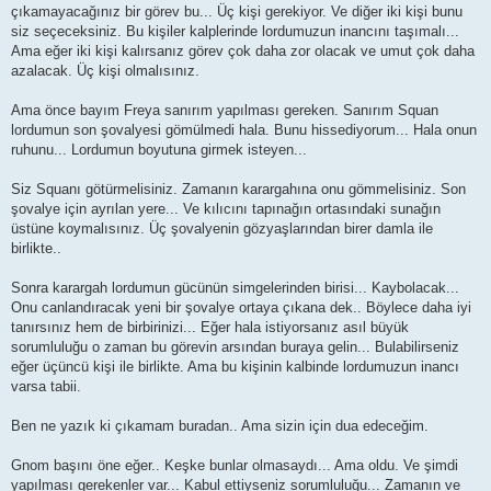
çıkamayacağınız bir görev bu... Üç kişi gerekiyor. Ve diğer iki kişi bunu
siz seçeceksiniz. Bu kişiler kalplerinde lordumuzun inancını taşımalı...
Ama eğer iki kişi kalırsanız görev çok daha zor olacak ve umut çok daha
azalacak. Üç kişi olmalısınız.
Ama önce bayım Freya sanırım yapılması gereken. Sanırım Squan
lordumun son şovalyesi gömülmedi hala. Bunu hissediyorum... Hala onun
ruhunu... Lordumun boyutuna girmek isteyen...
Siz Squanı götürmelisiniz. Zamanın karargahına onu gömmelisiniz. Son
şovalye için ayrılan yere... Ve kılıcını tapınağın ortasındaki sunağın
üstüne koymalısınız. Üç şovalyenin gözyaşlarından birer damla ile
birlikte..
Sonra karargah lordumun gücünün simgelerinden birisi... Kaybolacak...
Onu canlandıracak yeni bir şovalye ortaya çıkana dek.. Böylece daha iyi
tanırsınız hem de birbirinizi... Eğer hala istiyorsanız asıl büyük
sorumluluğu o zaman bu görevin arsından buraya gelin... Bulabilirseniz
eğer üçüncü kişi ile birlikte. Ama bu kişinin kalbinde lordumuzun inancı
varsa tabii.
Ben ne yazık ki çıkamam buradan.. Ama sizin için dua edeceğim.
Gnom başını öne eğer.. Keşke bunlar olmasaydı... Ama oldu. Ve şimdi
yapılması gerekenler var... Kabul ettiyseniz sorumluluğu... Zamanın ve