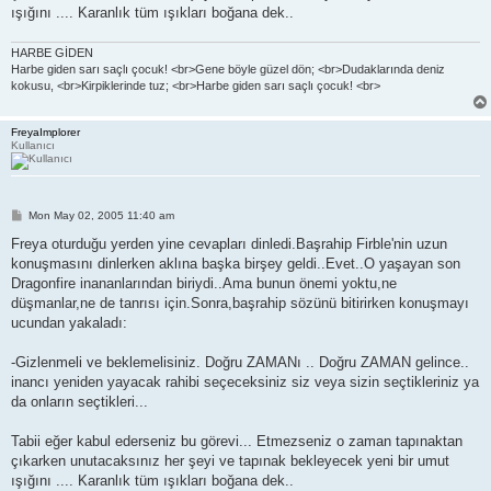
ışığını .... Karanlık tüm ışıkları boğana dek..
HARBE GİDEN
Harbe giden sarı saçlı çocuk! <br>Gene böyle güzel dön; <br>Dudaklarında deniz
kokusu, <br>Kirpiklerinde tuz; <br>Harbe giden sarı saçlı çocuk! <br>
FreyaImplorer
Kullanıcı
P
Mon May 02, 2005 11:40 am
o
s
Freya oturduğu yerden yine cevapları dinledi.Başrahip Firble'nin uzun
t
konuşmasını dinlerken aklına başka birşey geldi..Evet..O yaşayan son
Dragonfire inananlarından biriydi..Ama bunun önemi yoktu,ne
düşmanlar,ne de tanrısı için.Sonra,başrahip sözünü bitirirken konuşmayı
ucundan yakaladı:
-Gizlenmeli ve beklemelisiniz. Doğru ZAMANı .. Doğru ZAMAN gelince..
inancı yeniden yayacak rahibi seçeceksiniz siz veya sizin seçtikleriniz ya
da onların seçtikleri...
Tabii eğer kabul ederseniz bu görevi... Etmezseniz o zaman tapınaktan
çıkarken unutacaksınız her şeyi ve tapınak bekleyecek yeni bir umut
ışığını .... Karanlık tüm ışıkları boğana dek..