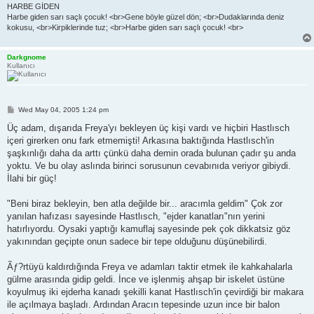
HARBE GİDEN
Harbe giden sarı saçlı çocuk! <br>Gene böyle güzel dön; <br>Dudaklarında deniz
kokusu, <br>Kirpiklerinde tuz; <br>Harbe giden sarı saçlı çocuk! <br>
Darkgnome
Kullanıcı
P
Wed May 04, 2005 1:24 pm
o
s
Üç adam, dışarıda Freya'yı bekleyen üç kişi vardı ve hiçbiri Hastlısch
t
içeri girerken onu fark etmemişti! Arkasına baktığında Hastlısch'in
şaşkınlığı daha da arttı çünkü daha demin orada bulunan çadır şu anda
yoktu. Ve bu olay aslında birinci sorusunun cevabınıda veriyor gibiydi.
İlahi bir güç!
"Beni biraz bekleyin, ben atla değilde bir... aracımla geldim" Çok zor
yanılan hafızası sayesinde Hastlısch, "ejder kanatları"nın yerini
hatırlıyordu. Oysaki yaptığı kamuflaj sayesinde pek çok dikkatsiz göz
yakınından geçipte onun sadece bir tepe olduğunu düşünebilirdi.
Ãƒ?rtüyü kaldırdığında Freya ve adamları taktir etmek ile kahkahalarla
gülme arasında gidip geldi. İnce ve işlenmiş ahşap bir iskelet üstüne
koyulmuş iki ejderha kanadı şekilli kanat Hastlısch'in çevirdiği bir makara
ile açılmaya başladı. Ardından Aracın tepesinde uzun ince bir balon