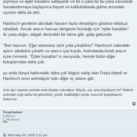
şişmeye ve ejder kanadını sallayarak ve bir o yana bir bu yana savurarak
havalandırmaya başlayınca hayret ve kahkahalarala gülme arsındaki
uçurum daha da arttı.
Hastlısch gövdenin altındaki hasarın fazla olmadığını görünce oldukça
rahatladı. Ancak aracın hassas dengesini bozduğu için "ejder kanatları"
iki yana doğru, dalgalı denizdeki bir tekne gibi, gidip geliyordu.
"Ben hazırım. Eğer isterseniz artık yola çıkabiliriz!" Hastlısch cebindeki
aykırı arbaletini çıkarttı ve aracın içie koydu. Ardındanda kendi aracın
içine tırmandı. "Ejder kanatları"nı seviyordu, hemde bütün diğer
buluşlarından daha çok.
şu anda dünya hakkındaki daha çok bilgiye sahip olan Freya liderdi ve
Hastlısch onun ardındaydı tıpkı diğer üç adamı gibi.
Göz alıcı tepenin yerinde artık binalar yükseliyor. Büyük, ulu; ama büyüleyici mi? Sislerin
ardından ışığı daha net görürdüm, şimdi, kalabalığın içinde, koca bir boşluktayım.
Eskisi ka
FreyaImplorer
Kullanıcı
P
Wed May 04, 2005 2:21 pm