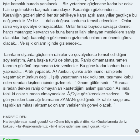
işte karanlık burada yanılacak... Biz yeterince güçlenene kadar bir odak
haline gelmekten kaçmak zorundayız. Karanlığın gözlerinden....
Karanlığın gözleri şimdi her tür tehlikeye karşı açık ama yıllar geçtikçe bu
değişecektir. Ve biz..... daha doğrusu lordumu temsil edecekler... Onlar
rahip veya şovalye olmayacaklar.. Onlar hırsız büyücü savaşçı demirci
hancı marangoz kervancı ve buna benzer ilahi olmayan mesleklere sahip
olacaklar. Işığı karanlığın gözlerinden gizlemek onların en önemli görevi
olacak... Ve ışık onların içinde gizlenecek...
Tanrıların diyarda güçlerinin rahipler ve şovalyelerce temsil edildiğini
söylemiştim. Ama başka türlü de olmuştu. Rahip olmamasına ramen
tanrının gücünü taşımasına izin verilenler. Bu güne kadar lordum bunu
yapmadı.... Artık yapacak. Ãƒ?ünkü.. çünkü artık inancı rahiplerle
yaşatmak mümkün değil.. Işığı yaşatmanın tek yolu onu taşımayı kabul
eden sıradan kişilerin içinde gizlemek..." Gnom gülümsedi... "Burada
sıradan derken rahip olmayanları kastettiğimi anlamışsınızdır. Aslında
tabii ki onlar sıradan olmayacaklar. Ãƒ?yle gözükecekler sadece... Bir
gün yeniden tapınağı kurmanın ZAMANı geldiğinde ilk rahibi seçip ona
taşıdıkları mirası aktarmak onların varislerinin görevi olacak. "
HARBE GİDEN
Harbe giden sarı saçlı çocuk! <br>Gene böyle güzel dön; <br>Dudaklarında deniz
kokusu, <br>Kirpiklerinde tuz; <br>Harbe giden sarı saçlı çocuk! <br>
Darkgnome