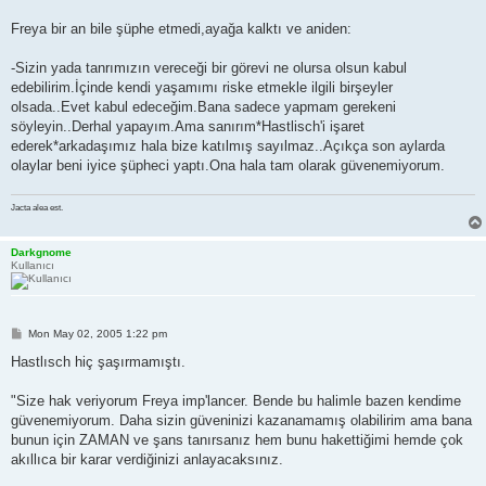
Freya bir an bile şüphe etmedi,ayağa kalktı ve aniden:
-Sizin yada tanrımızın vereceği bir görevi ne olursa olsun kabul
edebilirim.İçinde kendi yaşamımı riske etmekle ilgili birşeyler
olsada..Evet kabul edeceğim.Bana sadece yapmam gerekeni
söyleyin..Derhal yapayım.Ama sanırım*Hastlisch'i işaret
ederek*arkadaşımız hala bize katılmış sayılmaz..Açıkça son aylarda
olaylar beni iyice şüpheci yaptı.Ona hala tam olarak güvenemiyorum.
Jacta alea est.
Darkgnome
Kullanıcı
P
Mon May 02, 2005 1:22 pm
o
s
Hastlısch hiç şaşırmamıştı.
t
"Size hak veriyorum Freya imp'lancer. Bende bu halimle bazen kendime
güvenemiyorum. Daha sizin güveninizi kazanamamış olabilirim ama bana
bunun için ZAMAN ve şans tanırsanız hem bunu hakettiğimi hemde çok
akıllıca bir karar verdiğinizi anlayacaksınız.