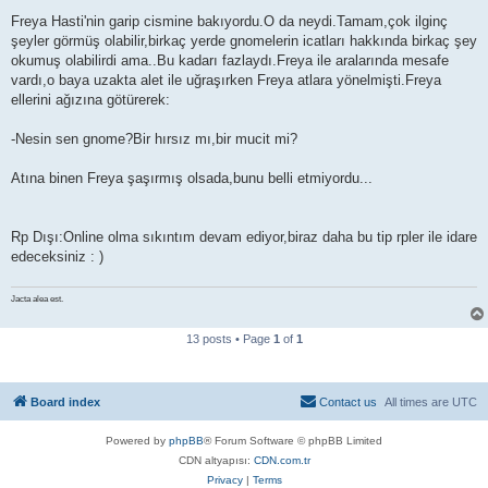
o
s
Freya Hasti'nin garip cismine bakıyordu.O da neydi.Tamam,çok ilginç
t
şeyler görmüş olabilir,birkaç yerde gnomelerin icatları hakkında birkaç şey
okumuş olabilirdi ama..Bu kadarı fazlaydı.Freya ile aralarında mesafe
vardı,o baya uzakta alet ile uğraşırken Freya atlara yönelmişti.Freya
ellerini ağızına götürerek:
-Nesin sen gnome?Bir hırsız mı,bir mucit mi?
Atına binen Freya şaşırmış olsada,bunu belli etmiyordu...
Rp Dışı:Online olma sıkıntım devam ediyor,biraz daha bu tip rpler ile idare
edeceksiniz : )
Jacta alea est.
13 posts • Page
1
of
1
Board index
Contact us
All times are
UTC
Powered by
phpBB
® Forum Software © phpBB Limited
CDN altyapısı:
CDN.com.tr
Privacy
|
Terms