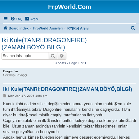
FrpWorld.Com
FAQ
Arşiv
S
Board index
FrpWorld Arşivleri
RY(Rp) Arşivi
e
Iki Kule(TANRI:DRAGONFIRE)
a
(ZAMAN,BÖYÖ,BİLGİ)
r
Search
Advanced search
c
13 posts • Page
1
of
1
h
Dragonfire
Seçilmiş Savaşçı
Iki Kule(TANRI:DRAGONFIRE)(ZAMAN,BÖYÖ,BİLGİ)
P
Mon Jan 17, 2005 1:04 pm
o
s
Kucuk ilahi cadirin sihirli degi$iminden sonra yerini alan muhte$em kule
t
tum ihti$amiyla tekrar Dragonfire inanalarini kendisine cagriyordu. TUm
diyar bu titre$imsel mistik cagriyi taraftarlarina iletiyordu.
Cagriya mutabik olan ilk $ansli muritleri kuleye dogru coktan yol almi$lardi
bile. Uzun zaman ardindan tanrinin kendisini tekrar hissetirmesi onlari
sevinc gozya$larina boguyordu.
Ancak henuz kimse kuleden iceri girmeye cesaret edemiyordu. Herkes