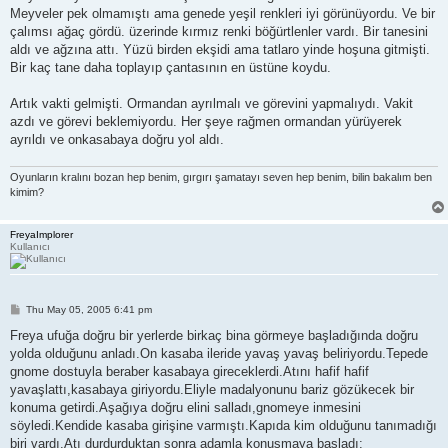
Meyveler pek olmamıştı ama genede yeşil renkleri iyi görünüyordu. Ve bir
çalımsı ağaç gördü. üzerinde kırmız renki böğürtlenler vardı. Bir tanesini
aldı ve ağzına attı. Yüzü birden ekşidi ama tatlaro yinde hoşuna gitmişti.
Bir kaç tane daha toplayıp çantasının en üstüne koydu.
Artık vakti gelmişti. Ormandan ayrılmalı ve görevini yapmalıydı. Vakit
azdı ve görevi beklemiyordu. Her şeye rağmen ormandan yürüyerek
ayrıldı ve onkasabaya doğru yol aldı.
Oyunların kralını bozan hep benim, gırgırı şamatayı seven hep benim, bilin bakalım ben
kimim?
FreyaImplorer
Kullanıcı
P
Thu May 05, 2005 6:41 pm
o
s
Freya ufuğa doğru bir yerlerde birkaç bina görmeye başladığında doğru
t
yolda olduğunu anladı.On kasaba ileride yavaş yavaş beliriyordu.Tepede
gnome dostuyla beraber kasabaya gireceklerdi.Atını hafif hafif
yavaşlattı,kasabaya giriyordu.Eliyle madalyonunu bariz gözükecek bir
konuma getirdi.Aşağıya doğru elini salladı,gnomeye inmesini
söyledi.Kendide kasaba girişine varmıştı.Kapıda kim olduğunu tanımadığı
biri vardı.Atı durdurduktan sonra adamla konuşmaya başladı: