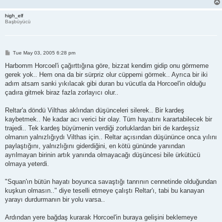
high_elf
Başbüyücü
P
Tue May 03, 2005 6:28 pm
o
s
Harbomm Horcoel'i çağırttığına göre, bizzat kendim gidip onu görmeme
t
gerek yok.. Hem ona da bir sürpriz olur cüppemi görmek.. Ayrıca bir iki
adım atsam sanki yıkılacak gibi duran bu vücutla da Horcoel'in olduğu
çadıra gitmek biraz fazla zorlayıcı olur..
Reltar'a döndü Vilthas aklından düşünceleri silerek.. Bir kardeş
kaybetmek.. Ne kadar acı verici bir olay. Tüm hayatını karartabilecek bir
trajedi.. Tek kardeş büyümenin verdiği zorluklardan biri de kardeşsiz
olmanın yalnızlığıydı Vilthas için.. Reltar açısından düşününce onca yılını
paylaştığını, yalnızlığını giderdiğini, en kötü gününde yanından
ayrılmayan birinin artık yanında olmayacağı düşüncesi bile ürkütücü
olmaya yeterdi.
"Squan'ın bütün hayatı boyunca savaştığı tanrının cennetinde olduğundan
kuşkun olmasın.." diye teselli etmeye çalıştı Reltar'ı, tabi bu kanayan
yarayı durdurmanın bir yolu varsa..
Ardından yere bağdaş kurarak Horcoel'in buraya gelişini beklemeye