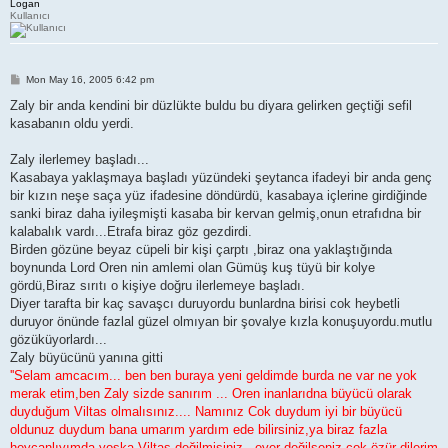
Logan
Kullanıcı
P
Mon May 16, 2005 6:42 pm
o
s
Zaly bir anda kendini bir düzlükte buldu bu diyara gelirken geçtiği sefil
t
kasabanın oldu yerdi.
Zaly ilerlemey başladı...
Kasabaya yaklaşmaya başladı yüzündeki şeytanca ifadeyi bir anda genç
bir kızın neşe saça yüz ifadesine döndürdü, kasabaya içlerine girdiğinde
sanki biraz daha iyileşmişti kasaba bir kervan gelmiş,onun etrafıdna bir
kalabalık vardı...Etrafa biraz göz gezdirdi.
Birden gözüne beyaz cüpeli bir kişi çarptı ,biraz ona yaklaştığında
boynunda Lord Oren nin amlemi olan Gümüş kuş tüyü bir kolye
gördü,Biraz sırıtı o kişiye doğru ilerlemeye başladı.
Diyer tarafta bir kaç savaşcı duruyordu bunlardna birisi cok heybetli
duruyor önünde fazlal güzel olmıyan bir şovalye kızla konuşuyordu.mutlu
gözüküyorlardı...
Zaly büyücünü yanına gitti
''Selam amcacım... ben ben buraya yeni geldimde burda ne var ne yok
merak etim,ben Zaly sizde sanırım ... Oren inanlarıdna büyücü olarak
duyduğum Viltas olmalısınız.... Namınız Cok duydum iyi bir büyücü
oldunuz duydum bana umarım yardım ede bilirsiniz,ya biraz fazla
heycanlıyımda yoska Viltas değilmisiniz...eyer değilseniz cok özür dilerim