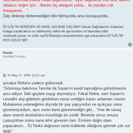
rahatsız etiğim için ...Benim hiç arkaşım yokta... bu yüzden cok
konuşurum... ''
Zaly dinlenip dinlenmediğini bile bilmiyordu ama konuşuyordu...
Ãƒ?LÃƒ?M NEREDEN VE NASİL GELİRSE GELSİN!!! Savas Nağralarmız kulakdan
kulaga yayilacaksa ve silahlarimiz elden ele gececekse ve baskalari silah
sesleriyle,savas ve zafer narÃƒÂ¢lariyla cenazelerimize agit yakacaksa Ãƒ?LÃƒ?M
HOS GELDİ SEF
Raistlin
Seçilmiş Savaşçı
P
Fri May 27, 2005 12:21 am
o
s
şovalye Reltar'a sadece gülümsedi.
t
"Görünüşe bakılırsa Tanrılar da Squan'ın kendi tapınağına götürülmesini
arzu ediyor. İlahi güçlere saygı duymalıyız. Fakat Reltar, seni Squan'ın
cesedini alıp giderken gördükten sonra verdiğim kararı anlamanı isterim.
Muhakeme yeteneğimin dışında bir şey yapıyordun ve açıkçası sana
güvenmiyordum, aynı senin bana güvenmediğin gibi... Yine de savaş
alanı önemli dostlukların kurulduğu bir yerdir. Benimle omuz omuza
çarpıştıktan sonra sana artık güvenim tam. Eminim doğru olanı
yapacaksın... Ãƒ?ünkü doğrunun senin kalbinde olduğunu görmek çok zor
değil."