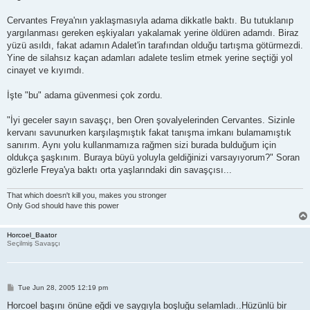
Cervantes Freya'nın yaklaşmasıyla adama dikkatle baktı. Bu tutuklanıp
yargılanması gereken eşkiyaları yakalamak yerine öldüren adamdı. Biraz
yüzü asıldı, fakat adamın Adalet'in tarafından olduğu tartışma götürmezdi.
Yine de silahsız kaçan adamları adalete teslim etmek yerine seçtiği yol
cinayet ve kıyımdı.
İşte "bu" adama güvenmesi çok zordu.
"İyi geceler sayın savaşçı, ben Oren şovalyelerinden Cervantes. Sizinle
kervanı savunurken karşılaşmıştık fakat tanışma imkanı bulamamıştık
sanırım. Aynı yolu kullanmamıza rağmen sizi burada bulduğum için
oldukça şaşkınım. Buraya büyü yoluyla geldiğinizi varsayıyorum?" Soran
gözlerle Freya'ya baktı orta yaşlarındaki din savaşçısı...
That which doesn't kill you, makes you stronger
Only God should have this power
Horcoel_Baator
Seçilmiş Savaşçı
P
Tue Jun 28, 2005 12:19 pm
o
s
Horcoel başını önüne eğdi ve saygıyla boşluğu selamladı..Hüzünlü bir