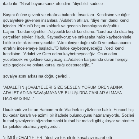
t
ifade ile..''Nasıl buyurursanız efendim..''diyebildi sadece..
Başını önüne çevirdi ve etrafına bakındı..İnsanlara..Kendisine ve diğer
şovalyelere güvenen insanlara..''Adaletin atlıları..''diye mırıldandı kendi
içinden..Hüzünlü başını kaldırdı ve gecenin karanlıgına doğrulttu
başını..''Lordun öğretileri..''diyebildi kendi kendisine..''Lord acı da olsa hep
gerçekleri söyler..Haklı..Kaybediyoruz ve onkasaba halkı kaybedenlerle
birlikte olmak istemeyecektir..''Atını ileriye doğru sürdü ve onkasabanın
etrafını incelemeye başladı..''O halde kaybetmeyeceğiz..''dedi kendi
kendisine..''Adalet ve Oren adına kaybetmeyeceğiz..Onun adını
yüceltecek ve göklere kazıyacagız..Adaletin karşısında duran herşeyi
ezip geçicek ve onlara kutsal ışığı göstereceğiz..''
şovalye atını arkasına doğru çevirdi..
''ADALETİN şOVALYELERİ SİZE SESLENİYORUM OREN ADINA
ADALET ADINA SAVAşMAYA VE BU UğURDA CANLAR ALMAYA
HAZIRMISINIZ..''
Duraksadı ve bir an Harbormm ile Vladhek in yüzlerine baktı..Horcoel hiç
bu kadar kararlı ve azimli bir ifadede bulundugunu hatırlamıyordu..Sözleri
kutsal şovalyenin ağzından sanki kutsal bir melodi gibi çıkıyor ve otoriter
bir şekilde etrafına yayılıyordu..
''şİMDİ şOVALYELER..''dedi ve tek eli ile kasabayı işaret etti