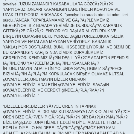
şovalye..''UZUN ZAMANDIR KASABALILARA GÖZCÃƒ?LÃƒ?K
YAPIYORUZ..ONLARI KARANLIGIN LANETİNDEN KORUYOR VE
UZAK TUTUYORUZ..ANCAAAKK..''şovalye bu sırada atını iki adım ileri
sürdü..''ANCAK TOPARLANMAMIZ VE GÃƒ?Ãƒ?LENMEMİZ
GEREKİYOR..BİZ BURADA YERİMİZDE DURDUKÃƒ?A KARANLIK
GİTTİKÃƒ?E GÃƒ?Ãƒ?LENİYOR YOLDAşLARIM..OTURDUK VE
BİRşEYİN OLMASINI BEKLİYORUZ..DAğILIYORUZ..DİKKATSİZLİK
YAPIYOR VE HATALARA MEYDAN VERİYORUZ..KARANLIK
YAKLAşIYOR DOSTLARIM..BUNU HİSSEDEBİLİYORUM..VE BİZİM DE
BU KARANLIGIN KARşISINDA DİMDİK DURABİLMEMİZ
GEREKİYOR..KENDİMİZ İÃƒ?İN DEğİL..YÃƒ?CE ADALETİN EFENDİSİ
İÃƒ?İN..ONU YÃƒ?CELTMEK İÃƒ?İN..İNSANLAR İÃƒ?
İN..UNUTMAYIN..ADALETİN YOLUNDA SAVAşTIGIMIZ SÃƒ?RECE
BİZİM İÃƒ?İN Ãƒ?LÃƒ?M KORKULACAK BİRşEY OLAMAZ KUTSAL
şOVALYELER..UNUTMAYIN BİZLER ONURUN
şOVALYELERİYİZ..ADALETİN şOVALYELERİYİZ..SAVAşIN
şOVALYELERİYİZ..VE GEREKTİğİNDE..Ãƒ?LÃƒ?MÃƒ?N
şOVALYELERİYİZ..''
''BİZLEEEERR..BİZLER YÃƒ?CE OREN İN TAPINAK
şOVALYELERİYİZ..ALDIGIMIZ KUTSANMAYA LAYIK OLALIM..YÃƒ?CE
OREN BİZE GÃƒ?VENİP GÃƒ?CÃƒ?NÃƒ?N BİR BÃƒ?LÃƒ?MÃƒ?NÃƒ?
BİZE BAğIşLADI..ONA HİZMET EDELİM DİYE..ADALETE HİZMET
EDELİM DİYE...O HALDEEE..DÃƒ?KTÃƒ?ğÃƒ?MÖZ HER KANI
ADALET İÃƒ?İN AKITALIM..ALDIğIMIZ HER YARAYI ADALET ADINA