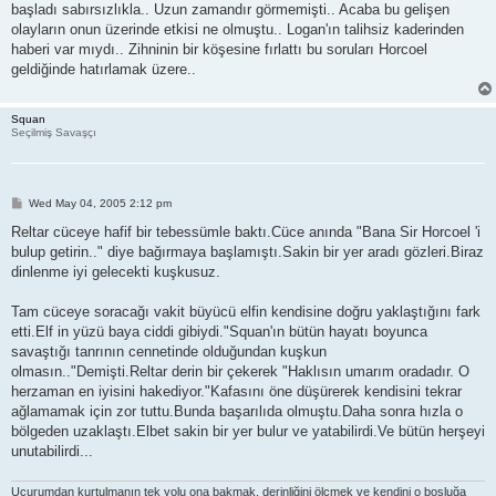
başladı sabırsızlıkla.. Uzun zamandır görmemişti.. Acaba bu gelişen
olayların onun üzerinde etkisi ne olmuştu.. Logan'ın talihsiz kaderinden
haberi var mıydı.. Zihninin bir köşesine fırlattı bu soruları Horcoel
geldiğinde hatırlamak üzere..
Squan
Seçilmiş Savaşçı
P
Wed May 04, 2005 2:12 pm
o
s
Reltar cüceye hafif bir tebessümle baktı.Cüce anında "Bana Sir Horcoel 'i
t
bulup getirin.." diye bağırmaya başlamıştı.Sakin bir yer aradı gözleri.Biraz
dinlenme iyi gelecekti kuşkusuz.
Tam cüceye soracağı vakit büyücü elfin kendisine doğru yaklaştığını fark
etti.Elf in yüzü baya ciddi gibiydi."Squan'ın bütün hayatı boyunca
savaştığı tanrının cennetinde olduğundan kuşkun
olmasın.."Demişti.Reltar derin bir çekerek "Haklısın umarım oradadır. O
herzaman en iyisini hakediyor."Kafasını öne düşürerek kendisini tekrar
ağlamamak için zor tuttu.Bunda başarılıda olmuştu.Daha sonra hızla o
bölgeden uzaklaştı.Elbet sakin bir yer bulur ve yatabilirdi.Ve bütün herşeyi
unutabilirdi...
Uçurumdan kurtulmanın tek yolu ona bakmak, derinliğini ölçmek ve kendini o boşluğa