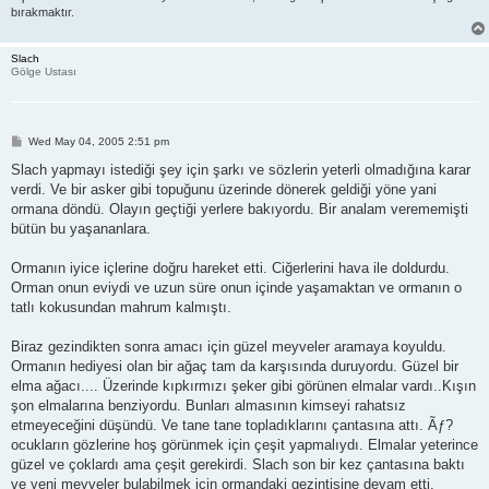
bırakmaktır.
Slach
Gölge Ustası
P
Wed May 04, 2005 2:51 pm
o
s
Slach yapmayı istediği şey için şarkı ve sözlerin yeterli olmadığına karar
t
verdi. Ve bir asker gibi topuğunu üzerinde dönerek geldiği yöne yani
ormana döndü. Olayın geçtiği yerlere bakıyordu. Bir analam verememişti
bütün bu yaşananlara.
Ormanın iyice içlerine doğru hareket etti. Ciğerlerini hava ile doldurdu.
Orman onun eviydi ve uzun süre onun içinde yaşamaktan ve ormanın o
tatlı kokusundan mahrum kalmıştı.
Biraz gezindikten sonra amacı için güzel meyveler aramaya koyuldu.
Ormanın hediyesi olan bir ağaç tam da karşısında duruyordu. Güzel bir
elma ağacı.... Üzerinde kıpkırmızı şeker gibi görünen elmalar vardı..Kışın
şon elmalarına benziyordu. Bunları almasının kimseyi rahatsız
etmeyeceğini düşündü. Ve tane tane topladıklarını çantasına attı. Ãƒ?
ocukların gözlerine hoş görünmek için çeşit yapmalıydı. Elmalar yeterince
güzel ve çoklardı ama çeşit gerekirdi. Slach son bir kez çantasına baktı
ve yeni meyveler bulabilmek için ormandaki gezintisine devam etti.