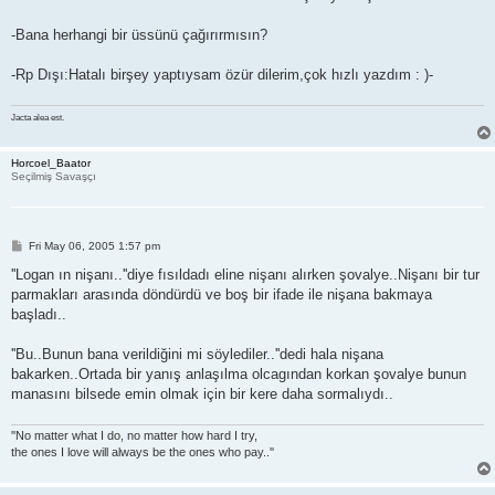
-Bana herhangi bir üssünü çağırırmısın?
-Rp Dışı:Hatalı birşey yaptıysam özür dilerim,çok hızlı yazdım : )-
Jacta alea est.
Horcoel_Baator
Seçilmiş Savaşçı
P
Fri May 06, 2005 1:57 pm
o
s
''Logan ın nişanı..''diye fısıldadı eline nişanı alırken şovalye..Nişanı bir tur
t
parmakları arasında döndürdü ve boş bir ifade ile nişana bakmaya
başladı..
''Bu..Bunun bana verildiğini mi söylediler..''dedi hala nişana
bakarken..Ortada bir yanış anlaşılma olcagından korkan şovalye bunun
manasını bilsede emin olmak için bir kere daha sormalıydı..
''No matter what I do, no matter how hard I try,
the ones I love will always be the ones who pay..''