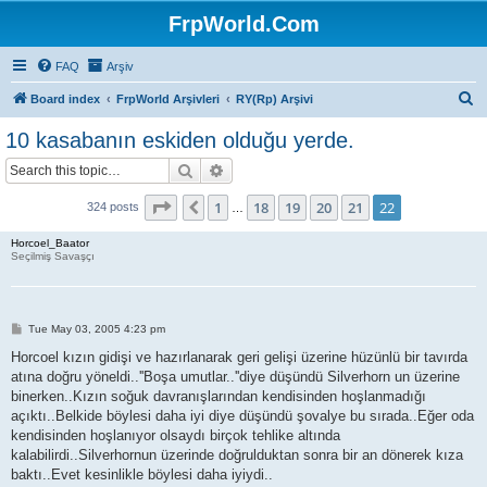
FrpWorld.Com
FAQ
Arşiv
S
Board index
FrpWorld Arşivleri
RY(Rp) Arşivi
e
10 kasabanın eskiden olduğu yerde.
a
Search
Advanced search
r
c
Page
22
of
22
1
18
19
20
21
22
Previous
324 posts
…
h
Horcoel_Baator
Seçilmiş Savaşçı
P
Tue May 03, 2005 4:23 pm
o
s
Horcoel kızın gidişi ve hazırlanarak geri gelişi üzerine hüzünlü bir tavırda
t
atına doğru yöneldi..''Boşa umutlar..''diye düşündü Silverhorn un üzerine
binerken..Kızın soğuk davranışlarından kendisinden hoşlanmadığı
açıktı..Belkide böylesi daha iyi diye düşündü şovalye bu sırada..Eğer oda
kendisinden hoşlanıyor olsaydı birçok tehlike altında
kalabilirdi..Silverhornun üzerinde doğrulduktan sonra bir an dönerek kıza
baktı..Evet kesinlikle böylesi daha iyiydi..