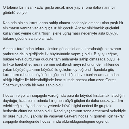
Ortalama bir insan kadar güçlü ancak ince yapısı ona daha narin bir
görüntü veriyor.
Kanında sihirin kırıntılarına sahip olması nedeniyle amcası olan yaşlı bir
sihirbazın yanına verilen güçsüz bir çocuk. Ancak sihirbazlık güçlerini
kullanmak yerine daha "boş" işlerle uğraşması nedeniyle asla büyüyü
bükme gücüne sahip olamadı.
Amcası tarafından tekrar ailesine gönderildi ama karşılaştığı bir ozanın
şarkısına dalıp gittiğinde ilk büyüsünüde yapmış oldu. Büyüyü eğme,
bükme veya durdurma gücüne tam anlamıyla sahip olmasada büyü ile
birlikte hareket etmesini ve onu şekillendirmeyi ruhunun derinliklerinde
yatan büyüyü şarkının büyüsü ile geliştirmeyi öğrendi. İçindeki güç
kırıntısını ruhunun büyüsü ile güçlendirdiğinde ve bunları amcasından
aldığı bilgiler ile birleştirdiğinde kısa sürede hocası olan ozan Garret
Sparrow yanında bir yere sahip oldu.
Hocası ile yolları sorpigole vardığında para ile büyücü kiralamak istediğini
duyduğu, kara bulut adında bir gruba büyü güçleri ile daha ucuza yardım
edebilceğini söyledi ancak yetersiz büyü bilgisi nedeni ile gruptaki
herkesin ölümüne sebep oldu. Kendi yaşamının sona ermemesi sebebiyle
bir süre hüzünlü şarkılar ile yaşayan Gravenj hocasını görmek için tekrar
sorpigole döndüğünde hocasınında öldürüldüğündüğünü öğrendi.