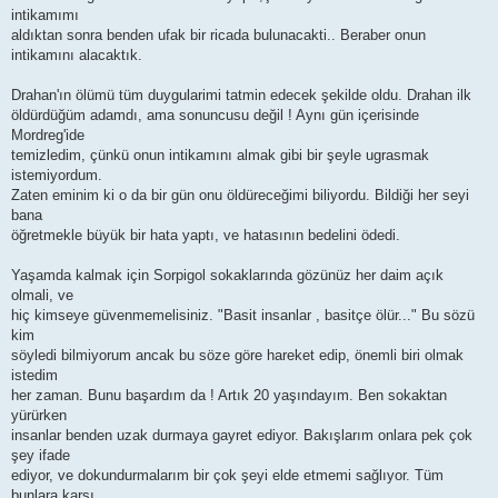
intikamımı
aldıktan sonra benden ufak bir ricada bulunacakti.. Beraber onun
intikamını alacaktık.
Drahan'ın ölümü tüm duygularimi tatmin edecek şekilde oldu. Drahan ilk
öldürdüğüm adamdı, ama sonuncusu değil ! Aynı gün içerisinde
Mordreg'ide
temizledim, çünkü onun intikamını almak gibi bir şeyle ugrasmak
istemiyordum.
Zaten eminim ki o da bir gün onu öldüreceğimi biliyordu. Bildiği her seyi
bana
öğretmekle büyük bir hata yaptı, ve hatasının bedelini ödedi.
Yaşamda kalmak için Sorpigol sokaklarında gözünüz her daim açık
olmali, ve
hiç kimseye güvenmemelisiniz. "Basit insanlar , basitçe ölür..." Bu sözü
kim
söyledi bilmiyorum ancak bu söze göre hareket edip, önemli biri olmak
istedim
her zaman. Bunu başardım da ! Artık 20 yaşındayım. Ben sokaktan
yürürken
insanlar benden uzak durmaya gayret ediyor. Bakışlarım onlara pek çok
şey ifade
ediyor, ve dokundurmalarım bir çok şeyi elde etmemi sağlıyor. Tüm
bunlara karşı