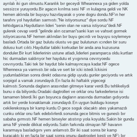
ayrılalı iki gun olmustu.Karanlık bır geceydi Wheannexa ya giden yolda
sessizce yuruyordu.Bir agacın kırılma sesi NF ın kulagına geldi ve NK
hemen aklında bir buyuyu hazırlayarak o yone dogru dondu.NF'ın her
tarafını yol haydutları sarmıstı.''Ne istiyorsunuz'' diye sordu NF
tehtıdgarca.Haydutların lideri ''senin olan ne varsa istiyoruz''dedi.NF
gulerek cevap verdi ''gelinde alın ozaman''sanki kan ve vahset gormek
istiyorcasına.NF hemen aklından bır buyu gecırdı ve buyuyu soylemeye
basladı.Ortada bir gaz bulutu olustu ve gaz bulutunun ıcınden bir suru
dolusu kurt cıktı.Haydutlar tabiki korkudan bir anda ana kuzusuna
donduler.Bir kurt liderlerinin ustune atladı,liderleri paramparca oldu.kurtlarr
hic durmadan saldırıyor her haydutu et yııgınına cevırıyoedu
cevırıyordu.Taki tek bir haydut bile kalmayıncaya kadar.NF ogece
Whennexa ya varmıstı.bir oda ve sert bir icki istedi.İckisini
yudumladıktan sonra direkt odasına gidip uyudu.gunler geciyordu ve artık
sorpigol a vamak zorundaydı.En fazla iki haftalık yigecegi
kalmıstı.Sonunda dagların arasından gitmeye karar verdi.Bu tehlikeliydi
bunu o da biliyordu.Oradaki dagtrolleri ve orklar onu farkederlerse isi
tamamen biterdi.İki gun boyunca dagların arasında durmadan gıdıyordu
artık bır yerde konaklamak zorundaydı.En uygun buldugu koseye
cekilerekoraya bir kamp kurdu.O gece soguk olacaktı ates yakamazdı
cunku orklar onu fark edebılırlerdi.sonunda gece bitmis ve guneslı bır
sabaha gırmıstı.NF hemen birseyler atıstırıp yola koyuldu.Sakin bir gundu
ama NF yinede dikkat ediyordu.Satin farkında olmayan NF havanın
kararmaya basladıgını yenı anlamıstı.Bir iki saat sonra bir kamp
kuracaktı ki en fazla bir saat sonra onunu dagtrooleri kesti ve NF'ı bır