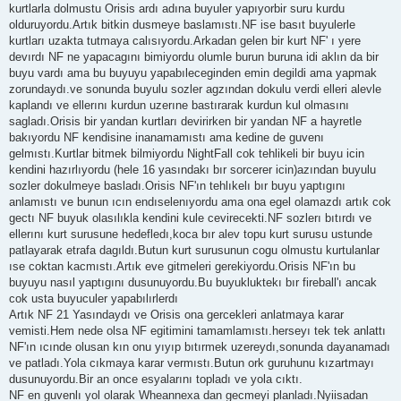
kurtlarla dolmustu Orisis ardı adına buyuler yapıyorbir suru kurdu
olduruyordu.Artık bitkin dusmeye baslamıstı.NF ise basıt buyulerle
kurtları uzakta tutmaya calısıyordu.Arkadan gelen bir kurt NF' ı yere
devırdı NF ne yapacagını bimiyordu olumle burun buruna idi aklın da bir
buyu vardı ama bu buyuyu yapabıleceginden emin degildi ama yapmak
zorundaydı.ve sonunda buyulu sozler agzından dokulu verdi elleri alevle
kaplandı ve ellerını kurdun uzerıne bastırarak kurdun kul olmasını
sagladı.Orisis bir yandan kurtları devirirken bir yandan NF a hayretle
bakıyordu NF kendisine inanamamıstı ama kedine de guvenı
gelmıstı.Kurtlar bitmek bilmiyordu NightFall cok tehlikeli bir buyu icin
kendini hazırlıyordu (hele 16 yasındakı bır sorcerer icin)azından buyulu
sozler dokulmeye basladı.Orisis NF'ın tehlıkelı bır buyu yaptıgını
anlamıstı ve bunun ıcın endıselenıyordu ama ona egel olamazdı artık cok
gectı NF buyuk olasılıkla kendini kule cevirecekti.NF sozlerı bıtırdı ve
ellerını kurt surusune hedefledı,koca bır alev topu kurt surusu ustunde
patlayarak etrafa dagıldı.Butun kurt surusunun cogu olmustu kurtulanlar
ıse coktan kacmıstı.Artık eve gitmeleri gerekiyordu.Orisis NF'ın bu
buyuyu nasıl yaptıgını dusunuyordu.Bu buyukluktekı bır fireball'ı ancak
cok usta buyuculer yapabılırlerdı
Artık NF 21 Yasındaydı ve Orisis ona gercekleri anlatmaya karar
vemisti.Hem nede olsa NF egitimini tamamlamıstı.herseyı tek tek anlattı
NF'ın ıcınde olusan kın onu yıyıp bıtırmek uzereydı,sonunda dayanamadı
ve patladı.Yola cıkmaya karar vermıstı.Butun ork guruhunu kızartmayı
dusunuyordu.Bir an once esyalarını topladı ve yola cıktı.
NF en guvenlı yol olarak Wheannexa dan gecmeyi planladı.Nyiisadan