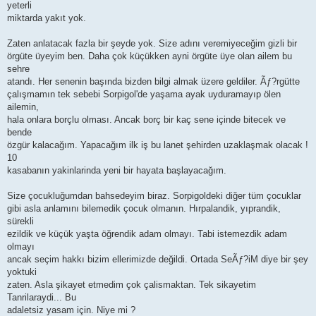
yeterli
miktarda yakıt yok.
Zaten anlatacak fazla bir şeyde yok. Size adını veremiyeceğim gizli bir
örgüte üyeyim ben. Daha çok küçükken ayni örgüte üye olan ailem bu
sehre
atandı. Her senenin başında bizden bilgi almak üzere geldiler. Ãƒ?rgütte
çalışmamın tek sebebi Sorpigol'de yaşama ayak uyduramayıp ölen
ailemin,
hala onlara borçlu olması. Ancak borç bir kaç sene içinde bitecek ve
bende
özgür kalacağım. Yapacağım ilk iş bu lanet şehirden uzaklaşmak olacak !
10
kasabanın yakinlarinda yeni bir hayata başlayacağım.
Size çocukluğumdan bahsedeyim biraz. Sorpigoldeki diğer tüm çocuklar
gibi asla anlamını bilemedik çocuk olmanın. Hırpalandik, yıprandik,
sürekli
ezildik ve küçük yaşta öğrendik adam olmayı. Tabi istemezdik adam
olmayı
ancak seçim hakkı bizim ellerimizde değildi. Ortada SeÃƒ?iM diye bir şey
yoktuki
zaten. Asla şikayet etmedim çok çalismaktan. Tek sikayetim
Tanrilaraydi... Bu
adaletsiz yasam için. Niye mi ?