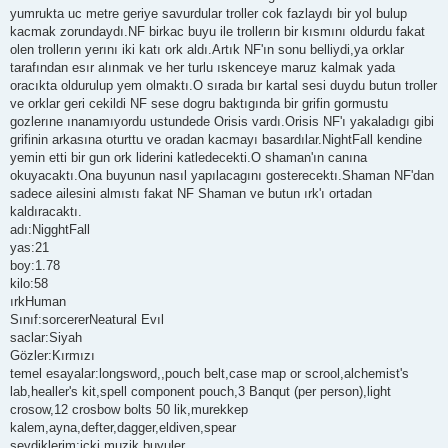
yumrukta uc metre geriye savurdular troller cok fazlaydı bir yol bulup
kacmak zorundaydı.NF birkac buyu ile trollerın bir kısmını oldurdu fakat
olen trollerın yerını iki katı ork aldı.Artık NF'ın sonu belliydi,ya orklar
tarafından esır alınmak ve her turlu ıskenceye maruz kalmak yada
oracıkta oldurulup yem olmaktı.O sırada bır kartal sesi duydu butun troller
ve orklar geri cekildi NF sese dogru baktıgında bir grifin gormustu
gozlerıne ınanamıyordu ustundede Orisis vardı.Orisis NF'ı yakaladıgı gibi
grifinin arkasına oturttu ve oradan kacmayı basardılar.NightFall kendine
yemin etti bir gun ork liderini katledecekti.O shaman'ın canına
okuyacaktı.Ona buyunun nasıl yapılacagını gosterecektı.Shaman NF'dan
sadece ailesini almıstı fakat NF Shaman ve butun ırk'ı ortadan
kaldıracaktı.
adı:NigghtFall
yas:21
boy:1.78
kilo:58
ırkHuman
Sınıf:sorcererNeatural Evıl
saclar:Siyah
Gözler:Kırmızı
temel esayalar:longsword,,pouch belt,case map or scrool,alchemist's
lab,healler's kit,spell component pouch,3 Banqut (per person),light
crosow,12 crosbow bolts 50 lik,murekkep
kalem,ayna,defter,dagger,eldiven,spear
sevdiklerim:icki,muzik,buyuler.