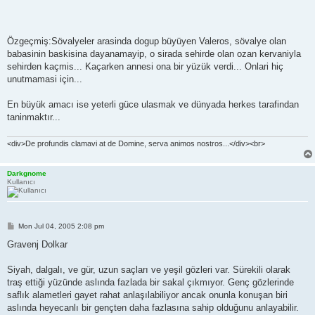
Özgeçmiş:Sövalyeler arasinda dogup büyüyen Valeros, sövalye olan
babasinin baskisina dayanamayip, o sirada sehirde olan ozan kervaniyla
sehirden kaçmis... Kaçarken annesi ona bir yüzük verdi... Onlari hiç
unutmamasi için...
En büyük amacı ise yeterli güce ulasmak ve dünyada herkes tarafindan
taninmaktır...
<div>De profundis clamavi at de Domine, serva animos nostros...</div><br>
Darkgnome
Kullanıcı
P
Mon Jul 04, 2005 2:08 pm
o
s
Gravenj Dolkar
t
Siyah, dalgalı, ve gür, uzun saçları ve yeşil gözleri var. Sürekili olarak
traş ettiği yüzünde aslında fazlada bir sakal çıkmıyor. Genç gözlerinde
saflık alametleri gayet rahat anlaşılabiliyor ancak onunla konuşan biri
aslında heyecanlı bir gençten daha fazlasına sahip olduğunu anlayabilir.