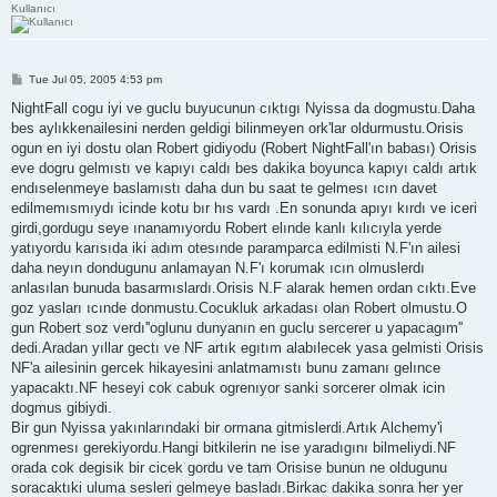
Kullanıcı
P
Tue Jul 05, 2005 4:53 pm
o
s
NightFall cogu iyi ve guclu buyucunun cıktıgı Nyissa da dogmustu.Daha
t
bes aylıkkenailesini nerden geldigi bilinmeyen ork'lar oldurmustu.Orisis
ogun en iyi dostu olan Robert gidiyodu (Robert NightFall'ın babası) Orisis
eve dogru gelmıstı ve kapıyı caldı bes dakika boyunca kapıyı caldı artık
endıselenmeye baslamıstı daha dun bu saat te gelmesı ıcın davet
edilmemısmıydı icinde kotu bır hıs vardı .En sonunda apıyı kırdı ve iceri
girdi,gordugu seye ınanamıyordu Robert elınde kanlı kılıcıyla yerde
yatıyordu karısıda iki adım otesınde paramparca edilmisti N.F'ın ailesi
daha neyın dondugunu anlamayan N.F'ı korumak ıcın olmuslerdı
anlasılan bunuda basarmıslardı.Orisis N.F alarak hemen ordan cıktı.Eve
goz yasları ıcınde donmustu.Cocukluk arkadası olan Robert olmustu.O
gun Robert soz verdı''oglunu dunyanın en guclu sercerer u yapacagım''
dedi.Aradan yıllar gectı ve NF artık egıtım alabılecek yasa gelmisti Orisis
NF'a ailesinin gercek hikayesini anlatmamıstı bunu zamanı gelınce
yapacaktı.NF heseyi cok cabuk ogrenıyor sanki sorcerer olmak icin
dogmus gibiydi.
Bir gun Nyissa yakınlarındaki bir ormana gitmislerdi.Artık Alchemy'i
ogrenmesı gerekiyordu.Hangi bitkilerin ne ise yaradıgını bilmeliydi.NF
orada cok degisik bir cicek gordu ve tam Orisise bunun ne oldugunu
soracaktıki uluma sesleri gelmeye basladı.Birkac dakika sonra her yer