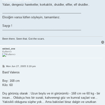
Hoşlanılmayan şeyler..
Yalan, dengesiz hareketler, korkaklık, druidler, elfler, elf druidler..
------------------------------------------------------------------------------------
Eksiğim varsa lütfen söyleyin, tamamlarız.
Saygı !
------------------------------------------------------------------------------------
Been there. Seen that. Got the scars.
wicked_one
Kullanıcı
P
Mon Jun 27, 2005 3:19 pm
o
s
Bard Valeros
t
Boy: 168 cm
Kilo: 60
Dış görünüş olarak : Uzun boylu ve iri görünümlü - 168 cm ve 60 kg - bir
insan... Oldukça hos bir surati, kahverengi göz ve kumral saçlari var...
Yakisikli olduguna süphe yok... Ama bakislari biraz dalgin ve unutkan