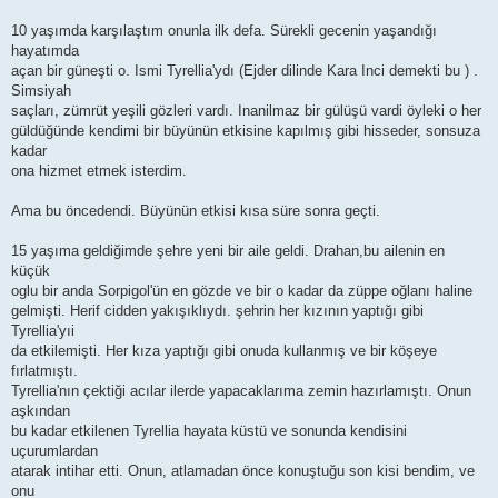
10 yaşımda karşılaştım onunla ilk defa. Sürekli gecenin yaşandığı
hayatımda
açan bir güneşti o. Ismi Tyrellia'ydı (Ejder dilinde Kara Inci demekti bu ) .
Simsiyah
saçları, zümrüt yeşili gözleri vardı. Inanilmaz bir gülüşü vardi öyleki o her
güldüğünde kendimi bir büyünün etkisine kapılmış gibi hisseder, sonsuza
kadar
ona hizmet etmek isterdim.
Ama bu öncedendi. Büyünün etkisi kısa süre sonra geçti.
15 yaşıma geldiğimde şehre yeni bir aile geldi. Drahan,bu ailenin en
küçük
oglu bir anda Sorpigol'ün en gözde ve bir o kadar da züppe oğlanı haline
gelmişti. Herif cidden yakışıklıydı. şehrin her kızının yaptığı gibi
Tyrellia'yıi
da etkilemişti. Her kıza yaptığı gibi onuda kullanmış ve bir köşeye
fırlatmıştı.
Tyrellia'nın çektiği acılar ilerde yapacaklarıma zemin hazırlamıştı. Onun
aşkından
bu kadar etkilenen Tyrellia hayata küstü ve sonunda kendisini
uçurumlardan
atarak intihar etti. Onun, atlamadan önce konuştuğu son kisi bendim, ve
onu