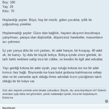
Boy: 180
Yaş: 29
Kiloı: 70
Hoşlandığı şeyler: Büyü, hoş bir müzik, gülen çocuklar, iyilik ile
yoğurulmuş yürekler.
Hoşlanmadığı şeyler: Güce olan bağlılık, hayatın akışının bozulmaya
çalışılması, paraya olan düşkünlük, düşüncesiz hareketler, masumların
acı çekmesi.
İçi yarı yarıya dolu bir sırt çantası, iki adet hançer, bir kısayay, 40 adet
ok, bir kamçı. İçi dolu bir küçük bohça. Bohça içinde zincir gömlek, iki
tarfı farklı renklere sahip ince bir cübbe, ve kendisi ile ilgili alet edvatlar.
Yayı gerdiği koluna bir adet siyah, yayı tutuğu koluna ise ise bir adet
kırmızı bez bağlı. Boynunda ise kara bulut grubuna katılmasına sebep
olan ve bir zamanlar aşık olduğu Arres adındaki kızın yüzüğünün takılı
olduğu bir bir kolye var.
Göz alıcı tepenin yerinde artık binalar yükseliyor. Büyük, ulu; ama büyüleyici mi? Sislerin
ardından ışığı daha net görürdüm, şimdi, kalabalığın içinde, koca bir boşluktayım.
Eskisi ka
BlackDeath