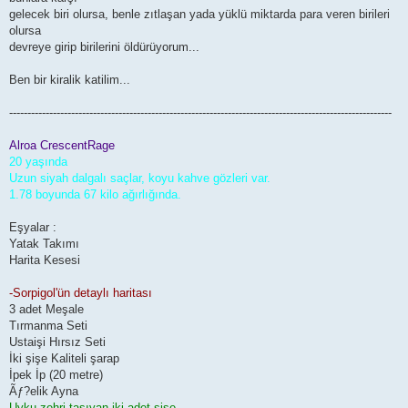
gelecek biri olursa, benle zıtlaşan yada yüklü miktarda para veren birileri
olursa
devreye girip birilerini öldürüyorum...
Ben bir kiralik katilim...
---------------------------------------------------------------------------------------------------------
Alroa CrescentRage
20 yaşında
Uzun siyah dalgalı saçlar, koyu kahve gözleri var.
1.78 boyunda 67 kilo ağırlığında.
Eşyalar :
Yatak Takımı
Harita Kesesi
-Sorpigol'ün detaylı haritası
3 adet Meşale
Tırmanma Seti
Ustaişi Hırsız Seti
İki şişe Kaliteli şarap
İpek İp (20 metre)
Ãƒ?elik Ayna
Uyku zehri taşıyan iki adet şişe