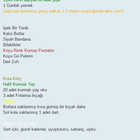
1 Günlük yemek
Sağ kola dolanmış geniş halkalı 1.5 metre uzunluğunda altın zincir
İpek Bir Tünik
Kalın Botlar
Siyah Bandana
Bileklikler
Koyu Renk Kumaş Pantalon
Koyu Gri Pelerin
Deri Zırh
Kısa Kılıç
Hafif Kurmalı Yay
20 adet kurmalı yay oku
3 adet Fırlatma bıçağı
Stiletto
Botlara saklanmış kısa gümüş bir bıçak daha
Sol kola saklanmış 1 adet dart
Hoşlanılan şeyler..
Sert içki, güzel kadınlar, uyuşturucu, satranç, uyku..