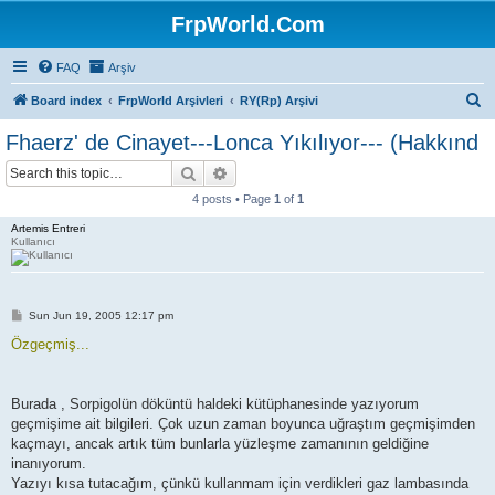
FrpWorld.Com
FAQ
Arşiv
S
Board index
FrpWorld Arşivleri
RY(Rp) Arşivi
e
Fhaerz' de Cinayet---Lonca Yıkılıyor--- (Hakkınd
a
Search
Advanced search
r
4 posts • Page
1
of
1
c
Artemis Entreri
h
Kullanıcı
P
Sun Jun 19, 2005 12:17 pm
o
s
Özgeçmiş...
t
Burada , Sorpigolün döküntü haldeki kütüphanesinde yazıyorum
geçmişime ait bilgileri. Çok uzun zaman boyunca uğraştım geçmişimden
kaçmayı, ancak artık tüm bunlarla yüzleşme zamanının geldiğine
inanıyorum.
Yazıyı kısa tutacağım, çünkü kullanmam için verdikleri gaz lambasında