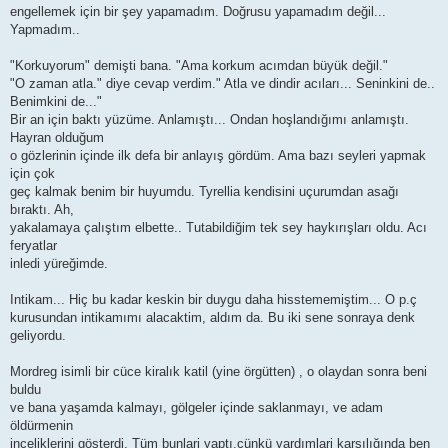
engellemek için bir şey yapamadım. Doğrusu yapamadım değil...
Yapmadım..
"Korkuyorum" demişti bana. "Ama korkum acımdan büyük değil."
"O zaman atla." diye cevap verdim." Atla ve dindir acıları... Seninkini de..
Benimkini de..."
Bir an için baktı yüzüme. Anlamıştı... Ondan hoşlandığımı anlamıştı.
Hayran olduğum
o gözlerinin içinde ilk defa bir anlayış gördüm. Ama bazı seyleri yapmak
için çok
geç kalmak benim bir huyumdu. Tyrellia kendisini uçurumdan asağı
bıraktı. Ah,
yakalamaya çalıştım elbette.. Tutabildiğim tek sey haykırışları oldu. Acı
feryatlar
inledi yüreğimde.
Intikam... Hiç bu kadar keskin bir duygu daha hisstememiştim... O p.ç
kurusundan intikamımı alacaktim, aldım da. Bu iki sene sonraya denk
geliyordu.
Mordreg isimli bir cüce kiralık katil (yine örgütten) , o olaydan sonra beni
buldu
ve bana yaşamda kalmayı, gölgeler içinde saklanmayı, ve adam
öldürmenin
inceliklerini gösterdi. Tüm bunlari yaptı,çünkü yardımlari karsılığında ben