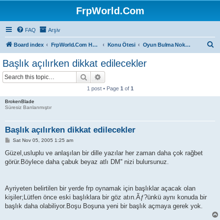
FrpWorld.Com
FAQ
Arşiv
S
Board index
FrpWorld.Com Hakkında
Konu Ötesi
Oyun Bulma Noktası
e
Başlık açılırken dikkat edilecekler
a
Search
Advanced search
r
1 post • Page
1
of
1
c
BrokenBlade
h
Süresiz Banlanmıştır
Başlık açılırken dikkat edilecekler
P
Sat Nov 05, 2005 1:25 am
o
s
Güzel,usluplu ve anlaşılan bir dille yazılar her zaman daha çok rağbet
t
görür.Böylece daha çabuk beyaz atlı DM'' nizi bulursunuz.
Ayriyeten belirtilen bir yerde frp oynamak için başlıklar açacak olan
kişiler;Lütfen önce eski başlıklara bir göz atın.Ãƒ?ünkü aynı konuda bir
başlık daha olabiliyor.Boşu Boşuna yeni bir başlık açmaya gerek yok.