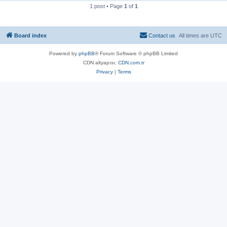
1 post • Page
1
of
1
Board index
Contact us
All times are
UTC
Powered by
phpBB
® Forum Software © phpBB Limited
CDN altyapısı:
CDN.com.tr
Privacy
|
Terms