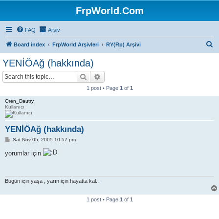
FrpWorld.Com
FAQ
Arşiv
S
Board index
FrpWorld Arşivleri
RY(Rp) Arşivi
e
YENİÖAğ (hakkında)
a
Search
Advanced search
r
1 post • Page
1
of
1
c
Oren_Dautry
h
Kullanıcı
YENİÖAğ (hakkında)
P
Sat Nov 05, 2005 10:57 pm
o
s
yorumlar için
t
Bugün için yaşa , yarın için hayatta kal..
1 post • Page
1
of
1