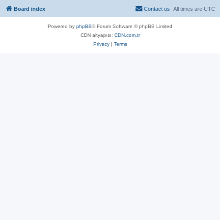
Board index
Contact us
All times are
UTC
Powered by
phpBB
® Forum Software © phpBB Limited
CDN altyapısı:
CDN.com.tr
Privacy
|
Terms