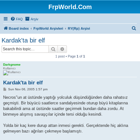
FrpWorld.Com
FAQ
Arşiv
S
Board index
FrpWorld Arşivleri
RY(Rp) Arşivi
e
Kardak'ta bir elf
a
Search
Advanced search
r
1 post • Page
1
of
1
c
Darkgnome
h
Kullanıcı
Kardak'ta bir elf
P
Sun Nov 06, 2005 1:57 pm
o
s
Necros"un at üstünde yaptığı yolculuk düşündüğünden daha rahatsız
t
geçmişti. Bir büyücü saatlerce sandalyesinde oturup büyü kitaplarına
bakabilirdi ama at üstünde saatler geçirmek bundan daha zordu. At
binmeye alışmış savaşçılar içinde tersi olduğu kesindi.
Yolda bir kaç kere durup attan inmesi gerekti. Gerçektende hiç aklına
gelmeyen bazı ağrıları çekmeye başlamıştı.