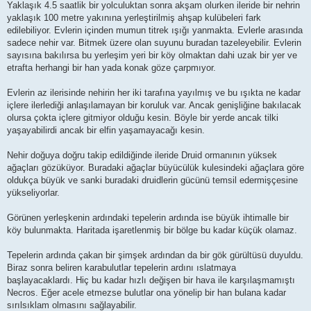
Yaklaşık 4.5 saatlik bir yolculuktan sonra akşam olurken ileride bir nehrin
yaklaşık 100 metre yakınına yerleştirilmiş ahşap kulübeleri fark
edilebiliyor. Evlerin içinden mumun titrek ışığı yanmakta. Evlerle arasında
sadece nehir var. Bitmek üzere olan suyunu buradan tazeleyebilir. Evlerin
sayısına bakılırsa bu yerleşim yeri bir köy olmaktan dahi uzak bir yer ve
etrafta herhangi bir han yada konak göze çarpmıyor.
Evlerin az ilerisinde nehirin her iki tarafına yayılmış ve bu ışıkta ne kadar
içlere ilerlediği anlaşılamayan bir koruluk var. Ancak genişliğine bakılacak
olursa çokta içlere gitmiyor olduğu kesin. Böyle bir yerde ancak tilki
yaşayabilirdi ancak bir elfin yaşamayacağı kesin.
Nehir doğuya doğru takip edildiğinde ileride Druid ormanının yüksek
ağaçları gözüküyor. Buradaki ağaçlar büyücülük kulesindeki ağaçlara göre
oldukça büyük ve sanki buradaki druidlerin gücünü temsil edermişçesine
yükseliyorlar.
Görünen yerleşkenin ardındaki tepelerin ardında ise büyük ihtimalle bir
köy bulunmakta. Haritada işaretlenmiş bir bölge bu kadar küçük olamaz.
Tepelerin ardında çakan bir şimşek ardından da bir gök gürültüsü duyuldu.
Biraz sonra beliren karabulutlar tepelerin ardını ıslatmaya
başlayacaklardı. Hiç bu kadar hızlı değişen bir hava ile karşılaşmamıştı
Necros. Eğer acele etmezse bulutlar ona yönelip bir han bulana kadar
sırılsıklam olmasını sağlayabilir.