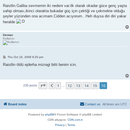
o
s
Raistlin.Galiba sevmemin iki nedeni var.ilk olarak okadar güce genç yaşta
t
sahip olması,ikinci olarakta bukadar güç için çektiği ve çekmekte olduğu
şeyler yüzünden ona acımam.Cidden acıyorum...Heh duysa diri diri yakar
heralde
Demian
Kullanıcı
P
Thu Oct 16, 2008 9:20 pm
o
s
Raistlin öldü ejderha mizragi bitti benim icin.
t
Page
16
of
16
1
12
13
14
15
16
Previous
230 posts
…
Board index
Contact us
All times are
UTC
Powered by
phpBB
® Forum Software © phpBB Limited
CDN altyapısı:
CDN.com.tr
Privacy
|
Terms