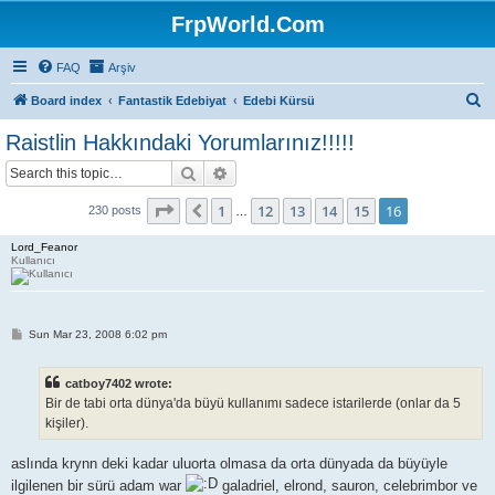
FrpWorld.Com
FAQ
Arşiv
S
Board index
Fantastik Edebiyat
Edebi Kürsü
e
Raistlin Hakkındaki Yorumlarınız!!!!!
a
Search
Advanced search
r
c
Page
16
of
16
1
12
13
14
15
16
Previous
230 posts
…
h
Lord_Feanor
Kullanıcı
P
Sun Mar 23, 2008 6:02 pm
o
s
t
catboy7402 wrote:
Bir de tabi orta dünya'da büyü kullanımı sadece istarilerde (onlar da 5
kişiler).
aslında krynn deki kadar uluorta olmasa da orta dünyada da büyüyle
ilgilenen bir sürü adam war
galadriel, elrond, sauron, celebrimbor ve