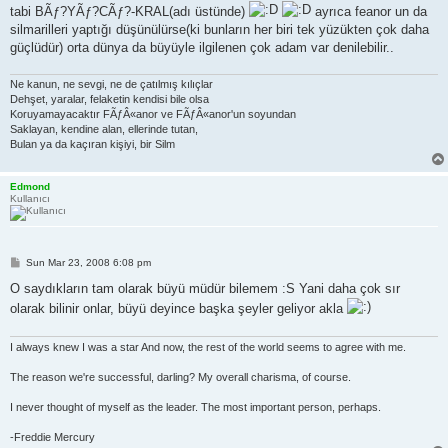
tabi BÃƒ?YÃƒ?CÃƒ?-KRAL(adı üstünde)
ayrıca feanor un da
silmarilleri yaptığı düşünülürse(ki bunların her biri tek yüzükten çok daha
güçlüdür) orta dünya da büyüyle ilgilenen çok adam var denilebilir..
Ne kanun, ne sevgi, ne de çatılmış kılıçlar
Dehşet, yaralar, felaketin kendisi bile olsa
Koruyamayacaktır FÃƒÂ«anor ve FÃƒÂ«anor'un soyundan
Saklayan, kendine alan, ellerinde tutan,
Bulan ya da kaçıran kişiyi, bir Silm
Edmond
Kullanıcı
P
Sun Mar 23, 2008 6:08 pm
o
s
O saydıkların tam olarak büyü müdür bilemem :S Yani daha çok sır
t
olarak bilinir onlar, büyü deyince başka şeyler geliyor akla
I always knew I was a star And now, the rest of the world seems to agree with me.
The reason we're successful, darling? My overall charisma, of course.
I never thought of myself as the leader. The most important person, perhaps.
-Freddie Mercury