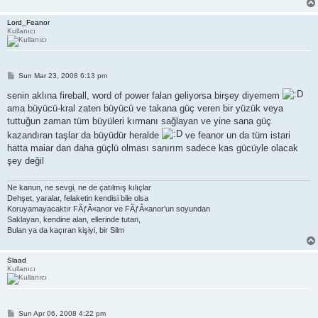
Lord_Feanor
Kullanıcı
P
Sun Mar 23, 2008 6:13 pm
o
s
senin aklına fireball, word of power falan geliyorsa birşey diyemem
t
ama büyücü-kral zaten büyücü ve takana güç veren bir yüzük veya
tuttuğun zaman tüm büyüleri kırmanı sağlayan ve yine sana güç
kazandıran taşlar da büyüdür heralde
ve feanor un da tüm istari
hatta maiar dan daha güçlü olması sanırım sadece kas gücüyle olacak
şey değil
Ne kanun, ne sevgi, ne de çatılmış kılıçlar
Dehşet, yaralar, felaketin kendisi bile olsa
Koruyamayacaktır FÃƒÂ«anor ve FÃƒÂ«anor'un soyundan
Saklayan, kendine alan, ellerinde tutan,
Bulan ya da kaçıran kişiyi, bir Silm
Slaad
Kullanıcı
P
Sun Apr 06, 2008 4:22 pm