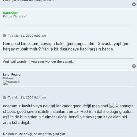
SacoKhan
Forum Yöneticisi
P
Tue Mar 31, 2009 9:09 am
o
s
Ben good biri olsam, savaşın haklılığını sorgulardım. Savaşta yaptığım
t
herşey mübah mıdır? Yanlış bir düşünceye kapılmışsın bence.
And i still wonder if you ever wonder the same!...
Lord_Feanor
Kullanıcı
P
Tue Mar 31, 2009 9:14 am
o
s
adamımız lawful veya neutral lar kadar good değil maalesef
sonuçta
t
chaotic good çevrenizdeki insanların en az %60 ının dahil olduğu gruptur..
aşil in de bunlardan biri olması doğal bencil ve savaştan zevk alan biri
ama kötü değil..
Ne kanun, ne sevgi, ne de çatılmış kılıçlar