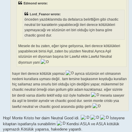
Edmond wrote:
Lord_Feanor wrote:
önceden yazdıklarımda da defalarca belirttiğim gibi chaotic
neutral bir karakterin yapabileceği ileri derece kötülükleri
yapmayacağı ve sözünün eri biri olduğu için bana göre
chaotic good dur.
Mesele de bu zaten, eğer işine geliyorsa, ileri derece kötülükleri
yapabilecek birisi Aşil, zaten bu yüzden Neutral.Ayrıca Aşil
sözünün eri diyorsan başına bir Lawful ekle.Lawful Neutral
diyorsun yani
hayır ileri derece kötülük yapmaz
ayrıca sözünün eri olmasının
nedeni kurallara uyması değil.. tam tersine başkasının koyduğu kuralları
hiç sallamaz ama onurlu biri olduğu için dediğini yapar, mükemmel bir
chaotic neutral örneği olan gollum gibi adam kazıklamaz. eğer sizinle
bir derdi varsa düello teklif edip sizi öyle halleder
mesela sawyer
da aşil le birebir aynıdır ve chaotic good dur. senin monte cristo ysa
lawful neutral ve chaotic good arasında gidip gelir
Hop! Monte Kristo her daim Neutral Good idi.
İsteyene
kitaptan ispatlarıyla sunabilirim
Kendisi ASLA ve ASLA kötülük
yapmazdı.Kötülük yaparsa, hakedene yapardı.