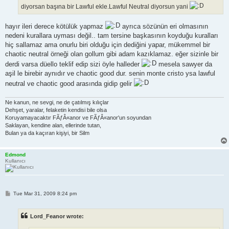
diyorsan başına bir Lawful ekle.Lawful Neutral diyorsun yani
hayır ileri derece kötülük yapmaz
ayrıca sözünün eri olmasının
nedeni kurallara uyması değil.. tam tersine başkasının koyduğu kuralları
hiç sallamaz ama onurlu biri olduğu için dediğini yapar, mükemmel bir
chaotic neutral örneği olan gollum gibi adam kazıklamaz. eğer sizinle bir
derdi varsa düello teklif edip sizi öyle halleder
mesela sawyer da
aşil le birebir aynıdır ve chaotic good dur. senin monte cristo ysa lawful
neutral ve chaotic good arasında gidip gelir
Ne kanun, ne sevgi, ne de çatılmış kılıçlar
Dehşet, yaralar, felaketin kendisi bile olsa
Koruyamayacaktır FÃƒÂ«anor ve FÃƒÂ«anor'un soyundan
Saklayan, kendine alan, ellerinde tutan,
Bulan ya da kaçıran kişiyi, bir Silm
Edmond
Kullanıcı
P
Tue Mar 31, 2009 8:24 pm
o
s
t
Lord_Feanor wrote: