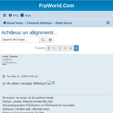
FrpWorld.Com
FAQ
Arşiv
S
Board index
Fantastik Edebiyat
Edebi Kürsü
e
Achilleus un allignmenti...
a
Search
Advanced search
r
c
1
2
3
4
5
Previous
71 posts
h
Lord_Feanor
Kullanıcı
P
Tue Mar 31, 2009 9:06 am
o
s
iyi de adam savaşta öldürüyor
t
Ne kanun, ne sevgi, ne de çatılmış kılıçlar
Dehşet, yaralar, felaketin kendisi bile olsa
Koruyamayacaktır FÃƒÂ«anor ve FÃƒÂ«anor'un soyundan
Saklayan, kendine alan, ellerinde tutan,
Bulan ya da kaçıran kişiyi, bir Silm