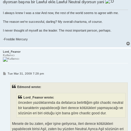
diyorsan başına bir Lawful ekle.Lawful Neutral diyorsun yani
I always knew I was a star And now, the rest of the world seems to agree with me.
The reason we're successful, darling? My overall charisma, of course.
I never thought of myself as the leader. The most important person, perhaps.
-Freddie Mercury
Lord_Feanor
Kullanıcı
P
Tue Mar 31, 2009 7:28 pm
o
s
t
Edmond wrote:
Lord_Feanor wrote:
önceden yazdıklarımda da defalarca belirttiğim gibi chaotic neutral
bir karakterin yapabileceği ileri derece kötülükleri yapmayacağı ve
sözünün eri biri olduğu için bana göre chaotic good dur.
Mesele de bu zaten, eğer işine geliyorsa, ileri derece kötülükleri
yapabilecek birisi Aşil, zaten bu yüzden Neutral.Ayrıca Aşil sözünün eri