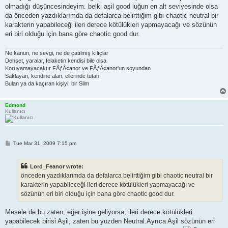
olmadığı düşüncesindeyim. belki aşil good luğun en alt seviyesinde olsa
da önceden yazdıklarımda da defalarca belirttiğim gibi chaotic neutral bir
karakterin yapabileceği ileri derece kötülükleri yapmayacağı ve sözünün
eri biri olduğu için bana göre chaotic good dur.
Ne kanun, ne sevgi, ne de çatılmış kılıçlar
Dehşet, yaralar, felaketin kendisi bile olsa
Koruyamayacaktır FÃƒÂ«anor ve FÃƒÂ«anor'un soyundan
Saklayan, kendine alan, ellerinde tutan,
Bulan ya da kaçıran kişiyi, bir Silm
Edmond
Kullanıcı
P
Tue Mar 31, 2009 7:15 pm
o
s
t
Lord_Feanor wrote:
önceden yazdıklarımda da defalarca belirttiğim gibi chaotic neutral bir
karakterin yapabileceği ileri derece kötülükleri yapmayacağı ve
sözünün eri biri olduğu için bana göre chaotic good dur.
Mesele de bu zaten, eğer işine geliyorsa, ileri derece kötülükleri
yapabilecek birisi Aşil, zaten bu yüzden Neutral.Ayrıca Aşil sözünün eri