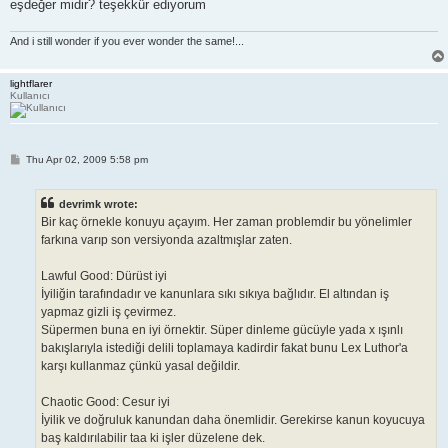
eşdeğer midir? teşekkür ediyorum
And i still wonder if you ever wonder the same!...
lightflarer
Kullanıcı
P
Thu Apr 02, 2009 5:58 pm
o
s
t
devrimk wrote:
Bir kaç örnekle konuyu açayım. Her zaman problemdir bu yönelimler
farkına varıp son versiyonda azaltmışlar zaten.
Lawful Good: Dürüst iyi
İyiliğin tarafındadır ve kanunlara sıkı sıkıya bağlıdır. El altından iş
yapmaz gizli iş çevirmez.
Süpermen buna en iyi örnektir. Süper dinleme gücüyle yada x ışınlı
bakışlarıyla istediği delili toplamaya kadirdir fakat bunu Lex Luthor'a
karşı kullanmaz çünkü yasal değildir.
Chaotic Good: Cesur iyi
İyilik ve doğruluk kanundan daha önemlidir. Gerekirse kanun koyucuya
baş kaldırılabilir taa ki işler düzelene dek.