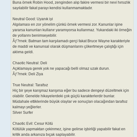
Buna örnek Robin Hood, zenginden alıp fakire vermesi bir nevi hırsızlık
sayılabilir fakat parayı kendisi kullanmamaktadır.
Neutral Good: Uyanık iyi
Algılaması en zor yönelim çünkü örnek vermesi zor. Kanunlar işine
yararsa kanunları kullanır yaramıyorsa kullanmaz. Yukarıdaki iki örneğin
de yollarını benimseyebilir.
Ãƒ?rnek: Batman tam karşılamadı gerçi fakat Bruce Wayne karakteriyle
de maddi ve kanunsal olarak düşmanlarını çökertmeye çalıştığı için
aklıma geldi.
Chaotic Neutral: Deli
Açıklamaya gerek yok ne yapacağı belli olmaz uzak durun.
Ãƒ?rnek: Deli Ziya
True Neutral: Tarafsız
Hiç bir şeye karışmaz karışırsa eğer bu sadece dengeyi düzeltmek için
olabilir. Genelde hikayelerdeki çok güçlü karakterlerdir bunlar.
Müdahale ettiklerinde büyük olaylar ve sonuçları olacağından tarafsız
kalmayı yeğlerler.
Silver Surfer
Chaotic Evil: Cesur Kötü
Kötülük yapmaktan çekinmez, işine gelirse işbirliği yapabilir fakat en
kritik anda arkanıza bıçak saplayabilir.