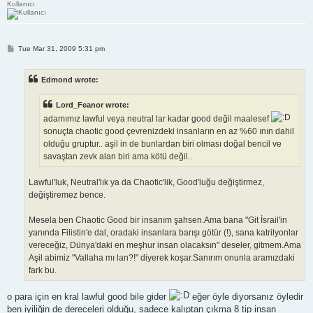
Kullanıcı
P
Tue Mar 31, 2009 5:31 pm
o
s
t
Edmond wrote:
Lord_Feanor wrote:
adamımız lawful veya neutral lar kadar good değil maalesef
sonuçta chaotic good çevrenizdeki insanların en az %60 ının dahil
olduğu gruptur.. aşil in de bunlardan biri olması doğal bencil ve
savaştan zevk alan biri ama kötü değil..
Lawful'luk, Neutral'lık ya da Chaotic'lik, Good'luğu değiştirmez,
değiştiremez bence.
Mesela ben Chaotic Good bir insanım şahsen.Ama bana "Git İsrail'in
yanında Filistin'e dal, oradaki insanlara barışı götür (!), sana katrilyonlar
vereceğiz, Dünya'daki en meşhur insan olacaksın" deseler, gitmem.Ama
Aşil abimiz "Vallaha mı lan?!" diyerek koşar.Sanırım onunla aramızdaki
fark bu.
o para için en kral lawful good bile gider
eğer öyle diyorsanız öyledir
ben iyiliğin de dereceleri olduğu, sadece kalıptan çıkma 8 tip insan