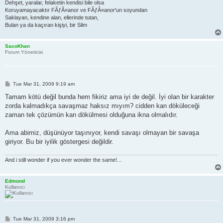
Dehşet, yaralar, felaketin kendisi bile olsa
Koruyamayacaktır FÃƒÂ«anor ve FÃƒÂ«anor'un soyundan
Saklayan, kendine alan, ellerinde tutan,
Bulan ya da kaçıran kişiyi, bir Silm
SacoKhan
Forum Yöneticisi
P
Tue Mar 31, 2009 9:19 am
o
s
Tamam kötü değil bunda hem fikiriz ama iyi de değil. İyi olan bir karakter
t
zorda kalmadıkça savaşmaz haksız mıyım? cidden kan döküleceği
zaman tek çözümün kan dökülmesi olduğuna ikna olmalıdır.
Ama abimiz, düşünüyor taşınıyor, kendi savaşı olmayan bir savaşa
giriyor. Bu bir iyilik göstergesi değildir.
And i still wonder if you ever wonder the same!...
Edmond
Kullanıcı
P
Tue Mar 31, 2009 3:16 pm