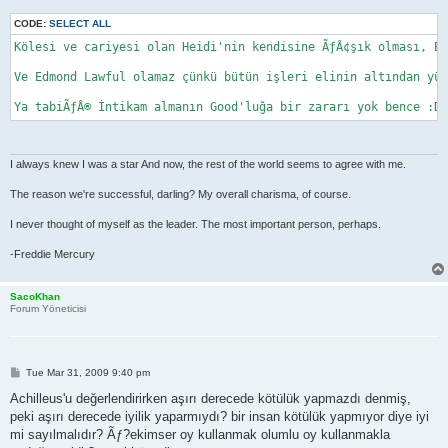
CODE:
SELECT ALL
Kölesi ve cariyesi olan Heidi'nin kendisine ÃƒÂ¢şık olması, Ed
Ve Edmond Lawful olamaz çünkü bütün işleri elinin altından yür
I always knew I was a star And now, the rest of the world seems to agree with me.
The reason we're successful, darling? My overall charisma, of course.
I never thought of myself as the leader. The most important person, perhaps.
-Freddie Mercury
SacoKhan
Forum Yöneticisi
P
Tue Mar 31, 2009 9:40 pm
o
s
Achilleus'u değerlendirirken aşırı derecede kötülük yapmazdı denmiş,
t
peki aşırı derecede iyilik yaparmıydı? bir insan kötülük yapmıyor diye iyi
mi sayılmalıdır? Ãƒ?ekimser oy kullanmak olumlu oy kullanmakla