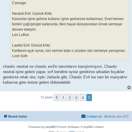
Carnage
Neutral Evil: Uyanık Kötü
Kanunlar işine gelirse kullanır, işine gelmezse kullanmaz. Evet hemen
birileri çağrışmıştır kafanızda. Ben hayal dünyasından örnek vermeye
devam edeyim.
Lex Luthor
Lawful Evil: Dürüst Kötü
Kartlarını açık oynar, söz verirse tutar o yüzden söz vermeye yanaşmaz.
Lord Soth
chaotic neutral ve chaotic evil'in tanımlarını karıştırmışsın. Chaotic
neutral işine geleni yapar, sırf kendine oynar gerekirse arkadan bıçaklar
gerekirse ortak olur, tıpkı Jarlaxle gibi, Chaotic Evil ise tam bir manyaktır
kafasına göre önüne geleni öldüredebilir.
1
2
3
4
5
Previous
71 posts
Board index
Contact us
All times are
UTC
Powered by
phpBB
® Forum Software © phpBB Limited