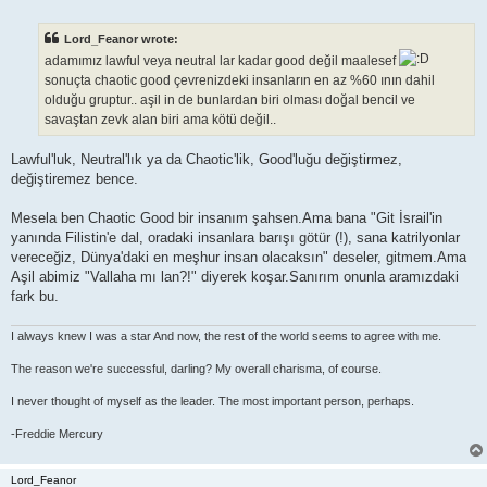
o
s
t
Lord_Feanor wrote:
adamımız lawful veya neutral lar kadar good değil maalesef
sonuçta chaotic good çevrenizdeki insanların en az %60 ının dahil
olduğu gruptur.. aşil in de bunlardan biri olması doğal bencil ve
savaştan zevk alan biri ama kötü değil..
Lawful'luk, Neutral'lık ya da Chaotic'lik, Good'luğu değiştirmez,
değiştiremez bence.
Mesela ben Chaotic Good bir insanım şahsen.Ama bana "Git İsrail'in
yanında Filistin'e dal, oradaki insanlara barışı götür (!), sana katrilyonlar
vereceğiz, Dünya'daki en meşhur insan olacaksın" deseler, gitmem.Ama
Aşil abimiz "Vallaha mı lan?!" diyerek koşar.Sanırım onunla aramızdaki
fark bu.
I always knew I was a star And now, the rest of the world seems to agree with me.
The reason we're successful, darling? My overall charisma, of course.
I never thought of myself as the leader. The most important person, perhaps.
-Freddie Mercury
Lord_Feanor