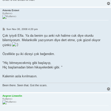
Artemis Entreri
Kullanıcı
P
Sun Nov 30, 2008 4:20 pm
o
s
Çok iyiydi Efla. Ya da benim şu anki ruh halime cuk diye oturdu
t
bilemiyorum. Melankolik yazıyorum diye dert etme, çok güzel oluyor
çünkü
Özellikle şu iki dizeyi çok beğendim.
"Hiç bitmeyecekmiş gibi başlayıp,
Hiç başlamadan biten hikayelerdeki gibi. "
Kalemin asla kırılmasın.
Been there. Seen that. Got the scars.
Aegron Linwelin
Kullanıcı