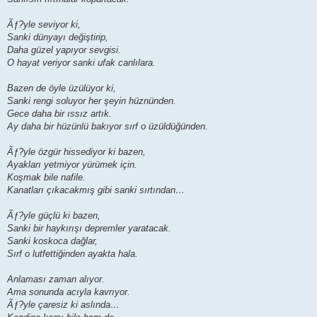
Ãƒ?yle seviyor ki,
Sanki dünyayı değiştirip,
Daha güzel yapıyor sevgisi.
O hayat veriyor sanki ufak canlılara.
Bazen de öyle üzülüyor ki,
Sanki rengi soluyor her şeyin hüznünden.
Gece daha bir ıssız artık.
Ay daha bir hüzünlü bakıyor sırf o üzüldüğünden.
Ãƒ?yle özgür hissediyor ki bazen,
Ayakları yetmiyor yürümek için.
Koşmak bile nafile.
Kanatları çıkacakmış gibi sanki sırtından…
Ãƒ?yle güçlü ki bazen,
Sanki bir haykırışı depremler yaratacak.
Sanki koskoca dağlar,
Sırf o lutfettiğinden ayakta hala.
Anlaması zaman alıyor.
Ama sonunda acıyla kavrıyor.
Ãƒ?yle çaresiz ki aslında…