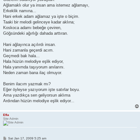
Ağlamaklı olur ya insan ama istemez ağlamayı,
Erkeklik namına...
Hani erkek adam ağlamaz ya işte o biçim.
Taaki bir melodi gelinceye kadar aklına;
Koskoca adamı bebeğe çeviren,
Göğsündeki ağırlığı dahada arttıran.
Hani ağlayınca açılırdı insan.
Hani zamanla geçerdi acım.
Geçmedi bak hala...
Hala hüzün melodiye eşlik ediyor,
Hala yanımda taşıyorum anılarını.
Neden zaman bana ilaç olmuyor.
Benim ilacım yazmak mı?
Eğer öyleyse yazıyorum işte satırlar boyu.
Ama yazdıkça sen geliyorsun aklıma
Ardından hüzün melodiye eşlik ediyor...
Efla
Site Admin
P
Sat Jan 17, 2009 5:25 am