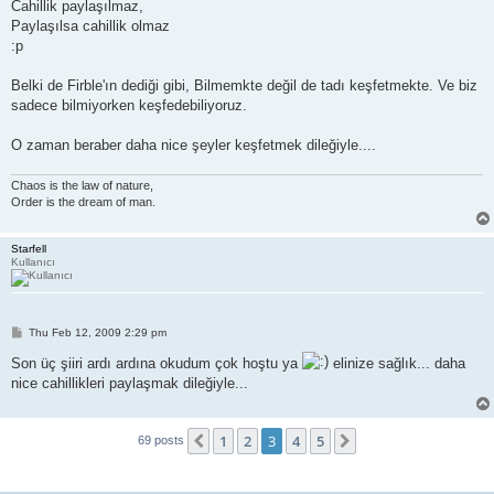
Cahillik paylaşılmaz,
Paylaşılsa cahillik olmaz
:p
Belki de Firble'ın dediği gibi, Bilmemkte değil de tadı keşfetmekte. Ve biz
sadece bilmiyorken keşfedebiliyoruz.
O zaman beraber daha nice şeyler keşfetmek dileğiyle....
Chaos is the law of nature,
Order is the dream of man.
Starfell
Kullanıcı
P
Thu Feb 12, 2009 2:29 pm
o
s
Son üç şiiri ardı ardına okudum çok hoştu ya
elinize sağlık... daha
t
nice cahillikleri paylaşmak dileğiyle...
1
2
3
4
5
Previous
Next
69 posts