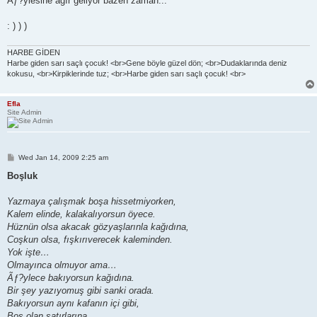
Ãƒ?ylesine ağır geliyor bazen zaman...
: ) ) )
HARBE GİDEN
Harbe giden sarı saçlı çocuk! <br>Gene böyle güzel dön; <br>Dudaklarında deniz
kokusu, <br>Kirpiklerinde tuz; <br>Harbe giden sarı saçlı çocuk! <br>
Efla
Site Admin
P
Wed Jan 14, 2009 2:25 am
o
s
Boşluk
t
Yazmaya çalışmak boşa hissetmiyorken,
Kalem elinde, kalakalıyorsun öyece.
Hüznün olsa akacak gözyaşlarınla kağıdına,
Coşkun olsa, fışkırıverecek kaleminden.
Yok işte…
Olmayınca olmuyor ama…
Ãƒ?ylece bakıyorsun kağıdına.
Bir şey yazıyomuş gibi sanki orada.
Bakıyorsun aynı kafanın içi gibi,
Boş olan satırlarına.