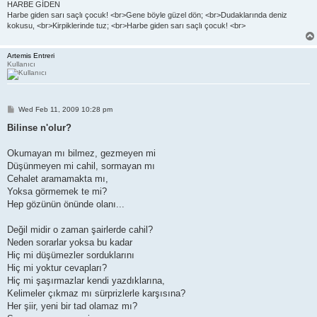
HARBE GİDEN
Harbe giden sarı saçlı çocuk! <br>Gene böyle güzel dön; <br>Dudaklarında deniz
kokusu, <br>Kirpiklerinde tuz; <br>Harbe giden sarı saçlı çocuk! <br>
Artemis Entreri
Kullanıcı
P
Wed Feb 11, 2009 10:28 pm
o
s
Bilinse n'olur?
t
Okumayan mı bilmez, gezmeyen mi
Düşünmeyen mi cahil, sormayan mı
Cehalet aramamakta mı,
Yoksa görmemek te mi?
Hep gözünün önünde olanı...
Değil midir o zaman şairlerde cahil?
Neden sorarlar yoksa bu kadar
Hiç mi düşümezler sorduklarını
Hiç mi yoktur cevapları?
Hiç mi şaşırmazlar kendi yazdıklarına,
Kelimeler çıkmaz mı sürprizlerle karşısına?
Her şiir, yeni bir tad olamaz mı?