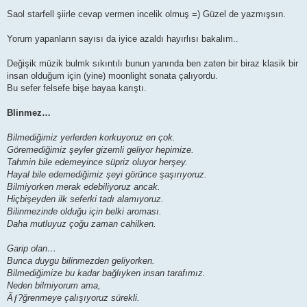
o
s
Saol starfell şiirle cevap vermen incelik olmuş =) Güzel de yazmışsın.
t
Yorum yapanların sayısı da iyice azaldı hayırlısı bakalım..
Değişik müzik bulmk sıkıntılı bunun yanında ben zaten bir biraz klasik bir
insan olduğum için (yine) moonlight sonata çalıyordu.
Bu sefer felsefe bişe bayaa karıştı.
Blinmez…
Bilmediğimiz yerlerden korkuyoruz en çok.
Göremediğimiz şeyler gizemli geliyor hepimize.
Tahmin bile edemeyince süpriz oluyor herşey.
Hayal bile edemediğimiz şeyi görünce şaşırıyoruz.
Bilmiyorken merak edebiliyoruz ancak.
Hiçbişeyden ilk seferki tadı alamıyoruz.
Bilinmezinde olduğu için belki aroması.
Daha mutluyuz çoğu zaman cahilken.
Garip olan…
Bunca duygu bilinmezden geliyorken.
Bilmediğimize bu kadar bağlıyken insan tarafımız.
Neden bilmiyorum ama,
Ãƒ?ğrenmeye çalışıyoruz sürekli.