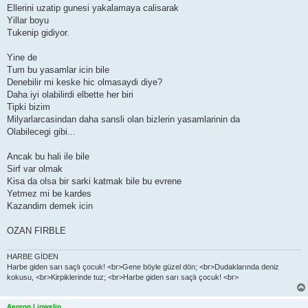
Ellerini uzatip gunesi yakalamaya calisarak
Yillar boyu
Tukenip gidiyor.
Yine de
Tum bu yasamlar icin bile
Denebilir mi keske hic olmasaydi diye?
Daha iyi olabilirdi elbette her biri
Tipki bizim
Milyarlarcasindan daha sansli olan bizlerin yasamlarinin da
Olabilecegi gibi...
Ancak bu hali ile bile
Sirf var olmak
Kisa da olsa bir sarki katmak bile bu evrene
Yetmez mi be kardes
Kazandim demek icin
OZAN FIRBLE
HARBE GİDEN
Harbe giden sarı saçlı çocuk! <br>Gene böyle güzel dön; <br>Dudaklarında deniz
kokusu, <br>Kirpiklerinde tuz; <br>Harbe giden sarı saçlı çocuk! <br>
Aegron Linwelin