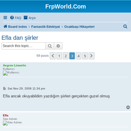
FrpWorld.Com
FAQ
Arşiv
S
Board index
Fantastik Edebiyat
Ocakbaşı Hikayeleri
e
Efla dan şiirler
a
Search
Advanced search
r
c
1
2
3
4
5
Previous
Next
69 posts
h
Aegron Linwelin
Kullanıcı
P
Sat Nov 29, 2008 11:34 pm
o
s
Efla ancak okuyabildim yazdığım şiirleri gerçekten guzel olmuş
t
Efla
Site Admin