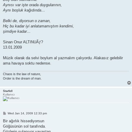
Aynısı var işte orada duygularının,
Aynı boşluk kağıdında…
Belki de, diyorsun o zaman,
Hiç bu kadar iyi anlatamamıştım kendimi,
şimdiye kadar…
Sinan Onur ALTINUÃƒ?
13.01.2009
Müzik olarak da selvi boylum al yazmalım çalıyordu. Alakasız gelebilir
ama havaya soktu nedense.
Chaos is the law of nature,
Order is the dream of man.
Starfell
Kullanıcı
P
Wed Jan 14, 2009 12:33 pm
o
s
Bir ağırlık hissediyorsun
t
Göğüsünün sol tarafında.
Gözlerin sulanıyor yavaştan.