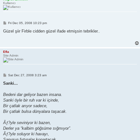
Kullanıcı
P
Fri Dec 05, 2008 10:23 pm
o
s
Güzel şiir Firble cidden güzel ifade etmişsin tebrikler..
t
Efla
Site Admin
P
Sat Dec 27, 2008 3:23 am
o
s
Sanki...
t
Bedeni dar geliyor bazen insana.
Sanki öyle bir ruh var ki içinde,
Bir çatlak arıyor sadece,
Bir çatlak bulsa dünyalara taşacak.
Ãƒ?yle seviniyor ki bazen,
Derler ya “kalbim göğsüme sığmıyor”.
Ãƒ?yle soluyor ki havayı,
Sanırsın fırtınalar kopartacak.