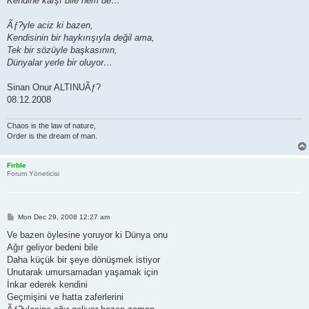
Kendine karşı bile hem de…
Ãƒ?yle aciz ki bazen,
Kendisinin bir haykırışıyla değil ama,
Tek bir sözüyle başkasının,
Dünyalar yerle bir oluyor…
Sinan Onur ALTINUÃƒ?
08.12.2008
Chaos is the law of nature,
Order is the dream of man.
Firble
Forum Yöneticisi
P
Mon Dec 29, 2008 12:27 am
o
s
Ve bazen öylesine yoruyor ki Dünya onu
t
Ağır geliyor bedeni bile
Daha küçük bir şeye dönüşmek istiyor
Unutarak umursamadan yaşamak için
İnkar ederek kendini
Geçmişini ve hatta zaferlerini