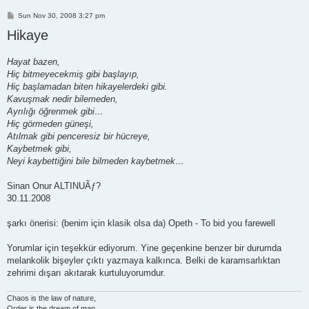
P
Sun Nov 30, 2008 3:27 pm
o
Hikaye
s
t
Hayat bazen,
Hiç bitmeyecekmiş gibi başlayıp,
Hiç başlamadan biten hikayelerdeki gibi.
Kavuşmak nedir bilemeden,
Ayrılığı öğrenmek gibi…
Hiç görmeden güneşi,
Atılmak gibi penceresiz bir hücreye,
Kaybetmek gibi,
Neyi kaybettiğini bile bilmeden kaybetmek…
Sinan Onur ALTINUÃƒ?
30.11.2008
şarkı önerisi: (benim için klasik olsa da) Opeth - To bid you farewell
Yorumlar için teşekkür ediyorum. Yine geçenkine benzer bir durumda
melankolik bişeyler çıktı yazmaya kalkınca. Belki de karamsarlıktan
zehrimi dışarı akıtarak kurtuluyorumdur.
Chaos is the law of nature,
Order is the dream of man.