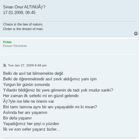
Sinan Onur ALTINUÃƒ?
17.01.2009, 06:45
Chaos is the law of nature,
Order is the dream of man.
Firble
Forum Yöneticisi
P
Tue Jan 27, 2009 8:48 pm
o
s
Belki de asıl tat bilmemekte değil
t
Belki de öğrenmektedir asıl zevk aldığımız yanı işin
Yorgun bir günün sonunda
Yıllardır bildiğimiz bir yere gitmenin de tadı yok mudur sanki?
Her zaman ilk seferki mi en güzel gelendir.
Ãƒ?yle ise bile ne önemi var
Biri tamı tamına aynı bir anı yaşayabilir mi ki insan?
Aslında her anı yaşamın
Bir defa yaşanır
Yaşadığımız her şeyi o yüzden
İlk ve son sefer yaşarız bizler...