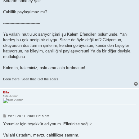
Sorarım sana ey şair:
Cahillik paylaşılmaz mı?
------------------------------
Ya vallahi mutluluk sarıyor içimi şu Kalem Efendileri bölümünde. Yani
kardeş bu çok acaip bir duygu. Sizce de öyle değil mi? Giriyorsun,
okuyorsun dostlarının şiirlerini, kendini görüyorsun, kendinden bişeyler
katıyorsun, ne bileyim, cahilliğini paylaşıyorsun! Ya da bir diğer deyişle,
mutluluğunu...
Kalemin, kaleminiz, asla ama asla kırılmasın!
Been there. Seen that. Got the scars.
Efla
Site Admin
P
Wed Feb 11, 2009 11:15 pm
o
s
Yorumlar için teşekkür ediyorum. Ellerinize sağlık.
t
Vallahi üstadım, mevzu cahillikse sanırım.