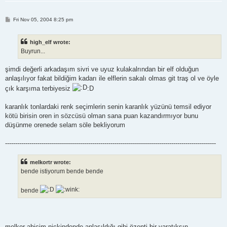
P
Fri Nov 05, 2004 8:25 pm
o
s
t
high_elf wrote:
Buyrun...
şimdi değerli arkadaşım sivri ve uyuz kulakalrından bir elf olduğun
anlaşılıyor fakat bildiğim kadarı ile elflerin sakalı olmas git traş ol ve öyle
çık karşıma terbiyesiz
:D
karanlık tonlardaki renk seçimlerin senin karanlık yüzünü temsil ediyor
kötü birisin oren in sözcüsü olman sana puan kazandırmıyor bunu
düşünme orenede selam söle bekliyorum
--------------------------------------------------------------------------------------------------------
melkortr wrote:
bende istiyorum bende bende
bende
melkor abicim nickindende anlaşıldığı gibi özenti bir yaratıksın