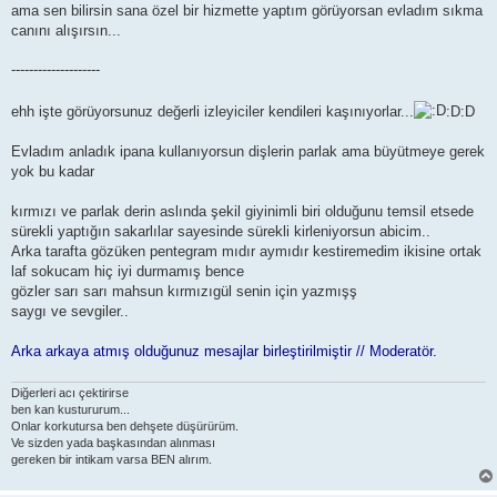
ama sen bilirsin sana özel bir hizmette yaptım görüyorsan evladım sıkma
canını alışırsın...
--------------------
ehh işte görüyorsunuz değerli izleyiciler kendileri kaşınıyorlar...
:D:D
Evladım anladık ipana kullanıyorsun dişlerin parlak ama büyütmeye gerek
yok bu kadar
kırmızı ve parlak derin aslında şekil giyinimli biri olduğunu temsil etsede
sürekli yaptığın sakarlılar sayesinde sürekli kirleniyorsun abicim..
Arka tarafta gözüken pentegram mıdır aymıdır kestiremedim ikisine ortak
laf sokucam hiç iyi durmamış bence
gözler sarı sarı mahsun kırmızıgül senin için yazmışş
saygı ve sevgiler..
Arka arkaya atmış olduğunuz mesajlar birleştirilmiştir // Moderatör.
Diğerleri acı çektirirse
ben kan kustururum...
Onlar korkutursa ben dehşete düşürürüm.
Ve sizden yada başkasından alınması
gereken bir intikam varsa BEN alırım.