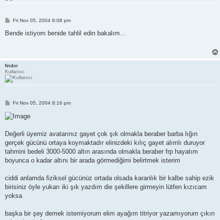
P
Fri Nov 05, 2004 8:08 pm
o
s
Bende istiyom benide tahlil edin bakalım...
t
findor
Kullanıcı
P
Fri Nov 05, 2004 8:16 pm
o
s
t
Değerli üyemiz avatarınız gayet çok şık olmakla beraber barba lığın
gerçek gücünü ortaya koymaktadır elinizdeki kılıç gayet alımlı duruyor
tahmini bedeli 3000-5000 altın arasında olmakla beraber frp hayatım
boyunca o kadar altını bir arada görmediğimi belirtmek isterim
ciddi anlamda fiziksel gücünüz ortada olsada karanlık bir kalbe sahip ezik
birisiniz öyle yukarı iki şık yazdım die şekillere girmeyin lütfen kızıcam
yoksa
başka bir şey demek istemiyorum elim ayağım titriyor yazamıyorum çıkın