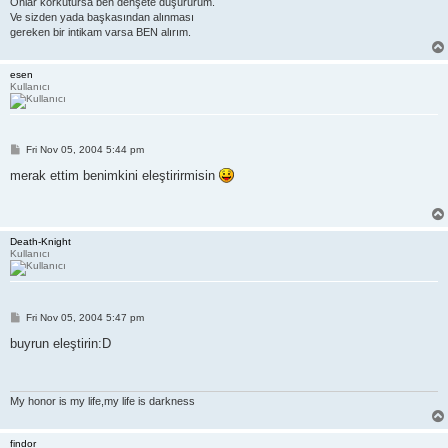
Onlar korkutursa ben dehşete düşürürüm.
Ve sizden yada başkasından alınması
gereken bir intikam varsa BEN alırım.
esen
Kullanıcı
P
Fri Nov 05, 2004 5:44 pm
o
s
merak ettim benimkini eleştirirmisin
t
Death-Knight
Kullanıcı
P
Fri Nov 05, 2004 5:47 pm
o
s
buyrun eleştirin:D
t
My honor is my life,my life is darkness
findor