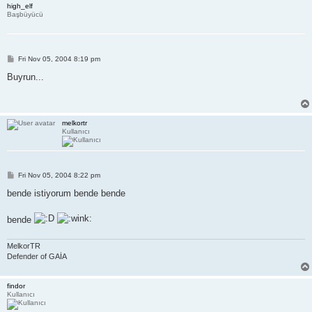
high_elf
Başbüyücü
P
Fri Nov 05, 2004 8:19 pm
o
s
Buyrun...
t
melkortr
Kullanıcı
P
Fri Nov 05, 2004 8:22 pm
o
s
bende istiyorum bende bende
t
bende
MelkorTR
Defender of GAİA
findor
Kullanıcı