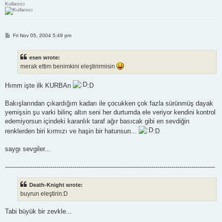
Kullanıcı
P
Fri Nov 05, 2004 5:49 pm
o
s
t
esen wrote:
merak ettim benimkini eleştirirmisin
Hımm işte ilk KURBAn
:D
Bakışlarından çıkardığım kadarı ile çocukken çok fazla sürünmüş dayak
yemişsin şu varki bilinç altın seni her durtumda ele veriyor kendini kontrol
edemiyorsun içindeki karanlık taraf ağır basıcak gibi en sevdiğin
renklerden biri kırmızı ve haşin bir hatunsun...
:D
saygı sevgiler...
----------------------------------------------------------------------------------------------------------
Death-Knight wrote:
buyrun eleştirin:D
Tabi büyük bir zevkle...