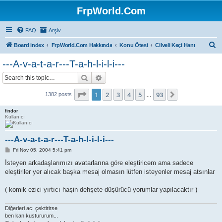
FrpWorld.Com
FAQ
Arşiv
S
Board index
FrpWorld.Com Hakkında
Konu Ötesi
Cilveli Keçi Hanı
e
---A-v-a-t-a-r---T-a-h-l-i-l-i---
a
Search
Advanced search
r
c
Page
1
of
93
1
2
3
4
5
93
Next
1382 posts
…
h
findor
Kullanıcı
---A-v-a-t-a-r---T-a-h-l-i-l-i---
P
Fri Nov 05, 2004 5:41 pm
o
s
İsteyen arkadaşlarımızı avatarlarına göre eleştiricem ama sadece
t
eleştiriler yer alıcak başka mesaj olmasın lütfen isteyenler mesaj atsınlar
( komik ezici yırtıcı haşin dehşete düşürücü yorumlar yapılacaktır )
Diğerleri acı çektirirse
ben kan kustururum...