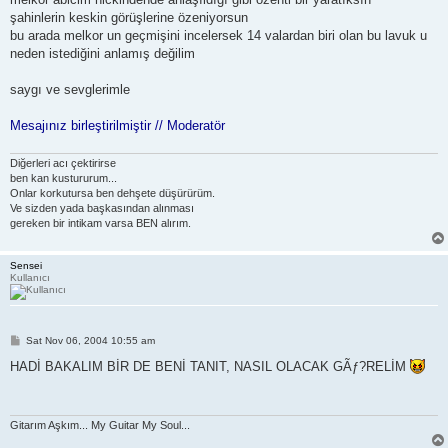
şahinlerin keskin görüşlerine özeniyorsun
bu arada melkor un geçmişini incelersek 14 valardan biri olan bu lavuk u
neden istediğini anlamış değilim
saygı ve sevglerimle
Mesajınız birleştirilmiştir // Moderatör
Diğerleri acı çektirirse
ben kan kustururum...
Onlar korkutursa ben dehşete düşürürüm.
Ve sizden yada başkasından alınması
gereken bir intikam varsa BEN alırım.
Sensei
Kullanıcı
P
Sat Nov 06, 2004 10:55 am
o
s
HADİ BAKALIM BİR DE BENİ TANIT, NASIL OLACAK GÃƒ?RELİM
t
Gitarım Aşkım... My Guitar My Soul...