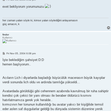
o
s
evet bekliyorum yorumunuzu
t
her zaman yalan söyle ki, kimse yalan söylediğini anlayamasın
güç amacın, k
findor
Kullanıcı
P
Fri Nov 05, 2004 6:08 pm
o
s
İşte beklediğim şahsiyet:D:D
t
hemen başlıyorum..
Acıların Lich i diyarlarda başladığı büyücülük macerasın büyük kayıplar
verdi sonunda lich oldu ve ardında tanrılığa yükseldi...
Avatardada görüldüğü gibi cehennem azabında kavrulmuş bir ruha sahiptir
kendisi çok çekici bir yanı olması ile beraber öldürücü kısmını
hatırlatmamıza gerek yok heralde..
kırmızının her tonunun kullanıldığı bu avatar yakıcı bir kişiğilide temsil
eder aslen saf duygularlar geldiği bu dünyada sistemin düzenine yenik