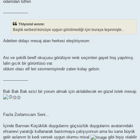
odamdan lütfen
--------------------
Thlyrotel wrote:
Başlık serbest kürsüye uygun görülmediği için buraya taşınmıştır...
Adetten dolayı mesaj atan herkesi eleştiriyorum
Asi ve şekilli birelf okuçusu görülüyor renk seçimleri gayet hoş yapılmış
lalin gıcık bir görüntüsü var.
oldum olası elf leri sevmemişimdir zaten kolay gelsin.
--------------------
Bak Bak Bak ezici bir yorum almak için atılabilecek en güzel istek mesajı
:D:D
Fazla Zorlamıcam Seni...
İçinde Barınan Küçüklük duygularını güçsüzlük duygularını avatarındaki
efsanevi yaratığı kullanarak bastırmaya çalışıyorsun ama bu sana büyük
gelir aslanım bi kedi versek uygun olurmu misal
gibi bişiy olabilir