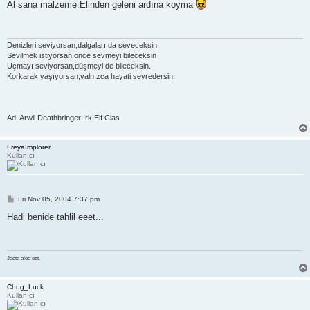
s
Al sana malzeme.Elinden geleni ardına koyma
t
Denizleri seviyorsan,dalgaları da seveceksin,
Sevilmek istiyorsan,önce sevmeyi bileceksin
Uçmayı seviyorsan,düşmeyi de bileceksin.
Korkarak yaşıyorsan,yalnızca hayati seyredersin.
Ad: Arwil Deathbringer Irk:Elf Clas
FreyaImplorer
Kullanıcı
P
Fri Nov 05, 2004 7:37 pm
o
s
Hadi benide tahlil eeet...
t
Jacta alea est.
Chug_Luck
Kullanıcı