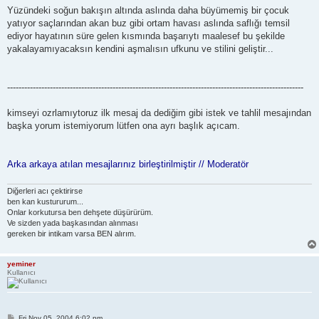
Yüzündeki soğun bakışın altında aslında daha büyümemiş bir çocuk
yatıyor saçlarından akan buz gibi ortam havası aslında saflığı temsil
ediyor hayatının süre gelen kısmında başarıytı maalesef bu şekilde
yakalayamıyacaksın kendini aşmalısın ufkunu ve stilini geliştir...
--------------------------------------------------------------------------------------------------------
kimseyi ozrlamıytoruz ilk mesaj da dediğim gibi istek ve tahlil mesajından
başka yorum istemiyorum lütfen ona ayrı başlık açıcam.
Arka arkaya atılan mesajlarınız birleştirilmiştir // Moderatör
Diğerleri acı çektirirse
ben kan kustururum...
Onlar korkutursa ben dehşete düşürürüm.
Ve sizden yada başkasından alınması
gereken bir intikam varsa BEN alırım.
yeminer
Kullanıcı
P
Fri Nov 05, 2004 6:02 pm