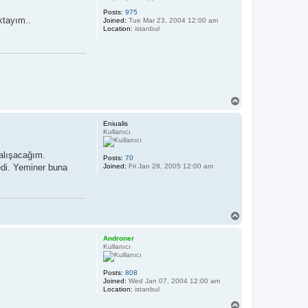
Posts:
975
ktayım..
Joined:
Tue Mar 23, 2004 12:00 am
Location:
istanbul
T
o
p
Eniualis
Kullanıcı
çalışacağım.
Posts:
70
edi. Yeminer buna
Joined:
Fri Jan 28, 2005 12:00 am
T
o
p
Androner
Kullanıcı
Posts:
808
Joined:
Wed Jan 07, 2004 12:00 am
Location:
istanbul
T