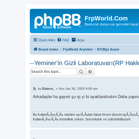
FrpWorld.Com
Baska bir dunya var gercekle hayal
Quick links
FAQ
Arşiv
Board index
FrpWorld Arşivleri
RY(Rp) Arşivi
--Yeminer'in Gizli Laboratuvarı(RP Hakkı
Search
Advanced search
P
by
Eldarin_
»
Sun Jan 30, 2005 9:00 am
o
s
Arkadaşlar ha gayret şu rp yi bi ayaklandıralım.Daha yapm
t
Bu kullanÃ„Â±cÃ„Â± siteden ayrÃ„Â±lan fakat forum düzeni açÃ„Â±s
KullanÃ„Â±cÃ„Â± kesinlikle yoktur. Sorumluluk ve yükümlül&uuml