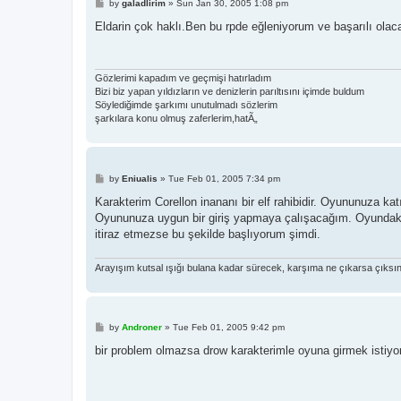
P
by
galadlirim
»
Sun Jan 30, 2005 1:08 pm
o
s
Eldarin çok haklı.Ben bu rpde eğleniyorum ve başarılı ol
t
Gözlerimi kapadım ve geçmişi hatırladım
Bizi biz yapan yıldızların ve denizlerin parıltısını içimde buldum
Söylediğimde şarkımı unutulmadı sözlerim
şarkılara konu olmuş zaferlerim,hatÃ„
P
by
Eniualis
»
Tue Feb 01, 2005 7:34 pm
o
s
Karakterim Corellon inananı bir elf rahibidir. Oyununuza ka
t
Oyununuza uygun bir giriş yapmaya çalışacağım. Oyundaki b
itiraz etmezse bu şekilde başlıyorum şimdi.
Arayışım kutsal ışığı bulana kadar sürecek, karşıma ne çıkarsa çıksın
P
by
Androner
»
Tue Feb 01, 2005 9:42 pm
o
s
bir problem olmazsa drow karakterimle oyuna girmek istiyor
t