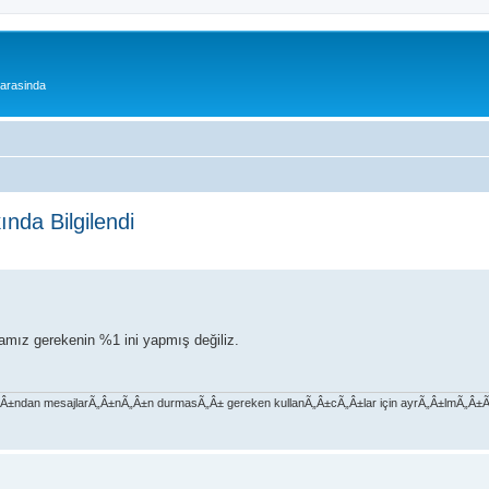
 arasinda
nda Bilgilendi
amız gerekenin %1 ini yapmış değiliz.
Ã„Â±ndan mesajlarÃ„Â±nÃ„Â±n durmasÃ„Â± gereken kullanÃ„Â±cÃ„Â±lar için ayrÃ„Â±lmÃ„Â±