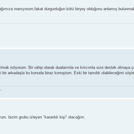
acağımıza inanıyorum,fakat durgunluğun kötü birşey olduğunu anlamış bulunma
tılmak istiyorum. Bir rahip olarak dualarımla ve kılıcımla size destek olmaya 
ir arkadaşla bu konuda biraz konuştum. Eski bir tanıdık olabileceğimi söyl
.
um. bizim grubu izleyen "karanlık kişi" olacağım.