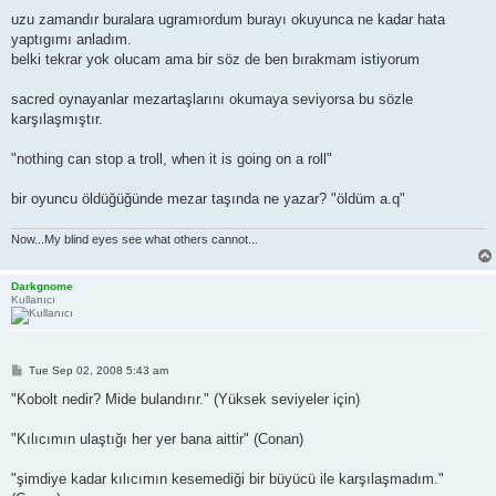
o
s
uzu zamandır buralara ugramıordum burayı okuyunca ne kadar hata
t
yaptıgımı anladım.
belki tekrar yok olucam ama bir söz de ben bırakmam istiyorum
sacred oynayanlar mezartaşlarını okumaya seviyorsa bu sözle
karşılaşmıştır.
"nothing can stop a troll, when it is going on a roll"
bir oyuncu öldüğüğünde mezar taşında ne yazar? "öldüm a.q"
Now...My blind eyes see what others cannot...
Darkgnome
Kullanıcı
P
Tue Sep 02, 2008 5:43 am
o
s
"Kobolt nedir? Mide bulandırır." (Yüksek seviyeler için)
t
"Kılıcımın ulaştığı her yer bana aittir" (Conan)
"şimdiye kadar kılıcımın kesemediği bir büyücü ile karşılaşmadım."