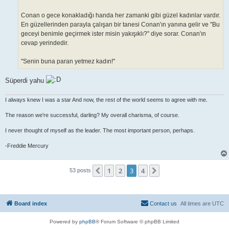
Conan o gece konakladığı handa her zamanki gibi güzel kadınlar vardır.
En güzellerinden parayla çalışan bir tanesi Conan'ın yanına gelir ve "Bu
geceyi benimle geçirmek ister misin yakışıklı?" diye sorar. Conan'ın
cevap yerindedir.
"Senin buna paran yetmez kadın!"
Süperdi yahu
I always knew I was a star And now, the rest of the world seems to agree with me.
The reason we're successful, darling? My overall charisma, of course.
I never thought of myself as the leader. The most important person, perhaps.
-Freddie Mercury
1
2
3
4
Previous
Next
53 posts
Board index
Contact us
All times are
UTC
Powered by
phpBB
® Forum Software © phpBB Limited