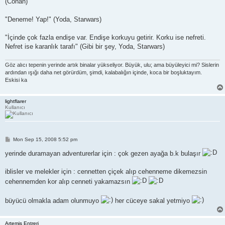
(Conan)
"Deneme! Yap!" (Yoda, Starwars)
"İçinde çok fazla endişe var. Endişe korkuyu getirir. Korku ise nefreti.
Nefret ise karanlık tarafı" (Gibi bir şey, Yoda, Starwars)
Göz alıcı tepenin yerinde artık binalar yükseliyor. Büyük, ulu; ama büyüleyici mi? Sislerin
ardından ışığı daha net görürdüm, şimdi, kalabalığın içinde, koca bir boşluktayım.
Eskisi ka
lightflarer
Kullanıcı
P
Mon Sep 15, 2008 5:52 pm
o
s
yerinde duramayan adventurerlar için : çok gezen ayağa b.k bulaşır
t
iblisler ve melekler için : cennetten çiçek alıp cehenneme dikemezsin
cehennemden kor alıp cenneti yakamazsın
büyücü olmakla adam olunmuyo
her cüceye sakal yetmiyo
Artemis Entreri