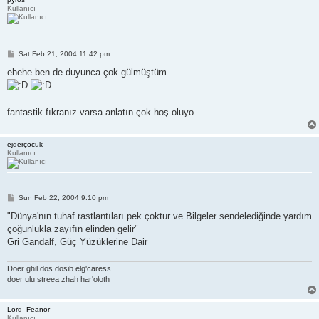
Kullanıcı
P
Sat Feb 21, 2004 11:42 pm
o
s
ehehe ben de duyunca çok gülmüştüm
t
fantastik fıkranız varsa anlatın çok hoş oluyo
ejderçocuk
Kullanıcı
P
Sun Feb 22, 2004 9:10 pm
o
s
"Dünya'nın tuhaf rastlantıları pek çoktur ve Bilgeler sendelediğinde yardım
t
çoğunlukla zayıfın elinden gelir"
Gri Gandalf, Güç Yüzüklerine Dair
Doer ghil dos dosib elg'caress...
doer ulu streea zhah har'oloth
Lord_Feanor
Kullanıcı