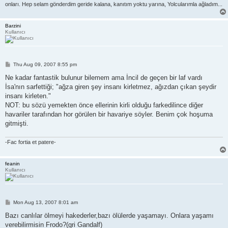
onları. Hep selam gönderdim geride kalana, kanıtım yoktu yarına, Yolcularımla ağladım...
Barzini
Kullanıcı
P
Thu Aug 09, 2007 8:55 pm
o
s
Ne kadar fantastik bulunur bilemem ama İncil de geçen bir laf vardı
t
İsa'nın sarfettiği; "ağza giren şey insanı kirletmez, ağızdan çıkan şeydir
insanı kirleten."
NOT: bu sözü yemekten önce ellerinin kirli olduğu farkedilince diğer
havariler tarafından hor görülen bir havariye söyler. Benim çok hoşuma
gitmişti.
-Fac fortia et patere-
feanin
Kullanıcı
P
Mon Aug 13, 2007 8:01 am
o
s
Bazı canlılar ölmeyi hakederler,bazı ölülerde yaşamayı. Onlara yaşamı
t
verebilirmisin Frodo?(gri Gandalf)