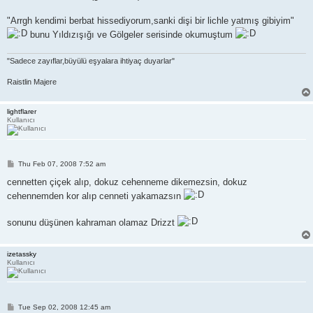
"Arrgh kendimi berbat hissediyorum,sanki dişi bir lichle yatmış gibiyim"
bunu Yıldızışığı ve Gölgeler serisinde okumuştum
"Sadece zayıflar,büyülü eşyalara ihtiyaç duyarlar"
Raistlin Majere
lightflarer
Kullanıcı
P
Thu Feb 07, 2008 7:52 am
o
s
cennetten çiçek alıp, dokuz cehenneme dikemezsin, dokuz
t
cehennemden kor alıp cenneti yakamazsın
sonunu düşünen kahraman olamaz Drizzt
izetassky
Kullanıcı
P
Tue Sep 02, 2008 12:45 am