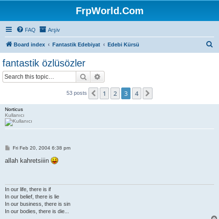
FrpWorld.Com
FAQ
Arşiv
S
Board index
Fantastik Edebiyat
Edebi Kürsü
e
fantastik özlüsözler
a
Search
Advanced search
r
c
1
2
3
4
Previous
Next
53 posts
h
Norticus
Kullanıcı
P
Fri Feb 20, 2004 6:38 pm
o
s
allah kahretsiiin
t
In our life, there is if
In our belief, there is lie
In our business, there is sin
In our bodies, there is die...