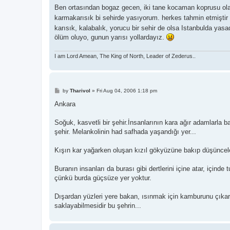
s
Ben ortasından bogaz gecen, iki tane kocaman koprusu olan, 
t
karmakarısık bi sehirde yasıyorum. herkes tahmin etmişti
karısık, kalabalık, yorucu bir sehir de olsa Istanbulda ya
ölüm oluyo, gunun yarısı yollardayız.
I am Lord Amean, The King of North, Leader of Zederus..
P
by
Tharivol
»
Fri Aug 04, 2006 1:18 pm
o
s
Ankara
t
Soğuk, kasvetli bir şehir.İnsanlarının kara ağır adamlarla b
şehir. Melankolinin had safhada yaşandığı yer...
Kışın kar yağarken oluşan kızıl gökyüzüne bakıp düşünceler
Buranın insanları da burası gibi dertlerini içine atar, için
çünkü burda güçsüze yer yoktur.
Dışardan yüzleri yere bakan, ısınmak için kamburunu çıkaran
saklayabilmesidir bu şehrin...