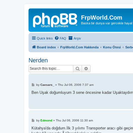
FrpWorld.Com
Baska bir dunya var gercekle hayal
Quick links
FAQ
Arşiv
Board index
FrpWorld.Com Hakkında
Konu Ötesi
Serb
Nerden
Search
Advanced search
P
by
Caesars_
»
Thu Jul 06, 2006 7:37 am
o
s
Ben Uşak doğumluyum 3 sene öncesine kadar Uşaktaydım, s
t
P
by
Edmond
»
Thu Jul 06, 2006 11:30 am
o
s
Kütahya'da doğdum.İlk 3 yılımı Transporter aracı gibi geç
t