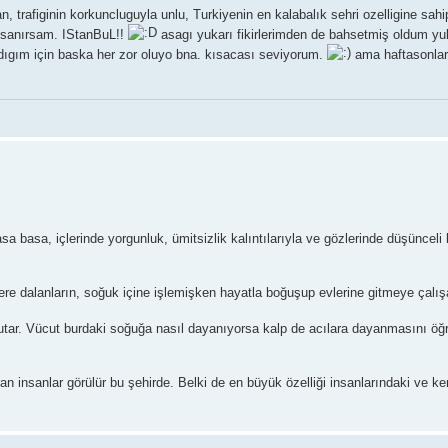
trafiginin korkuncluguyla unlu, Turkiyenin en kalabalık sehri ozelligine sahi
r sanırsam. IStanBuL!!
asagı yukarı fikirlerimden de bahsetmiş oldum yu
sadıgım için baska her zor oluyo bna. kısacası seviyorum.
ama haftasonla
asa basa, içlerinde yorgunluk, ümitsizlik kalıntılarıyla ve gözlerinde düşünceli
e dalanların, soğuk içine işlemişken hayatla boğuşup evlerine gitmeye çalışan
de tutar. Vücut burdaki soğuğa nasıl dayanıyorsa kalp de acılara dayanmasını öğr
 insanlar görülür bu şehirde. Belki de en büyük özelliği insanlarındaki ve ke