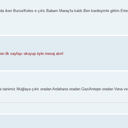
da iken Bursa/Keles e çıktı.Babam Maraş'ta kaldı.Ben kardeşimle gittim.Ertes
fen ilk sayfayı okuyup öyle mesaj atın!
a tainimiz Muğlaya çıktı oradan Ardahana oradan GaziAntepe oradan Vana ve