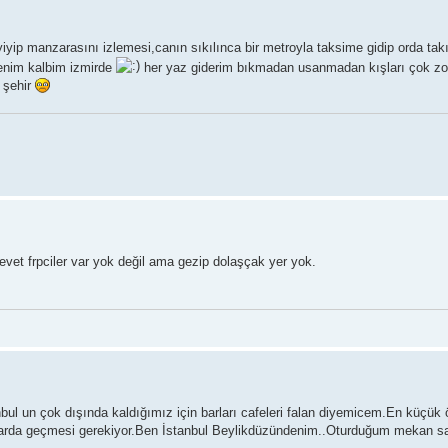
yip manzarasını izlemesi,canın sıkılınca bir metroyla taksime gidip orda ta
enim kalbim izmirde
her yaz giderim bıkmadan usanmadan kışları çok zo
 şehir
evet frpciler var yok değil ama gezip dolaşçak yer yok.
l un çok dışında kaldığımız için barları cafeleri falan diyemicem.En küçük 
ollarda geçmesi gerekiyor.Ben İstanbul Beylikdüzündenim..Oturduğum mekan sak