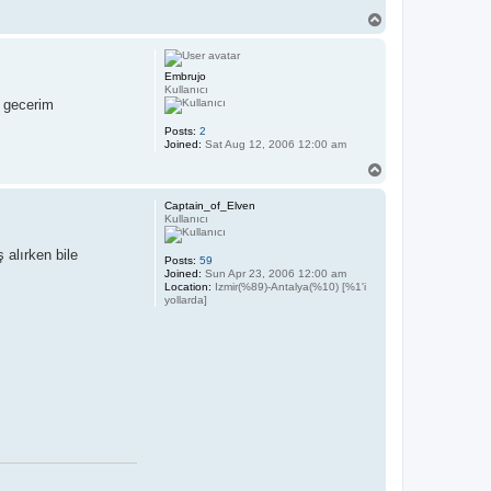
T
o
p
Embrujo
Kullanıcı
k gecerim
Posts:
2
Joined:
Sat Aug 12, 2006 12:00 am
T
o
p
Captain_of_Elven
Kullanıcı
alırken bile
Posts:
59
Joined:
Sun Apr 23, 2006 12:00 am
Location:
Izmir(%89)-Antalya(%10) [%1'i
yollarda]