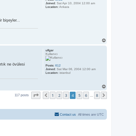
Joined:
Sat Apr 10, 2004 12:00 am
Location:
Ankara
 bişeyler...
T
o
p
ulfgar
Kullanıcı
rtık ne övülesi
Posts:
612
Joined:
Sat Mar 06, 2004 12:00 am
Location:
istanbul
T
o
Page
4
of
8
1
2
3
4
5
6
8
p
Previous
Next
117 posts
…
Contact us
All times are
UTC