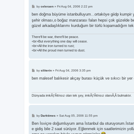
P
by
celeraen
»
Fri Aug 04, 2006 2:22 pm
o
s
ben doğma büyüme istanbulluyum...ortaköye giidp kumpir yi
t
şehir olması,o boğaz manzarası falan hepsi çok güzelde b
güzel arkadaşlıklarımı kurduğum bir türlü kopamadığım tek
There'll be war, there'll be peace.
<br>But everything one day will cease.
<br>All the iron turned to rust;
<br>All the proud men turned to dust.
P
by
siliterin
»
Fri Aug 04, 2006 3:35 pm
o
s
ben malesef balıkesir akçay burası küçük ve sıkıcı bir yer 
t
Dünyada imkÃƒÂ¢nsız olan tek şey, imkÃƒÂ¢nsız olanıÃ‚Â bulmaktır.
P
by
Darktimes
»
Sat Aug 05, 2006 11:55 pm
o
s
Ben İsviçre doğumluyum ama İstanbul da oturuyorum.İstanbu
t
e gidiş bile 2 saat sürüyor..Eğlenmek için saatlerimizin y