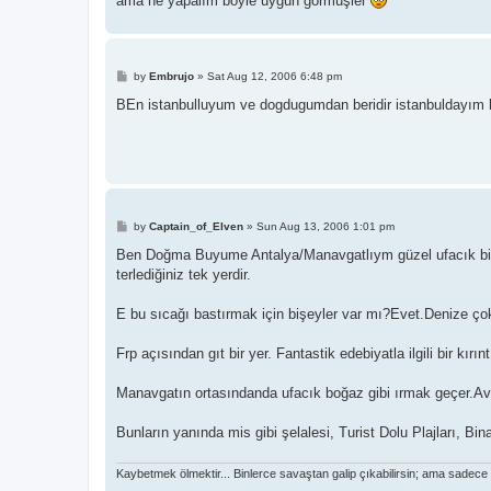
ama ne yapalım böyle uygun görmüşler
P
by
Embrujo
»
Sat Aug 12, 2006 6:48 pm
o
s
BEn istanbulluyum ve dogdugumdan beridir istanbuldayım h
t
P
by
Captain_of_Elven
»
Sun Aug 13, 2006 1:01 pm
o
s
Ben Doğma Buyume Antalya/Manavgatlıym güzel ufacık bir il
t
terlediğiniz tek yerdir.
E bu sıcağı bastırmak için bişeyler var mı?Evet.Denize çok
Frp açısından gıt bir yer. Fantastik edebiyatla ilgili bir kırın
Manavgatın ortasındanda ufacık boğaz gibi ırmak geçer.Avuç
Bunların yanında mis gibi şelalesi, Turist Dolu Plajları, Bi
Kaybetmek ölmektir... Binlerce savaştan galip çıkabilirsin; ama sadece