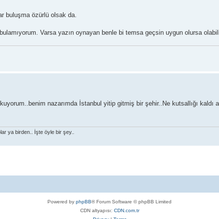
r buluşma özürlü olsak da.
lamıyorum. Varsa yazın oynayan benle bi temsa geçsin uygun olursa olabilir
yorum..benim nazarımda İstanbul yitip gitmiş bir şehir..Ne kutsallığı kaldı a
r ya birden.. İşte öyle bir şey..
Powered by
phpBB
® Forum Software © phpBB Limited
CDN altyapısı:
CDN.com.tr