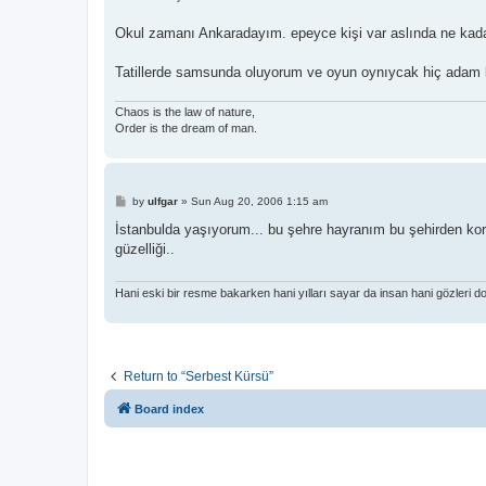
t
Okul zamanı Ankaradayım. epeyce kişi var aslında ne kada
Tatillerde samsunda oluyorum ve oyun oynıycak hiç adam bu
Chaos is the law of nature,
Order is the dream of man.
P
by
ulfgar
»
Sun Aug 20, 2006 1:15 am
o
s
İstanbulda yaşıyorum... bu şehre hayranım bu şehirden korku
t
güzelliği..
Hani eski bir resme bakarken hani yılları sayar da insan hani gözleri dola
Return to “Serbest Kürsü”
Board index