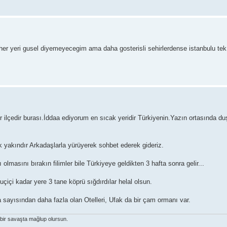
er yeri gusel diyemeyecegim ama daha gosterisli sehirlerdense istanbulu te
çedir burası.İddaa ediyorum en sıcak yeridir Türkiyenin.Yazın ortasında duş 
 yakındır Arkadaşlarla yürüyerek sohbet ederek gideriz.
tı olmasını bırakın filimler bile Türkiyeye geldikten 3 hafta sonra gelir...
içi kadar yere 3 tane köprü sığdırdılar helal olsun.
na sayısından daha fazla olan Otelleri, Ufak da bir çam ormanı var.
 bir savaşta mağlup olursun.