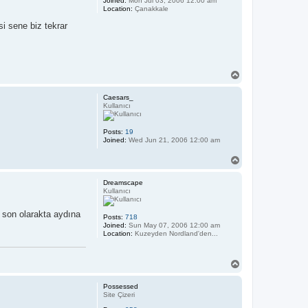
Joined:
Mon Jul 03, 2006 12:00 am
Location:
Çanakkale
i sene biz tekrar
T
o
p
Caesars_
Kullanıcı
Posts:
19
Joined:
Wed Jun 21, 2006 12:00 am
T
o
p
Dreamscape
Kullanıcı
 son olarakta aydına
Posts:
718
Joined:
Sun May 07, 2006 12:00 am
Location:
Kuzeyden Nordland'den...
T
o
p
Possessed
Site Çizeri