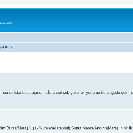
 arasinda
est Kürsü
onra İstanbula taşındım..İstanbul çok güzel bir yer ama kötülüğüde çok ma
irdim(Bursa/Maraş/Uşak/Kütahya/İstanbul).Sonra Maraş/Andırın(Maraş'ın bir il