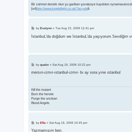
Bir zahmet destek olun şu gariban şovalyeye kaydolun oynamasanızda 
[url]
http://www.knightfight.co.uk/?ac=vid
&
P
by
Exalynn
»
Tue Aug 15, 2006 12:41 pm
o
s
İstanbuL'da doğdum we İstanbuL'da yaşıyorum.Sevdiğim ve
t
P
by
quake
»
Sat Aug 19, 2006 10:22 pm
o
s
mersın-ızmır-ıstanbul-ızmır- bı ay sora yıne ıstanbul
t
Kill the mutant
Burn the heretic
Purge the unclean
Blood Angels
P
by
Efla
»
Sat Aug 19, 2006 10:45 pm
o
s
Yazmamışım ben.