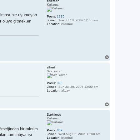
celeraen
Kullanıcı
kılması,hiç uyumayan
Posts:
1215
Joined:
Tue Jul 18, 2006 12:00 am
r oluyo gitmek,en
Location:
istanbul
T
o
p
siliterin
Site Yazarı
Posts:
393
Joined:
Sun Jul 30, 2006 12:00 am
Location:
akçay
T
o
p
Darktimes
Kullanıcı
örneğinden bir taksim
Posts:
809
in tam ihtiyar işi
Joined:
Wed Aug 02, 2006 12:00 am
Location:
istanbul