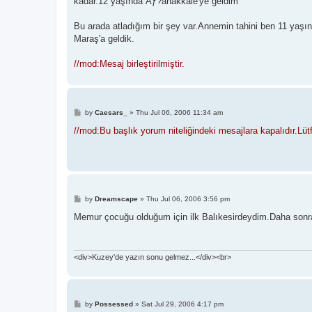
kadar.12 yaşında Ãƒ?anakkale'ye geldim
Bu arada atladığım bir şey var.Annemin tahini ben 11 yaşın
Maraş'a geldik.
//mod:Mesaj birleştirilmiştir.
P
by
Caesars_
»
Thu Jul 06, 2006 11:34 am
o
s
//mod:Bu başlık yorum niteliğindeki mesajlara kapalıdır.Lüt
t
P
by
Dreamscape
»
Thu Jul 06, 2006 3:56 pm
o
s
Memur çocuğu olduğum için ilk Balıkesirdeydim.Daha sonr
t
<div>Kuzey'de yazın sonu gelmez...</div><br>
P
by
Possessed
»
Sat Jul 29, 2006 4:17 pm
o