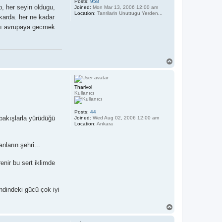
Posts:
958
p, her seyin oldugu,
Joined:
Mon Mar 13, 2006 12:00 am
Location:
Tanrilarin Unuttugu Yerden...
karda. her ne kadar
rı avrupaya gecmek
T
o
p
Tharivol
Kullanıcı
Posts:
44
 bakışlarla yürüdüğü
Joined:
Wed Aug 02, 2006 12:00 am
Location:
Ankara
ların şehri...
enir bu sert iklimde
ndindeki gücü çok iyi
T
o
p