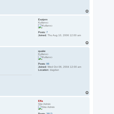
T
o
p
Exalynn
Kullanıcı
Posts:
7
Joined:
Thu Aug 10, 2006 12:00 am
T
o
p
quake
Kullanıcı
Posts:
96
Joined:
Wed Oct 06, 2004 12:00 am
Location:
dagdan
T
o
p
Efla
Site Admin
Posts:
3913