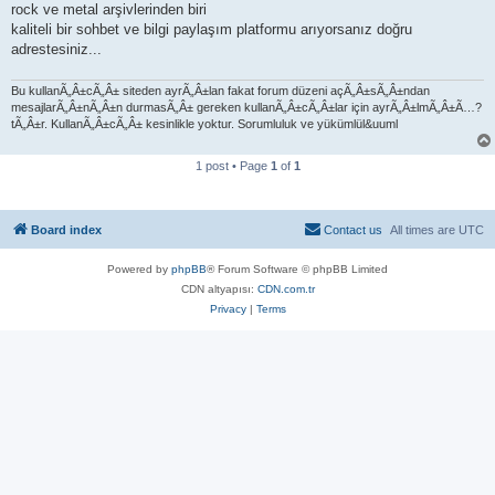
rock ve metal arşivlerinden biri
kaliteli bir sohbet ve bilgi paylaşım platformu arıyorsanız doğru
adrestesiniz...
Bu kullanÃ„Â±cÃ„Â± siteden ayrÃ„Â±lan fakat forum düzeni açÃ„Â±sÃ„Â±ndan
mesajlarÃ„Â±nÃ„Â±n durmasÃ„Â± gereken kullanÃ„Â±cÃ„Â±lar için ayrÃ„Â±lmÃ„Â±Ã…?
tÃ„Â±r. KullanÃ„Â±cÃ„Â± kesinlikle yoktur. Sorumluluk ve yükümlül&uuml
1 post • Page
1
of
1
Board index
Contact us
All times are
UTC
Powered by
phpBB
® Forum Software © phpBB Limited
CDN altyapısı:
CDN.com.tr
Privacy
|
Terms