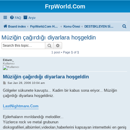
FrpWorld.Com
FAQ
Arşiv
S
Board index
FrpWorld.Com Hakkında
Konu Ötesi
DESTEKLEYEN SİTELER
e
Müziğin çağırdığı diyarlara hoşgeldin
a
Search
Advanced search
r
1 post • Page
1
of
1
c
Eldarin_
h
Kullanıcı
Müziğin çağırdığı diyarlara hoşgeldin
P
Sat Jan 28, 2006 10:04 am
o
s
Gölgeler sükunete kavuştu... Kadim bir kabus sona eriyor... Müziğin
t
çağırdığı diyarlara hoşgeldiniz.
LastNightmare.Com
Ejderhaların mırıldandığı melodiler...
Yüzlerce rock ve metal grubunun
diskografileri,albümleri,videoları,haberlerini kapsayan internetteki en geniş