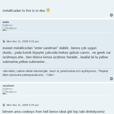
metallicadan to live is to dea
aelita
Kullanıcı
P
Mon Dec 11, 2006 5:22 pm
o
s
eveeet metallica'dan "enter sandman" olabilir...bence çok uygun
t
olurdu...yada komik bişeyler çalsında herkes gülsün canım...ne gerek var
üzülmeye,ehe...ben ölünce kimse üzülmez heralde...larallal lal la yellow
submarine,yellow submarine...
<div>ölüm, zaferin elinde tükendi gitti...hazır ol, şimdi kutsal sırrı açıklıyorum..."Hepiniz
ölüm uykusuna yatmayacaksınız..."</div>
vanaheim
Kullanıcı
P
Mon Dec 11, 2006 5:25 pm
o
s
bilmem ama cowboys from hell bence ideal gibi bişi tabi dinlediyseniz
t