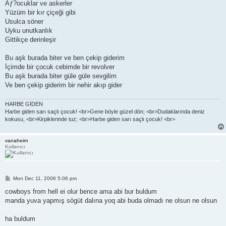
Ãƒ?ocuklar ve askerler
Yüzüm bir kır çiçeği gibi
Usulca söner
Uyku unutkanlık
Gittikçe derinleşir
Bu aşk burada biter ve ben çekip giderim
İçimde bir çocuk cebimde bir revolver
Bu aşk burada biter güle güle sevgilim
Ve ben çekip giderim bir nehir akıp gider
HARBE GİDEN
Harbe giden sarı saçlı çocuk! <br>Gene böyle güzel dön; <br>Dudaklarında deniz
kokusu, <br>Kirpiklerinde tuz; <br>Harbe giden sarı saçlı çocuk! <br>
vanaheim
Kullanıcı
P
Mon Dec 11, 2006 5:06 pm
o
s
cowboys from hell ei olur bence ama abi bur buldum
t
manda yuva yapmış sögüt dalına yoq abi buda olmadı ne olsun ne olsun
ha buldum