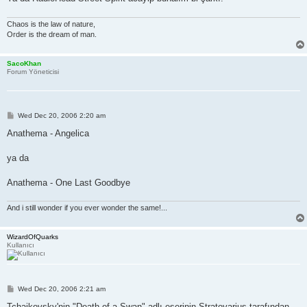
Chaos is the law of nature,
Order is the dream of man.
SacoKhan
Forum Yöneticisi
P
Wed Dec 20, 2006 2:20 am
o
s
Anathema - Angelica
t
ya da
Anathema - One Last Goodbye
And i still wonder if you ever wonder the same!...
WizardOfQuarks
Kullanıcı
P
Wed Dec 20, 2006 2:21 am
o
s
Tchaikovsky'nin "Death of a Swan" adlı eserinin Stratovarius tarafından