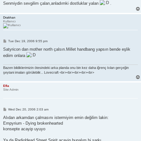
Senmiydin sevgilim çalan,anladımki dostluklar yalan
.
Drakhan
Kullanıcı
P
Tue Dec 19, 2006 9:55 pm
o
s
Satyricon dan mother north çalsın.Millet handbang yapsın bende eşlik
t
ediim onlara
Bazen bildiklerimizin ötesindeki arka planda onu bin kez daha iğrenç kılan gerçeğin
şeytani imaları görülebilir... Lovecraft <br><br><br><br><br>
Efla
Site Admin
P
Wed Dec 20, 2006 2:03 am
o
s
Alıdan arkamdan çalmasını istermiyim emin değilim lakin:
t
Empyrium - Dying brokenhearted
konsepte acayip uyuyo
Ya da RadioHead Street Spirit acayip bunalım bi şarkı.