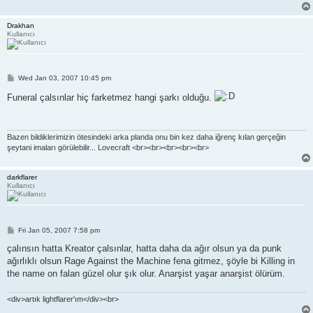
Drakhan
Kullanıcı
P
Wed Jan 03, 2007 10:45 pm
o
s
Funeral çalsınlar hiç farketmez hangi şarkı olduğu.
t
Bazen bildiklerimizin ötesindeki arka planda onu bin kez daha iğrenç kılan gerçeğin
şeytani imaları görülebilir... Lovecraft <br><br><br><br><br>
darkflarer
Kullanıcı
P
Fri Jan 05, 2007 7:58 pm
o
s
çalınsın hatta Kreator çalsınlar, hatta daha da ağır olsun ya da punk
t
ağırlıklı olsun Rage Against the Machine fena gitmez, şöyle bi Killing in
the name on falan güzel olur şık olur. Anarşist yaşar anarşist ölürüm.
<div>artık lightflarer'ım</div><br>