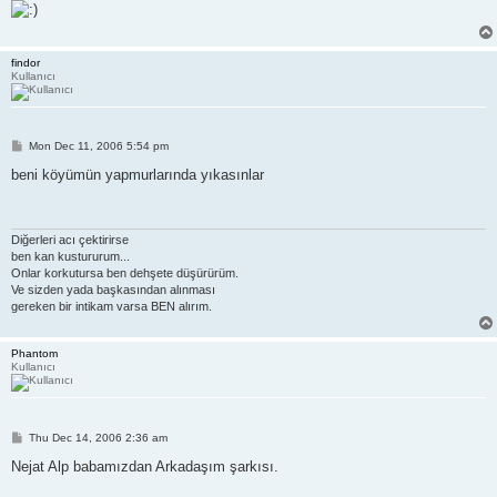
findor
Kullanıcı
P
Mon Dec 11, 2006 5:54 pm
o
s
beni köyümün yapmurlarında yıkasınlar
t
Diğerleri acı çektirirse
ben kan kustururum...
Onlar korkutursa ben dehşete düşürürüm.
Ve sizden yada başkasından alınması
gereken bir intikam varsa BEN alırım.
Phantom
Kullanıcı
P
Thu Dec 14, 2006 2:36 am
o
s
Nejat Alp babamızdan Arkadaşım şarkısı.
t