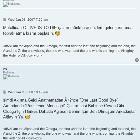
P
Wed Jan 03, 2007 7:26 am
o
s
Metallica-TO LIVE IS TO DIE çalsın münkünse sözlere gelen kısmında
t
toprak atma kısmı başlasın.
<div>I am the Alpha and the Omega, the first and the last, the beginning and the end, the
A and the Z, the one who is, the one who was, and the one who is coming, the Almighty,
the Ruler of All.</div><br>
Ao
Kullanıcı
P
Wed Jan 03, 2007 8:42 am
o
s
şimdi Aklıma Geldi Anathemadan Ãƒ?nce ''One Last Good Bye''
t
Ardındanda ''Parisienne Moonlight'' Çalsın İkisi Birbirine Cevap Gibi
Olduğu İçin Herkes Dahada Ağlasın Benim İçin Ben Ölmüşüm Arkadaşlar
Ağlayın Ya.
<div>I am the Alpha and the Omega, the first and the last, the beginning and the end, the
A and the Z, the one who is, the one who was, and the one who is coming, the Almighty,
the Ruler of All.</div><br>