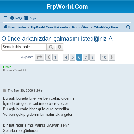
FrpWorld.Com
FAQ
Arşiv
S
Board index
FrpWorld.Com Hakkında
Konu Ötesi
Cilveli Keçi Hanı
e
Ölünce arkanızdan çalmasını istediğiniz Ã
a
Search
Advanced search
r
c
Page
6
of
10
1
4
5
6
7
8
10
Previous
Next
136 posts
…
…
h
Firble
Forum Yöneticisi
P
Thu Nov 30, 2006 3:26 pm
o
s
Bu aşk burada biter ve ben çekip giderim
t
İçimde bir çocuk cebimde bir revolver
Bu aşk burada biter güle güle sevgilim
Ve ben çekip giderim bir nehir akıp gider
Bir hatıradır şimdi yalnız uyuyan şehir
Solarken o günlerden