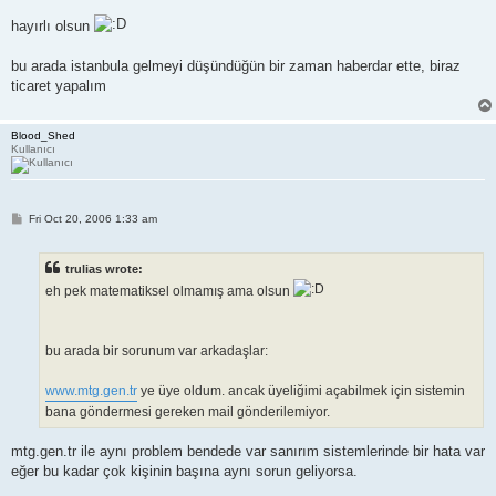
hayırlı olsun
bu arada istanbula gelmeyi düşündüğün bir zaman haberdar ette, biraz
ticaret yapalım
Blood_Shed
Kullanıcı
P
Fri Oct 20, 2006 1:33 am
o
s
t
trulias wrote:
eh pek matematiksel olmamış ama olsun
bu arada bir sorunum var arkadaşlar:
www.mtg.gen.tr
ye üye oldum. ancak üyeliğimi açabilmek için sistemin
bana göndermesi gereken mail gönderilemiyor.
mtg.gen.tr ile aynı problem bendede var sanırım sistemlerinde bir hata var
eğer bu kadar çok kişinin başına aynı sorun geliyorsa.