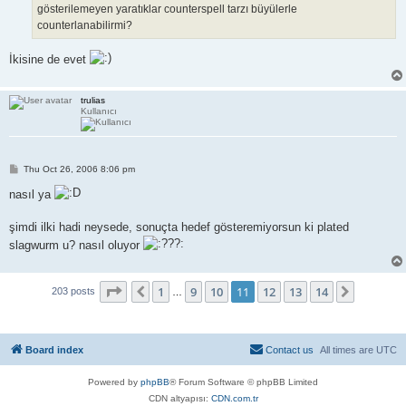
gösterilemeyen yaratıklar counterspell tarzı büyülerle
counterlanabilirmi?
İkisine de evet
trulias
Kullanıcı
P
Thu Oct 26, 2006 8:06 pm
o
s
nasıl ya
t
şimdi ilki hadi neysede, sonuçta hedef gösteremiyorsun ki plated
slagwurm u? nasıl oluyor
Page
11
of
14
1
9
10
11
12
13
14
Previous
Next
203 posts
…
Board index
Contact us
All times are
UTC
Powered by
phpBB
® Forum Software © phpBB Limited
CDN altyapısı:
CDN.com.tr