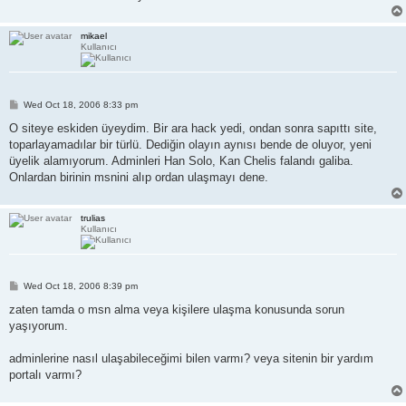
mikael
Kullanıcı
P
Wed Oct 18, 2006 8:33 pm
o
s
O siteye eskiden üyeydim. Bir ara hack yedi, ondan sonra sapıttı site,
t
toparlayamadılar bir türlü. Dediğin olayın aynısı bende de oluyor, yeni
üyelik alamıyorum. Adminleri Han Solo, Kan Chelis falandı galiba.
Onlardan birinin msnini alıp ordan ulaşmayı dene.
trulias
Kullanıcı
P
Wed Oct 18, 2006 8:39 pm
o
s
zaten tamda o msn alma veya kişilere ulaşma konusunda sorun
t
yaşıyorum.
adminlerine nasıl ulaşabileceğimi bilen varmı? veya sitenin bir yardım
portalı varmı?