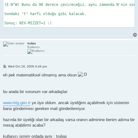
(E-N"W) Bunu da 90 derece çevireceğiz, aynı zamanda N'nin üzer
Sondaki "t" harfi olduğu gibi kalacak.

Sonuç: NIV-MIZZET=1 :)   
trulias
Kullanıcı
P
Wed Oct 18, 2006 4:44 pm
o
s
eh pek matematiksel olmamış ama olsun
t
bu arada bir sorunum var arkadaşlar:
www.mtg.gen.tr
ye üye oldum. ancak üyeliğimi açabilmek için sistemin
bana göndermesi gereken mail gönderilemiyor.
hazırda bir üyeliği olan bir arkadaş varsa oranın adminine benim adıma bir
mesaj atabilirmi acaba?
kullanıcı ismim ordada aynı : trulias