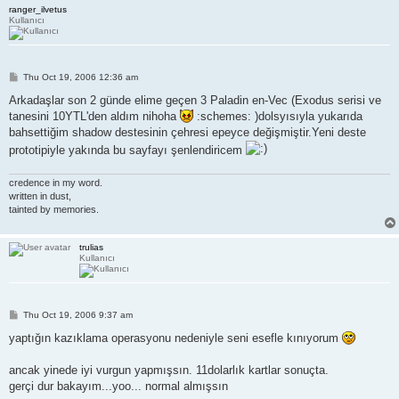
ranger_ilvetus
Kullanıcı
P
Thu Oct 19, 2006 12:36 am
o
s
Arkadaşlar son 2 günde elime geçen 3 Paladin en-Vec (Exodus serisi ve
t
tanesini 10YTL'den aldım nihoha
:schemes: )dolsyısıyla yukarıda
bahsettiğim shadow destesinin çehresi epeyce değişmiştir.Yeni deste
prototipiyle yakında bu sayfayı şenlendiricem
credence in my word.
written in dust,
tainted by memories.
trulias
Kullanıcı
P
Thu Oct 19, 2006 9:37 am
o
s
yaptığın kazıklama operasyonu nedeniyle seni esefle kınıyorum
t
ancak yinede iyi vurgun yapmışsın. 11dolarlık kartlar sonuçta.
gerçi dur bakayım...yoo... normal almışsın