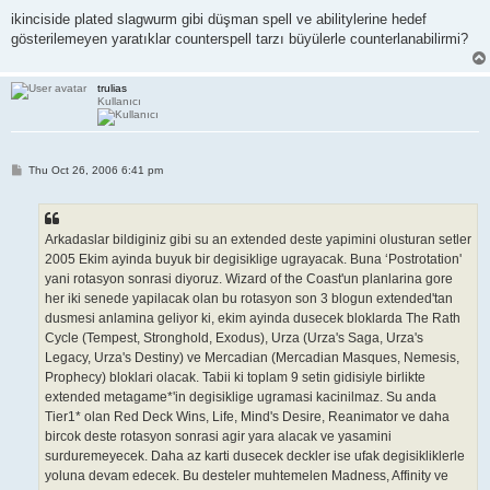
ikinciside plated slagwurm gibi düşman spell ve abilitylerine hedef
gösterilemeyen yaratıklar counterspell tarzı büyülerle counterlanabilirmi?
trulias
Kullanıcı
P
Thu Oct 26, 2006 6:41 pm
o
s
t
Arkadaslar bildiginiz gibi su an extended deste yapimini olusturan setler
2005 Ekim ayinda buyuk bir degisiklige ugrayacak. Buna ‘Postrotation'
yani rotasyon sonrasi diyoruz. Wizard of the Coast'un planlarina gore
her iki senede yapilacak olan bu rotasyon son 3 blogun extended'tan
dusmesi anlamina geliyor ki, ekim ayinda dusecek bloklarda The Rath
Cycle (Tempest, Stronghold, Exodus), Urza (Urza's Saga, Urza's
Legacy, Urza's Destiny) ve Mercadian (Mercadian Masques, Nemesis,
Prophecy) bloklari olacak. Tabii ki toplam 9 setin gidisiyle birlikte
extended metagame*'in degisiklige ugramasi kacinilmaz. Su anda
Tier1* olan Red Deck Wins, Life, Mind's Desire, Reanimator ve daha
bircok deste rotasyon sonrasi agir yara alacak ve yasamini
surduremeyecek. Daha az karti dusecek deckler ise ufak degisikliklerle
yoluna devam edecek. Bu desteler muhtemelen Madness, Affinity ve