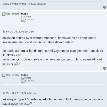
Magic the gathering!!! Allaaaa allaaaaa
trulias
Kullanıcı
P
Fri Oct 20, 2006 6:41 pm
o
s
anlaşılan herkes aynı dertten müzdarip. herneyse bizde kendi sınırlı
t
imkanlarımızla ticaret ve buluşmalara devam ederiz.
bu arada şu sıralar kendi kart listemi yayınlmayı planlıyordum , ancak bir
iki aksilik çıktı.
anlaşılan içimizde en profesyonel setsuna çalışıyor , bir o yayınladı kart
listesini
trulias
Kullanıcı
P
Wed Oct 25, 2006 4:52 pm
o
s
arkadaşlar type 1.5 lerde geçerli olan en son block hangisi ve ne zamana
t
kadar geçerli olacak?