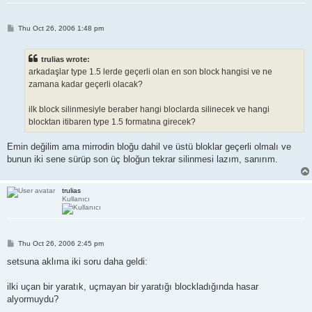
P
Thu Oct 26, 2006 1:48 pm
o
s
t
trulias wrote:
arkadaşlar type 1.5 lerde geçerli olan en son block hangisi ve ne
zamana kadar geçerli olacak?
ilk block silinmesiyle beraber hangi bloclarda silinecek ve hangi
blocktan itibaren type 1.5 formatına girecek?
Emin değilim ama mirrodin bloğu dahil ve üstü bloklar geçerli olmalı ve
bunun iki sene sürüp son üç bloğun tekrar silinmesi lazım, sanırım.
trulias
Kullanıcı
P
Thu Oct 26, 2006 2:45 pm
o
s
setsuna aklıma iki soru daha geldi:
t
ilki uçan bir yaratık, uçmayan bir yaratığı blockladığında hasar
alyormuydu?