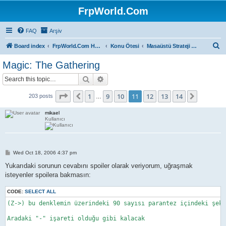
FrpWorld.Com
FAQ
Arşiv
S
Board index
FrpWorld.Com Hakkında
Konu Ötesi
Masaüstü Strateji ve Kart Oyunları
e
Magic: The Gathering
a
Search
Advanced search
r
c
Page
11
of
14
1
9
10
11
12
13
14
Previous
Next
203 posts
…
h
mikael
Kullanıcı
P
Wed Oct 18, 2006 4:37 pm
o
s
Yukarıdaki sorunun cevabını spoiler olarak veriyorum, uğraşmak
t
isteyenler spoilera bakmasın:
CODE:
SELECT ALL
(Z->) bu denklemin üzerindeki 90 sayısı parantez içindeki şeki
Aradaki "-" işareti olduğu gibi kalacak
