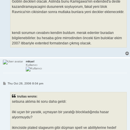
Goblin deckleri olacak. Aslinda bunu Kamigawa'nin extended'a deste
kazandiramayacagini dusunerek soyluyorum, fakat yeni blok
Ravnica'nin cikisindan sonra mutlaka bunlara yeni deckler eklenecektir.
kendi sorumun cevabını kendim buldum. merak edenler buradan
bilgilenebilirler. bu hesaba göre mirrodinden önceki tüm buloklar ekim
2007 itibariyle extented formatından çıkmış olacak.
mikael
Kullanıcı
P
Thu Oct 26, 2006 8:04 pm
o
s
t
trulias wrote:
setsuna aklıma iki soru daha geldi:
ilki uçan bir yaratık, uçmayan bir yaratığı blockladığında hasar
alyormuydu?
ikinciside plated slagwurm gibi düşman spell ve abilitylerine hedef