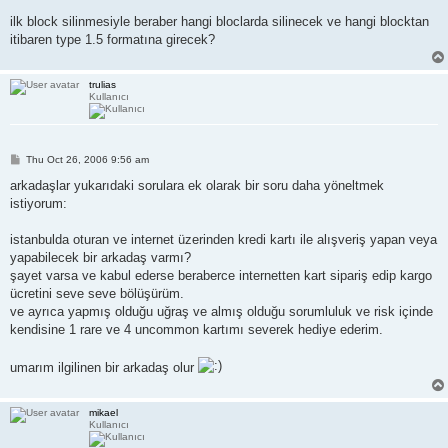
ilk block silinmesiyle beraber hangi bloclarda silinecek ve hangi blocktan
itibaren type 1.5 formatına girecek?
trulias
Kullanıcı
P
Thu Oct 26, 2006 9:56 am
o
s
arkadaşlar yukarıdaki sorulara ek olarak bir soru daha yöneltmek
t
istiyorum:
istanbulda oturan ve internet üzerinden kredi kartı ile alışveriş yapan veya
yapabilecek bir arkadaş varmı?
şayet varsa ve kabul ederse beraberce internetten kart sipariş edip kargo
ücretini seve seve bölüşürüm.
ve ayrıca yapmış olduğu uğraş ve almış olduğu sorumluluk ve risk içinde
kendisine 1 rare ve 4 uncommon kartımı severek hediye ederim.
umarım ilgilinen bir arkadaş olur
mikael
Kullanıcı