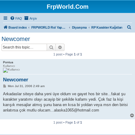
FrpWorld.Com
FAQ
Arşiv
S
Board index
FRPWORLD Rol Yapma Oyunları
Diyarışma
RP Karakter Kağıtları
e
Newcomer
a
Search
Advanced search
r
1 post • Page
1
of
1
c
Pontua
h
Kullanıcı
Newcomer
P
Mon Jul 31, 2006 2:49 am
o
s
Arkadaslar siteye daha yeni üye oldum ve gayet hos bir site...fakat şu
t
karakter yaratımı olayı acayip bir şekilde kafamı yedi. Çok faz la kişi
karışık mesajlar atmış şunu bana en kısa bi yoldan veya msn den birisi
anlatırsa çok mutlu olucam...alaska1065@hotmail.com
1 post • Page
1
of
1