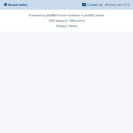
Board index
Contact us
All times are
UTC
Powered by
phpBB
® Forum Software © phpBB Limited
CDN altyapısı:
CDN.com.tr
Privacy
|
Terms