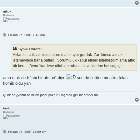
utkuy
Kullanıcı
P
Fri Jan 05, 2007 1:43 am
o
s
t
Sylvius wrote:
Atılan bir critical miss nelere mal oluyor gorduk. Zarı kimse atmak
istemeyince bana patladı. Sorumluluk kabul etmek istemezdim ama attık
bir kere... Dwarf kardese allahtan rahmet sevdiklerine bassaglıgı...
ama ufuk dedi "abi bir atıcan" diye
sen de üstüne bir attın felan
komik oldu yani
iyi bir seyyahın belirli bir planı yoktur, ulaşmak gibi bir amacı da.
tomb
Kullanıcı
P
Fri Jan 05, 2007 11:09 am
o
s