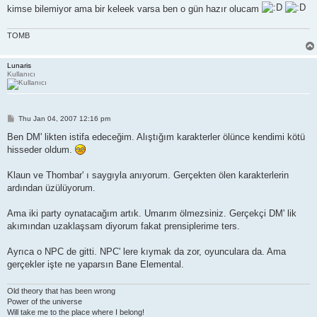
kimse bilemiyor ama bir keleek varsa ben o gün hazır olucam
TOMB
Lunaris
Kullanıcı
P
Thu Jan 04, 2007 12:16 pm
o
s
Ben DM' likten istifa edeceğim. Alıştığım karakterler ölünce kendimi kötü
t
hisseder oldum.
Klaun ve Thombar' ı saygıyla anıyorum. Gerçekten ölen karakterlerin
ardından üzülüyorum.
Ama iki party oynatacağım artık. Umarım ölmezsiniz. Gerçekçi DM' lik
akımından uzaklaşsam diyorum fakat prensiplerime ters.
Ayrıca o NPC de gitti. NPC' lere kıymak da zor, oyunculara da. Ama
gerçekler işte ne yaparsın Bane Elemental.
Old theory that has been wrong
Power of the universe
Will take me to the place where I belong!