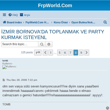
FrpWorld.Com
FAQ
Arşiv
S
Board index
FrpWorld.Com Hakkında
Konu Ötesi
Oyun Bulma Noktası
e
İZMİR BORNOVA'DA TOPLANMAK VE PARTY
a
KURMAK İSTEYENL
r
Search
Advanced search
c
Page
8
of
9
h
1
5
6
7
8
9
Previous
Next
125 posts
…
tomb
Kullanıcı
P
Thu Dec 28, 2006 7:22 pm
o
s
olm sen varya sütü seven kamyoncusun!!!!ne diyim sana yaaa!beni
t
imrendirmek haaaaaa!canımı çektirmek haaaa bende o elması
calmazsam o gemici hatundan!!!!!nıhaaaaaaaaaaaaaaaaaaaa! :ayyyy!:
TOMB