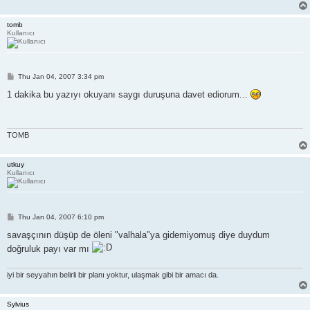
tomb
Kullanıcı
P
Thu Jan 04, 2007 3:34 pm
o
s
1 dakika bu yazıyı okuyanı saygı duruşuna davet ediorum...
t
TOMB
utkuy
Kullanıcı
P
Thu Jan 04, 2007 6:10 pm
o
s
savaşçının düşüp de öleni "valhala"ya gidemiyomuş diye duydum
t
doğruluk payı var mı
iyi bir seyyahın belirli bir planı yoktur, ulaşmak gibi bir amacı da.
Sylvius