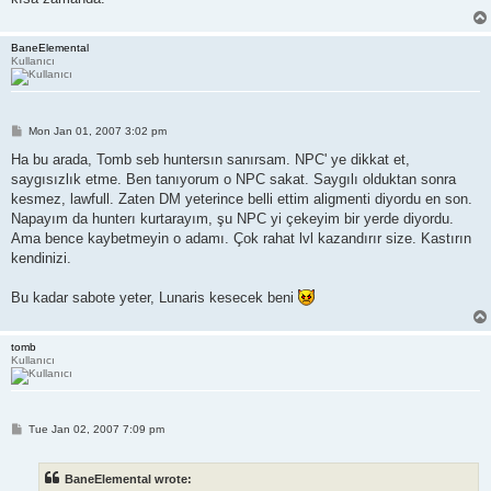
BaneElemental
Kullanıcı
P
Mon Jan 01, 2007 3:02 pm
o
s
Ha bu arada, Tomb seb huntersın sanırsam. NPC' ye dikkat et,
t
saygısızlık etme. Ben tanıyorum o NPC sakat. Saygılı olduktan sonra
kesmez, lawfull. Zaten DM yeterince belli ettim aligmenti diyordu en son.
Napayım da hunterı kurtarayım, şu NPC yi çekeyim bir yerde diyordu.
Ama bence kaybetmeyin o adamı. Çok rahat lvl kazandırır size. Kastırın
kendinizi.
Bu kadar sabote yeter, Lunaris kesecek beni
tomb
Kullanıcı
P
Tue Jan 02, 2007 7:09 pm
o
s
t
BaneElemental wrote: