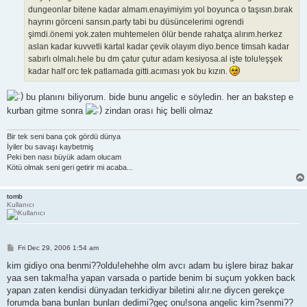
dungeonlar bitene kadar almam.enayimiyim yol boyunca o taşısın.bırak
hayrını görceni sansın.party tabi bu düsüncelerimi ogrendi
şimdi.önemi yok.zaten muhtemelen ölür bende rahatça alırım.herkez
aslan kadar kuvvetli kartal kadar çevik olayım diyo.bence timsah kadar
sabırlı olmalı.hele bu dm çatur çutur adam kesiyosa.al işte tolu!eşşek
kadar half orc tek patlamada gitti.acıması yok bu kızın.
bu planını biliyorum. bide bunu angelic e söyledin. her an bakstep e
kurban gitme sonra
zindan orası hiç belli olmaz
Bir tek seni bana çok gördü dünya
İyiler bu savaşı kaybetmiş
Peki ben nası büyük adam olucam
Kötü olmak seni geri getirir mi acaba...
tomb
Kullanıcı
P
Fri Dec 29, 2006 1:54 am
o
s
kim gidiyo ona benmi??oldu!ehehhe olm avcı adam bu işlere biraz bakar
t
yaa sen takma!ha yapan varsada o partide benim bi suçum yokken back
yapan zaten kendisi dünyadan terkidiyar biletini alır.ne diycen gerekçe
forumda bana bunları bunları dedimi?geç onu!sona angelic kim?senmi??