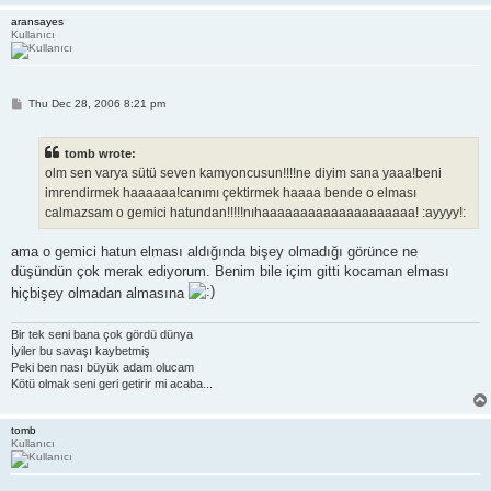
aransayes
Kullanıcı
P
Thu Dec 28, 2006 8:21 pm
o
s
t
tomb wrote:
olm sen varya sütü seven kamyoncusun!!!!ne diyim sana yaaa!beni
imrendirmek haaaaaa!canımı çektirmek haaaa bende o elması
calmazsam o gemici hatundan!!!!!nıhaaaaaaaaaaaaaaaaaaaa! :ayyyy!:
ama o gemici hatun elması aldığında bişey olmadığı görünce ne
düşündün çok merak ediyorum. Benim bile içim gitti kocaman elması
hiçbişey olmadan almasına
Bir tek seni bana çok gördü dünya
İyiler bu savaşı kaybetmiş
Peki ben nası büyük adam olucam
Kötü olmak seni geri getirir mi acaba...
tomb
Kullanıcı