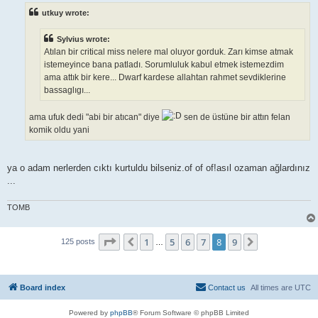
t
utkuy wrote:
Sylvius wrote:
Atılan bir critical miss nelere mal oluyor gorduk. Zarı kimse atmak
istemeyince bana patladı. Sorumluluk kabul etmek istemezdim
ama attık bir kere... Dwarf kardese allahtan rahmet sevdiklerine
bassaglıgı...
ama ufuk dedi "abi bir atıcan" diye
sen de üstüne bir attın felan
komik oldu yani
ya o adam nerlerden cıktı kurtuldu bilseniz.of of of!asıl ozaman ağlardınız
...
TOMB
Page
8
of
9
1
5
6
7
8
9
Previous
Next
125 posts
…
Board index
Contact us
All times are
UTC
Powered by
phpBB
® Forum Software © phpBB Limited