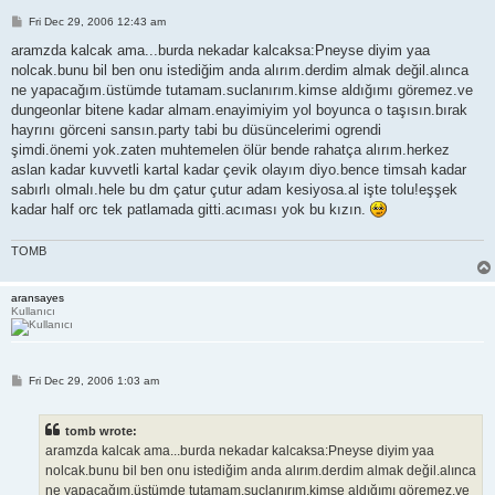
P
Fri Dec 29, 2006 12:43 am
o
s
aramzda kalcak ama...burda nekadar kalcaksa:Pneyse diyim yaa
t
nolcak.bunu bil ben onu istediğim anda alırım.derdim almak değil.alınca
ne yapacağım.üstümde tutamam.suclanırım.kimse aldığımı göremez.ve
dungeonlar bitene kadar almam.enayimiyim yol boyunca o taşısın.bırak
hayrını görceni sansın.party tabi bu düsüncelerimi ogrendi
şimdi.önemi yok.zaten muhtemelen ölür bende rahatça alırım.herkez
aslan kadar kuvvetli kartal kadar çevik olayım diyo.bence timsah kadar
sabırlı olmalı.hele bu dm çatur çutur adam kesiyosa.al işte tolu!eşşek
kadar half orc tek patlamada gitti.acıması yok bu kızın.
TOMB
aransayes
Kullanıcı
P
Fri Dec 29, 2006 1:03 am
o
s
t
tomb wrote:
aramzda kalcak ama...burda nekadar kalcaksa:Pneyse diyim yaa
nolcak.bunu bil ben onu istediğim anda alırım.derdim almak değil.alınca
ne yapacağım.üstümde tutamam.suclanırım.kimse aldığımı göremez.ve