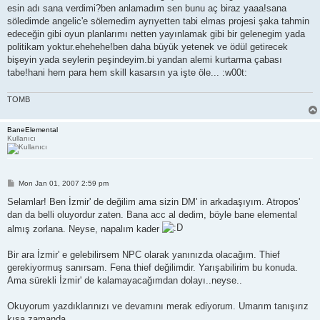
esin adı sana verdimi?ben anlamadım sen bunu aç biraz yaaa!sana
söledimde angelic'e sölemedim ayrıyetten tabi elmas projesi şaka tahmin
edeceğin gibi oyun planlarımı netten yayınlamak gibi bir gelenegim yada
politikam yoktur.ehehehe!ben daha büyük yetenek ve ödül getirecek
bişeyin yada seylerin peşindeyim.bi yandan alemi kurtarma çabası
tabe!hani hem para hem skill kasarsın ya işte öle... :w00t:
TOMB
BaneElemental
Kullanıcı
P
Mon Jan 01, 2007 2:59 pm
o
s
Selamlar! Ben İzmir' de değilim ama sizin DM' in arkadaşıyım. Atropos'
t
dan da belli oluyordur zaten. Bana acc al dedim, böyle bane elemental
almış zorlana. Neyse, napalım kader
Bir ara İzmir' e gelebilirsem NPC olarak yanınızda olacağım. Thief
gerekiyormuş sanırsam. Fena thief değilimdir. Yarışabilirim bu konuda.
Ama sürekli İzmir' de kalamayacağımdan dolayı..neyse..
Okuyorum yazdıklarınızı ve devamını merak ediyorum. Umarım tanışırız
kısa zamanda.