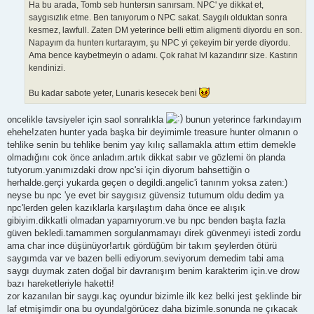
Ha bu arada, Tomb seb huntersın sanırsam. NPC' ye dikkat et,
saygısızlık etme. Ben tanıyorum o NPC sakat. Saygılı olduktan sonra
kesmez, lawfull. Zaten DM yeterince belli ettim aligmenti diyordu en son.
Napayım da hunterı kurtarayım, şu NPC yi çekeyim bir yerde diyordu.
Ama bence kaybetmeyin o adamı. Çok rahat lvl kazandırır size. Kastırın
kendinizi.
Bu kadar sabote yeter, Lunaris kesecek beni
oncelikle tavsiyeler için saol sonralıkla
bunun yeterince farkındayım
ehehe!zaten hunter yada başka bir deyimimle treasure hunter olmanın o
tehlike senin bu tehlike benim yay kılıç sallamakla attım ettim demekle
olmadığını cok önce anladım.artık dikkat sabır ve gözlemi ön planda
tutyorum.yanımızdaki drow npc'si için diyorum bahsettiğin o
herhalde.gerçi yukarda geçen o degildi.angelic'i tanırım yoksa zaten:)
neyse bu npc 'ye evet bir saygısız güvensiz tutumum oldu dedim ya
npc'lerden gelen kazıklarla karşılaştım daha önce ee alışık
gibiyim.dikkatli olmadan yapamıyorum.ve bu npc benden başta fazla
güven bekledi.tamammen sorgulanmamayı direk güvenmeyi istedi zordu
ama char ince düşünüyor!artık gördüğüm bir takım şeylerden ötürü
saygımda var ve bazen belli ediyorum.seviyorum demedim tabi ama
saygı duymak zaten doğal bir davranışım benim karakterim için.ve drow
bazı hareketleriyle haketti!
zor kazanılan bir saygı.kaç oyundur bizimle ilk kez belki jest şeklinde bir
laf etmişimdir ona bu oyunda!görücez daha bizimle.sonunda ne çıkacak