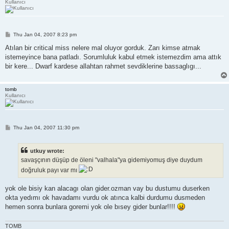
Kullanıcı
P
Thu Jan 04, 2007 8:23 pm
o
s
Atılan bir critical miss nelere mal oluyor gorduk. Zarı kimse atmak
t
istemeyince bana patladı. Sorumluluk kabul etmek istemezdim ama attık
bir kere... Dwarf kardese allahtan rahmet sevdiklerine bassaglıgı...
tomb
Kullanıcı
P
Thu Jan 04, 2007 11:30 pm
o
s
t
utkuy wrote:
savaşçının düşüp de öleni "valhala"ya gidemiyomuş diye duydum
doğruluk payı var mı
yok ole bisiy kan alacagı olan gider.ozman vay bu dustumu duserken
okta yedımı ok havadamı vurdu ok atınca kalbi durdumu dusmeden
hemen sonra bunlara goremi yok ole bısey gider bunlar!!!!
TOMB