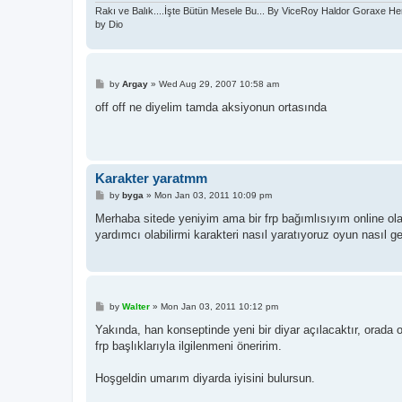
Rakı ve Balık....İşte Bütün Mesele Bu... By ViceRoy Haldor Goraxe He
by Dio
P
by
Argay
»
Wed Aug 29, 2007 10:58 am
o
s
off off ne diyelim tamda aksiyonun ortasında
t
Karakter yaratmm
P
by
byga
»
Mon Jan 03, 2011 10:09 pm
o
s
Merhaba sitede yeniyim ama bir frp bağımlısıyım online ol
t
yardımcı olabilirmi karakteri nasıl yaratıyoruz oyun nasıl ge
P
by
Walter
»
Mon Jan 03, 2011 10:12 pm
o
s
Yakında, han konseptinde yeni bir diyar açılacaktır, orada
t
frp başlıklarıyla ilgilenmeni öneririm.
Hoşgeldin umarım diyarda iyisini bulursun.