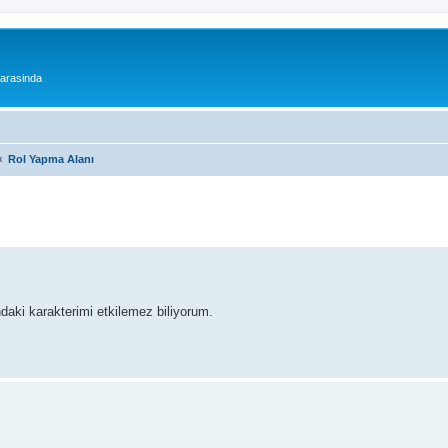
 arasinda
Rol Yapma Alanı
ki karakterimi etkilemez biliyorum.