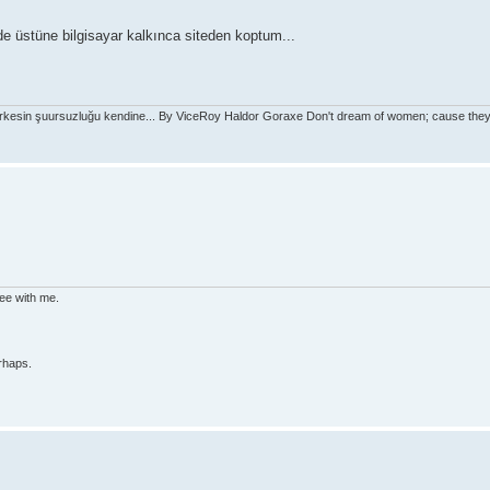
de üstüne bilgisayar kalkınca siteden koptum...
rkesin şuursuzluğu kendine... By ViceRoy Haldor Goraxe Don't dream of women; cause they'l
ree with me.
rhaps.