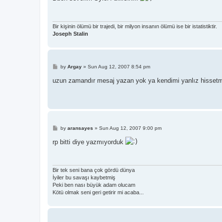
t
Bir kişinin ölümü bir trajedi, bir milyon insanın ölümü ise bir istatistiktir.
Joseph Stalin
P
by
Argay
»
Sun Aug 12, 2007 8:54 pm
o
s
uzun zamandır mesaj yazan yok ya kendimi yanlız hisse
t
P
by
aransayes
»
Sun Aug 12, 2007 9:00 pm
o
s
rp bitti diye yazmıyorduk
t
Bir tek seni bana çok gördü dünya
İyiler bu savaşı kaybetmiş
Peki ben nası büyük adam olucam
Kötü olmak seni geri getirir mi acaba...