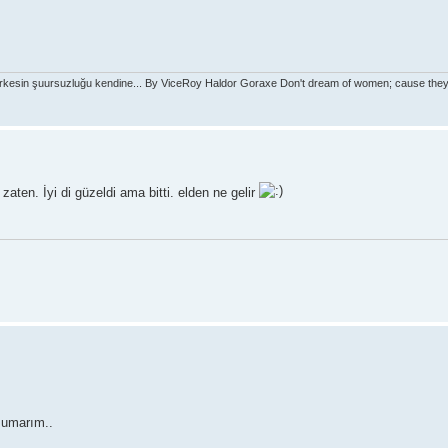
rkesin şuursuzluğu kendine... By ViceRoy Haldor Goraxe Don't dream of women; cause they'l
ten. İyi di güzeldi ama bitti. elden ne gelir
 umarım..