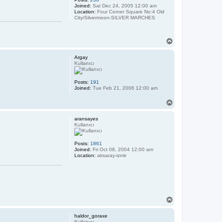
Joined:
Sat Dec 24, 2005 12:00 am
Location:
Four Corner Square No:4 Old
City/Silvermoon-SILVER MARCHES
T
o
p
Argay
Kullanıcı
Posts:
191
Joined:
Tue Feb 21, 2006 12:00 am
T
o
p
aransayes
Kullanıcı
Posts:
1861
Joined:
Fri Oct 08, 2004 12:00 am
Location:
aksaray-izmir
T
o
p
haldor_goraxe
Kullanıcı