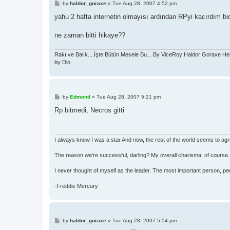
P
by
haldor_goraxe
»
Tue Aug 28, 2007 4:52 pm
o
s
yahu 2 hafta internetin olmayısı ardından RPyi kacırdım bi
t
ne zaman bitti hikaye??
Rakı ve Balık....İşte Bütün Mesele Bu... By ViceRoy Haldor Goraxe He
by Dio
P
by
Edmond
»
Tue Aug 28, 2007 5:21 pm
o
s
Rp bitmedi, Necros gitti
t
I always knew I was a star And now, the rest of the world seems to ag
The reason we're successful, darling? My overall charisma, of course.
I never thought of myself as the leader. The most important person, pe
-Freddie Mercury
P
by
haldor_goraxe
»
Tue Aug 28, 2007 5:54 pm
o