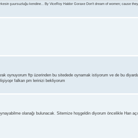
rkesin şuursuzluğu kendine... By ViceRoy Haldor Goraxe Don't dream of women; cause they'l
arak oynuyorum ftp üzerinden bu sitedede oynamak istiyorum ve de bu diyard
lişiyopr falkan pm lerinizi bekliyorum
 oynayabilme olanağı bulunacak. Sitemize hoşgeldin diyorum öncelikle Han açıl