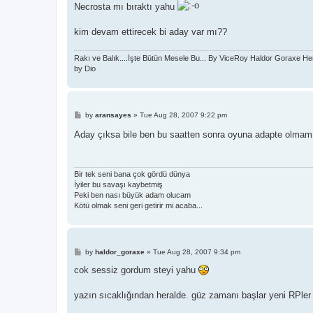
s
Necrosta mı bıraktı yahu
t
kim devam ettirecek bi aday var mı??
Rakı ve Balık....İşte Bütün Mesele Bu... By ViceRoy Haldor Goraxe He
by Dio
P
by
aransayes
»
Tue Aug 28, 2007 9:22 pm
o
s
Aday çıksa bile ben bu saatten sonra oyuna adapte olmam za
t
Bir tek seni bana çok gördü dünya
İyiler bu savaşı kaybetmiş
Peki ben nası büyük adam olucam
Kötü olmak seni geri getirir mi acaba...
P
by
haldor_goraxe
»
Tue Aug 28, 2007 9:34 pm
o
s
cok sessiz gordum steyi yahu
t
yazın sıcaklığından heralde. güz zamanı başlar yeni RPler