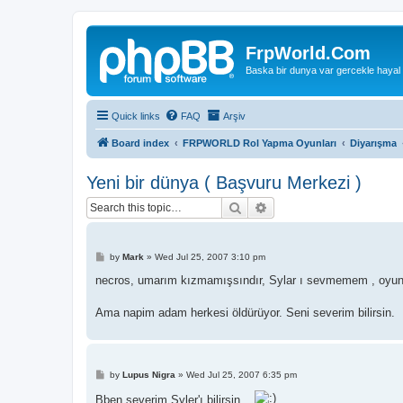
FrpWorld.Com
Baska bir dunya var gercekle hayal
Quick links
FAQ
Arşiv
Board index
FRPWORLD Rol Yapma Oyunları
Diyarışma
Yeni bir dünya ( Başvuru Merkezi )
Search
Advanced search
P
by
Mark
»
Wed Jul 25, 2007 3:10 pm
o
s
necros, umarım kızmamışsındır, Sylar ı sevmemem , oyunda
t
Ama napim adam herkesi öldürüyor. Seni severim bilirsin.
P
by
Lupus Nigra
»
Wed Jul 25, 2007 6:35 pm
o
s
Bben severim Syler'ı bilirsin...