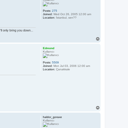
Posts:
275
Joined:
Wed Oct 26, 2005 12:00 am
Location:
İstanbul, sen??
l only bring you down...
T
o
p
Edmond
Kullanıcı
Posts:
5509
Joined:
Mon Jul 03, 2006 12:00 am
Location:
Çanakkale
T
o
p
haldor_goraxe
Kullanıcı