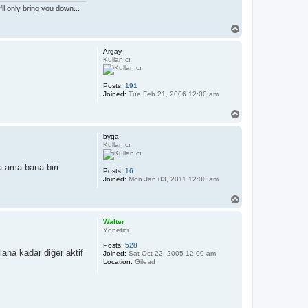
l only bring you down...
T
o
p
Argay
Kullanıcı
Posts:
191
Joined:
Tue Feb 21, 2006 12:00 am
T
o
p
byga
Kullanıcı
a ama bana biri
Posts:
16
Joined:
Mon Jan 03, 2011 12:00 am
T
o
p
Walter
Yönetici
Posts:
528
ana kadar diğer aktif
Joined:
Sat Oct 22, 2005 12:00 am
Location:
Gilead