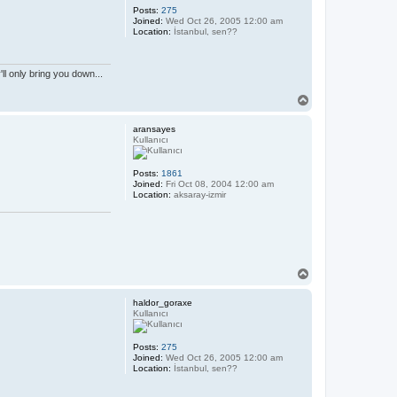
Posts:
275
Joined:
Wed Oct 26, 2005 12:00 am
Location:
İstanbul, sen??
l only bring you down...
T
o
p
aransayes
Kullanıcı
Posts:
1861
Joined:
Fri Oct 08, 2004 12:00 am
Location:
aksaray-izmir
T
o
p
haldor_goraxe
Kullanıcı
Posts:
275
Joined:
Wed Oct 26, 2005 12:00 am
Location:
İstanbul, sen??