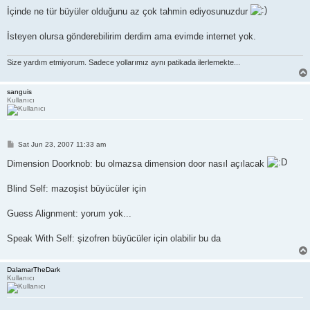
İçinde ne tür büyüler olduğunu az çok tahmin ediyosunuzdur
İsteyen olursa gönderebilirim derdim ama evimde internet yok.
Size yardım etmiyorum. Sadece yollarımız aynı patikada ilerlemekte...
sanguis
Kullanıcı
P
Sat Jun 23, 2007 11:33 am
o
s
Dimension Doorknob: bu olmazsa dimension door nasıl açılacak
t
Blind Self: mazoşist büyücüler için
Guess Alignment: yorum yok...
Speak With Self: şizofren büyücüler için olabilir bu da
DalamarTheDark
Kullanıcı