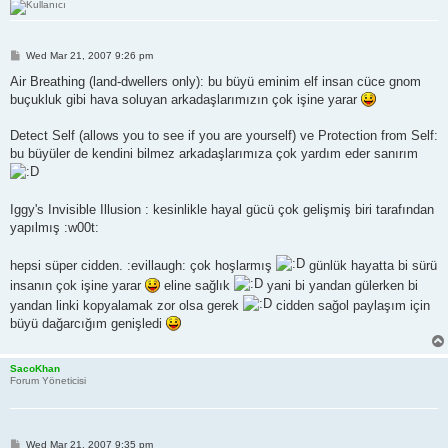
P
Wed Mar 21, 2007 9:26 pm
o
s
Air Breathing (land-dwellers only): bu büyü eminim elf insan cüce gnom
t
buçukluk gibi hava soluyan arkadaşlarımızın çok işine yarar
Detect Self (allows you to see if you are yourself) ve Protection from Self:
bu büyüler de kendini bilmez arkadaşlarımıza çok yardım eder sanırım
Iggy's Invisible Illusion : kesinlikle hayal gücü çok gelişmiş biri tarafından
yapılmış :w00t:
hepsi süper cidden. :evillaugh: çok hoşlarmış
günlük hayatta bi sürü
insanın çok işine yarar
eline sağlık
yani bi yandan gülerken bi
yandan linki kopyalamak zor olsa gerek
cidden sağol paylaşım için
büyü dağarcığım genişledi
SacoKhan
Forum Yöneticisi
P
Wed Mar 21, 2007 9:35 pm