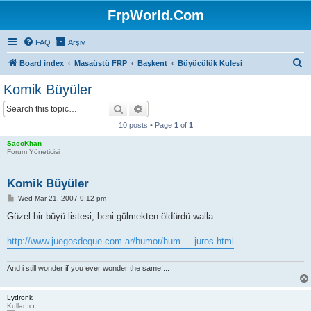
FrpWorld.Com
FAQ
Arşiv
S
Board index
Masaüstü FRP
Başkent
Büyücülük Kulesi
e
Komik Büyüler
a
Search
Advanced search
r
10 posts • Page
1
of
1
c
SacoKhan
h
Forum Yöneticisi
Komik Büyüler
P
Wed Mar 21, 2007 9:12 pm
o
s
Güzel bir büyü listesi, beni gülmekten öldürdü walla...
t
http://www.juegosdeque.com.ar/humor/hum ... juros.html
And i still wonder if you ever wonder the same!...
Lydronk
Kullanıcı