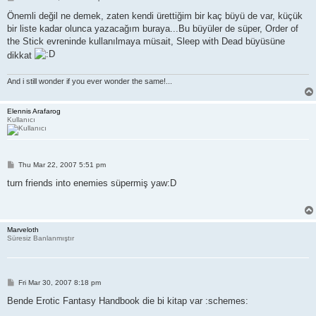
o
s
Önemli değil ne demek, zaten kendi ürettiğim bir kaç büyü de var, küçük
t
bir liste kadar olunca yazacağım buraya...Bu büyüler de süper, Order of
the Stick evreninde kullanılmaya müsait, Sleep with Dead büyüsüne
dikkat
And i still wonder if you ever wonder the same!...
Elennis Arafarog
Kullanıcı
P
Thu Mar 22, 2007 5:51 pm
o
s
turn friends into enemies süpermiş yaw:D
t
Marveloth
Süresiz Banlanmıştır
P
Fri Mar 30, 2007 8:18 pm
o
s
Bende Erotic Fantasy Handbook die bi kitap var :schemes:
t