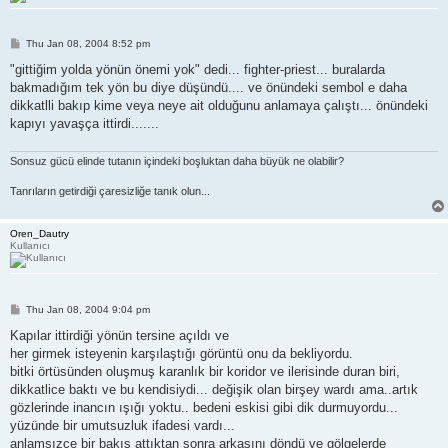
P
Thu Jan 08, 2004 8:52 pm
o
s
"gittiğim yolda yönün önemi yok" dedi... fighter-priest... buralarda
t
bakmadığım tek yön bu diye düşündü.... ve önündeki sembol e daha
dikkatlli bakıp kime veya neye ait olduğunu anlamaya çalıştı... önündeki
kapıyı yavaşça ittirdi.......
Sonsuz gücü elinde tutanın içindeki boşluktan daha büyük ne olabilir?
Tanrıların getirdiği çaresizliğe tanık olun...
Oren_Dautry
Kullanıcı
P
Thu Jan 08, 2004 9:04 pm
o
s
Kapılar ittirdiği yönün tersine açıldı ve
t
her girmek isteyenin karşılaştığı görüntü onu da bekliyordu.
bitki örtüsünden oluşmuş karanlık bir koridor ve ilerisinde duran biri,
dikkatlice baktı ve bu kendisiydi... değişik olan birşey wardı ama..artık
gözlerinde inancın ışığı yoktu.. bedeni eskisi gibi dik durmuyordu...
yüzünde bir umutsuzluk ifadesi vardı...
anlamsızce bir bakış attıktan sonra arkasını döndü ve gölgelerde