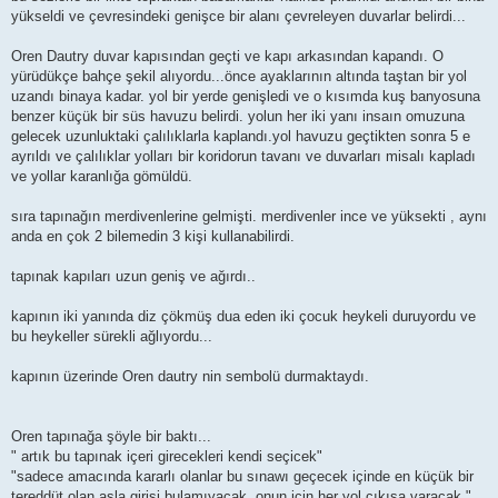
yükseldi ve çevresindeki genişce bir alanı çevreleyen duvarlar belirdi...
Oren Dautry duvar kapısından geçti ve kapı arkasından kapandı. O
yürüdükçe bahçe şekil alıyordu...önce ayaklarının altında taştan bir yol
uzandı binaya kadar. yol bir yerde genişledi ve o kısımda kuş banyosuna
benzer küçük bir süs havuzu belirdi. yolun her iki yanı insaın omuzuna
gelecek uzunluktaki çalılıklarla kaplandı.yol havuzu geçtikten sonra 5 e
ayrıldı ve çalılıklar yolları bir koridorun tavanı ve duvarları misalı kapladı
ve yollar karanlığa gömüldü.
sıra tapınağın merdivenlerine gelmişti. merdivenler ince ve yüksekti , aynı
anda en çok 2 bilemedin 3 kişi kullanabilirdi.
tapınak kapıları uzun geniş ve ağırdı..
kapının iki yanında diz çökmüş dua eden iki çocuk heykeli duruyordu ve
bu heykeller sürekli ağlıyordu...
kapının üzerinde Oren dautry nin sembolü durmaktaydı.
Oren tapınağa şöyle bir baktı...
" artık bu tapınak içeri girecekleri kendi seçicek"
"sadece amacında kararlı olanlar bu sınawı geçecek içinde en küçük bir
tereddüt olan asla girişi bulamıyacak, onun için her yol çıkışa varacak."