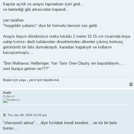
s
Kapılar açıldı ve anayis tapınaktan içeri girdi...
t
ve beklediği gibi arkasından kapandı..
yan taraftan
"hoşgeldin yabancı" diye bir homurtu benzeri ses geldi
Anayis başını döndürünce nutku tutuldu 2 metre 10 15 cm civarında boya
sahip kırmızı derili kafabından dirseklerinden dikenler çıkmış korkunç
görünümlü bir iblis durmaktaydı. kanatları kapalıydı ve kollarını
kavuşturmuştu....
"Ben Malhavoc Hellbringer, Yarı Tanrı Oren Dautry nin başrahibiyim,.....
seni buraya getiren ne???"
Bugün için yaşa , yarın için hayatta kal..
Azalin
Kullanıcı
P
Thu Jan 08, 2004 10:32 pm
o
s
"shevarash adına".... diye fısıldadı kendi kendine... ne tür bir bela
t
burası....