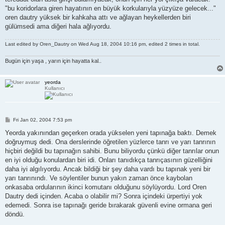
"bu koridorlara giren hayatının en büyük korkularıyla yüzyüze gelecek..."
oren dautry yüksek bir kahkaha attı ve ağlayan heykellerden biri
gülümsedi ama diğeri hala ağlıyordu.
Last edited by
Oren_Dautry
on Wed Aug 18, 2004 10:16 pm, edited 2 times in total.
Bugün için yaşa , yarın için hayatta kal..
yeorda
Kullanıcı
P
Fri Jan 02, 2004 7:53 pm
o
s
Yeorda yakınından geçerken orada yükselen yeni tapınağa baktı. Demek
t
doğruymuş dedi. Ona derslerinde öğretilen yüzlerce tanrı ve yarı tanrının
hiçbiri değildi bu tapınağın sahibi. Bunu biliyordu çünkü diğer tanrılar onun
en iyi olduğu konulardan biri idi. Onları tanıdıkça tanrıçasının güzelliğini
daha iyi algılıyordu. Ancak bildiği bir şey daha vardı bu tapınak yeni bir
yarı tanrınındı. Ve söylentiler bunun yakın zaman önce kaybolan
onkasaba ordularının ikinci komutanı olduğunu söylüyordu. Lord Oren
Dautry dedi içinden. Acaba o olabilir mi? Sonra içindeki ürpertiyi yok
edemedi. Sonra ise tapınağı geride bırakarak güvenli evine ormana geri
döndü.