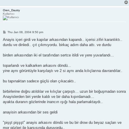
Oren_Dautry
Kullanıcı
P
Thu Jan 08, 2004 9:50 pm
o
s
Anayis içeri girdi ve kapılar arkasından kapandı.. içerisi zifiri karanlıktı..
t
durdu ve dinledi.. çıt çıkmıyordu. birkaç adım daha attı. ve durdu
birden arkasından iki el tarafından sertce itildi ve yere yuvarlandı...
toparlandı ve kalkarken arkasını döndü...
yine aynı görüntüyle karşılaştı ve 2 si aynı anda kılıçlarına davrandılar..
bu tapınaktan sadece güçlü olan çıkacaktı..
birbirlerine doğru atıldılar ve kılıçlar çarpıştı... uzun bir boğuşmadan sonra
Anayislerden biri yerde kaldı ve bir daha kıpırdamadı...
ayakta duranın gözlerinde inancın ışığı hala parlamaktaydı..
anayisin arkasından bir ses geldi
"pişşt pişşşt" anayis arkasını döndü ve bu bir drow du beyaz saçları ve
mor gözleri ile karşısında duruyordu..