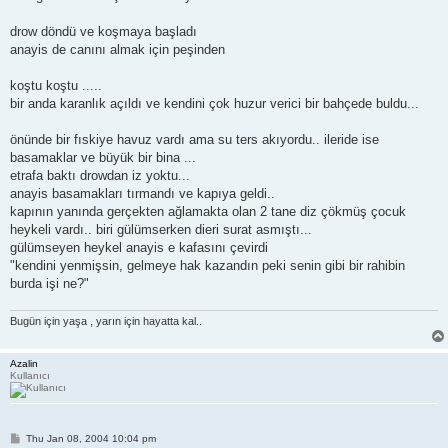
drow döndü ve koşmaya başladı
anayis de canını almak için peşinden
koştu koştu .....
bir anda karanlık açıldı ve kendini çok huzur verici bir bahçede buldu...
önünde bir fıskiye havuz vardı ama su ters akıyordu.. ileride ise
basamaklar ve büyük bir bina ...
etrafa baktı drowdan iz yoktu...
anayis basamakları tırmandı ve kapıya geldi..
kapının yanında gerçekten ağlamakta olan 2 tane diz çökmüş çocuk
heykeli vardı.. biri gülümserken dieri surat asmıştı...
gülümseyen heykel anayis e kafasını çevirdi
"kendini yenmişsin, gelmeye hak kazandın peki senin gibi bir rahibin
burda işi ne?"
Bugün için yaşa , yarın için hayatta kal..
Azalin
Kullanıcı
P
Thu Jan 08, 2004 10:04 pm