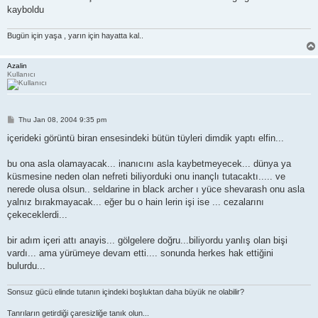
kayboldu
Bugün için yaşa , yarın için hayatta kal..
Azalin
Kullanıcı
P
Thu Jan 08, 2004 9:35 pm
o
s
içerideki görüntü biran ensesindeki bütün tüyleri dimdik yaptı elfin...
t
bu ona asla olamayacak... inanıcını asla kaybetmeyecek... dünya ya
küsmesine neden olan nefreti biliyorduki onu inançlı tutacaktı..... ve
nerede olusa olsun.. seldarine in black archer ı yüce shevarash onu asla
yalnız bırakmayacak... eğer bu o hain lerin işi ise ... cezalarını
çekeceklerdi...
bir adım içeri attı anayis... gölgelere doğru...biliyordu yanlış olan bişi
vardı... ama yürümeye devam etti.... sonunda herkes hak ettiğini
bulurdu...
Sonsuz gücü elinde tutanın içindeki boşluktan daha büyük ne olabilir?
Tanrıların getirdiği çaresizliğe tanık olun...