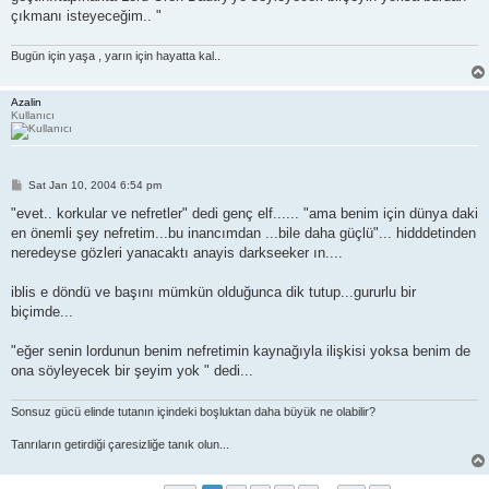
çıkmanı isteyeceğim.. "
Bugün için yaşa , yarın için hayatta kal..
Azalin
Kullanıcı
P
Sat Jan 10, 2004 6:54 pm
o
s
"evet.. korkular ve nefretler" dedi genç elf...... "ama benim için dünya daki
t
en önemli şey nefretim...bu inancımdan ...bile daha güçlü"... hidddetinden
neredeyse gözleri yanacaktı anayis darkseeker ın....
iblis e döndü ve başını mümkün olduğunca dik tutup...gururlu bir
biçimde...
"eğer senin lordunun benim nefretimin kaynağıyla ilişkisi yoksa benim de
ona söyleyecek bir şeyim yok " dedi...
Sonsuz gücü elinde tutanın içindeki boşluktan daha büyük ne olabilir?
Tanrıların getirdiği çaresizliğe tanık olun...