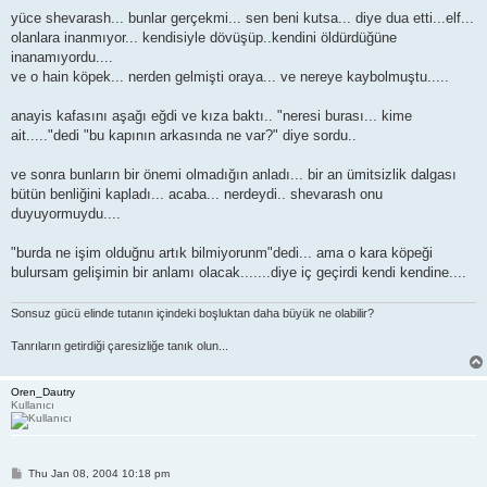
o
s
yüce shevarash... bunlar gerçekmi... sen beni kutsa... diye dua etti...elf...
t
olanlara inanmıyor... kendisiyle dövüşüp..kendini öldürdüğüne
inanamıyordu....
ve o hain köpek... nerden gelmişti oraya... ve nereye kaybolmuştu.....
anayis kafasını aşağı eğdi ve kıza baktı.. "neresi burası... kime
ait....."dedi "bu kapının arkasında ne var?" diye sordu..
ve sonra bunların bir önemi olmadığın anladı... bir an ümitsizlik dalgası
bütün benliğini kapladı... acaba... nerdeydi.. shevarash onu
duyuyormuydu....
"burda ne işim olduğnu artık bilmiyorunm"dedi... ama o kara köpeği
bulursam gelişimin bir anlamı olacak.......diye iç geçirdi kendi kendine....
Sonsuz gücü elinde tutanın içindeki boşluktan daha büyük ne olabilir?
Tanrıların getirdiği çaresizliğe tanık olun...
Oren_Dautry
Kullanıcı
P
Thu Jan 08, 2004 10:18 pm
o