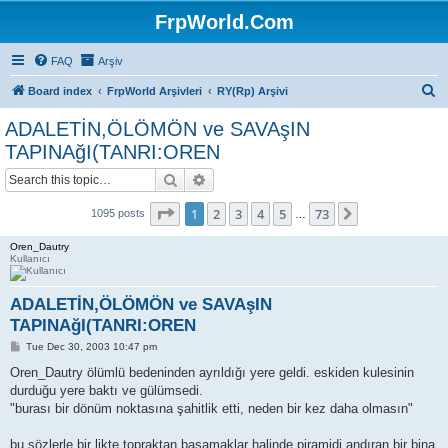
FrpWorld.Com
FAQ
Arşiv
S
Board index
FrpWorld Arşivleri
RY(Rp) Arşivi
e
ADALETİN,ÖLÖMÖN ve SAVAşIN
a
TAPINAğI(TANRI:OREN
r
Search
Advanced search
c
Page
1
of
73
h
1
2
3
4
5
73
Next
1095 posts
…
Oren_Dautry
Kullanıcı
ADALETİN,ÖLÖMÖN ve SAVAşIN
TAPINAğI(TANRI:OREN
P
Tue Dec 30, 2003 10:47 pm
o
s
Oren_Dautry ölümlü bedeninden ayrıldığı yere geldi. eskiden kulesinin
t
durduğu yere baktı ve gülümsedi.
"burası bir dönüm noktasına şahitlik etti, neden bir kez daha olmasın"
bu sözlerle bir likte topraktan basamaklar halinde piramidi andıran bir bina