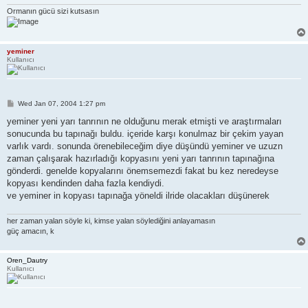
Ormanın gücü sizi kutsasın
yeminer
Kullanıcı
P
Wed Jan 07, 2004 1:27 pm
o
s
yeminer yeni yarı tanrının ne olduğunu merak etmişti ve araştırmaları
t
sonucunda bu tapınağı buldu. içeride karşı konulmaz bir çekim yayan
varlık vardı. sonunda örenebileceğim diye düşündü yeminer ve uzuzn
zaman çalışarak hazırladığı kopyasını yeni yarı tanrının tapınağına
gönderdi. genelde kopyalarını önemsemezdi fakat bu kez neredeyse
kopyası kendinden daha fazla kendiydi.
ve yeminer in kopyası tapınağa yöneldi ilride olacakları düşünerek
her zaman yalan söyle ki, kimse yalan söylediğini anlayamasın
güç amacın, k
Oren_Dautry
Kullanıcı