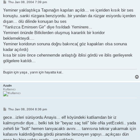
P
Thu Jan 08, 2004 7:39 pm
o
s
Yeminer yaklaştıkça Tapınağın kapıları açıldı... ve içeriden kısık bir ses
t
konuştu..sanki rüzgara benziyordu..bir yandan da rüzgar esiyordu içerden
dışarı... ölü dilinde konuşan bu ses
"Yanlızca Eminsen Gir" diye fısıldadı Yeminere...
Yemineri önünde Bitkilerden oluşmuş karanlık bir koridor
beklemekteydi....
Yeminer koridorun sonuna doğru bakınca( göz kapakları olsa sonuna
kadar açılırdı)
kısa bir süre önce cehennemde anlaştığı iblisi gördü ve iblis gerileyerek
gölgelere katıldı...
Bugün için yaşa , yarın için hayatta kal..
Azalin
Kullanıcı
P
Thu Jan 08, 2004 8:36 pm
o
s
gece...izleri sürüyordu Anayis... elf köyündeki katliamdan bir iz
t
kalmışmıdır diye... belki tek bir "beyaz saç teli" bile oNa yetEcekti.. yada
zehirli bir "bolt" hemen tanıyacaktı avını.... tanrısına tekrar yakarmak için
kafasını kaldırdığında gördü piramide benzeyen yapıyı...açıkçası dün
gece bu bina yoktu orada... ve yaklaştı...