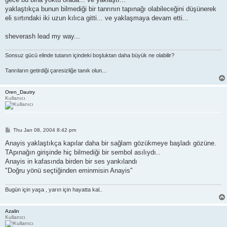
yaklaştıkça bunun bilmediği bir tanrının tapınağı olabileceğini düşünerek
eli sırtındaki iki uzun kılıca gitti... ve yaklaşmaya devam etti...
sheverash lead my way...
Sonsuz gücü elinde tutanın içindeki boşluktan daha büyük ne olabilir?
Tanrıların getirdiği çaresizliğe tanık olun...
Oren_Dautry
Kullanıcı
P
Thu Jan 08, 2004 8:42 pm
o
s
Anayis yaklaştıkça kapılar daha bir sağlam gözükmeye başladı gözüne.
t
TApınağın girişinde hiç bilmediği bir sembol asılıydı..
Anayis in kafasında birden bir ses yankılandı
"Doğru yönü seçtiğinden eminmisin Anayis"
Bugün için yaşa , yarın için hayatta kal..
Azalin
Kullanıcı