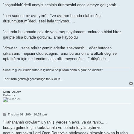
"hoşbulduk"dedi anayis sesinin titremesini engellemeye çalışarak...
"ben sadece bir avcıyım".. "ve avımın burada olabiceğini
düşünmüştüm"dedi..sesi hala titriyordu....
"aslında bu konuda pek de yanılmış sayılamam. onlardan birini biraz
garipte olsa burada gördüm.. ama kayboldu"
"drowlar... sana tekrar yemin ederim shevarash... eğer buradan
çıkarsam.. hepsini öldüreceğim.. ama burası onlarla alkalı değilse
aptallığım için se kendimi asla affetmeyeceğim..." düşündü...
Sonsuz gücü elinde tutanın içindeki boşluktan daha büyük ne olabilir?
Tanrıların getirdiği çaresizliğe tanık olun...
Oren_Dautry
Kullanıcı
P
Thu Jan 08, 2004 10:38 pm
o
s
"Hahahahah drowlarmı, yanlış yerdesin avcı, ya da rahip,....
t
buraya gelmek için korkularınla ve nefretinle yüzleştin ve
geçtin..tapınakta Lord Oren-Dautry'ye söyleyecek birşeyin yoksa burdan