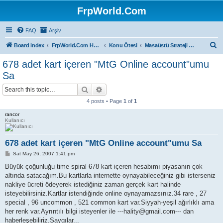
FrpWorld.Com
FAQ
Arşiv
S
Board index
FrpWorld.Com Hakkında
Konu Ötesi
Masaüstü Strateji ve Kart Oyunları
e
678 adet kart içeren "MtG Online account"umu
a
Sa
r
Search
Advanced search
c
4 posts • Page
1
of
1
h
rancor
Kullanıcı
678 adet kart içeren "MtG Online account"umu Sa
P
Sat May 26, 2007 1:41 pm
o
s
Büyük çoğunluğu time spiral 678 kart içeren hesabımı piyasanın çok
t
altında satacağım.Bu kartlarla internette oynayabileceğiniz gibi isterseniz
nakliye ücreti ödeyerek istediğiniz zaman gerçek kart halinde
isteyebilirsiniz.Kartlar istendiğinde online oynayamazsınız.34 rare , 27
special , 96 uncommon , 521 common kart var.Siyyah-yeşil ağırlıklı ama
her renk var.Ayrıntılı bilgi isteyenler ile ---hality@gmail.com--- dan
haberleşebiliriz.Saygılar...