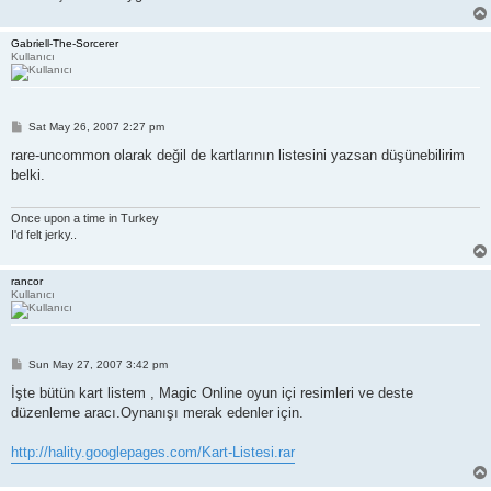
Gabriell-The-Sorcerer
Kullanıcı
P
Sat May 26, 2007 2:27 pm
o
s
rare-uncommon olarak değil de kartlarının listesini yazsan düşünebilirim
t
belki.
Once upon a time in Turkey
I'd felt jerky..
rancor
Kullanıcı
P
Sun May 27, 2007 3:42 pm
o
s
İşte bütün kart listem , Magic Online oyun içi resimleri ve deste
t
düzenleme aracı.Oynanışı merak edenler için.
http://hality.googlepages.com/Kart-Listesi.rar