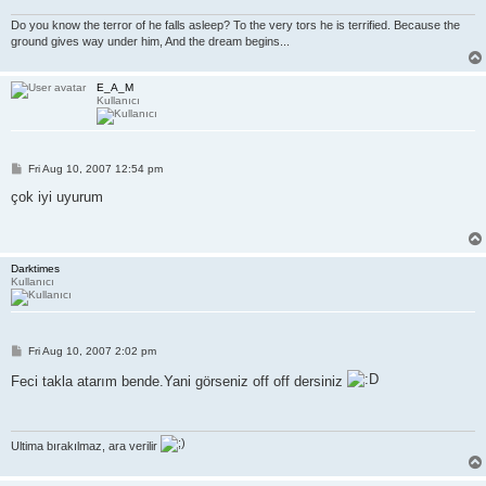
Do you know the terror of he falls asleep? To the very tors he is terrified. Because the
ground gives way under him, And the dream begins...
E_A_M
Kullanıcı
P
Fri Aug 10, 2007 12:54 pm
o
s
çok iyi uyurum
t
Darktimes
Kullanıcı
P
Fri Aug 10, 2007 2:02 pm
o
s
Feci takla atarım bende.Yani görseniz off off dersiniz
t
Ultima bırakılmaz, ara verilir