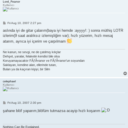
Lord_Feanor
Kullanıcı
P
Fri Aug 10, 2007 2:27 pm
o
s
aslında iyi de gitar çalarım(baya iyi hemde :ayyyy!: ) sonra müthiş LOTR
t
izlerim(9 saat aralıksız izlemişliğim var); hızlı yüzerim, hızlı mesaj
atarım, ayrıca iyi içerim ve çarpılmam
Ne kanun, ne sevgi, ne de çatılmış kılıçlar
Dehşet, yaralar, felaketin kendisi bile olsa
Koruyamayacaktır FÃƒÂ«anor ve FÃƒÂ«anor'un soyundan
Saklayan, kendine alan, ellerinde tutan,
Bulan ya da kaçıran kişiyi, bir Silm
celephael
Kullanıcı
P
Fri Aug 10, 2007 2:30 pm
o
s
şahane blöf yaparım,blöfüm tutmazsa acayip hızlı koşarım
t
Nothing Can Be Explained.