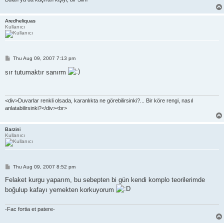
Aredheliquas
Kullanıcı
P
Thu Aug 09, 2007 7:13 pm
o
s
sır tutumaktır sanırm
t
<div>Duvarlar renkli olsada, karanlıkta ne görebilirsinki?... Bir köre rengi, nasıl
anlatabilirsinki?</div><br>
Barzini
Kullanıcı
P
Thu Aug 09, 2007 8:52 pm
o
s
Felaket kurgu yaparım, bu sebepten bi gün kendi komplo teorilerimde
t
boğulup kafayı yemekten korkuyorum
-Fac fortia et patere-