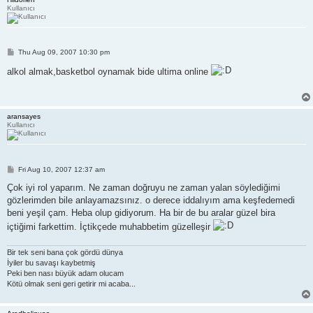
Kullanıcı
P
Thu Aug 09, 2007 10:30 pm
o
s
alkol almak,basketbol oynamak bide ultima online
t
aransayes
Kullanıcı
P
Fri Aug 10, 2007 12:37 am
o
s
Çok iyi rol yaparım. Ne zaman doğruyu ne zaman yalan söylediğimi
t
gözlerimden bile anlayamazsınız. o derece iddalıyım ama keşfedemedi
beni yeşil çam. Heba olup gidiyorum. Ha bir de bu aralar güzel bira
içtiğimi farkettim. İçtikçede muhabbetim güzelleşir
Bir tek seni bana çok gördü dünya
İyiler bu savaşı kaybetmiş
Peki ben nası büyük adam olucam
Kötü olmak seni geri getirir mi acaba...