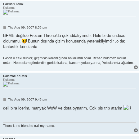
Hakikatli-TormII
Kullanıcı
P
Thu Aug 09, 2007 8:59 pm
o
s
BFME değilde Frozen Throne'da çok iddalıyımdır. Hele birde undead
t
oldummu.
Bunun dışında çizim konusunda yetenekliyimdir ,o da;
fantastik konularda.
Giden o eski dünler; geçmişin karanlığında anılarımdı onlar. Bense bulamaz oldum
onları. Hep selam gönderdim geride kalana, kanıtım yoktu yarına, Yolcularımla ağladım...
DalamarTheDark
Kullanıcı
P
Thu Aug 09, 2007 9:49 pm
o
s
deli bira icerim, manyak WoW ve dota oynarim, Cok pis trip atarim
t
There is no friend to call my name.
Hildorien