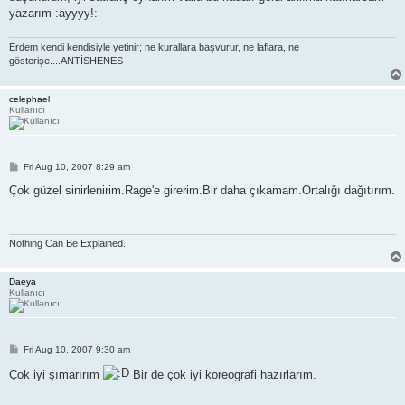
yazarım :ayyyy!:
Erdem kendi kendisiyle yetinir; ne kurallara başvurur, ne laflara, ne
gösterişe....ANTİSHENES
celephael
Kullanıcı
P
Fri Aug 10, 2007 8:29 am
o
s
Çok güzel sinirlenirim.Rage'e girerim.Bir daha çıkamam.Ortalığı dağıtırım.
t
Nothing Can Be Explained.
Daeya
Kullanıcı
P
Fri Aug 10, 2007 9:30 am
o
s
Çok iyi şımarırım
Bir de çok iyi koreografi hazırlarım.
t