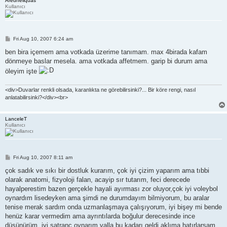
Aredheliquas
Kullanıcı
P
Fri Aug 10, 2007 6:24 am
o
s
ben bira içemem ama votkada üzerime tanımam. max 4birada kafam
t
dönmeye baslar mesela. ama votkada affetmem. garip bi durum ama
öleyim işte
<div>Duvarlar renkli olsada, karanlıkta ne görebilirsinki?... Bir köre rengi, nasıl
anlatabilirsinki?</div><br>
LanceleT
Kullanıcı
P
Fri Aug 10, 2007 8:11 am
o
s
çok sadık ve sıkı bir dostluk kurarım, çok iyi çizim yaparım ama tıbbi
t
olarak anatomi, fizyoloji falan, acayip sır tutarım, feci derecede
hayalperestim bazen gerçekle hayali ayırması zor oluyor,çok iyi voleybol
oynardım lisedeyken ama şimdi ne durumdayım bilmiyorum, bu aralar
tenise merak sardım onda uzmanlaşmaya çalışıyorum, iyi bişey mi bende
henüz karar vermedim ama ayrıntılarda boğulur derecesinde ince
düşünürüm, iyi satranç oynarım valla bu kadarı geldi aklıma hatırlarsam