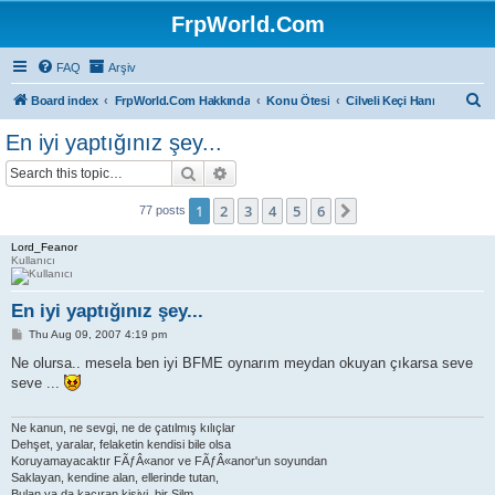
FrpWorld.Com
FAQ
Arşiv
S
Board index
FrpWorld.Com Hakkında
Konu Ötesi
Cilveli Keçi Hanı
e
En iyi yaptığınız şey...
a
Search
Advanced search
r
c
1
2
3
4
5
6
Next
77 posts
h
Lord_Feanor
Kullanıcı
En iyi yaptığınız şey...
P
Thu Aug 09, 2007 4:19 pm
o
s
Ne olursa.. mesela ben iyi BFME oynarım meydan okuyan çıkarsa seve
t
seve ...
Ne kanun, ne sevgi, ne de çatılmış kılıçlar
Dehşet, yaralar, felaketin kendisi bile olsa
Koruyamayacaktır FÃƒÂ«anor ve FÃƒÂ«anor'un soyundan
Saklayan, kendine alan, ellerinde tutan,
Bulan ya da kaçıran kişiyi, bir Silm