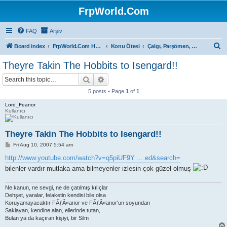
FrpWorld.Com
FAQ
Arşiv
S
Board index
FrpWorld.Com Hakkında
Konu Ötesi
Çalgı, Parşömen, Sahne...
e
Theyre Takin The Hobbits to Isengard!!
a
Search
Advanced search
r
5 posts • Page
1
of
1
c
Lord_Feanor
h
Kullanıcı
Theyre Takin The Hobbits to Isengard!!
P
Fri Aug 10, 2007 5:54 am
o
s
http://www.youtube.com/watch?v=q5piUF9Y ... ed&search=
t
bilenler vardır mutlaka ama bilmeyenler izlesin çok güzel olmuş
Ne kanun, ne sevgi, ne de çatılmış kılıçlar
Dehşet, yaralar, felaketin kendisi bile olsa
Koruyamayacaktır FÃƒÂ«anor ve FÃƒÂ«anor'un soyundan
Saklayan, kendine alan, ellerinde tutan,
Bulan ya da kaçıran kişiyi, bir Silm