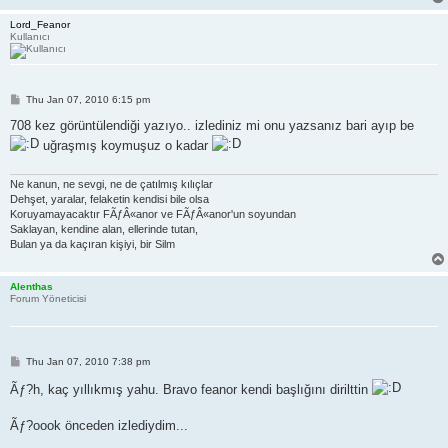
Lord_Feanor
Kullanıcı
P
Thu Jan 07, 2010 6:15 pm
o
s
708 kez görüntülendiği yazıyo.. izlediniz mi onu yazsanız bari ayıp be
t
uğraşmış koymuşuz o kadar
Ne kanun, ne sevgi, ne de çatılmış kılıçlar
Dehşet, yaralar, felaketin kendisi bile olsa
Koruyamayacaktır FÃƒÂ«anor ve FÃƒÂ«anor'un soyundan
Saklayan, kendine alan, ellerinde tutan,
Bulan ya da kaçıran kişiyi, bir Silm
Alenthas
Forum Yöneticisi
P
Thu Jan 07, 2010 7:38 pm
o
s
Ãƒ?h, kaç yıllıkmış yahu. Bravo feanor kendi başlığını dirilttin
t
Ãƒ?oook önceden izlediydim...