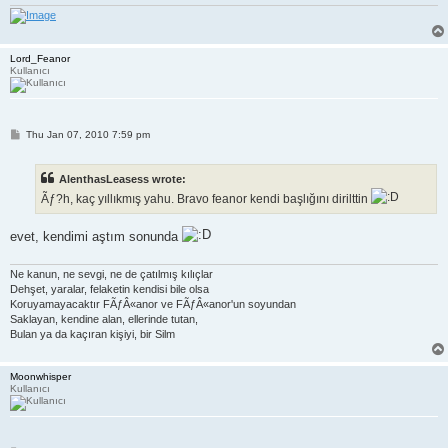
Lord_Feanor
Kullanıcı
P
Thu Jan 07, 2010 7:59 pm
o
s
t
AlenthasLeasess wrote:
Ãƒ?h, kaç yıllıkmış yahu. Bravo feanor kendi başlığını dirilttin
evet, kendimi aştım sonunda
Ne kanun, ne sevgi, ne de çatılmış kılıçlar
Dehşet, yaralar, felaketin kendisi bile olsa
Koruyamayacaktır FÃƒÂ«anor ve FÃƒÂ«anor'un soyundan
Saklayan, kendine alan, ellerinde tutan,
Bulan ya da kaçıran kişiyi, bir Silm
Moonwhisper
Kullanıcı