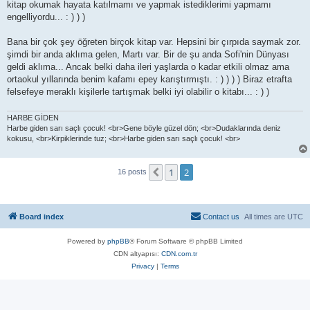
kitap okumak hayata katılmamı ve yapmak istediklerimi yapmamı
engelliyordu... : ) ) )
Bana bir çok şey öğreten birçok kitap var. Hepsini bir çırpıda saymak zor.
şimdi bir anda aklıma gelen, Martı var. Bir de şu anda Sofi'nin Dünyası
geldi aklıma... Ancak belki daha ileri yaşlarda o kadar etkili olmaz ama
ortaokul yıllarında benim kafamı epey karıştırmıştı. : ) ) ) ) Biraz etrafta
felsefeye meraklı kişilerle tartışmak belki iyi olabilir o kitabı... : ) )
HARBE GİDEN
Harbe giden sarı saçlı çocuk! <br>Gene böyle güzel dön; <br>Dudaklarında deniz
kokusu, <br>Kirpiklerinde tuz; <br>Harbe giden sarı saçlı çocuk! <br>
1
2
Previous
16 posts
Board index
Contact us
All times are
UTC
Powered by
phpBB
® Forum Software © phpBB Limited
CDN altyapısı:
CDN.com.tr
Privacy
|
Terms