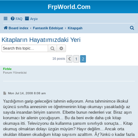
FrpWorld.Com
FAQ
Arşiv
S
Board index
Fantastik Edebiyat
Kitapgah
e
Kitapların Hayatımızdaki Yeri
a
Search
Advanced search
r
c
1
2
Previous
16 posts
h
Firble
Forum Yöneticisi
P
Mon Jul 14, 2008 8:08 am
o
s
Yazdığımın garip geleceğini tahmin ediyorum. Ama tahminimce ilkokul
t
üçüncü sınıfta annesinin ve öğretmeninin kitap okumayı yasakladığı az
sayıda insandan biriyim sanırım. Elbette bunun nedenleri var. Biraz aşırı
korumacı bir ailenin çocuğuyum... Bu da beni evde daha çok kitap
okumaya itti. Televizyonu da kullanma şansım sınırlıydı sonuçta... Kitap
okumuş olmaktan dolayı üzgün müyüm? Hayır değilim... Ancak orta
okuldan itibaren okuduğum kitap sayısını azalttım. Ãƒ?ünkü o kadar fazla