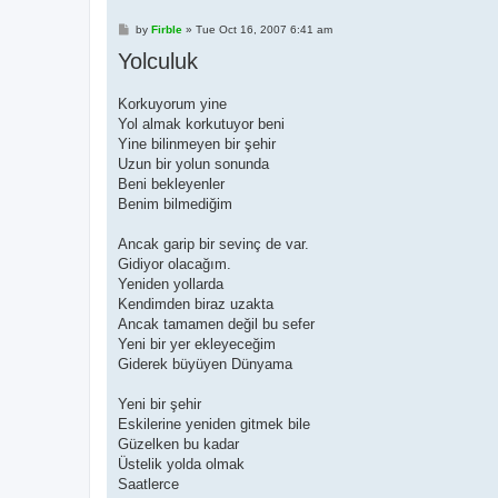
P
by
Firble
»
Tue Oct 16, 2007 6:41 am
o
Yolculuk
s
t
Korkuyorum yine
Yol almak korkutuyor beni
Yine bilinmeyen bir şehir
Uzun bir yolun sonunda
Beni bekleyenler
Benim bilmediğim
Ancak garip bir sevinç de var.
Gidiyor olacağım.
Yeniden yollarda
Kendimden biraz uzakta
Ancak tamamen değil bu sefer
Yeni bir yer ekleyeceğim
Giderek büyüyen Dünyama
Yeni bir şehir
Eskilerine yeniden gitmek bile
Güzelken bu kadar
Üstelik yolda olmak
Saatlerce