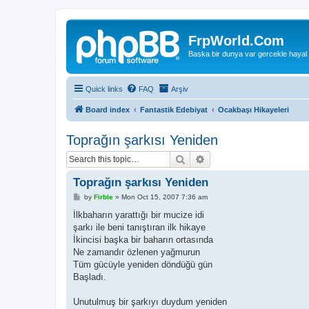
FrpWorld.Com
Baska bir dunya var gercekle hayal
Quick links
FAQ
Arşiv
Board index
Fantastik Edebiyat
Ocakbaşı Hikayeleri
Toprağın şarkısı Yeniden
Search
Advanced search
Toprağın şarkısı Yeniden
P
by
Firble
»
Mon Oct 15, 2007 7:36 am
o
s
İlkbaharın yarattığı bir mucize idi
t
şarkı ile beni tanıştıran ilk hikaye
İkincisi başka bir baharın ortasında
Ne zamandır özlenen yağmurun
Tüm gücüyle yeniden döndüğü gün
Başladı.
Unutulmuş bir şarkıyı duydum yeniden