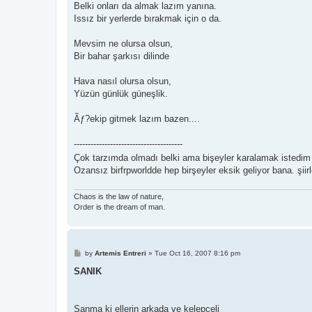
Belki onları da almak lazım yanına.
Issız bir yerlerde bırakmak için o da.
Mevsim ne olursa olsun,
Bir bahar şarkısı dilinde
Hava nasıl olursa olsun,
Yüzün günlük güneşlik.
Ãƒ?ekip gitmek lazım bazen....
---------------------------------------
Çok tarzımda olmadı belki ama bişeyler karalamak istedi
Ozansız birfrpworldde hep birşeyler eksik geliyor bana. şiirl
Chaos is the law of nature,
Order is the dream of man.
P
by
Artemis Entreri
»
Tue Oct 16, 2007 8:16 pm
o
s
SANIK
t
Sanma ki ellerin arkada ve kelepçeli