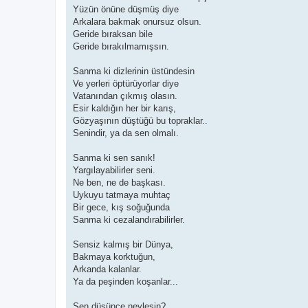
Yüzün önüne düşmüş diye
Arkalara bakmak onursuz olsun.
Geride bıraksan bile
Geride bırakılmamışsın.
Sanma ki dizlerinin üstündesin
Ve yerleri öptürüyorlar diye
Vatanından çıkmış olasın.
Esir kaldığın her bir karış,
Gözyaşının düştüğü bu topraklar..
Senindir, ya da sen olmalı.
Sanma ki sen sanık!
Yargılayabilirler seni.
Ne ben, ne de başkası.
Uykuyu tatmaya muhtaç
Bir gece, kış soğuğunda
Sanma ki cezalandırabilirler.
Sensiz kalmış bir Dünya,
Bakmaya korktuğun,
Arkanda kalanlar.
Ya da peşinden koşanlar...
Sen düşünce neylesin?