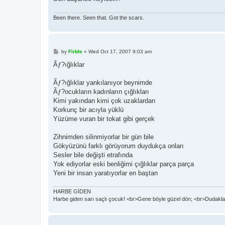
Been there. Seen that. Got the scars.
P
by
Firble
»
Wed Oct 17, 2007 9:03 am
o
s
Ãƒ?ığlıklar
t
Ãƒ?ığlıklar yankılanıyor beynimde
Ãƒ?ocukların kadınların çığlıkları
Kimi yakından kimi çok uzaklardan
Korkunç bir acıyla yüklü
Yüzüme vuran bir tokat gibi gerçek
Zihnimden silinmiyorlar bir gün bile
Gökyüzünü farklı görüyorum duydukça onları
Sesler bile değişti etrafında
Yok ediyorlar eski benliğimi çığlıklar parça parça
Yeni bir insan yaratıyorlar en baştan
HARBE GİDEN
Harbe giden sarı saçlı çocuk! <br>Gene böyle güzel dön; <br>Dudaklar