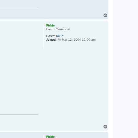
T
o
p
Firble
Forum Yöneticisi
Posts:
6496
Joined:
Fri Mar 12, 2004 12:00 am
T
o
p
Firble