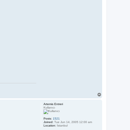
T
o
p
Artemis Entreri
Kullanıcı
Posts:
1521
Joined:
Tue Jun 14, 2005 12:00 am
Location:
İstanbul