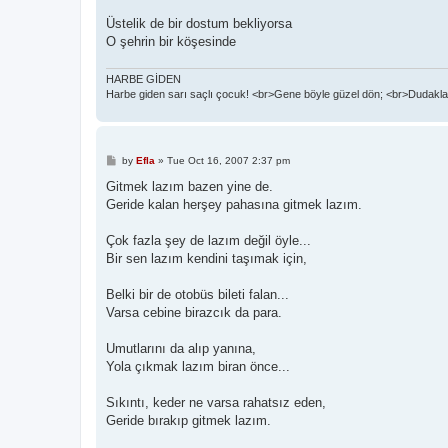
Üstelik de bir dostum bekliyorsa
O şehrin bir köşesinde
HARBE GİDEN
Harbe giden sarı saçlı çocuk! <br>Gene böyle güzel dön; <br>Dudaklar
P
by
Efla
»
Tue Oct 16, 2007 2:37 pm
o
s
Gitmek lazım bazen yine de.
t
Geride kalan herşey pahasına gitmek lazım.
Çok fazla şey de lazım değil öyle...
Bir sen lazım kendini taşımak için,
Belki bir de otobüs bileti falan...
Varsa cebine birazcık da para.
Umutlarını da alıp yanına,
Yola çıkmak lazım biran önce...
Sıkıntı, keder ne varsa rahatsız eden,
Geride bırakıp gitmek lazım.