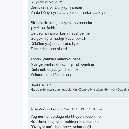
İki yıldır duyduğum
Bambaşka bir Dünyayı yaratan
Ya da Dünya yı bana yeniden tanıtan şarkıyı
Bir hayalle karışıktı şarkı o zamanlar.
şimdi ise farklı
Gerçeği anlatıyor bana hayal yerine
Gerçek hiç olmadığı kadar berrak
Dökülen yağmurlar temizliyor
Zihnimdeki son sisleri
Toprak yeniden anlatıyor bana
Müziğe bırakmak lazım şimdi kendimi
Dinlemek doyasıya dinlemek
Yıllardır özlediğim o sesi.
HARBE GİDEN
Harbe giden sarı saçlı çocuk! <br>Gene böyle güzel dön; <br>Dudaklar
P
by
Artemis Entreri
»
Mon Oct 15, 2007 12:07 pm
o
s
Yağmur her vurduğunda titreyen bedenime
t
Bu hikaye birşeyler fısıldıyor kulaklarıma
"Özlüyorsun" diyor önce, yalan değil.