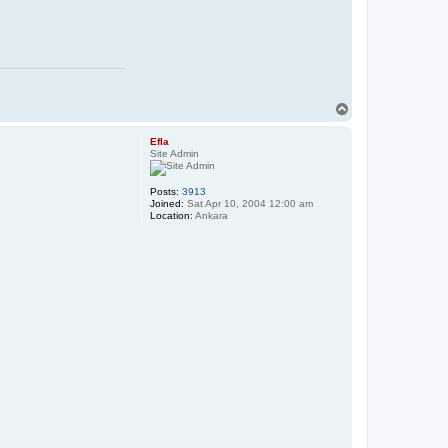
T
o
p
Efla
Site Admin
Posts:
3913
Joined:
Sat Apr 10, 2004 12:00 am
Location:
Ankara