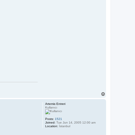
T
o
p
Artemis Entreri
Kullanıcı
Posts:
1521
Joined:
Tue Jun 14, 2005 12:00 am
Location:
İstanbul