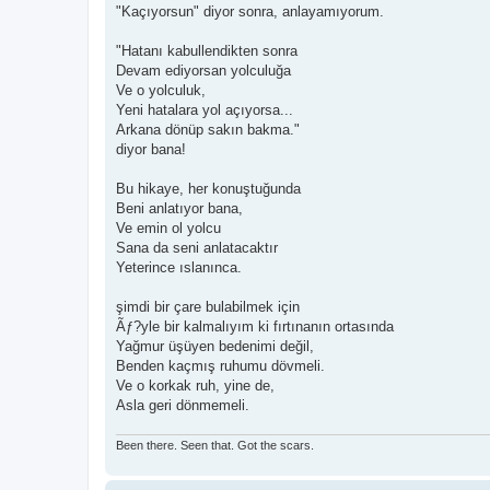
"Kaçıyorsun" diyor sonra, anlayamıyorum.
"Hatanı kabullendikten sonra
Devam ediyorsan yolculuğa
Ve o yolculuk,
Yeni hatalara yol açıyorsa...
Arkana dönüp sakın bakma."
diyor bana!
Bu hikaye, her konuştuğunda
Beni anlatıyor bana,
Ve emin ol yolcu
Sana da seni anlatacaktır
Yeterince ıslanınca.
şimdi bir çare bulabilmek için
Ãƒ?yle bir kalmalıyım ki fırtınanın ortasında
Yağmur üşüyen bedenimi değil,
Benden kaçmış ruhumu dövmeli.
Ve o korkak ruh, yine de,
Asla geri dönmemeli.
Been there. Seen that. Got the scars.