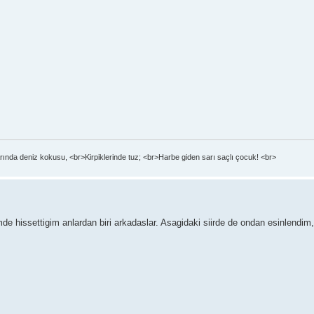
ında deniz kokusu, <br>Kirpiklerinde tuz; <br>Harbe giden sarı saçlı çocuk! <br>
imde hissettigim anlardan biri arkadaslar. Asagidaki siirde de ondan esinlendi