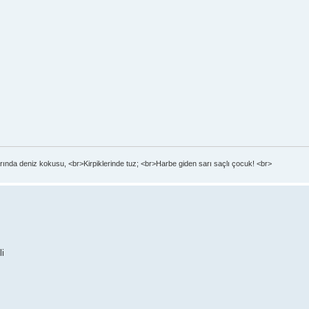
ında deniz kokusu, <br>Kirpiklerinde tuz; <br>Harbe giden sarı saçlı çocuk! <br>
i