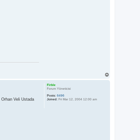
T
o
p
Firble
Forum Yöneticisi
Posts:
6496
m, Orhan Veli Ustada
Joined:
Fri Mar 12, 2004 12:00 am