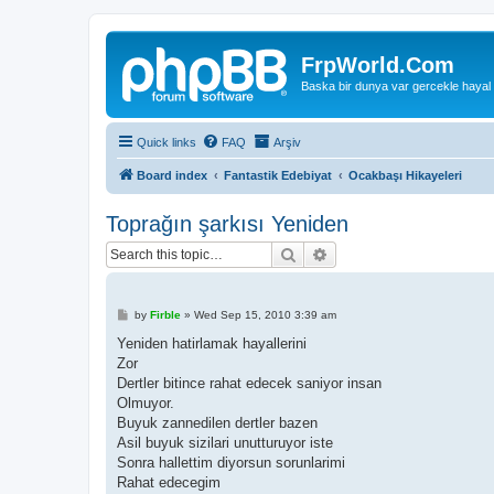
FrpWorld.Com
Baska bir dunya var gercekle hayal
Quick links
FAQ
Arşiv
Board index
Fantastik Edebiyat
Ocakbaşı Hikayeleri
Toprağın şarkısı Yeniden
Search
Advanced search
P
by
Firble
»
Wed Sep 15, 2010 3:39 am
o
s
Yeniden hatirlamak hayallerini
t
Zor
Dertler bitince rahat edecek saniyor insan
Olmuyor.
Buyuk zannedilen dertler bazen
Asil buyuk sizilari unutturuyor iste
Sonra hallettim diyorsun sorunlarimi
Rahat edecegim