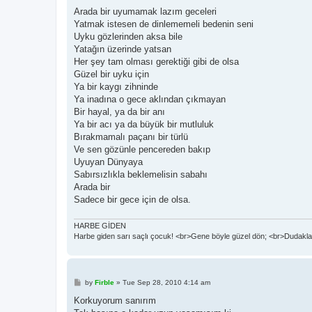
o
s
Arada bir uyumamak lazım geceleri
t
Yatmak istesen de dinlememeli bedenin seni
Uyku gözlerinden aksa bile
Yatağın üzerinde yatsan
Her şey tam olması gerektiği gibi de olsa
Güzel bir uyku için
Ya bir kaygı zihninde
Ya inadına o gece aklından çıkmayan
Bir hayal, ya da bir anı
Ya bir acı ya da büyük bir mutluluk
Bırakmamalı paçanı bir türlü
Ve sen gözünle pencereden bakıp
Uyuyan Dünyaya
Sabırsızlıkla beklemelisin sabahı
Arada bir
Sadece bir gece için de olsa.
HARBE GİDEN
Harbe giden sarı saçlı çocuk! <br>Gene böyle güzel dön; <br>Dudaklar
P
by
Firble
»
Tue Sep 28, 2010 4:14 am
o
s
Korkuyorum sanırım
t