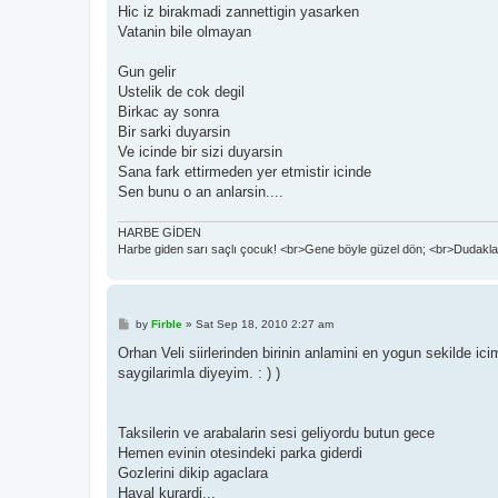
Hic iz birakmadi zannettigin yasarken
Vatanin bile olmayan
Gun gelir
Ustelik de cok degil
Birkac ay sonra
Bir sarki duyarsin
Ve icinde bir sizi duyarsin
Sana fark ettirmeden yer etmistir icinde
Sen bunu o an anlarsin....
HARBE GİDEN
Harbe giden sarı saçlı çocuk! <br>Gene böyle güzel dön; <br>Dudaklar
P
by
Firble
»
Sat Sep 18, 2010 2:27 am
o
s
Orhan Veli siirlerinden birinin anlamini en yogun sekilde ic
t
saygilarimla diyeyim. : ) )
Taksilerin ve arabalarin sesi geliyordu butun gece
Hemen evinin otesindeki parka giderdi
Gozlerini dikip agaclara
Hayal kurardi...