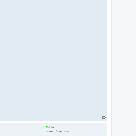
T
o
p
Firble
Forum Yöneticisi