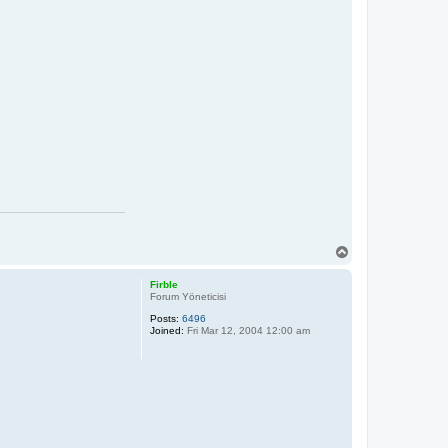
T
o
p
Firble
Forum Yöneticisi
Posts:
6496
Joined:
Fri Mar 12, 2004 12:00 am