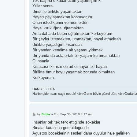
Tek başına o kadar uzun yaşamışım ki
Yıllar sonra
Birisi ile birlikte yaşamaktan
Hayatı paylaşmaktan korkuyorum
Onun istediklerini vermemekten
Hayal kırıklığına uğramaktan
Ama daha da beteri uğratmaktan korkuyorum
Bir şeyler istemekten, ummaktan, hayal etmekten
Birlikte yaşadığım insandan
Bir yandan kendime ait yaşamı yitirmek
Bir yanda da asla ortak bir yaşam kuramamaktan
O insanla
Kısacası ikimize de ait olmayan bir hayatı
Birlikte ömür boyu yaşamak zorunda olmaktan
Korkuyorum.
HARBE GİDEN
Harbe giden sarı saçlı çocuk! <br>Gene böyle güzel dön; <br>Dudaklar
P
by
Firble
»
Thu Sep 30, 2010 3:17 am
o
s
Insanlar tek tek terk ettiginde sokaklar
t
Binalar karanliga gomuldugunde
Agustos boceklerinin sesleri daha duyulur hale gelirken