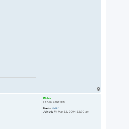
T
o
p
Firble
Forum Yöneticisi
Posts:
6496
Joined:
Fri Mar 12, 2004 12:00 am