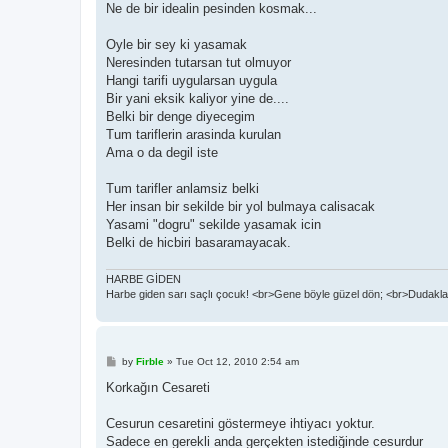
Ne de bir idealin pesinden kosmak...
Oyle bir sey ki yasamak
Neresinden tutarsan tut olmuyor
Hangi tarifi uygularsan uygula
Bir yani eksik kaliyor yine de....
Belki bir denge diyecegim
Tum tariflerin arasinda kurulan
Ama o da degil iste
Tum tarifler anlamsiz belki
Her insan bir sekilde bir yol bulmaya calisacak
Yasami "dogru" sekilde yasamak icin
Belki de hicbiri basaramayacak.
HARBE GİDEN
Harbe giden sarı saçlı çocuk! <br>Gene böyle güzel dön; <br>Dudaklar
P
by
Firble
»
Tue Oct 12, 2010 2:54 am
o
s
Korkağın Cesareti
t
Cesurun cesaretini göstermeye ihtiyacı yoktur.
Sadece en gerekli anda gerçekten istediğinde cesurdur