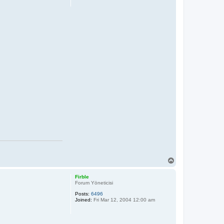
T
o
p
Firble
Forum Yöneticisi
Posts:
6496
Joined:
Fri Mar 12, 2004 12:00 am