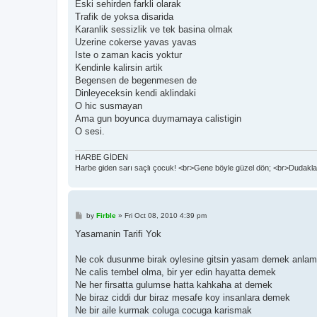
Eski sehirden farkli olarak
Trafik de yoksa disarida
Karanlik sessizlik ve tek basina olmak
Uzerine cokerse yavas yavas
Iste o zaman kacis yoktur
Kendinle kalirsin artik
Begensen de begenmesen de
Dinleyeceksin kendi aklindaki
O hic susmayan
Ama gun boyunca duymamaya calistigin
O sesi.
HARBE GİDEN
Harbe giden sarı saçlı çocuk! <br>Gene böyle güzel dön; <br>Dudaklar
P
by
Firble
»
Fri Oct 08, 2010 4:39 pm
o
s
Yasamanin Tarifi Yok
t
Ne cok dusunme birak oylesine gitsin yasam demek anlaml
Ne calis tembel olma, bir yer edin hayatta demek
Ne her firsatta gulumse hatta kahkaha at demek
Ne biraz ciddi dur biraz mesafe koy insanlara demek
Ne bir aile kurmak coluga cocuga karismak