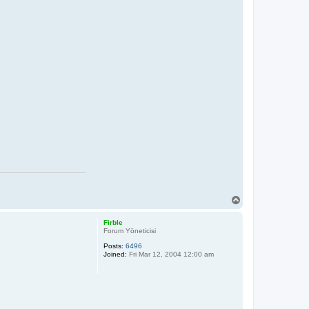
T
o
p
Firble
Forum Yöneticisi
Posts:
6496
Joined:
Fri Mar 12, 2004 12:00 am