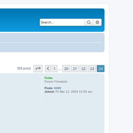
Search
Advanced search
Page
24
of
24
1
20
21
22
23
24
Previous
359 posts
…
Firble
Forum Yöneticisi
Posts:
6496
Joined:
Fri Mar 12, 2004 12:00 am