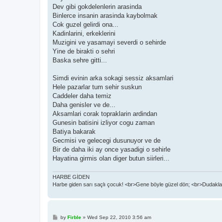
Dev gibi gokdelenlerin arasinda
Binlerce insanin arasinda kaybolmak
Cok guzel gelirdi ona...
Kadinlarini, erkeklerini
Muzigini ve yasamayi severdi o sehirde
Yine de birakti o sehri
Baska sehre gitti...
Simdi evinin arka sokagi sessiz aksamlari
Hele pazarlar tum sehir suskun
Caddeler daha temiz
Daha genisler ve de...
Aksamlari corak topraklarin ardindan
Gunesin batisini izliyor cogu zaman
Batiya bakarak
Gecmisi ve gelecegi dusunuyor ve de
Bir de daha iki ay once yasadigi o sehirle
Hayatina girmis olan diger butun siirleri...
HARBE GİDEN
Harbe giden sarı saçlı çocuk! <br>Gene böyle güzel dön; <br>Dudaklar
P
by
Firble
»
Wed Sep 22, 2010 3:56 am