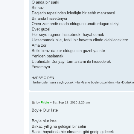
O anda bir sarki
Bir soz
Daglarin tepesinden izledigin bir sehir manzarasi
Bir anda hissettiriyor
Onca zamandir orada oldugunu unutturdugun siziyi
Evet guzel
Her seye ragmen hissetmek, hayal etmek
Ulasamamak bile, farkli bir hayatta elinde olabileceklere
Ama zor
Belki biraz da zor oldugu icin guzel ya iste
Yeniden baslamak
Etrafindaki Dunyayi tam anlami ile hissederek
Yasamaya
HARBE GİDEN
Harbe giden sarı saçlı çocuk! <br>Gene böyle güzel dön; <br>Dudaklar
P
by
Firble
»
Sat Sep 18, 2010 2:20 am
o
s
Boyle Olur Iste
t
Boyle olur iste
Birkac yilligina geldigin bir sehir
Sanki hayatinda hic olmamis gibi gecip gidecek