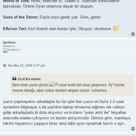
World of Turk:
WoW, Warcraft III, Diablo II, Starcraft sunucularını
barındıran, Online Oyun ortamına dayalı bir oluşum.
Sons of the Storm:
Fazla söze gerek yok. Girin, görün.
Efla'nın Yeri:
Asıl önemli olan burası işte. Okuyun, okutturun.
lightflarer
Kullanıcı
P
Sat Mar 15, 2008 3:27 pm
o
s
t
CLiCKs wrote:
Beni bide yazın görün
oyun kolik biri olup çıkıyorum. Ãƒ?nüme
meyve tabağı, abur cubur derken akşam oluyor :schemes:
yazın yapmayalım arkadaşlar bu tür işler ben yazın en fazla 1-2 saat
oynardım bilgisayar o da yazlıkta laptop olmasına rağmen net cafeye
gidip arkadaşlarla bi dota atışımız ve kızların "yeter artık be" feryatları
arasında oradan çıkışımız ve bazen atılışımızdır. Denize girin, manitaya
takılın hayatınızı yaşayın biraz ama tabii oyun oynamak lazım o ayrı.