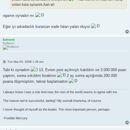
onları hala oynarım.Aah ah
ogame oynadın mı
Eğer iyi arkadaslık kurarsan irade falan yalan oluyor
Edmond
Kullanıcı
P
Tue Mar 04, 2008 1:38 pm
o
s
Tabi ki oynadım
13. Evren yeni açılmıştı katıldım ve 3.000.000 puan
t
yaptım, sonra sıkıldım bıraktım
2 ay sonra açtığımda 200.000
puana düşmüştüm, tekrar başlamadım
I always knew I was a star And now, the rest of the world seems to agree with me.
The reason we're successful, darling? My overall charisma, of course.
I never thought of myself as the leader. The most important person, perhaps.
-Freddie Mercury