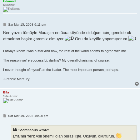
Edmond
Kullanıcı
P
Sat Mar 15, 2008 9:11 pm
o
s
Ben yazın tümüyle Maraş'ın en ücra köyünde olduğum için, genelde ok
t
atmaktan başka çaremiz olmuyor
Onu da keyifle yapamıyorum
I always knew I was a star And now, the rest of the world seems to agree with me.
The reason we're successful, darling? My overall charisma, of course.
I never thought of myself as the leader. The most important person, perhaps.
-Freddie Mercury
Efla
Site Admin
P
Sat Mar 15, 2008 10:18 pm
o
s
t
Sacreneous wrote:
Efla'nın Yeri:
Asıl önemli olan burası işte. Okuyun, okutturun.