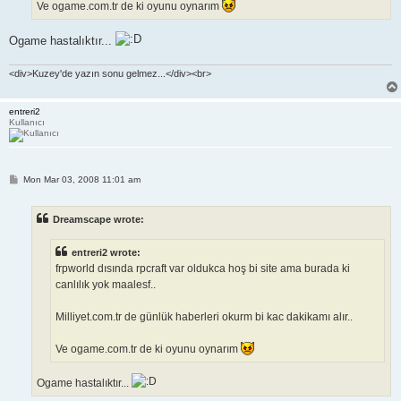
Ve ogame.com.tr de ki oyunu oynarım
Ogame hastalıktır...
<div>Kuzey'de yazın sonu gelmez...</div><br>
entreri2
Kullanıcı
P
Mon Mar 03, 2008 11:01 am
o
s
t
Dreamscape wrote:
entreri2 wrote:
frpworld dısında rpcraft var oldukca hoş bi site ama burada ki
canlılık yok maalesf..
Milliyet.com.tr de günlük haberleri okurm bi kac dakikamı alır..
Ve ogame.com.tr de ki oyunu oynarım
Ogame hastalıktır...