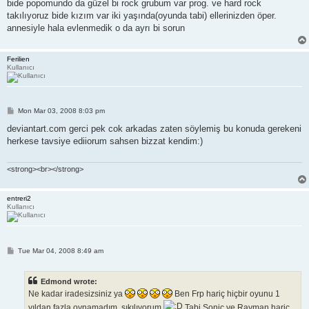
bide popomundo da güzel bi rock grubum var prog. ve hard rock
takılıyoruz bide kızım var iki yaşında(oyunda tabi) ellerinizden öper.
annesiyle hala evlenmedik o da ayrı bi sorun
Ferilien
Kullanıcı
P
Mon Mar 03, 2008 8:03 pm
o
s
deviantart.com gerci pek cok arkadas zaten söylemiş bu konuda gerekeni
t
herkese tavsiye ediiorum sahsen bizzat kendim:)
<strong><br></strong>
entreri2
Kullanıcı
P
Tue Mar 04, 2008 8:49 am
o
s
t
Edmond wrote:
Ne kadar iradesizsiniz ya
Ben Frp hariç hiçbir oyunu 1
yıldan fazla oynamadım, sıkılıyorum
Tabi Sonic ve Rayman hariç,