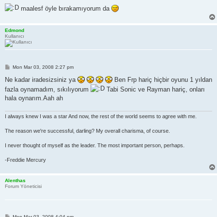
maalesf öyle bırakamıyorum da
Edmond
Kullanıcı
P
Mon Mar 03, 2008 2:27 pm
o
s
Ne kadar iradesizsiniz ya
Ben Frp hariç hiçbir oyunu 1 yıldan
t
fazla oynamadım, sıkılıyorum
Tabi Sonic ve Rayman hariç, onları
hala oynarım.Aah ah
I always knew I was a star And now, the rest of the world seems to agree with me.
The reason we're successful, darling? My overall charisma, of course.
I never thought of myself as the leader. The most important person, perhaps.
-Freddie Mercury
Alenthas
Forum Yöneticisi
P
Mon Mar 03, 2008 4:04 pm