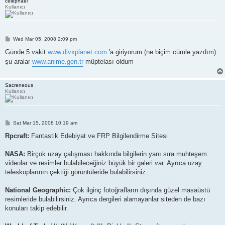
celephael
Kullanıcı
P
Wed Mar 05, 2008 2:09 pm
o
s
Günde 5 vakit
www.divxplanet.com
'a giriyorum.(ne biçim cümle yazdım)
t
şu aralar
www.anime.gen.tr
müptelası oldum
Sacreneous
Kullanıcı
P
Sat Mar 15, 2008 10:19 am
o
s
Rpcraft:
Fantastik Edebiyat ve FRP Bilgilendirme Sitesi
t
NASA:
Birçok uzay çalışması hakkında bilgilerin yanı sıra muhteşem
videolar ve resimler bulabileceğiniz büyük bir galeri var. Ayrıca uzay
teleskoplarının çektiği görüntüleride bulabilirsiniz.
National Geographic:
Çok ilginç fotoğrafların dışında güzel masaüstü
resimleride bulabilirsiniz. Ayrıca dergileri alamayanlar siteden de bazı
konuları takip edebilir.