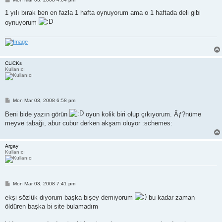
o
s
1 yılı bırak ben en fazla 1 hafta oynuyorum ama o 1 haftada deli gibi
t
oynuyorum
CLiCKs
Kullanıcı
P
Mon Mar 03, 2008 6:58 pm
o
s
Beni bide yazın görün
oyun kolik biri olup çıkıyorum. Ãƒ?nüme
t
meyve tabağı, abur cubur derken akşam oluyor :schemes:
Argay
Kullanıcı
P
Mon Mar 03, 2008 7:41 pm
o
s
ekşi sözlük diyorum başka bişey demiyorum
bu kadar zaman
t
öldüren başka bi site bulamadım