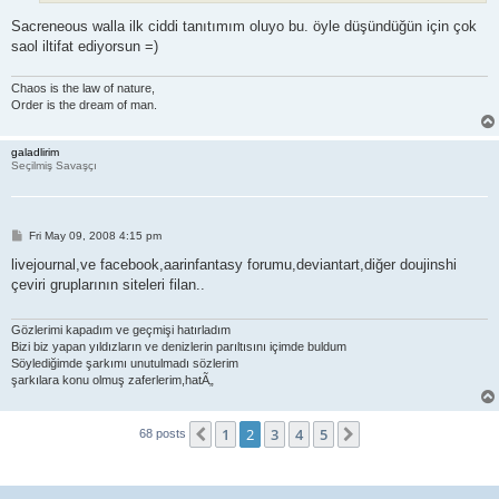
Sacreneous walla ilk ciddi tanıtımım oluyo bu. öyle düşündüğün için çok
saol iltifat ediyorsun =)
Chaos is the law of nature,
Order is the dream of man.
galadlirim
Seçilmiş Savaşçı
P
Fri May 09, 2008 4:15 pm
o
s
livejournal,ve facebook,aarinfantasy forumu,deviantart,diğer doujinshi
t
çeviri gruplarının siteleri filan..
Gözlerimi kapadım ve geçmişi hatırladım
Bizi biz yapan yıldızların ve denizlerin parıltısını içimde buldum
Söylediğimde şarkımı unutulmadı sözlerim
şarkılara konu olmuş zaferlerim,hatÃ„
1
2
3
4
5
Previous
Next
68 posts