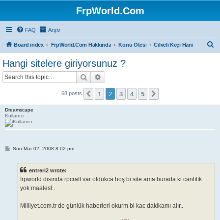
FrpWorld.Com
FAQ
Arşiv
S
Board index
FrpWorld.Com Hakkında
Konu Ötesi
Cilveli Keçi Hanı
e
Hangi sitelere giriyorsunuz ?
a
Search
Advanced search
r
c
1
2
3
4
5
Previous
Next
68 posts
h
Dreamscape
Kullanıcı
P
Sun Mar 02, 2008 8:02 pm
o
s
t
entreri2 wrote:
frpworld dısında rpcraft var oldukca hoş bi site ama burada ki canlılık
yok maalesf..
Milliyet.com.tr de günlük haberleri okurm bi kac dakikamı alır..