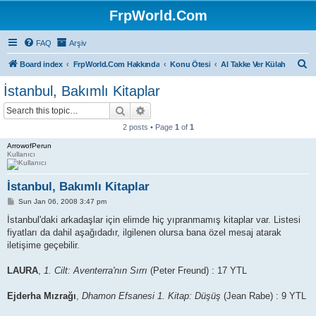
FrpWorld.Com
FAQ
Arşiv
S
Board index
FrpWorld.Com Hakkında
Konu Ötesi
Al Takke Ver Külah
e
İstanbul, Bakımlı Kitaplar
a
Search
Advanced search
r
2 posts • Page
1
of
1
c
ArrowofPerun
h
Kullanıcı
İstanbul, Bakımlı Kitaplar
P
Sun Jan 06, 2008 3:47 pm
o
s
İstanbul'daki arkadaşlar için elimde hiç yıpranmamış kitaplar var. Listesi
t
fiyatları da dahil aşağıdadır, ilgilenen olursa bana özel mesaj atarak
iletişime geçebilir.
LAURA
,
1. Cilt: Aventerra'nın Sırrı
(Peter Freund) : 17 YTL
Ejderha Mızrağı
,
Dhamon Efsanesi 1. Kitap: Düşüş
(Jean Rabe) : 9 YTL