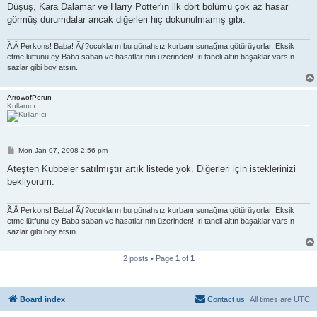
Düşüş, Kara Dalamar ve Harry Potter'ın ilk dört bölümü çok az hasar
görmüş durumdalar ancak diğerleri hiç dokunulmamış gibi.
Ã‚Â Perkons! Baba! Ãƒ?ocukların bu günahsız kurbanı sunağına götürüyorlar. Eksik
etme lütfunu ey Baba saban ve hasatlarının üzerinden! İri taneli altın başaklar varsın
sazlar gibi boy atsın.
ArrowofPerun
Kullanıcı
P
Mon Jan 07, 2008 2:56 pm
o
s
Ateşten Kubbeler satılmıştır artık listede yok. Diğerleri için isteklerinizi
t
bekliyorum.
Ã‚Â Perkons! Baba! Ãƒ?ocukların bu günahsız kurbanı sunağına götürüyorlar. Eksik
etme lütfunu ey Baba saban ve hasatlarının üzerinden! İri taneli altın başaklar varsın
sazlar gibi boy atsın.
2 posts • Page
1
of
1
Board index
Contact us
All times are
UTC