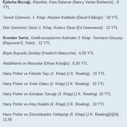
Ejderha Mızrağı
,
Klasikler, Kara Dalamar
(Nancy Varian Berberick) : 9
YTL
Tamuli Üçlemesi, 1. Kitap: Ateşten Kubbeler
(David Eddings) : 18 YTL
Dört Serüvenci Serisi 1. Kitap: Kralsız Diyar
(Ed Greenwood) : 12 YTL
Krondor Serisi
,
Gediksavaşlarının Ardından 3. Kitap: Tanrıların Gözyaşı
(Raymond E. Feist) : 12 YTL
Böyle Buyurdu Zerdüşt
(Friedrich Nietzsche) : 6,50 YTL
Abdülhamit ve Masonlar
(Orhan Koloğlu) : 6,50 YTL
Harry Potter ve Felsefe Taşı (1. Kitap)
(J.K. Rowling) : 10 YTL
Harry Potter ve Sırlar Odası (2. Kitap)
(J.K. Rowling) : 10 YTL
Harry Potter ve Azkaban Tutsağı (3. Kitap)
(J.K. Rowling) :10 YTL
Harry Potter ve Ateş Kadehi (4. Kitap)
(J.K. Rowling) : 10 YTL
Harry Potter ve Zümrüdüanka Yoldaşlığı (5. Kitap)
(J.K. Rowling)[/i][/b] :
12,50