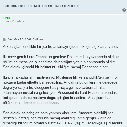
I am Lord Amean, The King of North, Leader of Zederus..
Firble
Forum Yöneticisi
P
Sun May 10, 2009 3:49 am
o
s
Arkadaşlar öncelikle bir yanlış anlamayı gidermek için açıklama yapayım.
t
İlk önce gerek Lord Feanor un gerekse Possesed in yazılarında sildiğim
bölümleri mesajları sileceğime dair attığım yazının sonrasında sildim.
Son olarak içindeki bir bölümünü sildiğim mesaj Possesed e aitti.
İkincisi arkadaşlar, Hiristiyanlık, Müslümanlık ve Yahudilik'ten belirli bir
noktaya kadar elbette bahsedebiliriz. Ancak iş bu dinlerin ne derecede
doğru ya da yanlış olduğunu tartışmaya gelince tartışma hızla
istenmeyen noktalara gelebiliyor. Possesed ile Lord Feanor arasındaki
tartışmanın da bu noktaya doğru gittiğini hissettim. Mesajların bazı
bölümlerini silmemin nedeni buydu.
Son olarak arkadaşlar, hata yapmış olabilirim. Amacım olabildiğince
herkesin istediği her konuda mesaj atabildiği, ama gerginliklerin de
olmadığı bir forum ortamı yaratmak... Belki yaşım ilerledikçe aşırı tedbirli