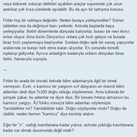
veya bükerek solucan delikleri açabilen araçlar sayesinde çok uzun
aralıklar çok kısa sürelerde aşılabilir. Bu da ayrı bir tartışma konusu.
Firble hoş bir noktaya değindin: Neden buraya yerleşmediler? Sümer
tabletleri ona da değiniyor bazı yerlerde. Aslında başlarda baya
yerleşiyorlar. Belirli dönemlerde dünyada kalıyorlar, burası bir nevi ikinci
evleri oluyor. Ama bizim Dünya'mız onlara çok hızlı geliyor ve burada
biraz hızlı yaşlanmaya başlıyorlar. Sonlara doğru epik bir savaş yapıyorlar
aralarında ve burayı terk etme kararı alıyorlar. En sonunda temelli
toplanıp gidiyorlar. Ayrıca anladığım kadarıyla onların dünyaları biraz
farklı, havasıyla suyuyla.
---
Firble bu arada bir önceki iletinde bilim adamlarıyla ilgili bir örnek
vermişsin. Evet, o kanıtsız bir yargının sırf dünyanın en önemli bilim
adamları dedi diye %100 doğru olduğu söylenemez. Ama kafanda bir
şimşek çakar, bu adamlar ne diyor diye. Bir kenara fırlatıp atmazsın bu
kanıtsız yargıyı. Ãƒ?ünkü sonuçta bilim adamları söylemiştir.
Yanılabilirler mi? Yanılabilirler tabii. Doğru söylüyorlar mıdır? Doğru da
olabilir, neden hemen "kanıtsız" diye kestirip atalım.
Eğer bir "x", varlığı kanıtlanana kadar yoksa; aslında yokluğu kanıtlanana
kadar var olmak durumunda değil midir?