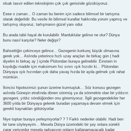
olsak tasvir edilen teknolojinin çok çok gerisinde gözüküyoruz.
Eeee o zaman... O zaman bu benim için sadece bilimsel bir tartışma
olarak değerlidir. Bu vesile ile bilimsel kurallar hakkında yorum yapmış ve
tartışmış oluyoruz, tartışmanın güzel yanı odur.
Bu arada tabii hayal de kurulabilir. Marduklular gelirse ne olur? Dünya
bunu nasıl karşılar? Neler değişir?
Bahsettiğin çekinceye gelince... Gezegenin korkunç büyük olmasına
gerek yok... Aslında yeterince hızlı uzay araçları ile birkaç gün ( hadi
diyelim ki birkaç ay ) içinde Plütondan buraya gelinebilir. Einstein in
koyduğu madde için maksimum hız sınırı ışık hızıdır ki... Plütondan
Dünyaya ışık hızından çok daha yavaş hızda bir ayda gelmek çok rahat
mümkün..
İkincisi hipotezimizi şunun üzerine kurmuştuk... Söz konusu gezegen
aslında Güneşin etrafında dönen sönmüş ya da sönmekte olan bir yıldızın
gezegeni, yıldız söndüğünden onu göremiyoruz. İlgili gezegendekiler her
3600 yılda bir Dünyaya gelerek buradan yaşamaya devam etmek için
gerekli kaynakları götürüyorlar.
Niye toptan buraya yerleşmiyorlar? ? ? Farklı nedenler olabilir. Hadi ben
bir tane söyleyeyim... Mesela Dünya üzerindeki bir şey onlara sürekli
zarar veriyordur mesela radyasyon onların katlanamayacağı kadar