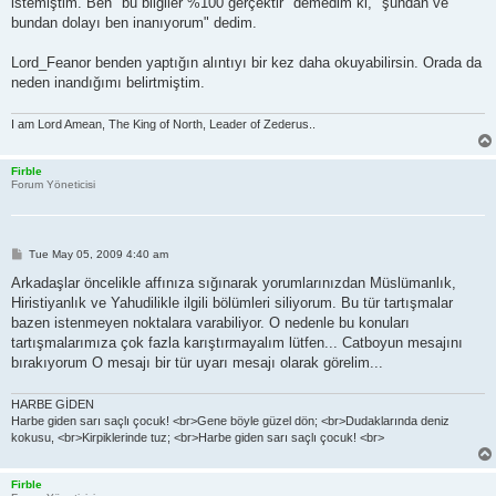
istemiştim. Ben "bu bilgiler %100 gerçektir" demedim ki, "şundan ve
bundan dolayı ben inanıyorum" dedim.
Lord_Feanor benden yaptığın alıntıyı bir kez daha okuyabilirsin. Orada da
neden inandığımı belirtmiştim.
I am Lord Amean, The King of North, Leader of Zederus..
Firble
Forum Yöneticisi
P
Tue May 05, 2009 4:40 am
o
s
Arkadaşlar öncelikle affınıza sığınarak yorumlarınızdan Müslümanlık,
t
Hiristiyanlık ve Yahudilikle ilgili bölümleri siliyorum. Bu tür tartışmalar
bazen istenmeyen noktalara varabiliyor. O nedenle bu konuları
tartışmalarımıza çok fazla karıştırmayalım lütfen... Catboyun mesajını
bırakıyorum O mesajı bir tür uyarı mesajı olarak görelim...
HARBE GİDEN
Harbe giden sarı saçlı çocuk! <br>Gene böyle güzel dön; <br>Dudaklarında deniz
kokusu, <br>Kirpiklerinde tuz; <br>Harbe giden sarı saçlı çocuk! <br>
Firble