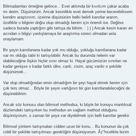
Bilimadamları örneğine gelince... Evet aklımda bir kıvılcım çakar acaba
mı derim. Düşünürüm. Ancak kesinlikle evet demek yerine becerebilirsem
kendim araştırırım, üzerine düşünürüm belki belirli kanıtlar ararım,
özellikle o bilginin doğru olup olmadığı benim için önemli ise. Değilse
sadece burada yaptığım gibi tartışa da bilirim. : ) ) ) Ancak kesin kararı en
azından o bilgiyi yanlışlamaya bir araştırma süreci olmadan asla
onaylamam.
Bir şeyin kanıtlanana kadar yok mu olduğu, yokluğu kanıtlanana kadar
var mı olduğu tabii ki tartışılabilir. Ancak bu durumda nelerin var
olabileceğine ilişkin hiçbir sınır olmaz ki. Hayal gücümüzün sınırları ne
kadar genişse o kadar farklı ülke, canlı, cisim, araç vardır o şekilde
düşünürsek...
Var olup olmadığından emin olmadığım bir şeyi hayal etmek benim için
çok ters olmaz... Böyle bir şeyin varlığının bir gün kanıtlanabileceğini de
düşünebilirim.
Ancak söz konusu olan bilimsel methodsa, ki böyle bir konuyu mantıksal
düzlemdeki tartışırken bu methodun en sağlam method olduğunu
düşünüyorum, o zaman bir şeye var diyebilmek için belli kanıtlar gerekir.
Bilimsel yöntem tartışmaları cidden uzun bir konu... Bu konunun da çok
ciddi bir şekilde tartışılması gerektiğini düşünüyorum. Ãƒ?ncelikle bizim