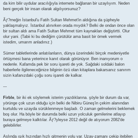
da kim bilir uydular aracılığıyla internete bağlanan bir uzaylıyım. Neden
beni gerçek bir insan olarak algılıyorsunuz?
Ãƒ?rneğin İstanbul'u Fatih Sultan Mehmet'in aldığına da şüpheyle
yaklaşmalıyız. İstanbul alınırken orada mıydık? Belki de ondan önce olan
bir sultan aldı ama Fatih Sultan Mehmet tüm kaynakları değiştirtti. Olur
olur yani. (Tabii ki bu dediğim çürütülür ama basit bir örnek vermek
istedim, umarım anladınız.)
Sümer tabletlerinde anlatılanların, dünya üzerindeki birçok medeniyetle
örtüşmesi bana yeterince kanıt olarak görünüyor. Ben inanıyorum o
nedenle. Kafamda pek bir soru işareti de yok. Sağdaki soldaki balon
haberlerle ilgileneceğinize bilginin özü olan kitaplara bakarsanız sanırım
sizin kafanızdaki çoğu soru işareti de kalkar.
---
Firble
, bir iki ek söylemek isterim yazdıklarına. şöyle bir durum da var,
yörünge çok uzun olduğu için belki de Nibiru Güneş'in çekim alanından
kurtuldu ve uzayda sürüklenmeye başladı. O zaman gelmelerini beklemek
boş olur. Ha böyle bir durumda belki uzun yolculuk gemilerine atlayıp
buraya gelmeye kalktılar. Ãƒ?yleyse 2012 değil de atıyorum 2082'de
gelebilirler.
Aslında ışık hızından hızlı gitmenin yolu var. Uzay-zamanı çekip itebilen