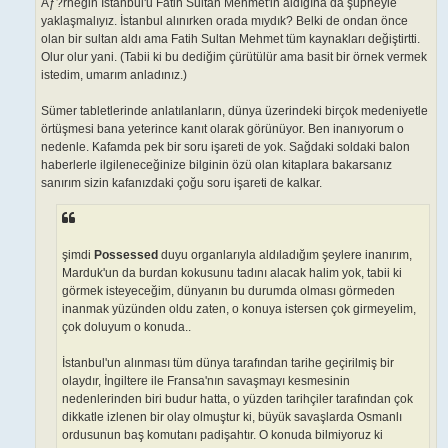
Ãƒ?rneğin İstanbul'u Fatih Sultan Mehmet'in aldığına da şüpheyle
yaklaşmalıyız. İstanbul alınırken orada mıydık? Belki de ondan önce
olan bir sultan aldı ama Fatih Sultan Mehmet tüm kaynakları değiştirtti.
Olur olur yani. (Tabii ki bu dediğim çürütülür ama basit bir örnek vermek
istedim, umarım anladınız.)
Sümer tabletlerinde anlatılanların, dünya üzerindeki birçok medeniyetle
örtüşmesi bana yeterince kanıt olarak görünüyor. Ben inanıyorum o
nedenle. Kafamda pek bir soru işareti de yok. Sağdaki soldaki balon
haberlerle ilgileneceğinize bilginin özü olan kitaplara bakarsanız
sanırım sizin kafanızdaki çoğu soru işareti de kalkar.
şimdi
Possessed
duyu organlarıyla aldıladığım şeylere inanırım,
Marduk'un da burdan kokusunu tadını alacak halim yok, tabii ki
görmek isteyeceğim, dünyanın bu durumda olması görmeden
inanmak yüzünden oldu zaten, o konuya istersen çok girmeyelim,
çok doluyum o konuda..
İstanbul'un alınması tüm dünya tarafından tarihe geçirilmiş bir
olaydır, İngiltere ile Fransa'nın savaşmayı kesmesinin
nedenlerinden biri budur hatta, o yüzden tarihçiler tarafından çok
dikkatle izlenen bir olay olmuştur ki, büyük savaşlarda Osmanlı
ordusunun baş komutanı padişahtır. O konuda bilmiyoruz ki