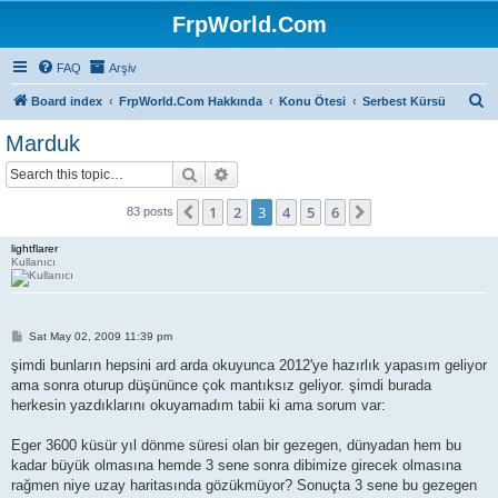
FrpWorld.Com
FAQ
Arşiv
S
Board index
FrpWorld.Com Hakkında
Konu Ötesi
Serbest Kürsü
e
Marduk
a
Search
Advanced search
r
c
1
2
3
4
5
6
Previous
Next
83 posts
h
lightflarer
Kullanıcı
P
Sat May 02, 2009 11:39 pm
o
s
şimdi bunların hepsini ard arda okuyunca 2012'ye hazırlık yapasım geliyor
t
ama sonra oturup düşününce çok mantıksız geliyor. şimdi burada
herkesin yazdıklarını okuyamadım tabii ki ama sorum var:
Eger 3600 küsür yıl dönme süresi olan bir gezegen, dünyadan hem bu
kadar büyük olmasına hemde 3 sene sonra dibimize girecek olmasına
rağmen niye uzay haritasında gözükmüyor? Sonuçta 3 sene bu gezegen