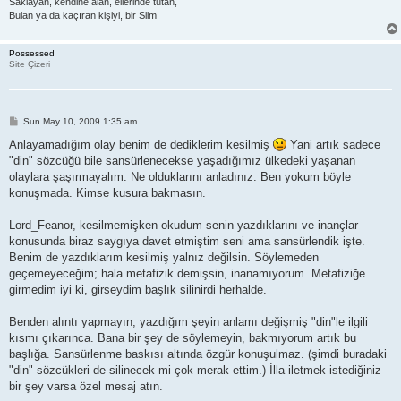
Saklayan, kendine alan, ellerinde tutan,
Bulan ya da kaçıran kişiyi, bir Silm
Possessed
Site Çizeri
P
Sun May 10, 2009 1:35 am
o
s
Anlayamadığım olay benim de dediklerim kesilmiş
Yani artık sadece
t
"din" sözcüğü bile sansürlenecekse yaşadığımız ülkedeki yaşanan
olaylara şaşırmayalım. Ne olduklarını anladınız. Ben yokum böyle
konuşmada. Kimse kusura bakmasın.
Lord_Feanor, kesilmemişken okudum senin yazdıklarını ve inançlar
konusunda biraz saygıya davet etmiştim seni ama sansürlendik işte.
Benim de yazdıklarım kesilmiş yalnız değilsin. Söylemeden
geçemeyeceğim; hala metafizik demişsin, inanamıyorum. Metafiziğe
girmedim iyi ki, girseydim başlık silinirdi herhalde.
Benden alıntı yapmayın, yazdığım şeyin anlamı değişmiş "din"le ilgili
kısmı çıkarınca. Bana bir şey de söylemeyin, bakmıyorum artık bu
başlığa. Sansürlenme baskısı altında özgür konuşulmaz. (şimdi buradaki
"din" sözcükleri de silinecek mi çok merak ettim.) İlla iletmek istediğiniz
bir şey varsa özel mesaj atın.