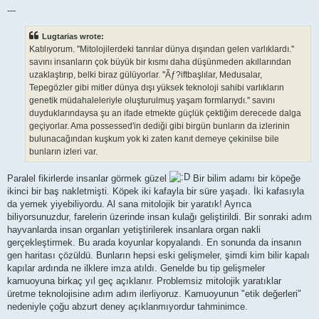
---
Lugtarias wrote:
Katılıyorum. ''Mitolojilerdeki tanrılar dünya dışından gelen varlıklardı.''
savını insanların çok büyük bir kısmı daha düşünmeden akıllarından
uzaklaştırıp, belki biraz gülüyorlar. ''Ãƒ?iftbaşlılar, Medusalar,
Tepegözler gibi mitler dünya dışı yüksek teknoloji sahibi varlıkların
genetik müdahaleleriyle oluşturulmuş yaşam formlarıydı.'' savını
duyduklarındaysa şu an ifade etmekte güçlük çektiğim derecede dalga
geçiyorlar. Ama possessed'in dediği gibi birgün bunların da izlerinin
bulunacağından kuşkum yok ki zaten kanıt demeye çekinilse bile
bunların izleri var.
Paralel fikirlerde insanlar görmek güzel
Bir bilim adamı bir köpeğe
ikinci bir baş nakletmişti. Köpek iki kafayla bir süre yaşadı. İki kafasıyla
da yemek yiyebiliyordu. Al sana mitolojik bir yaratık! Ayrıca
biliyorsunuzdur, farelerin üzerinde insan kulağı geliştirildi. Bir sonraki adım
hayvanlarda insan organları yetiştirilerek insanlara organ nakli
gerçekleştirmek. Bu arada koyunlar kopyalandı. En sonunda da insanın
gen haritası çözüldü. Bunların hepsi eski gelişmeler, şimdi kim bilir kapalı
kapılar ardında ne ilklere imza atıldı. Genelde bu tip gelişmeler
kamuoyuna birkaç yıl geç açıklanır. Problemsiz mitolojik yaratıklar
üretme teknolojisine adım adım ilerliyoruz. Kamuoyunun "etik değerleri"
nedeniyle çoğu abzurt deney açıklanmıyordur tahminimce.