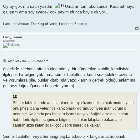
Oy oy çok mu uzun yazdım
Umarım tam okursunuz. Kısa tutmaya
çalıştım ama söyleyecek çok şeyim olunca böyle oluyor...
I am Lord Amean, The King of North, Leader of Zederus..
Lord_Feanor
Kullanıcı
P
Mon May 04, 2009 2:22 pm
o
s
öncelikle zecharia sitchin alanında iyi bir sümerolog olabilir, kendisiyle
t
ilgili pek bir bilgim yok. ama sümer tabletlerini kusursuz şekilde çevirse
ve yorumlasa bile, bunlar kitabında yazdıklarının gerçek olduğu anlamına
gelmez(doğruluğundan bahsetmiyorum).
Sümer tabletlerinde anlatılanların, dünya üzerindeki birçok medeniyetle
örtüşmesi bana yeterince kanıt olarak görünüyor. Ben inanıyorum o
nedenle. Kafamda pek bir soru işareti de yok. Sağdaki soldaki balon
haberlerle ilgileneceğinize bilginin özü olan kitaplara bakarsanız
sanırım sizin kafanızdaki çoğu soru işareti de kalkar.
Sümer tabletleri veya herhangi başka arkeolojik bulgular astronomik