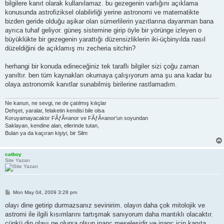
bilgilere kanıt olarak kullanılamaz. bu gezegenin varlığını açıklama
konusunda astrofiziksel olabilirliği yerine astronomi ve matematikte
bizden geride olduğu aşikar olan sümerlilerin yazıtlarına dayanman bana
ayrıca tuhaf geliyor. güneş sistemine girip öyle bir yörünge izleyen o
büyüklükte bir gezegenin yarattığı düzensizliklerin iki-üçbinyılda nasıl
düzeldiğini de açıklamış mı zecheria sitchin?
herhangi bir konuda edineceğiniz tek taraflı bilgiler sizi çoğu zaman
yanıltır. ben tüm kaynakları okumaya çalışıyorum ama şu ana kadar bu
olaya astronomik kanıtlar sunabilmiş birilerine rastlamadım.
Ne kanun, ne sevgi, ne de çatılmış kılıçlar
Dehşet, yaralar, felaketin kendisi bile olsa
Koruyamayacaktır FÃƒÂ«anor ve FÃƒÂ«anor'un soyundan
Saklayan, kendine alan, ellerinde tutan,
Bulan ya da kaçıran kişiyi, bir Silm
catboy
Site Yazarı
P
Mon May 04, 2009 3:28 pm
o
s
olayı dine getirip durmazsanız sevinirim. olayın daha çok mitolojik ve
t
astromi ile ilgili kısımlarını tartışmak sanıyorum daha mantıklı olacaktır.
çünkü din olayı ne olursa olsun inanç meselesidir ve inanç için kanıta