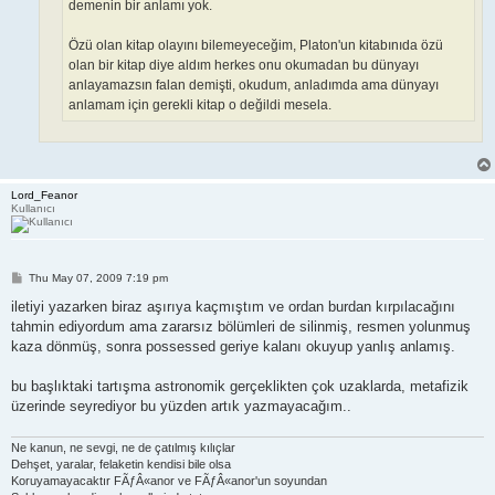
demenin bir anlamı yok.
Özü olan kitap olayını bilemeyeceğim, Platon'un kitabınıda özü
olan bir kitap diye aldım herkes onu okumadan bu dünyayı
anlayamazsın falan demişti, okudum, anladımda ama dünyayı
anlamam için gerekli kitap o değildi mesela.
Lord_Feanor
Kullanıcı
P
Thu May 07, 2009 7:19 pm
o
s
iletiyi yazarken biraz aşırıya kaçmıştım ve ordan burdan kırpılacağını
t
tahmin ediyordum ama zararsız bölümleri de silinmiş, resmen yolunmuş
kaza dönmüş, sonra possessed geriye kalanı okuyup yanlış anlamış.
bu başlıktaki tartışma astronomik gerçeklikten çok uzaklarda, metafizik
üzerinde seyrediyor bu yüzden artık yazmayacağım..
Ne kanun, ne sevgi, ne de çatılmış kılıçlar
Dehşet, yaralar, felaketin kendisi bile olsa
Koruyamayacaktır FÃƒÂ«anor ve FÃƒÂ«anor'un soyundan