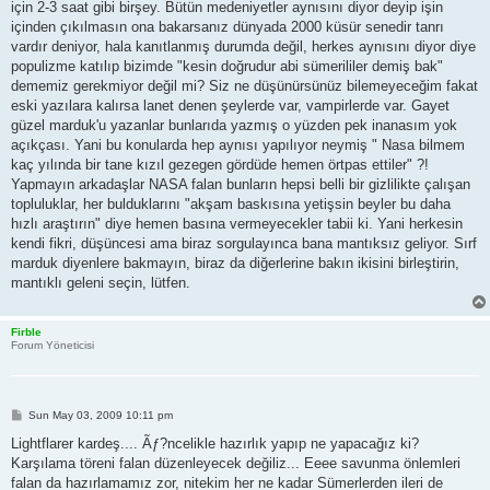
için 2-3 saat gibi birşey. Bütün medeniyetler aynısını diyor deyip işin
içinden çıkılmasın ona bakarsanız dünyada 2000 küsür senedir tanrı
vardır deniyor, hala kanıtlanmış durumda değil, herkes aynısını diyor diye
populizme katılıp bizimde "kesin doğrudur abi sümerililer demiş bak"
dememiz gerekmiyor değil mi? Siz ne düşünürsünüz bilemeyeceğim fakat
eski yazılara kalırsa lanet denen şeylerde var, vampirlerde var. Gayet
güzel marduk'u yazanlar bunlarıda yazmış o yüzden pek inanasım yok
açıkçası. Yani bu konularda hep aynısı yapılıyor neymiş " Nasa bilmem
kaç yılında bir tane kızıl gezegen gördüde hemen örtpas ettiler" ?!
Yapmayın arkadaşlar NASA falan bunların hepsi belli bir gizlilikte çalışan
topluluklar, her bulduklarını "akşam baskısına yetişsin beyler bu daha
hızlı araştırın" diye hemen basına vermeyecekler tabii ki. Yani herkesin
kendi fikri, düşüncesi ama biraz sorgulayınca bana mantıksız geliyor. Sırf
marduk diyenlere bakmayın, biraz da diğerlerine bakın ikisini birleştirin,
mantıklı geleni seçin, lütfen.
Firble
Forum Yöneticisi
P
Sun May 03, 2009 10:11 pm
o
s
Lightflarer kardeş.... Ãƒ?ncelikle hazırlık yapıp ne yapacağız ki?
t
Karşılama töreni falan düzenleyecek değiliz... Eeee savunma önlemleri
falan da hazırlamamız zor, nitekim her ne kadar Sümerlerden ileri de