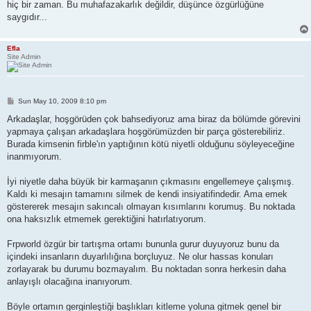
hiç bir zaman. Bu muhafazakarlık değildir, düşünce özgürlüğüne
saygıdır...
Efla
Site Admin
P
Sun May 10, 2009 8:10 pm
o
s
Arkadaşlar, hoşgörüden çok bahsediyoruz ama biraz da bölümde görevini
t
yapmaya çalışan arkadaşlara hoşgörümüzden bir parça gösterebiliriz.
Burada kimsenin firble'ın yaptığının kötü niyetli olduğunu söyleyeceğine
inanmıyorum.
İyi niyetle daha büyük bir karmaşanın çıkmasını engellemeye çalışmış.
Kaldı ki mesajın tamamını silmek de kendi insiyatifindedir. Ama emek
göstererek mesajın sakıncalı olmayan kısımlarını korumuş. Bu noktada
ona haksızlık etmemek gerektiğini hatırlatıyorum.
Frpworld özgür bir tartışma ortamı bununla gurur duyuyoruz bunu da
içindeki insanların duyarlılığına borçluyuz. Ne olur hassas konuları
zorlayarak bu durumu bozmayalım. Bu noktadan sonra herkesin daha
anlayışlı olacağına inanıyorum.
Böyle ortamın gerginleştiği başlıkları kitleme yoluna gitmek genel bir