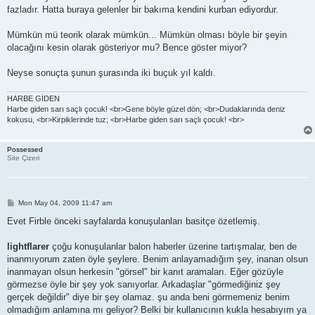
fazladır. Hatta buraya gelenler bir bakıma kendini kurban ediyordur.
Mümkün mü teorik olarak mümkün... Mümkün olması böyle bir şeyin
olacağını kesin olarak gösteriyor mu? Bence göster miyor?
Neyse sonuçta şunun şurasında iki buçuk yıl kaldı.
HARBE GİDEN
Harbe giden sarı saçlı çocuk! <br>Gene böyle güzel dön; <br>Dudaklarında deniz
kokusu, <br>Kirpiklerinde tuz; <br>Harbe giden sarı saçlı çocuk! <br>
Possessed
Site Çizeri
P
Mon May 04, 2009 11:47 am
o
s
Evet Firble önceki sayfalarda konuşulanları basitçe özetlemiş.
t
lightflarer
çoğu konuşulanlar balon haberler üzerine tartışmalar, ben de
inanmıyorum zaten öyle şeylere. Benim anlayamadığım şey, inanan olsun
inanmayan olsun herkesin "görsel" bir kanıt aramaları. Eğer gözüyle
görmezse öyle bir şey yok sanıyorlar. Arkadaşlar "görmediğiniz şey
gerçek değildir" diye bir şey olamaz. şu anda beni görmemeniz benim
olmadığım anlamına mı geliyor? Belki bir kullanıcının kukla hesabıyım ya