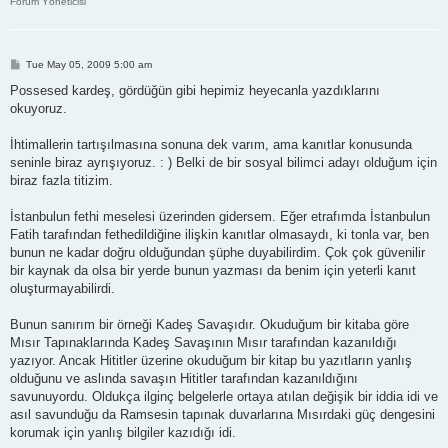
Forum Yöneticisi
P
Tue May 05, 2009 5:00 am
o
s
Possesed kardeş, gördüğün gibi hepimiz heyecanla yazdıklarını
t
okuyoruz.
İhtimallerin tartışılmasına sonuna dek varım, ama kanıtlar konusunda
seninle biraz ayrışıyoruz. : ) Belki de bir sosyal bilimci adayı olduğum için
biraz fazla titizim.
İstanbulun fethi meselesi üzerinden gidersem. Eğer etrafımda İstanbulun
Fatih tarafından fethedildiğine ilişkin kanıtlar olmasaydı, ki tonla var, ben
bunun ne kadar doğru olduğundan şüphe duyabilirdim. Çok çok güvenilir
bir kaynak da olsa bir yerde bunun yazması da benim için yeterli kanıt
oluşturmayabilirdi.
Bunun sanırım bir örneği Kadeş Savaşıdır. Okuduğum bir kitaba göre
Mısır Tapınaklarında Kadeş Savaşının Mısır tarafından kazanıldığı
yazıyor. Ancak Hititler üzerine okuduğum bir kitap bu yazıtların yanlış
olduğunu ve aslında savaşın Hititler tarafından kazanıldığını
savunuyordu. Oldukça ilginç belgelerle ortaya atılan değişik bir iddia idi ve
asıl savunduğu da Ramsesin tapınak duvarlarına Mısırdaki güç dengesini
korumak için yanlış bilgiler kazıdığı idi.