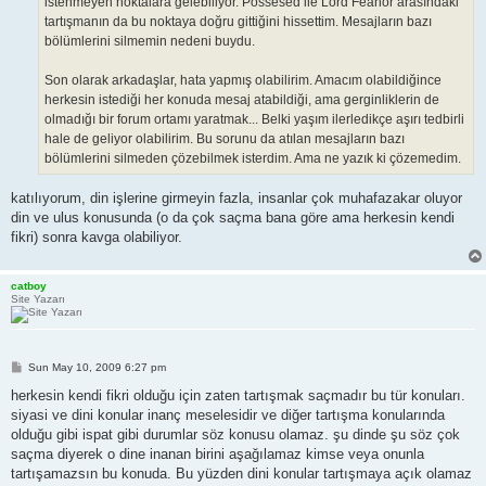
istenmeyen noktalara gelebiliyor. Possesed ile Lord Feanor arasındaki
tartışmanın da bu noktaya doğru gittiğini hissettim. Mesajların bazı
bölümlerini silmemin nedeni buydu.
Son olarak arkadaşlar, hata yapmış olabilirim. Amacım olabildiğince
herkesin istediği her konuda mesaj atabildiği, ama gerginliklerin de
olmadığı bir forum ortamı yaratmak... Belki yaşım ilerledikçe aşırı tedbirli
hale de geliyor olabilirim. Bu sorunu da atılan mesajların bazı
bölümlerini silmeden çözebilmek isterdim. Ama ne yazık ki çözemedim.
katılıyorum, din işlerine girmeyin fazla, insanlar çok muhafazakar oluyor
din ve ulus konusunda (o da çok saçma bana göre ama herkesin kendi
fikri) sonra kavga olabiliyor.
catboy
Site Yazarı
P
Sun May 10, 2009 6:27 pm
o
s
herkesin kendi fikri olduğu için zaten tartışmak saçmadır bu tür konuları.
t
siyasi ve dini konular inanç meselesidir ve diğer tartışma konularında
olduğu gibi ispat gibi durumlar söz konusu olamaz. şu dinde şu söz çok
saçma diyerek o dine inanan birini aşağılamaz kimse veya onunla
tartışamazsın bu konuda. Bu yüzden dini konular tartışmaya açık olamaz