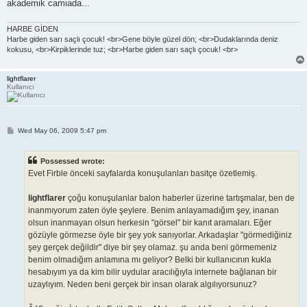
akademik camiada...
HARBE GİDEN
Harbe giden sarı saçlı çocuk! <br>Gene böyle güzel dön; <br>Dudaklarında deniz
kokusu, <br>Kirpiklerinde tuz; <br>Harbe giden sarı saçlı çocuk! <br>
lightflarer
Kullanıcı
P
Wed May 06, 2009 5:47 pm
o
s
t
Possessed wrote:
Evet Firble önceki sayfalarda konuşulanları basitçe özetlemiş.
lightflarer
çoğu konuşulanlar balon haberler üzerine tartışmalar, ben de
inanmıyorum zaten öyle şeylere. Benim anlayamadığım şey, inanan
olsun inanmayan olsun herkesin "görsel" bir kanıt aramaları. Eğer
gözüyle görmezse öyle bir şey yok sanıyorlar. Arkadaşlar "görmediğiniz
şey gerçek değildir" diye bir şey olamaz. şu anda beni görmemeniz
benim olmadığım anlamına mı geliyor? Belki bir kullanıcının kukla
hesabıyım ya da kim bilir uydular aracılığıyla internete bağlanan bir
uzaylıyım. Neden beni gerçek bir insan olarak algılıyorsunuz?