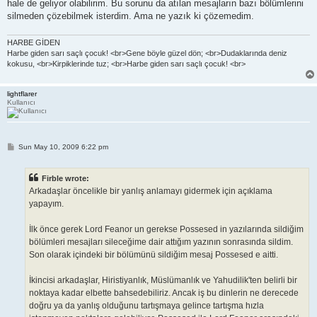
hale de geliyor olabilirim. Bu sorunu da atılan mesajların bazı bölümlerini
silmeden çözebilmek isterdim. Ama ne yazık ki çözemedim.
HARBE GİDEN
Harbe giden sarı saçlı çocuk! <br>Gene böyle güzel dön; <br>Dudaklarında deniz
kokusu, <br>Kirpiklerinde tuz; <br>Harbe giden sarı saçlı çocuk! <br>
lightflarer
Kullanıcı
P
Sun May 10, 2009 6:22 pm
o
s
t
Firble wrote:
Arkadaşlar öncelikle bir yanlış anlamayı gidermek için açıklama
yapayım.
İlk önce gerek Lord Feanor un gerekse Possesed in yazılarında sildiğim
bölümleri mesajları sileceğime dair attığım yazının sonrasında sildim.
Son olarak içindeki bir bölümünü sildiğim mesaj Possesed e aitti.
İkincisi arkadaşlar, Hiristiyanlık, Müslümanlık ve Yahudilik'ten belirli bir
noktaya kadar elbette bahsedebiliriz. Ancak iş bu dinlerin ne derecede
doğru ya da yanlış olduğunu tartışmaya gelince tartışma hızla