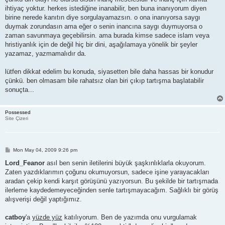
ihtiyaç yoktur. herkes istediğine inanabilir, ben buna inanıyorum diyen
birine nerede kanıtın diye sorgulayamazsın. o ona inanıyorsa saygı
duymak zorundasın ama eğer o senin inancına saygı duymuyorsa o
zaman savunmaya geçebilirsin. ama burada kimse sadece islam veya
hristiyanlık için de değil hiç bir dini, aşağılamaya yönelik bir şeyler
yazamaz, yazmamalıdır da.
lütfen dikkat edelim bu konuda, siyasetten bile daha hassas bir konudur
çünkü. ben olmasam bile rahatsız olan biri çıkıp tartışma başlatabilir
sonuçta...
Possessed
Site Çizeri
P
Mon May 04, 2009 9:26 pm
o
s
Lord_Feanor
asıl ben senin iletilerini büyük şaşkınlıklarla okuyorum.
t
Zaten yazdıklarımın çoğunu okumuyorsun, sadece işine yarayacakları
aradan çekip kendi karşıt görüşünü yazıyorsun. Bu şekilde bir tartışmada
ilerleme kaydedemeyeceğinden senle tartışmayacağım. Sağlıklı bir görüş
alışverişi değil yaptığımız.
catboy
'a
yüzde yüz
katılıyorum. Ben de yazımda onu vurgulamak