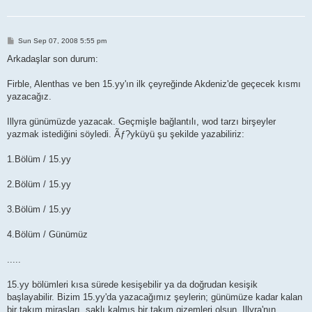
P
Sun Sep 07, 2008 5:55 pm
o
s
Arkadaşlar son durum:
t
Firble, Alenthas ve ben 15.yy'ın ilk çeyreğinde Akdeniz'de geçecek kısmı
yazacağız.
Illyra günümüzde yazacak. Geçmişle bağlantılı, wod tarzı birşeyler
yazmak istediğini söyledi. Ãƒ?yküyü şu şekilde yazabiliriz:
1.Bölüm / 15.yy
2.Bölüm / 15.yy
3.Bölüm / 15.yy
4.Bölüm / Günümüz
.....
15.yy bölümleri kısa sürede kesişebilir ya da doğrudan kesişik
başlayabilir. Bizim 15.yy'da yazacağımız şeylerin; günümüze kadar kalan
bir takım mirasları, saklı kalmış bir takım gizemleri olsun, Illyra'nın