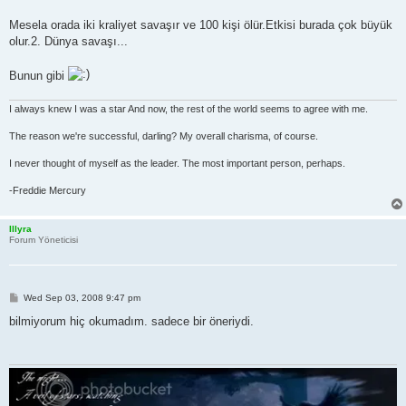
Mesela orada iki kraliyet savaşır ve 100 kişi ölür.Etkisi burada çok büyük
olur.2. Dünya savaşı...
Bunun gibi
I always knew I was a star And now, the rest of the world seems to agree with me.
The reason we're successful, darling? My overall charisma, of course.
I never thought of myself as the leader. The most important person, perhaps.
-Freddie Mercury
Illyra
Forum Yöneticisi
P
Wed Sep 03, 2008 9:47 pm
o
s
bilmiyorum hiç okumadım. sadece bir öneriydi.
t