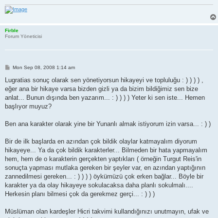
Firble
Forum Yöneticisi
P
Mon Sep 08, 2008 1:14 am
o
s
Lugratias sonuç olarak sen yönetiyorsun hikayeyi ve topluluğu : ) ) ) ) ,
t
eğer ana bir hikaye varsa bizden gizli ya da bizim bildiğimiz sen bize
anlat... Bunun dışında ben yazarım... : ) ) ) ) Yeter ki sen iste... Hemen
başlıyor muyuz?
Ben ana karakter olarak yine bir Yunanlı almak istiyorum izin varsa... : ) )
Bir de ilk başlarda en azından çok bildik olaylar katmayalım diyorum
hikayeye... Ya da çok bildik karakterler... Bilmeden bir hata yapmayalım
hem, hem de o karakterin gerçekten yaptıkları ( örneğin Turgut Reis'in
sonuçta yapması mutlaka gereken bir şeyler var, en azından yaptığının
zannedilmesi gereken... : ) ) ) ) öykümüzü çok erken bağlar... Böyle bir
karakter ya da olay hikayeye sokulacaksa daha planlı sokulmalı....
Herkesin planı bilmesi çok da gerekmez gerçi... : ) ) )
Müslüman olan kardeşler Hicri takvimi kullandığınızı unutmayın, ufak ve