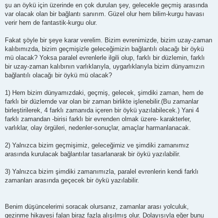
s
şu an öykü için üzerinde en çok durulan şey, gelecekle geçmiş arasında
t
var olacak olan bir bağlantı sanırım. Güzel olur hem bilim-kurgu havası
verir hem de fantastik-kurgu olur.
Fakat şöyle bir şeye karar verelim. Bizim evrenimizde, bizim uzay-zaman
kalıbımızda, bizim geçmişizle geleceğimizin bağlantılı olacağı bir öykü
mü olacak? Yoksa paralel evrenlerle ilgili olup, farklı bir düzlemin, farklı
bir uzay-zaman kalıbının varlıklarıyla, uygarlıklarıyla bizim dünyamızın
bağlantılı olacağı bir öykü mü olacak?
1) Hem bizim dünyamızdaki, geçmiş, gelecek, şimdiki zaman, hem de
farklı bir düzlemde var olan bir zaman birlikte işlenebilir.(Bu zamanlar
birleştirilerek, 4 farklı zamanıda içeren bir öykü yazılabilecek.) Yani 4
farklı zamandan -birisi farklı bir evrenden olmak üzere- karakterler,
varlıklar, olay örgüleri, nedenler-sonuçlar, amaçlar harmanlanacak.
2) Yalnızca bizim geçmişimiz, geleceğimiz ve şimdiki zamanımız
arasında kurulacak bağlantılar tasarlanarak bir öykü yazılabilir.
3) Yalnızca bizim şimdiki zamanımızla, paralel evrenlerin kendi farklı
zamanları arasında geçecek bir öykü yazılabilir.
Benim düşüncelerimi soracak olursanız, zamanlar arası yolculuk,
gezinme hikayesi falan biraz fazla alışılmış olur. Dolayısıyla eğer bunu