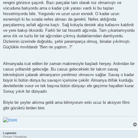
rengini görünce şaşırdı. Bazı parçalar tam olarak toz olmamıştı ve
vücuduna batıyordu ama o kadar çok yarası vardı ki bu taşları
hissetmiyordu bile. Yorgundu ve uzun uzun esnedi. O kadar uzun
esnemişti ki bu sırada nefes alması da gerekti. Nefes aldığında
parçalanmış asfalt ağzına kaçtı. Sağ koluyla destek alıp kafasını kaldırdı
ve yere bakıp öksürdü. Farklı bir tat hissetti ağzında. Tam çıkartamıyordu
ama ılık ve tuzlu bir tat ağzından çıkmış dudaklarından damlıyordu.
Dizlerinin üzerinde doğruldu, şehir paramparça olmuş, binalar yıkılmıştı.
Güçlükle mırıldandı “Ben ne yaptım..?”
Almanyada icat edilen bir zaman makinesiyle başladı herşey. Ardından bir
casus yollanıldı geleceğe. Bu casus gelecekteki bir takım savaş
teknolojisini çalarak almanyanın yenilmez olmasını sağlar. Savaş o kadar
büyür ki bütün dünya bu savaşın içerisine çekilir. Almanya ittifak kurduğu
devletleride vurur ve tek başına bütün dünyayı ele geçirme hayalleri kurar.
Sonuç yıkık bir dünyadır.
Böyle bir şeyler aklıma geldi ama bilmiyorum eski ucuz bi aksiyon filmi
gibi gözüktü birden bire.
Lugtarias
Forum Yöneticisi