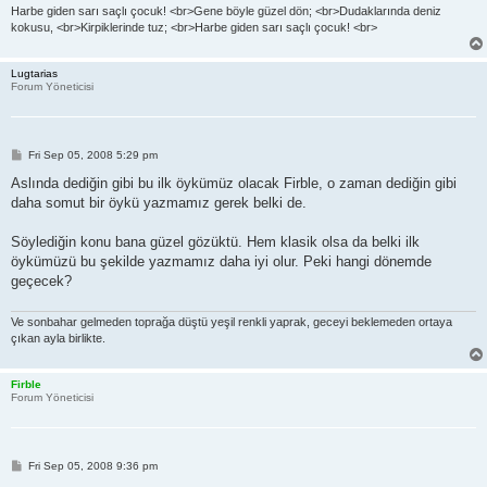
Harbe giden sarı saçlı çocuk! <br>Gene böyle güzel dön; <br>Dudaklarında deniz
kokusu, <br>Kirpiklerinde tuz; <br>Harbe giden sarı saçlı çocuk! <br>
Lugtarias
Forum Yöneticisi
P
Fri Sep 05, 2008 5:29 pm
o
s
Aslında dediğin gibi bu ilk öykümüz olacak Firble, o zaman dediğin gibi
t
daha somut bir öykü yazmamız gerek belki de.
Söylediğin konu bana güzel gözüktü. Hem klasik olsa da belki ilk
öykümüzü bu şekilde yazmamız daha iyi olur. Peki hangi dönemde
geçecek?
Ve sonbahar gelmeden toprağa düştü yeşil renkli yaprak, geceyi beklemeden ortaya
çıkan ayla birlikte.
Firble
Forum Yöneticisi
P
Fri Sep 05, 2008 9:36 pm
o