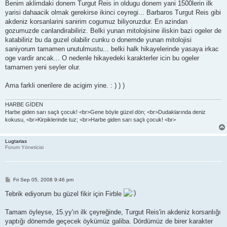
s
Benim aklimdaki donem Turgut Reis in oldugu donem yani 1500lerin ilk
t
yarisi dahaacik olmak gerekirse ikinci ceyregi... Barbaros Turgut Reis gibi
akdeniz korsanlarini sanirim cogumuz biliyoruzdur. En azindan
gozumuzde canlandirabiliriz. Belki yunan mitolojisine iliskin bazi ogeler de
katabiliriz bu da guzel olabilir cunku o donemde yunan mitolojisi
saniyorum tamamen unutulmustu... belki halk hikayelerinde yasaya irkac
oge vardir ancak... O nedenle hikayedeki karakterler icin bu ogeler
tamamen yeni seyler olur.
Ama farkli onerilere de acigim yine. : ) ) )
HARBE GİDEN
Harbe giden sarı saçlı çocuk! <br>Gene böyle güzel dön; <br>Dudaklarında deniz
kokusu, <br>Kirpiklerinde tuz; <br>Harbe giden sarı saçlı çocuk! <br>
Lugtarias
Forum Yöneticisi
P
Fri Sep 05, 2008 9:46 pm
o
s
Tebrik ediyorum bu güzel fikir için Firble
t
Tamam öyleyse, 15.yy'ın ilk çeyreğinde, Turgut Reis'in akdeniz korsanlığı
yaptığı dönemde geçecek öykümüz galiba. Dördümüz de birer karakter