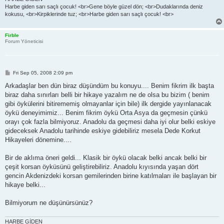
Harbe giden sarı saçlı çocuk! <br>Gene böyle güzel dön; <br>Dudaklarında deniz
kokusu, <br>Kirpiklerinde tuz; <br>Harbe giden sarı saçlı çocuk! <br>
Firble
Forum Yöneticisi
P
Fri Sep 05, 2008 2:09 pm
o
s
Arkadaşlar ben dün biraz düşündüm bu konuyu.... Benim fikrim ilk başta
t
biraz daha sınırları belli bir hikaye yazalım ne de olsa bu bizim ( benim
gibi öykülerini bitirememiş olmayanlar için bile) ilk dergide yayınlanacak
öykü deneyimimiz... Benim fikrim öykü Orta Asya da geçmesin çünkü
orayı çok fazla bilmiyoruz. Anadolu da geçmesi daha iyi olur belki eskiye
gideceksek Anadolu tarihinde eskiye gidebiliriz mesela Dede Korkut
Hikayeleri dönemine....
Bir de aklıma öneri geldi... Klasik bir öykü olacak belki ancak belki bir
çeşit korsan öyküsünü geliştirebiliriz. Anadolu kıyısında yaşan dört
gencin Akdenizdeki korsan gemilerinden birine katılmaları ile başlayan bir
hikaye belki...
Bilmiyorum ne düşünürsünüz?
HARBE GİDEN