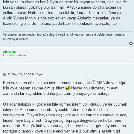
için yazalım diyorum ben? Illyra da genç bir bayan yazarsa, özellikle de
korsan olursa, çok hoş olur sanırım. Ãƒ?ykü içinde dört karakterinde
yolları kesişir. Hatta belki tema şu olabilir; Turgut Reis'in kulağına giden,
Antik Yunan Mitolojisinde söz edilen kayıp Akdeniz mekanları ya da
hazineleri gibi... Bu mekana ya da hazinelere ulaşılmaya çalışılabilir..
Ve sonbahar gelmeden toprağa düştü yeşil renkli yaprak, geceyi beklemeden ortaya
çıkan ayla birlikte.
Alenthas
Forum Yöneticisi
P
Fri Sep 05, 2008 9:47 pm
o
s
Ben yazarken düzenlersin diye ummuştum ama
MSN'de yazdığım
t
için öyle baştan savma olmuş biraz
Neyse onu düzelteyim aynı
zamanda bir kaç ekleme daha yapıcam (konuya genel bakış).
O kadar halsizdi ki gözlerini bile açmak istemiyor, olduğu yerde uyumak
istiyordu. Ama şimdi pes etmeyecekti. İstemese de kendisini
zorlayacaktı. Olayın heyecanı geçtikçe vücudu karıncalanmaya ve acıyı
hissetmeye başlamıştı. Sağ yanağı toprağa değiyordu ve kolları öne
uzanmıştı. Sol gözünü yavaşça açtı, her şey bulanık görünüyordu ama
toprağın o tanıdık koyu kahverengi yerine tuz buz olmuş asfaltın gri