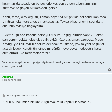
kısımları da tesadüfen bu şeylerle kesişen ve sonra bunların izini
sürmeye başlayan bir karakteri içersin.
Konu, tema, olay örgüsü, zaman gayet iyi bir şekilde belirlendi kanımca.
Bir itirazı olan varsa yazsın arkadaşlar. Yoksa bikaç önemli şeyi daha
düşünüp öyküye başlayalım.
Ekleme: şu ana kadarki herşeyi Oluşum Başlığı altında yaptık. Fakat
sanıyorum çoktan oluştuk ve ilk öykümüze başlamak üzereyiz. Meşe
Kovuğu'yla ilgili ayrı bir bölüm açılacak mı sitede, yoksa yeni başlıklar
açarak Edebi Kürsü'nün içinde mi sürdürmeye devam edeceğiz karar
alımlarımızı ve tartışmalarımızı?
Ve sonbahar gelmeden toprağa düştü yeşil renkli yaprak, geceyi beklemeden ortaya
çıkan ayla birlikte.
Alenthas
Forum Yöneticisi
P
Sun Sep 07, 2008 6:48 pm
o
s
Bütün bu bölümleri birlikte kurgulayalım ki kopukluk olmasın?
t