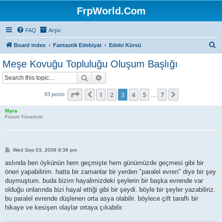
FrpWorld.Com
FAQ
Arşiv
S
Board index
Fantastik Edebiyat
Edebi Kürsü
e
Meşe Kovuğu Topluluğu Oluşum Başlığı
a
Search
Advanced search
r
c
Page
3
of
7
1
2
3
4
5
7
Previous
Next
93 posts
…
h
Illyra
Forum Yöneticisi
P
Wed Sep 03, 2008 9:36 pm
o
s
aslında ben öykünün hem geçmişte hem günümüzde geçmesi gibi bir
t
öneri yapabilirim. hatta bir zamanlar bir yerden "paralel evren" diye bir şey
duymuştum. buda bizim hayalimizdeki şeylerin bir başka evrende var
olduğu onlarında bizi hayal ettiği gibi bir şeydi. böyle bir şeyler yazabiliriz.
bu paralel evrende düşlenen orta asya olabilir. böylece çift taraflı bir
hikaye ve kesişen olaylar ortaya çıkabilir.