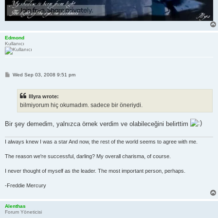
Edmond
Kullanıcı
P
Wed Sep 03, 2008 9:51 pm
o
s
t
Illyra wrote:
bilmiyorum hiç okumadım. sadece bir öneriydi.
Bir şey demedim, yalnızca örnek verdim ve olabileceğini belirttim
I always knew I was a star And now, the rest of the world seems to agree with me.
The reason we're successful, darling? My overall charisma, of course.
I never thought of myself as the leader. The most important person, perhaps.
-Freddie Mercury
Alenthas
Forum Yöneticisi