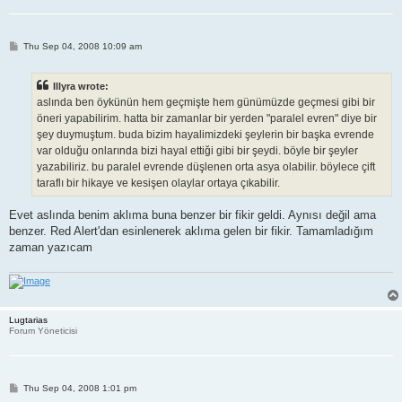
P
Thu Sep 04, 2008 10:09 am
o
s
t
Illyra wrote:
aslında ben öykünün hem geçmişte hem günümüzde geçmesi gibi bir
öneri yapabilirim. hatta bir zamanlar bir yerden "paralel evren" diye bir
şey duymuştum. buda bizim hayalimizdeki şeylerin bir başka evrende
var olduğu onlarında bizi hayal ettiği gibi bir şeydi. böyle bir şeyler
yazabiliriz. bu paralel evrende düşlenen orta asya olabilir. böylece çift
taraflı bir hikaye ve kesişen olaylar ortaya çıkabilir.
Evet aslında benim aklıma buna benzer bir fikir geldi. Aynısı değil ama
benzer. Red Alert'dan esinlenerek aklıma gelen bir fikir. Tamamladığım
zaman yazıcam
Lugtarias
Forum Yöneticisi
P
Thu Sep 04, 2008 1:01 pm
o