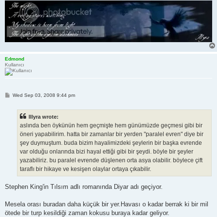
Edmond
Kullanıcı
P
Wed Sep 03, 2008 9:44 pm
o
s
t
Illyra wrote:
aslında ben öykünün hem geçmişte hem günümüzde geçmesi gibi bir
öneri yapabilirim. hatta bir zamanlar bir yerden "paralel evren" diye bir
şey duymuştum. buda bizim hayalimizdeki şeylerin bir başka evrende
var olduğu onlarında bizi hayal ettiği gibi bir şeydi. böyle bir şeyler
yazabiliriz. bu paralel evrende düşlenen orta asya olabilir. böylece çift
taraflı bir hikaye ve kesişen olaylar ortaya çıkabilir.
Stephen King'in Tılsım adlı romanında Diyar adı geçiyor.
Mesela orası buradan daha küçük bir yer.Havası o kadar berrak ki bir mil
ötede bir turp kesildiği zaman kokusu buraya kadar geliyor.