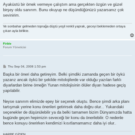
Ayaküstü bir örnek vermeye çalıştım ama gerçekten özgün ve güzel
birşey oldu sanırım. Bunu okuyup ne düşündüğünüzü yazarsanız çok
sevinirim.
Ve sonbahar gelmeden toprağa düştü yeşil renkli yaprak, geceyi beklemeden ortaya
çıkan ayla birlikte.
Firble
Forum Yöneticisi
P
Thu Sep 04, 2008 1:53 pm
o
s
Başka bir öneri daha getireyim. Belki şimdiki zamanda geçen bir öykü
t
yazarız ancak öykü bir şekilde mitolojilerde var olduğu yazılan farklı
diyarlardan birine örneğin Yunan mitolojisinin ölüler diyarı hadese geçiş
yapılabilir.
Neyse sanırım elimizde epey bir seçenek oluştu. Bence şimdi arka planı
tartışmak yerine konu önerileri getirirsek daha doğru olur... Yukarıdaki
seçenekler de düşünülebilir ya da belki tamamen bizim Dünyamızda hatta
bugünde geçen hepimizin seveceği bir konu da önerilebilir. O nedenle
bence konuyu önerirken kendimizi kısıtlamamamız daha iyi olur..
HARBE GİDEN