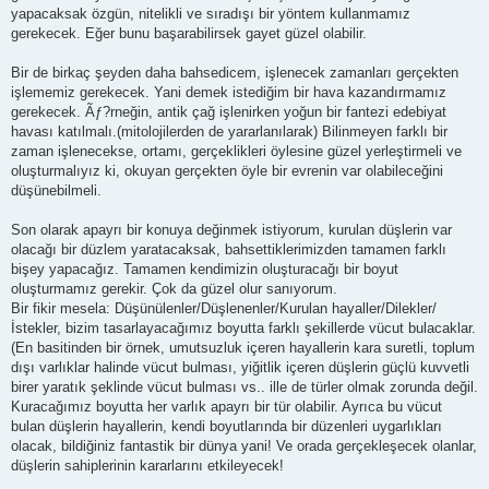
yapacaksak özgün, nitelikli ve sıradışı bir yöntem kullanmamız
gerekecek. Eğer bunu başarabilirsek gayet güzel olabilir.
Bir de birkaç şeyden daha bahsedicem, işlenecek zamanları gerçekten
işlememiz gerekecek. Yani demek istediğim bir hava kazandırmamız
gerekecek. Ãƒ?rneğin, antik çağ işlenirken yoğun bir fantezi edebiyat
havası katılmalı.(mitolojilerden de yararlanılarak) Bilinmeyen farklı bir
zaman işlenecekse, ortamı, gerçeklikleri öylesine güzel yerleştirmeli ve
oluşturmalıyız ki, okuyan gerçekten öyle bir evrenin var olabileceğini
düşünebilmeli.
Son olarak apayrı bir konuya değinmek istiyorum, kurulan düşlerin var
olacağı bir düzlem yaratacaksak, bahsettiklerimizden tamamen farklı
bişey yapacağız. Tamamen kendimizin oluşturacağı bir boyut
oluşturmamız gerekir. Çok da güzel olur sanıyorum.
Bir fikir mesela: Düşünülenler/Düşlenenler/Kurulan hayaller/Dilekler/
İstekler, bizim tasarlayacağımız boyutta farklı şekillerde vücut bulacaklar.
(En basitinden bir örnek, umutsuzluk içeren hayallerin kara suretli, toplum
dışı varlıklar halinde vücut bulması, yiğitlik içeren düşlerin güçlü kuvvetli
birer yaratık şeklinde vücut bulması vs.. ille de türler olmak zorunda değil.
Kuracağımız boyutta her varlık apayrı bir tür olabilir. Ayrıca bu vücut
bulan düşlerin hayallerin, kendi boyutlarında bir düzenleri uygarlıkları
olacak, bildiğiniz fantastik bir dünya yani! Ve orada gerçekleşecek olanlar,
düşlerin sahiplerinin kararlarını etkileyecek!