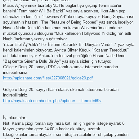
Masis Ãƒ?şenmez bizi SkyNET'le bağlantıya geçirip Terminatör'ün
bahsini "Terminatör Will Be Back!" yazısıyla açarken, İlker Altın pop
sürrealizmin kimliğini "Lowbrow Art" ile ortaya koyuyor. Barış Saydam ise
soyulmanın hazzını "The Pleasure of Being Robbed" yazısında inceliyor.
Hasan Nadir Derin tüm karizmasına karşın Wolverine'in aslında bir
müzikal oyuncusu olduğunu "Müzikallerden Hollywood Yıldızlığına" adlı
Hugh Jackman yazısıyla gösteriyor.
Yazar Erol Ãƒ?elik'i "Her İnsanın Karanlık Bir Dünyası Vardır..." yazısıyla
kendi kaleminden okuyoruz. Ayrıca Bihter Küçük "Kozanın Tereddütü"
adlı kitabı inceliyor. Ankara'nın festival günlüğünü Hasan Nadir Derin
"Başkentte Sinema Dolu Bir Ay" yazısıyla sizler için tutuyor.
Gölge e-Dergi 20. sayıyı PDF olarak okumak isterseniz buradan
indirebilirsiniz.
http://rapidshare.com/files/227068021/golge20.pdf
Gölge e-Dergi 20. sayıyı flash olarak okumak isterseniz buradan
indirebilirsiniz.
http://hayalsaati.com/index.php?option= ... Itemid=69v
İyi okumalar...
Not: Karma çizgi roman sayımıza katılım için genel isteğe uyarak 6
Mayıs çarşamba gece 24:00 a kadar ek süreyi uzattık.
Eksiği olanlar tamamlayabilir son rütuşları atabilir bir oh çekip yeniden