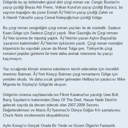
Gölge'de bu ay birbirinden güzel dört çizgi roman var. Cengiz Bostan'ın
yazıp çizdiği Beyaz Atlı Prens, Volkan Kurut'un yazıp çizdiği Büyücü, bu
sayının kapağını da çizen Emrah Ãƒ?ıldır'ın yazıp çizdiği Zahiri ve
A.Hamdi Yüksel'in yazıp Cemal Keleşoğlu'nun çizdiği Gölge.
Bu çizgi roman zenginliğini çizgi roman yazıları ile de süsledik. Sadece
Kaan Gölge için Sedece Çizgi'yi yazdı. İlker Gazioğlu ile Çizgi romanı
Ãƒ?ete üzerine bir röportaj yaptık. Ãƒ?ete'nin yazarı Aşkın Baysal'da
'yazarının kaleminden' Ãƒ?ete'nin öyküsünü yazdı. Çizgi roman nostaljisi
köşemizin bu sayıdaki yazarı da Murat Tolga şen. Türkiye'de çizgi
romanın popüler günlerini bir kere daha anmak isterseniz bu yazıyı
kaçırmayın.
Yaz sıcağında klimalı sinema salonlarını tercih edecekler için öncelikli
önerimiz Batman. Ãƒ?mit Kireççi Batman çizgi romanlarını Gölge için
yeniden okudu. Ve daha sıcak günler gelmeden Hellboy'un yaratıcısı Mike
Mignola ile Söyleşi'yi Gölge'de okuyun.
Gölge'nin sinema sayfalarında ise Fikret Karakurt'un yazdığı Uwe Boll,
Barış Saydam'ın kaleminden Diary Of The Died, Hasan Nadir Derin'in
gelecek sayıda da devam edecek olan 2007-2008 Sezonu
Değerlendirmesi ve Masis Ãƒ?şenmez'in Dünya Göğüs Kılı şampiyonu;
Chuck Noris incelemesini okuyabilirsiniz.
Aylin Konay'ın Gerçek Orada Bir Yerde ve Gizem Ölgen'in Fantastik