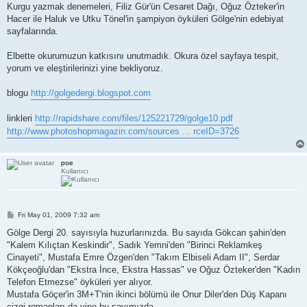
Kurgu yazmak denemeleri, Filiz Gür'ün Cesaret Dağı, Oğuz Özteker'in
Hacer ile Haluk ve Utku Tönel'in şampiyon öyküleri Gölge'nin edebiyat
sayfalarında.
Elbette okurumuzun katkısını unutmadık. Okura özel sayfaya tespit,
yorum ve eleştirilerinizi yine bekliyoruz.
blogu
http://golgedergi.blogspot.com
linkleri
http://rapidshare.com/files/125221729/golge10.pdf
http://www.photoshopmagazin.com/sources ... rceID=3726
poe
Kullanıcı
P
Fri May 01, 2009 7:32 am
o
s
Gölge Dergi 20. sayısıyla huzurlarınızda. Bu sayıda Gökcan şahin'den
t
"Kalem Kılıçtan Keskindir", Sadık Yemni'den "Birinci Reklamkeş
Cinayeti", Mustafa Emre Özgen'den "Takım Elbiseli Adam II", Serdar
Kökçeoğlu'dan "Ekstra İnce, Ekstra Hassas" ve Oğuz Özteker'den "Kadın
Telefon Etmezse" öyküleri yer alıyor.
Mustafa Göçer'in 3M+T'nin ikinci bölümü ile Onur Diler'den Düş Kapanı
çizgi romanları da yine bu sayımızda.