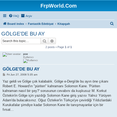
FrpWorld.Com
FAQ
Arşiv
S
Board index
Fantastik Edebiyat
Kitapgah
e
GÖLGE'DE BU AY
a
Search
Advanced search
r
2 posts • Page
1
of
1
c
poe
h
Kullanıcı
GÖLGE'DE BU AY
P
Fri Jun 27, 2008 5:35 am
o
s
Yaz geldi ve Gölge çok kalabalık. Gölge e-Dergi'de bu ayın öne çıkanı
t
Robert E. Howard'ın "püriten" kahramanı Solomon Kane. 'Püriten
kahraman nasıl bir şey?' sorusunun cevabını da kuşkusuz M. Korkut
Öztekin'in Gölge için yazdığı Solomon Kane giriş yazısı Yalnız Yürüyen
Adam'da bulacaksınız. Oğuz Özteker'in Türkçe'ye çevirdiği Yıldızlardaki
Kurukafalar şimdiye kadar Solomon Kane ile tanışmayanlar için bir
fırsat…