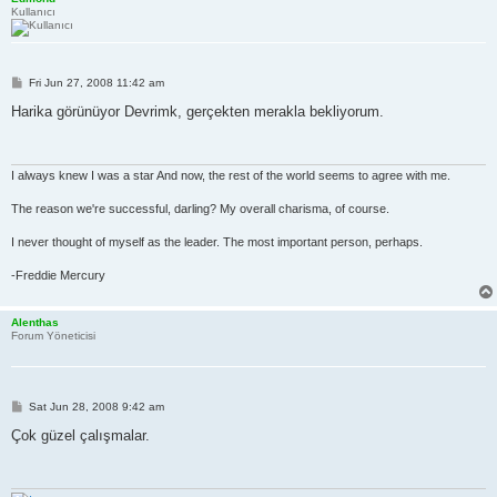
Kullanıcı
P
Fri Jun 27, 2008 11:42 am
o
s
Harika görünüyor Devrimk, gerçekten merakla bekliyorum.
t
I always knew I was a star And now, the rest of the world seems to agree with me.
The reason we're successful, darling? My overall charisma, of course.
I never thought of myself as the leader. The most important person, perhaps.
-Freddie Mercury
Alenthas
Forum Yöneticisi
P
Sat Jun 28, 2008 9:42 am
o
s
Çok güzel çalışmalar.
t