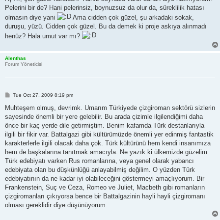
t
Pelerini bir de? Hani pelerinsiz, boynuzsuz da olur da, süreklilik hatası
olmasın diye yani
Ama cidden çok güzel, şu arkadaki sokak,
duruşu, yüzü. Cidden çok güzel. Bu da demek ki proje askıya alınmadı
henüz? Hala umut var mı?
Alenthas
Forum Yöneticisi
P
Tue Oct 27, 2009 8:19 pm
o
s
Muhteşem olmuş, devrimk. Umarım Türkiyede çizgiroman sektörü sizlerin
t
sayesinde önemli bir yere gelebilir. Bu arada çizimle ilgilendiğimi daha
önce bir kaç yerde dile getirmiştim. Benim kafamda Türk destanlarıyla
ilgili bir fikir var. Battalgazi gibi kültürümüzde önemli yer edinmiş fantastik
karakterlerle ilgili olacak daha çok. Türk kültürünü hem kendi insanımıza
hem de başkalarına tanıtmak amacıyla. Ne yazık ki ülkemizde güzelim
Türk edebiyatı varken Rus romanlarına, veya genel olarak yabancı
edebiyata olan bu düşkünlüğü anlayabilmiş değilim. O yüzden Türk
edebiyatının da ne kadar iyi olabileceğini göstermeyi amaçlıyorum. Bir
Frankenstein, Suç ve Ceza, Romeo ve Juliet, Macbeth gibi romanların
çizgiromanları çıkıyorsa bence bir Battalgazinin hayli hayli çizgiromanı
olması gereklidir diye düşünüyorum.