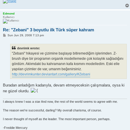
Edmond
Kullanıcı
Re: "Zebani" 3 boyutlu ilk Türk süper kahram
P
Sun Jun 29, 2008 7:13 pm
o
s
t
devrimk wrote:
"Zebani" hikayesi ve çizimine başlayıp bitiremediğim işlerimden. Z-
brush diye bir programın organik modellemede çok kolaylık sağladığını
gördüm. Aklımdaki bu kahramanın kafa kısmını modelledim. Eski elle
yapılan çizimler de var, umarım beğenirsiniz.
http://devrimkunter.deviantart.com/gallery/#Zebani
Buradan anladığım kadarıyla, devam etmeyeceksin çalışmalara, oysa ki
ne güzel olurdu.
I always knew I was a star And now, the rest of the world seems to agree with me.
The reason we're successful, darling? My overall charisma, of course.
I never thought of myself as the leader. The most important person, perhaps.
-Freddie Mercury