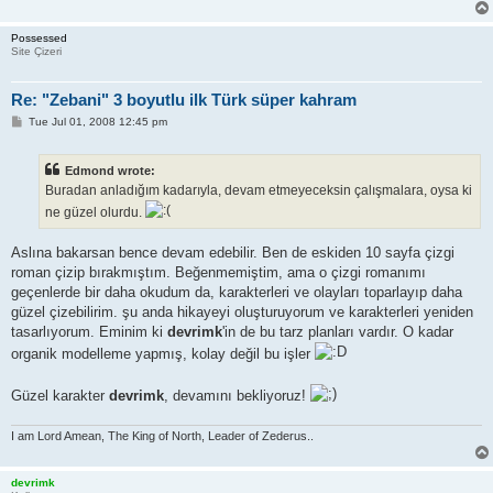
Possessed
Site Çizeri
Re: "Zebani" 3 boyutlu ilk Türk süper kahram
P
Tue Jul 01, 2008 12:45 pm
o
s
t
Edmond wrote:
Buradan anladığım kadarıyla, devam etmeyeceksin çalışmalara, oysa ki
ne güzel olurdu.
Aslına bakarsan bence devam edebilir. Ben de eskiden 10 sayfa çizgi
roman çizip bırakmıştım. Beğenmemiştim, ama o çizgi romanımı
geçenlerde bir daha okudum da, karakterleri ve olayları toparlayıp daha
güzel çizebilirim. şu anda hikayeyi oluşturuyorum ve karakterleri yeniden
tasarlıyorum. Eminim ki
devrimk
'in de bu tarz planları vardır. O kadar
organik modelleme yapmış, kolay değil bu işler
Güzel karakter
devrimk
, devamını bekliyoruz!
I am Lord Amean, The King of North, Leader of Zederus..
devrimk