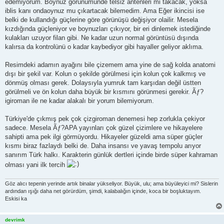
edemiyorum. Boynuz görünümünde telsiz antenleri mi takacak, yoksa
iblis kanı ondaoynuz mu çıkartacak bilemedim. Ama Eğer ikincisi ise
belki de kullandığı güçlerine göre görünüşü değişiyor olailir. Mesela
kızdığında güçleniyor ve boynuzları çıkıyor, bir eri dinlemek istediğinde
kulakları uzuyor filan gibi. Ne kadar uzun normal görüntüsü dışında
kalırsa da kontrolünü o kadar kaybediyor gibi hayaller geliyor aklıma.
Resimdeki adamın ayağını bile çizemem ama yine de sağ kolda anatomi
dışı bir şekil var. Kolun o şekilde görülmesi için kolun çok kalkmış ve
dönmüş olması gerek. Dolaysıyla yumruk tam karşıdan değil üstten
görülmeli ve ön kolun daha büyük bir kısmını görünmesi gerekir. Ãƒ?
igiroman ile ne kadar alakalı bir yorum bilemiyorum.
Türkiye'de çıkmış pek çok çizgiroman denemesi hep zorlukla çekiyor
sadece. Mesela Ãƒ?APA yayınları çok güzel çizimlere ve hikayelere
sahipti ama pek ilgi görmüyordu. Hikayeler güzeldi ama süper güçler
kısmı biraz fazlaydı belki de. Daha insansı ve yavaş tempolu arıyor
sanırım Türk halkı. Karakterin günlük dertleri içinde birde süper kahraman
olması yani ilk tercih
Göz alıcı tepenin yerinde artık binalar yükseliyor. Büyük, ulu; ama büyüleyici mi? Sislerin
ardından ışığı daha net görürdüm, şimdi, kalabalığın içinde, koca bir boşluktayım.
Eskisi ka
devrimk