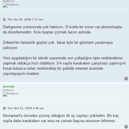
Kullanıcı
P
Thu Oct 29, 2009 7:17 am
o
s
Darkgnome yorumunda çok haklısın. O kolda bir sorun var photoshopta
t
da düzeltemedim. Kolu baştan çizmek lazım aslında.
Zebani'nin fantastik güçleri yok, fakat öyle bir görünüm yaratmaya
çalışıyor.
Yeni uyguladığım bir teknik sayesinde son yolladığım tipte renklendirme
yapmak oldukça hızlı olabiliyor. 3-4 sayfa karakalem çalışması yapmışım
fırsat bulunca onları renklendirip bir şekilde internet üzerinde
yayınlayayım madem.
devrimk
Kullanıcı
P
Sun Nov 01, 2009 4:46 pm
o
s
Deviantart'a önceden çizmiş olduğum ilk üç sayfayı yükledim. Bir kaç
t
sayfa daha karakalem var ama ne zaman başına otururum bilinmez.