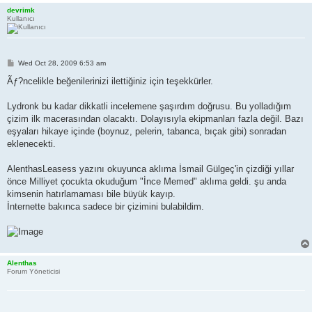
devrimk
Kullanıcı
P
Wed Oct 28, 2009 6:53 am
o
s
Ãƒ?ncelikle beğenilerinizi ilettiğiniz için teşekkürler.
t
Lydronk bu kadar dikkatli incelemene şaşırdım doğrusu. Bu yolladığım
çizim ilk macerasından olacaktı. Dolayısıyla ekipmanları fazla değil. Bazı
eşyaları hikaye içinde (boynuz, pelerin, tabanca, bıçak gibi) sonradan
eklenecekti.
AlenthasLeasess yazını okuyunca aklıma İsmail Gülgeç'in çizdiği yıllar
önce Milliyet çocukta okuduğum "İnce Memed" aklıma geldi. şu anda
kimsenin hatırlamaması bile büyük kayıp.
İnternette bakınca sadece bir çizimini bulabildim.
Alenthas
Forum Yöneticisi