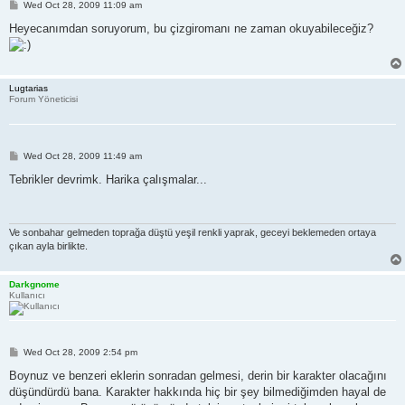
P
Wed Oct 28, 2009 11:09 am
o
s
Heyecanımdan soruyorum, bu çizgiromanı ne zaman okuyabileceğiz?
t
Lugtarias
Forum Yöneticisi
P
Wed Oct 28, 2009 11:49 am
o
s
Tebrikler devrimk. Harika çalışmalar...
t
Ve sonbahar gelmeden toprağa düştü yeşil renkli yaprak, geceyi beklemeden ortaya
çıkan ayla birlikte.
Darkgnome
Kullanıcı
P
Wed Oct 28, 2009 2:54 pm
o
s
Boynuz ve benzeri eklerin sonradan gelmesi, derin bir karakter olacağını
t
düşündürdü bana. Karakter hakkında hiç bir şey bilmediğimden hayal de