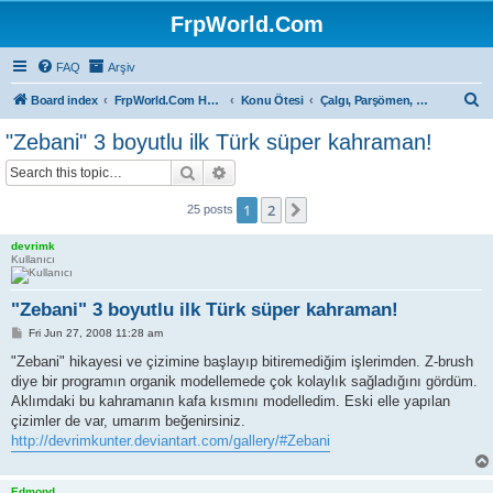
FrpWorld.Com
FAQ
Arşiv
S
Board index
FrpWorld.Com Hakkında
Konu Ötesi
Çalgı, Parşömen, Sahne...
e
"Zebani" 3 boyutlu ilk Türk süper kahraman!
a
Search
Advanced search
r
c
1
2
Next
25 posts
h
devrimk
Kullanıcı
"Zebani" 3 boyutlu ilk Türk süper kahraman!
P
Fri Jun 27, 2008 11:28 am
o
s
"Zebani" hikayesi ve çizimine başlayıp bitiremediğim işlerimden. Z-brush
t
diye bir programın organik modellemede çok kolaylık sağladığını gördüm.
Aklımdaki bu kahramanın kafa kısmını modelledim. Eski elle yapılan
çizimler de var, umarım beğenirsiniz.
http://devrimkunter.deviantart.com/gallery/#Zebani
Edmond