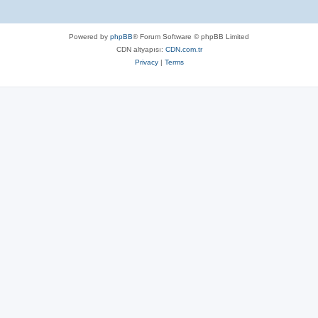
Powered by
phpBB
® Forum Software © phpBB Limited
CDN altyapısı:
CDN.com.tr
Privacy
|
Terms