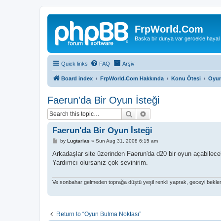
FrpWorld.Com
Baska bir dunya var gercekle hayal
Quick links
FAQ
Arşiv
Board index
FrpWorld.Com Hakkında
Konu Ötesi
Oyun
Faerun'da Bir Oyun İsteği
Search
Advanced search
Faerun'da Bir Oyun İsteği
P
by
Lugtarias
»
Sun Aug 31, 2008 6:15 am
o
s
Arkadaşlar site üzerinden Faerun'da d20 bir oyun açabilec
t
Yardımcı olursanız çok sevinirim.
Ve sonbahar gelmeden toprağa düştü yeşil renkli yaprak, geceyi beklem
Return to “Oyun Bulma Noktası”