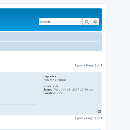
Search
Advanced search
1 post • Page
1
of
1
Lugtarias
Forum Yöneticisi
Posts:
726
Joined:
Wed Jun 13, 2007 12:00 am
Location:
izmir
T
o
1 post • Page
1
of
1
p