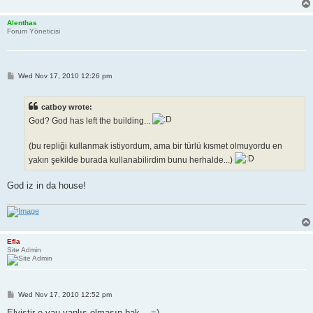
Alenthas
Forum Yöneticisi
P
Wed Nov 17, 2010 12:26 pm
o
s
t
catboy wrote:
God? God has left the building...
(bu repliği kullanmak istiyordum, ama bir türlü kısmet olmuyordu en
yakın şekilde burada kullanabilirdim bunu herhalde...)
God iz in da house!
Efla
Site Admin
P
Wed Nov 17, 2010 12:52 pm
o
s
Elvistir o yau yanlış olmasın bak... =)