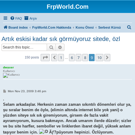
FrpWorld.Com
FAQ
Arşiv
S
Board index
FrpWorld.Com Hakkında
Konu Ötesi
Serbest Kürsü
e
Artık eskisi kadar sık görmüyoruz sitede, özl
a
Search
Advanced search
r
c
Page
9
of
10
1
6
7
8
9
10
Previous
Next
150 posts
…
h
dwaxer
Kullanıcı
P
Mon Nov 23, 2009 3:46 pm
o
s
.
t
Selam arkadaşlar. Herkesin zaman zaman sıkıntılı dönemleri olur ya,
şu sıralar benim de öyle, (elimin altında internet bile yok yani) o
yüzden siteye sık sık giremiyorum, girsem de fazla vakit
ayıramıyorum, kusura bakmayın. Ancak umarım ilerde düzelir; sizler
ve bu site harfler, semboller ve linklerden ibaret değil, yüksek anlam
taşıyor benim için.
Ãƒ?püyorum hepinizi. Özlüyorum.