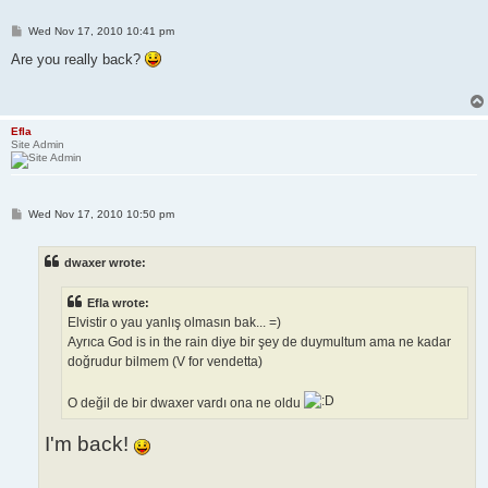
P
Wed Nov 17, 2010 10:41 pm
o
s
Are you really back?
t
Efla
Site Admin
P
Wed Nov 17, 2010 10:50 pm
o
s
t
dwaxer wrote:
Efla wrote:
Elvistir o yau yanlış olmasın bak... =)
Ayrıca God is in the rain diye bir şey de duymultum ama ne kadar
doğrudur bilmem (V for vendetta)
O değil de bir dwaxer vardı ona ne oldu
I'm back!
.