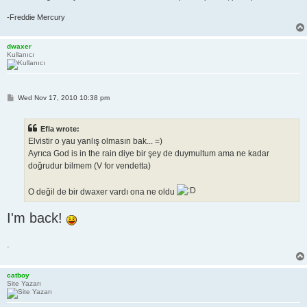
-Freddie Mercury
dwaxer
Kullanıcı
P
Wed Nov 17, 2010 10:38 pm
o
s
t
Efla wrote:
Elvistir o yau yanlış olmasın bak... =)
Ayrıca God is in the rain diye bir şey de duymultum ama ne kadar
doğrudur bilmem (V for vendetta)
O değil de bir dwaxer vardı ona ne oldu
I'm back!
.
catboy
Site Yazarı