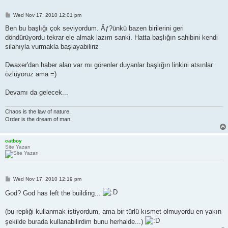
P
Wed Nov 17, 2010 12:01 pm
o
s
Ben bu başlığı çok seviyordum. Ãƒ?ünkü bazen birilerini geri
t
döndürüyordu tekrar ele almak lazım sanki. Hatta başlığın sahibini kendi
silahıyla vurmakla başlayabiliriz
Dwaxer'dan haber alan var mı görenler duyanlar başlığın linkini atsınlar
özlüyoruz ama =)
Devamı da gelecek...
Chaos is the law of nature,
Order is the dream of man.
catboy
Site Yazarı
P
Wed Nov 17, 2010 12:19 pm
o
s
God? God has left the building...
t
(bu repliği kullanmak istiyordum, ama bir türlü kısmet olmuyordu en yakın
şekilde burada kullanabilirdim bunu herhalde...)