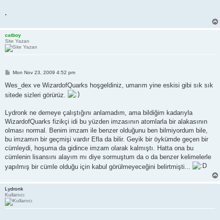
.
catboy
Site Yazarı
P
Mon Nov 23, 2009 4:52 pm
o
s
Wes_dex ve WizardofQuarks hoşgeldiniz, umarım yine eskisi gibi sık sık
t
sitede sizleri görürüz.
Lydronk ne demeye çalıştığını anlamadım, ama bildiğim kadarıyla
WizardofQuarks fizikçi idi bu yüzden imzasının atomlarla bir alakasının
olması normal. Benim imzam ile benzer olduğunu ben bilmiyordum bile,
bu imzamın bir geçmişi vardır Efla da bilir. Geyik bir öykümde geçen bir
cümleydi, hoşuma da gidince imzam olarak kalmıştı. Hatta ona bu
cümlenin lisansını alayım mı diye sormuştum da o da benzer kelimelerle
yapılmış bir cümle olduğu için kabul görülmeyeceğini belirtmişti...
Lydronk
Kullanıcı