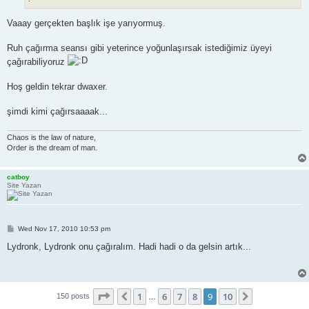
Vaaay gerçekten başlık işe yarıyormuş.
Ruh çağırma seansı gibi yeterince yoğunlaşırsak istediğimiz üyeyi
çağırabiliyoruz
Hoş geldin tekrar dwaxer.
şimdi kimi çağırsaaaak...
Chaos is the law of nature,
Order is the dream of man.
catboy
Site Yazarı
P
Wed Nov 17, 2010 10:53 pm
o
s
Lydronk, Lydronk onu çağıralım. Hadi hadi o da gelsin artık...
t
Page
9
of
10
1
6
7
8
9
10
Previous
Next
150 posts
…