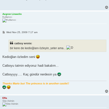
t
Aegron Linwelin
Kullanıcı
P
Wed Nov 25, 2009 7:17 am
o
s
t
catboy wrote:
bir kere de kedioğlanı özleyin, yeter ama...
Kedioğlan özledim seni
Catboyu tatmin ediyoruz hadi bakalım...
Catboyyyy..... Kaç gündür nerdesin ya
Thanks Mario but The princess is in another castle!!
Efla
Site Admin