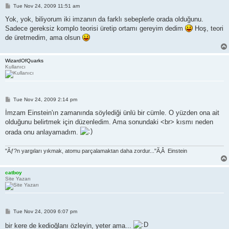
P
Tue Nov 24, 2009 11:51 am
o
s
Yok, yok, biliyorum iki imzanın da farklı sebeplerle orada olduğunu.
t
Sadece gereksiz komplo teorisi üretip ortamı gereyim dedim
Hoş, teori
de üretmedim, ama olsun
WizardOfQuarks
Kullanıcı
P
Tue Nov 24, 2009 2:14 pm
o
s
İmzam Einstein'ın zamanında söylediği ünlü bir cümle. O yüzden ona ait
t
olduğunu belirtmek için düzenledim. Ama sonundaki <br> kısmı neden
orada onu anlayamadım.
"Ãƒ?n yargıları yıkmak, atomu parçalamaktan daha zordur..."Ã‚Â Einstein
catboy
Site Yazarı
P
Tue Nov 24, 2009 6:07 pm
o
s
bir kere de kedioğlanı özleyin, yeter ama...