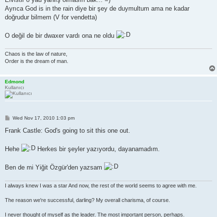
t
Ayrıca God is in the rain diye bir şey de duymultum ama ne kadar
doğrudur bilmem (V for vendetta)
O değil de bir dwaxer vardı ona ne oldu
Chaos is the law of nature,
Order is the dream of man.
Edmond
Kullanıcı
P
Wed Nov 17, 2010 1:03 pm
o
s
Frank Castle: God's going to sit this one out.
t
Hehe
Herkes bir şeyler yazıyordu, dayanamadım.
Ben de mi Yiğit Özgür'den yazsam
I always knew I was a star And now, the rest of the world seems to agree with me.
The reason we're successful, darling? My overall charisma, of course.
I never thought of myself as the leader. The most important person, perhaps.