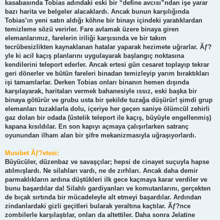
kasabasında Tobias adındaki eski bir “define avcısı”ndan işe yarar
bazı harita ve belgeler alacaklardı. Ancak bunun karşılığında
Tobias’ın yeni satın aldığı köhne bir binayı içindeki yaratıklardan
temizleme sözü verirler. Fare avlamak üzere binaya giren
elemanlarımız, farelerin iriliği karşısında ve bir takım
tecrübesizlikten kaynaklanan hatalar yaparak hezimete uğrarlar. Ãƒ?
yle ki acil kaçış planlarını uygulayarak başlangıç noktasına
kendilerini teleport ederler. Ancak ertesi gün cesaret toplayıp tekrar
geri dönerler ve bütün fareleri binadan temizleyip yarım bıraktıkları
işi tamamlarlar. Derken Tobias onları binanın hemen dışında
karşılayarak, haritaları vermek bahanesiyle ıssız, eski başka bir
binaya götürür ve grubu usta bir şekilde tuzağa düşürür! şimdi grup
elemanları tuzaklarla dolu, içeriye her geçen saniye ölümcül zehirli
gaz dolan bir odada (üstelik teleport ile kaçış, büyüyle engellenmiş)
kapana kısıldılar. En son kapıyı açmaya çalışırlarken satranç
oyunundan ilham alan bir şifre mekanizmasıyla uğraşıyorlardı.
Musibet Ãƒ?etesi:
Büyücüler, düzenbaz ve savaşçılar; hepsi de cinayet suçuyla hapse
atılmışlardı. Ne silahları vardı, ne de zırhları. Ancak daha demir
parmaklıkların ardına düştükleri ilk gece kaçmaya karar verdiler ve
bunu başardılar da! Silahlı gardiyanları ve komutanlarını, gerçekten
de bıçak sırtında bir mücadeleyle alt etmeyi başardılar. Ardından
zindanlardaki gizli geçitleri bularak yeraltına kaçtılar. Ãƒ?nce
zombilerle karşılaştılar, onları da altettiler. Daha sonra Jelatine