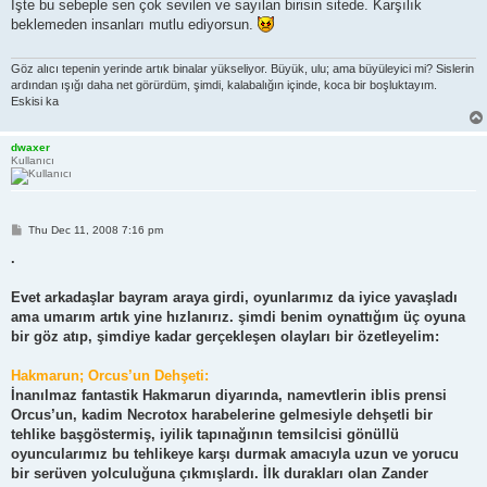
s
İşte bu sebeple sen çok sevilen ve sayılan birisin sitede. Karşılık
t
beklemeden insanları mutlu ediyorsun.
Göz alıcı tepenin yerinde artık binalar yükseliyor. Büyük, ulu; ama büyüleyici mi? Sislerin
ardından ışığı daha net görürdüm, şimdi, kalabalığın içinde, koca bir boşluktayım.
Eskisi ka
dwaxer
Kullanıcı
P
Thu Dec 11, 2008 7:16 pm
o
s
.
t
Evet arkadaşlar bayram araya girdi, oyunlarımız da iyice yavaşladı
ama umarım artık yine hızlanırız. şimdi benim oynattığım üç oyuna
bir göz atıp, şimdiye kadar gerçekleşen olayları bir özetleyelim:
Hakmarun; Orcus’un Dehşeti:
İnanılmaz fantastik Hakmarun diyarında, namevtlerin iblis prensi
Orcus’un, kadim Necrotox harabelerine gelmesiyle dehşetli bir
tehlike başgöstermiş, iyilik tapınağının temsilcisi gönüllü
oyuncularımız bu tehlikeye karşı durmak amacıyla uzun ve yorucu
bir serüven yolculuğuna çıkmışlardı. İlk durakları olan Zander