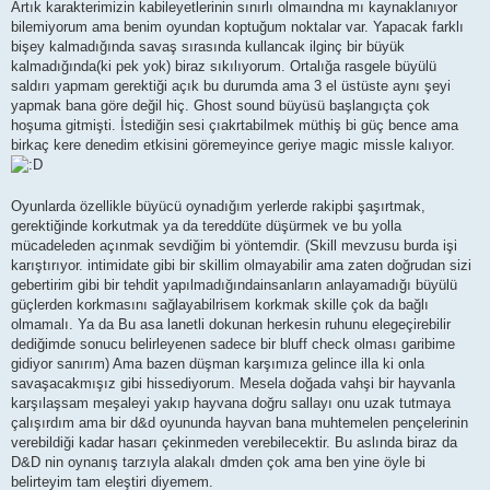
Artık karakterimizin kabileyetlerinin sınırlı olmaındna mı kaynaklanıyor
bilemiyorum ama benim oyundan koptuğum noktalar var. Yapacak farklı
bişey kalmadığında savaş sırasında kullancak ilginç bir büyük
kalmadığında(ki pek yok) biraz sıkılıyorum. Ortalığa rasgele büyülü
saldırı yapmam gerektiği açık bu durumda ama 3 el üstüste aynı şeyi
yapmak bana göre değil hiç. Ghost sound büyüsü başlangıçta çok
hoşuma gitmişti. İstediğin sesi çıakrtabilmek müthiş bi güç bence ama
birkaç kere denedim etkisini göremeyince geriye magic missle kalıyor.
Oyunlarda özellikle büyücü oynadığım yerlerde rakipbi şaşırtmak,
gerektiğinde korkutmak ya da tereddüte düşürmek ve bu yolla
mücadeleden açınmak sevdiğim bi yöntemdir. (Skill mevzusu burda işi
karıştırıyor. intimidate gibi bir skillim olmayabilir ama zaten doğrudan sizi
gebertirim gibi bir tehdit yapılmadığındainsanların anlayamadığı büyülü
güçlerden korkmasını sağlayabilrisem korkmak skille çok da bağlı
olmamalı. Ya da Bu asa lanetli dokunan herkesin ruhunu elegeçirebilir
dediğimde sonucu belirleyenen sadece bir bluff check olması garibime
gidiyor sanırım) Ama bazen düşman karşımıza gelince illa ki onla
savaşacakmışız gibi hissediyorum. Mesela doğada vahşi bir hayvanla
karşılaşsam meşaleyi yakıp hayvana doğru sallayı onu uzak tutmaya
çalışırdım ama bir d&d oyununda hayvan bana muhtemelen pençelerinin
verebildiği kadar hasarı çekinmeden verebilecektir. Bu aslında biraz da
D&D nin oynanış tarzıyla alakalı dmden çok ama ben yine öyle bi
belirteyim tam eleştiri diyemem.