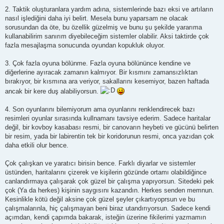
2. Taktik oluşturanlara yardım adına, sistemlerinde bazı eksi ve artıların
nasıl işlediğini daha iyi belirt. Mesela bunu yaparsam ne olacak
sorusundan da öte, bu özellik güzelmiş ve bunu şu şekilde yararıma
kullanabilirim sanırım diyebileceğim sistemler olabilir. Aksi taktirde çok
fazla mesajlaşma sonucunda oyundan kopukluk oluyor.
3. Çok fazla oyuna bölünme. Fazla oyuna bölününce kendine ve
diğerlerine ayıracak zamanın kalmıyor. Bir kısmını zamansızlıktan
bırakıyor, bir kısmına ara veriyor, sakallarını kesemiyor, bazen haftada
ancak bir kere duş alabiliyorsun.
4. Son oyunlarını bilemiyorum ama oyunlarını renklendirecek bazı
resimleri oyunlar sırasında kullnamanı tavsiye ederim. Sadece haritalar
değil, bir kovboy kasabası resmi, bir canovarın heybeti ve gücünü belirten
bir resim, yada bir labirentin tek bir koridorunun resmi, onca yazıdan çok
daha etkili olur bence.
Çok çalışkan ve yaratıcı birisin bence. Farklı diyarlar ve sistemler
üstünden, haritalarını çizerek ve kişilerin gözünde ortamı olabildiğince
canlandırmaya çalışarak çok güzel bir çalışma yapıyorsun. Sitedeki pek
çok (Ya da herkes) kişinin saygısını kazandın. Herkes senden memnun.
Kesinlikle kötü değil aksine çok güzel şeyler çıkartıyoprsun ve bu
çalışmalarınla, hiç çalışmayan beni biraz utandırıyorsun. Sadece kendi
açımdan, kendi çapımda bakarak, isteğin üzerine fikilerimi yazmamın