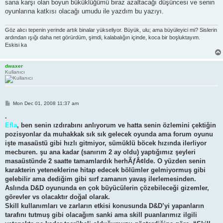
sana karşı olan boyun büküklüğümü biraz azaltacağı düşüncesi ve senin
oyunlarına katkısı olacağı umudu ile yazdım bu yazıyı.
Göz alıcı tepenin yerinde artık binalar yükseliyor. Büyük, ulu; ama büyüleyici mi? Sislerin
ardından ışığı daha net görürdüm, şimdi, kalabalığın içinde, koca bir boşluktayım.
Eskisi ka
dwaxer
Kullanıcı
P
Mon Dec 01, 2008 11:37 am
o
s
.
t
Efla
, ben senin ızdırabını anlıyorum ve hatta senin özlemini çektiğin
pozisyonlar da muhakkak sık sık gelecek oyunda ama forum oyunu
işte masaüstü gibi hızlı gitmiyor, sümüklü böcek hızında ilerliyor
mecburen. şu ana kadar (sanırım 2 ay oldu) yaptığımız şeyleri
masaüstünde 2 saatte tamamlardık herhÃƒÂ¢lde. O yüzden senin
karakterin yeteneklerine hitap edecek bölümler gelmiyormuş gibi
gelebilir ama dediğim gibi sırf zamanın yavaş ilerlemesinden.
Aslında D&D oyununda en çok büyücülerin çözebileceği gizemler,
görevler vs olacaktır doğal olarak.
Skill kullanımları ve zarların etkisi konusunda D&D’yi yapanların
tarafını tutmuş gibi olacağım sanki ama skill puanlarımız ilgili