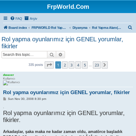
FrpWorld.Com
FAQ
Arşiv
S
Board index
FRPWORLD Rol Yapma Oyunları
Diyarışma
Rol Yapma Alanı(Diyar Ötesi)
e
Rol yapma oyunlarımız için GENEL yorumlar,
a
fikirler
r
Search
Advanced search
c
Page
1
of
23
h
1
2
3
4
5
23
Next
335 posts
…
dwaxer
Kullanıcı
Rol yapma oyunlarımız için GENEL yorumlar, fikirler
P
Sun Nov 30, 2008 8:30 pm
o
s
.
t
Rol yapma oyunlarımız için GENEL yorumlar,
fikirler.
Arkadaşlar, şaka maka ne kadar zaman oldu, amatörce başladık