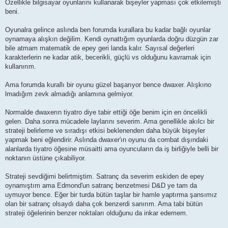
Özellikle bilgisayar oyunlarını kullanarak bişeyler yapması çok etkilemişti
beni.
Oyunalra gelince aslında ben forumda kurallara bu kadar bağlı oyunlar
oynamaya alışkın değilim. Kendi oynattığım oyunlarda doğru düzgün zar
bile atmam matematik de epey geri landa kalır. Sayısal değerleri
karakterlerin ne kadar atik, becerikli, güçlü vs olduğunu kavramak için
kullanırım.
Ama forumda kurallı bir oyunu güzel başarıyor bence dwaxer. Alışkıno
lmadığım zevk almadığı anlamına gelmiyor.
Normalde dwaxerın tiyatro diye tabir ettiği öğe benim için en öncelikli
gelen. Daha sonra mücadele laylarını severim. Ama genellikle akılcı bir
strateji belirleme ve sıradışı etkisi beklenenden daha büyük bişeyler
yapmak beni eğlendirir. Aslında dwaxer'ın oyunu da combat dışındaki
alanlarda tiyatro öğesine müsaitti ama oyuncuların da iş birliğiyle belli bir
noktanın üstüne çıkabiliyor.
Strateji sevdiğimi belirtmiştim. Satranç da severim eskiden de epey
oynamıştım ama Edmond'un satranç benzetmesi D&D ye tam da
uymuyor bence. Eğer bir turda bütün taşlar bir hamle yaptırma şansımız
olan bir satranç olsaydı daha çok benzerdi sanırım. Ama tabi bütün
strateji öğelerinin benzer noktaları olduğunu da inkar edemem.