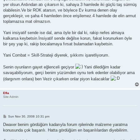
yer olsun.Ardından atı çıkarsın ki, sahaya 3 hamlede iki güçlü taş sürmüş
olabilesin.Ve bir ROK atarsın, ve böylece Ev kurma denen olay
gerçekleşir, ve şaha 4 hamleden önce erişilemez.4 hamlede de elin armut
toplamazsa mat olmazsın.
Yani insiyatif sende ise dal, ama öyle bir dal ki, rakip nefes almaya
kalkarsa keybetsin.İnsiyatif sende değilse korun, fakat korunurken öyle
bir şey yap ki, rakip bocalamaya fırsat bulamadan kaybetsin.
Yani Combat = Skill-Strateji diyerek, şıkkımı işaretliyorum.
Senin oyunların gayet eğlenceli geçiyor
Yani dilediğim kadar
savaşabiliyorum, gerçi benim yüzümden oynu terk edenler olabiliyor ama
(dargınım onlara) ben Vezir çıkarken onlar piyon kalacaklar
Efla
Site Admin
P
Sun Nov 30, 2008 10:31 pm
o
s
Dwaxer benim gördüğüm kadarıyla forum rplerinde malzeme yaratma
t
konusunda çok başarılı. Hatta gördüğüm en başarılılardan diyebilirim.