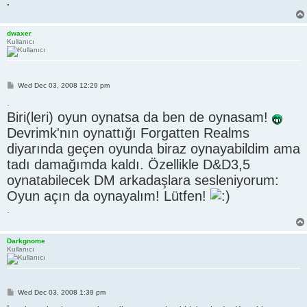
.
dwaxer
Kullanıcı
P
Wed Dec 03, 2008 12:29 pm
o
s
.
t
Biri(leri) oyun oynatsa da ben de oynasam!
Devrimk'nın oynattığı Forgatten Realms
diyarında geçen oyunda biraz oynayabildim ama
tadı damağımda kaldı. Özellikle D&D3,5
oynatabilecek DM arkadaşlara sesleniyorum:
Oyun açın da oynayalım! Lütfen!
.
Darkgnome
Kullanıcı
P
Wed Dec 03, 2008 1:39 pm
o