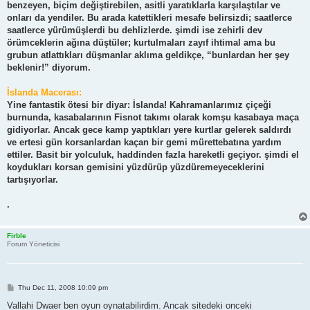
benzeyen, biçim değiştirebilen, asitli yaratıklarla karşılaştılar ve
onları da yendiler. Bu arada katettikleri mesafe belirsizdi; saatlerce
saatlerce yürümüşlerdi bu dehlizlerde. şimdi ise zehirli dev
örümceklerin ağına düştüler; kurtulmaları zayıf ihtimal ama bu
grubun atlattıkları düşmanlar aklıma geldikçe, “bunlardan her şey
beklenir!” diyorum.
İslanda Macerası:
Yine fantastik ötesi bir diyar: İslanda! Kahramanlarımız çiçeği
burnunda, kasabalarının Fisnot takımı olarak komşu kasabaya maça
gidiyorlar. Ancak gece kamp yaptıkları yere kurtlar gelerek saldırdı
ve ertesi gün korsanlardan kaçan bir gemi mürettebatına yardım
ettiler. Basit bir yolculuk, haddinden fazla hareketli geçiyor. şimdi el
koydukları korsan gemisini yüzdürüp yüzdüremeyeceklerini
tartışıyorlar.
.
Firble
Forum Yöneticisi
P
Thu Dec 11, 2008 10:09 pm
o
s
Vallahi Dwaer ben oyun oynatabilirdim. Ancak sitedeki onceki