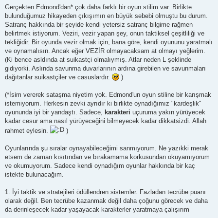
Gerçekten Edmond'dan* çok daha farklı bir oyun stilim var. Birlikte
bulunduğumuz hikayeden çıkışımın en büyük sebebi olmuştu bu durum.
Satranç hakkında bir şeyide kendi yetersiz satranç bilgime rağmen
belirtmek istiyorum. Veziri, vezir yapan şey, onun taktiksel çeşitliliği ve
tekliğidir. Bir oyunda vezir olmak için, bana göre, kendi oyununu yaratmalı
ve oynamalısın. Ancak eğer VEZİR olmayacaksam at olmayı yeğlerim.
(Ki bence asldında at suikastçi olmalıymış. Atlar neden L şeklinde
gidiyorki. Aslında savunma duvarlarının ardına girebilen ve savunmaları
dağıtanlar suikastçiler ve casuslardır.
)
(*İsim vererek sataşma niyetim yok. Edmond'un oyun stiline bir karışmak
istemiyorum. Herkesin zevki ayrıdır ki birlikte oynadığımız "kardeşlik"
oyununda iyi bir yandaştı. Sadece,
karakteri
uçuruma yakın yürüyecek
kadar cesur ama nasıl yürüyeceğini bilmeyecek kadar dikkatsizdi. Allah
rahmet eylesin.
)
Oyunlarında şu sıralar oynayabileceğimi sanmıyorum. Ne yazıkki merak
etsem de zaman kısıtından ve bırakamama korkusundan okuyamıyorum
ve okumuyorum. Sadece kendi oynadığım oyunlar hakkında bir kaç
istekte bulunacağım.
1. İyi taktik ve stratejileri ödüllendren sistemler. Fazladan tecrübe puanı
olarak değil. Ben tecrübe kazanmak değil daha çoğunu görecek ve daha
da derinleşecek kadar yaşayacak karakterler yaratmaya çalışırım