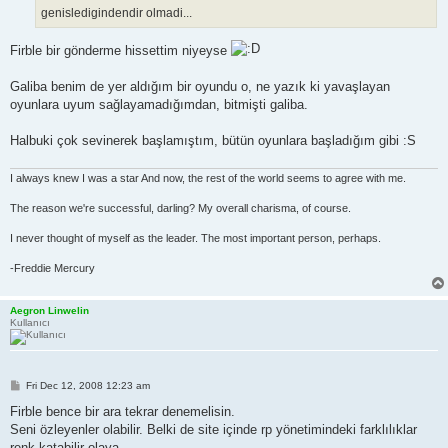
genisledigindendir olmadi...
Firble bir gönderme hissettim niyeyse
Galiba benim de yer aldığım bir oyundu o, ne yazık ki yavaşlayan
oyunlara uyum sağlayamadığımdan, bitmişti galiba.
Halbuki çok sevinerek başlamıştım, bütün oyunlara başladığım gibi :S
I always knew I was a star And now, the rest of the world seems to agree with me.
The reason we're successful, darling? My overall charisma, of course.
I never thought of myself as the leader. The most important person, perhaps.
-Freddie Mercury
Aegron Linwelin
Kullanıcı
P
Fri Dec 12, 2008 12:23 am
o
s
Firble bence bir ara tekrar denemelisin.
t
Seni özleyenler olabilir. Belki de site içinde rp yönetimindeki farklılıklar
renk katabilir olaya.