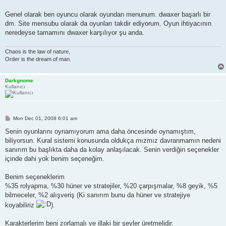
Genel olarak ben oyuncu olarak oyundan menunum. dwaxer başarlı bir
dm. Site mensubu olarak da oyunları takdir ediyorum. Oyun ihtiyacının
neredeyse tamamını dwaxer karşılıyor şu anda.
Chaos is the law of nature,
Order is the dream of man.
Darkgnome
Kullanıcı
P
Mon Dec 01, 2008 6:01 am
o
s
Senin oyunlarını oynamıyorum ama daha öncesinde oynamıştım,
t
biliyorsun. Kural sistemi konusunda oldukça mızmız davranmamın nedeni
sanırım bu başlıkta daha da kolay anlaşılacak. Senin verdiğin seçenekler
içinde dahi yok benim seçeneğim.
Benim seçeneklerim
%35 rolyapma, %30 hüner ve stratejiler, %20 çarpışmalar, %8 geyik, %5
bilmeceler, %2 alışveriş (Ki sanırım bunu da hüner ve stratejiye
koyabiliriz
).
Karakterlerim beni zorlamalı ve illaki bir şeyler üretmelidir.