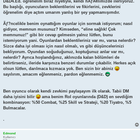
D&D4.Ed. öğrenelim biraz niyetiyle, kendi hÃƒÂ¢limizde ilerliyoruz.
Bu başlığı, oyuncuların beklentilerini ve fikirlerini, zevklerini
öğrenelim diye açtım umarım yanlış bir şey yapmamışımdır.
Ãƒ?ncelikle benim oynattığım oyunlar için sormak istiyorum; nasıl
gidiyor, memnun musunuz? Kimseden, “eline sağlık! Çok
memnunuz!” gibi bir cevap gelmesin yalnız lütfen, bunu
istemiyorum yani. Oyunlardan beklentileriniz var mı, varsa nelerdir?
Sizce daha iyi olması için nasıl olmalı, vs gibi düşüncelerinizi
bekliyorum. Oyundan soğuduğunuz, koptuğunuz anlar var mı,
nelerdir? Ayrıca hoşlandığınız, aklınızda kalan bölümleri de
belirtirseniz, ileride karşınıza benzeri durumlar çıkabilir. Herkes açık
olsun lütfen, darılmaca kızmaca yok. Ben sizin bir abiniz
sayılırım, amacım eğlenmeniz, pardon eğlenmemiz.
Ben oyuncu olarak kendi zevkimi paylaşayım ilk olarak. Tabii DM
daha iyisini bilir
ama benim Rol oyunlarında (D&D) en sevdiğim
kombinasyon: %50 Combat, %25 Skill ve Strateji, %20 Tiyatro, %5
Bulmacalar.
.
Edmond
Kullanıcı