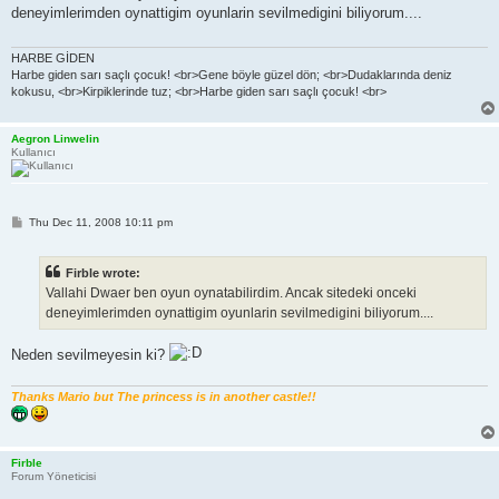
t
deneyimlerimden oynattigim oyunlarin sevilmedigini biliyorum....
HARBE GİDEN
Harbe giden sarı saçlı çocuk! <br>Gene böyle güzel dön; <br>Dudaklarında deniz
kokusu, <br>Kirpiklerinde tuz; <br>Harbe giden sarı saçlı çocuk! <br>
Aegron Linwelin
Kullanıcı
P
Thu Dec 11, 2008 10:11 pm
o
s
t
Firble wrote:
Vallahi Dwaer ben oyun oynatabilirdim. Ancak sitedeki onceki
deneyimlerimden oynattigim oyunlarin sevilmedigini biliyorum....
Neden sevilmeyesin ki?
Thanks Mario but The princess is in another castle!!
Firble
Forum Yöneticisi