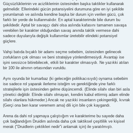
Güçsüzlüklerinin ve acizliklerinin üstesinden başka taktikler kullanarak
gelmelidir. Ellerindeki gücün potansiyelini durumuna göre en iyi şekilde
yorumlamalı ve aslında kendine başka bir durum için verilen gücü, çok
farklı bir yerde de kullanmalıdır. En aptal karakterimde bile durum bu
şekildedir. Aptal bir savaşçı dahi olsa aslında kafasını tamamen savaşa
verebilen bir karakter olduğundan savaş anında taktik vermese dahi
sadece duyularıyla değişik kullanımlar üretebilir elindeki potansiyel
güçlere.
Vahşi batıda bıçaklı bir adamı seçme sebebim, üstesinden gelinecek
zorlukların çok olması ve beni stratejiye yönlendirmesiydi. Avantajı ise
işini sessizce bitirebilecek, etkili bir karakter olmasıydı. Ne yazıkki atılan
bir 100 ile alnının ortasından vuruldu.
Aynı oyunda bir kumarbaz (ki geleceğin politikacısıydı) oynama sebebim
ise sadece rol yaparak ilerleme isteğim ve gerektiğinde yine farklı
stratejilerle işin üstesinden gelme düşüncemdi. (Elinde silahı olan biri asla
yönetici değildir. Elinde silahı olmayan, kendini kabul ettirmiş adam elinde
silahı olanlara hükmeder.) Ancak ne yazıkki insanların çekingenliği, kıvrak
(Gerçi ona ben karar veremem ama) dili için bile çok kaygandı.
Arena da dahi rol yapmaya çalıştıığım ve karakterime bu sayede daha
çok bağlandığım Druidim aslında daha çok taktiksel çeşitlilik ve kişisel
merak ("Druidlerin çektikleri nedir"i anlamak için) ile yaratılmıştı.