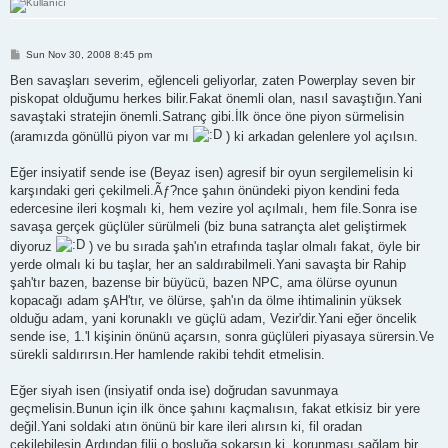
P
Sun Nov 30, 2008 8:45 pm
o
s
Ben savaşları severim, eğlenceli geliyorlar, zaten Powerplay seven bir
t
piskopat olduğumu herkes bilir.Fakat önemli olan, nasıl savaştığın.Yani
savaştaki stratejin önemli.Satranç gibi.İlk önce öne piyon sürmelisin
(aramızda gönüllü piyon var mı
) ki arkadan gelenlere yol açılsın.
Eğer insiyatif sende ise (Beyaz isen) agresif bir oyun sergilemelisin ki
karşındaki geri çekilmeli.Ãƒ?nce şahın önündeki piyon kendini feda
edercesine ileri koşmalı ki, hem vezire yol açılmalı, hem file.Sonra ise
savaşa gerçek güçlüler sürülmeli (biz buna satrançta alet geliştirmek
diyoruz
) ve bu sırada şah'ın etrafında taşlar olmalı fakat, öyle bir
yerde olmalı ki bu taşlar, her an saldırabilmeli.Yani savaşta bir Rahip
şah'tır bazen, bazense bir büyücü, bazen NPC, ama ölürse oyunun
kopacağı adam şAH'tır, ve ölürse, şah'ın da ölme ihtimalinin yüksek
olduğu adam, yani korunaklı ve güçlü adam, Vezir'dir.Yani eğer öncelik
sende ise, 1.'l kişinin önünü açarsın, sonra güçlüleri piyasaya sürersin.Ve
sürekli saldırırsın.Her hamlende rakibi tehdit etmelisin.
Eğer siyah isen (insiyatif onda ise) doğrudan savunmaya
geçmelisin.Bunun için ilk önce şahını kaçmalısın, fakat etkisiz bir yere
değil.Yani soldaki atın önünü bir kare ileri alırsın ki, fil oradan
çekilebilesin.Ardından filii o boşluğa sokarsın ki, korunması sağlam bir