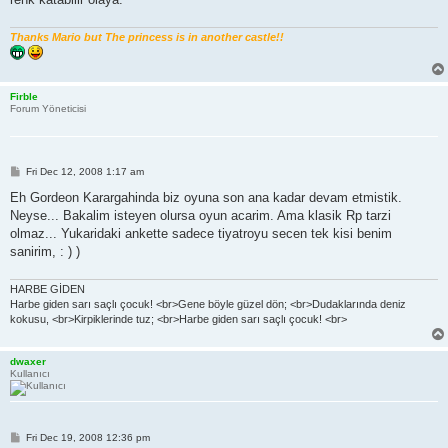
Thanks Mario but The princess is in another castle!!
Firble
Forum Yöneticisi
P
Fri Dec 12, 2008 1:17 am
o
s
Eh Gordeon Karargahinda biz oyuna son ana kadar devam etmistik.
t
Neyse... Bakalim isteyen olursa oyun acarim. Ama klasik Rp tarzi
olmaz... Yukaridaki ankette sadece tiyatroyu secen tek kisi benim
sanirim, : ) )
HARBE GİDEN
Harbe giden sarı saçlı çocuk! <br>Gene böyle güzel dön; <br>Dudaklarında deniz
kokusu, <br>Kirpiklerinde tuz; <br>Harbe giden sarı saçlı çocuk! <br>
dwaxer
Kullanıcı
P
Fri Dec 19, 2008 12:36 pm