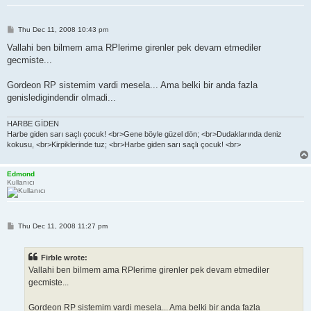
P
Thu Dec 11, 2008 10:43 pm
o
s
Vallahi ben bilmem ama RPlerime girenler pek devam etmediler
t
gecmiste...
Gordeon RP sistemim vardi mesela... Ama belki bir anda fazla
genisledigindendir olmadi...
HARBE GİDEN
Harbe giden sarı saçlı çocuk! <br>Gene böyle güzel dön; <br>Dudaklarında deniz
kokusu, <br>Kirpiklerinde tuz; <br>Harbe giden sarı saçlı çocuk! <br>
Edmond
Kullanıcı
P
Thu Dec 11, 2008 11:27 pm
o
s
t
Firble wrote:
Vallahi ben bilmem ama RPlerime girenler pek devam etmediler
gecmiste...
Gordeon RP sistemim vardi mesela... Ama belki bir anda fazla