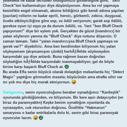
yetenekte ne kadar tecrübeli olduğumuzu gösterdiğine göre, “Skill
Check”leri kullanmalıyız diye düşünüyorum. Ama bu rol yapmaya
kesinlikle engel olmamalı, aksine bildiğiniz gibi kendi adıma yapılan
(yazılan) rollerin ne kadar eprili, heroic, görkemli, zekice, duygusal,
özetle etkileyiciliğine göre exp, vs ödül veriyorum; gerek exp ödülü,
gerekse oyun içi eşya ya da durum ödülü, vs. Yani “ben Bluff Check
yapıyorum!” diye bir eylem yok. Gerçekten de güzel (inandırıcı) bir
yalan söylersin yanına da “Bluff Check” diye notunu düşersin. O
zaman tamam. Tabii “yalan inandırıcıysa Bluff Check yapmaya ne
gerek var?” diyebiliriz. Ama ben kendimden biliyorum hiç yalan
söyleyemem (alışmamışım çünkü) herhÃƒÂ¢lde söyleseydim
karşımdaki şıp diye anlardı. Buna rağmen bazen doğruları
söylediğim hÃƒÂ¢lde karşımdaki inanmayabiliyor; gel de böyle
birine karşı başarılı Bluff Check at.
Bu arada Efla senin büyücü olarak dolaştığın mekanlarda hiç “Detect
Magic” yaptığını görmedim mesela; büyücüsün ama etrafta sihir var
mı yok mu diye hiç merak etmiyorsun.
Darkgnome
, senin oyunculuğunu beraber oynadığımız “Kardeşlik”
oyununda gördüğümden, vs biliyorum. Bir kere aşırı detaycıydın (ve
biraz da paranoyaktın) Keşke benim oynattığım oyunlarda da
oynasaydın, cuk otururdun doğrusu. Özellikle “Hakmarun”
senaryosu o kadar entrikalarla dolu ki, senin gibi biraz paranoyak
oyuncular lazım.