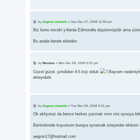
P
by
Aegron Linwelin
»
Sun Dec 07, 2008 11:58 pm
o
s
Biz bunu onceki yıllarda Edmondla düşünmüştük ama yürü
t
Bu arada bende ekledim.
P
by
Muratus
»
Mon Dec 08, 2008 6:02 pm
o
s
Güzel güzel..şimdiden 4-5 kişi olduk
Bayram nedeniyle
t
ekleyebilir.
P
by
Aegron Linwelin
»
Tue Dec 09, 2008 3:51 pm
o
s
Ok ekliyoruz da bence herkes yazmalı msn sini oynuya bi
t
Benimkinide koyuorum buraya oynamak isteyenler eklesin 
aegron17@hotmail.com