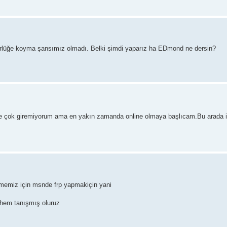
rlüğe koyma şansımız olmadı. Belki şimdi yaparız ha EDmond ne dersin?
 çok giremiyorum ama en yakın zamanda online olmaya başlıcam.Bu arada is
lmemiz için msnde frp yapmakiçin yani
hem tanışmış oluruz