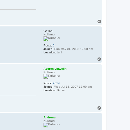
T
o
p
Gafion
Kullanıcı
Posts:
5
Joined:
Sun May 04, 2008 12:00 am
Location:
izmir
T
o
p
Aegron Linwelin
Kullanıcı
Posts:
2614
Joined:
Wed Jul 18, 2007 12:00 am
Location:
Bursa
T
o
p
Androner
Kullanıcı