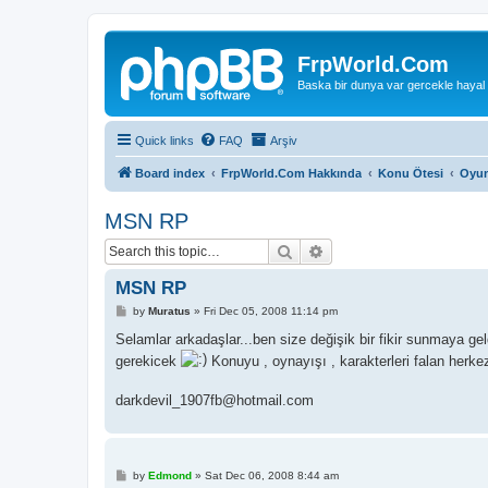
FrpWorld.Com
Baska bir dunya var gercekle hayal
Quick links
FAQ
Arşiv
Board index
FrpWorld.Com Hakkında
Konu Ötesi
Oyun
MSN RP
Search
Advanced search
MSN RP
P
by
Muratus
»
Fri Dec 05, 2008 11:14 pm
o
s
Selamlar arkadaşlar...ben size değişik bir fikir sunmaya g
t
gerekicek
Konuyu , oynayışı , karakterleri falan herke
darkdevil_1907fb@hotmail.com
P
by
Edmond
»
Sat Dec 06, 2008 8:44 am
o