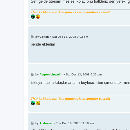
Sen gelde titreşim meslesi kolay onu hallderiz sen yereki 
Thanks Mario but The princess is in another castle!!
P
by
Gafion
»
Sat Dec 13, 2008 9:02 pm
o
s
bende ekledim
t
P
by
Aegron Linwelin
»
Sat Dec 13, 2008 9:32 pm
o
s
Ekleyin tabi arkdaşlar artalım boylece. Ben şimdi ufak mi
t
Thanks Mario but The princess is in another castle!!
P
by
Androner
»
Tue Dec 16, 2008 11:10 am
o
s