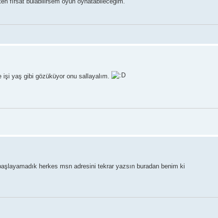
ten fırsat bulabilirsem oyun oynatabileceğim.
te işi yaş gibi gözüküyor onu sallayalım.
lü başlayamadık herkes msn adresini tekrar yazsın buradan benim ki