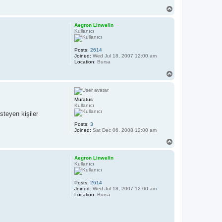
T
o
p
Aegron Linwelin
Kullanıcı
Posts:
2614
Joined:
Wed Jul 18, 2007 12:00 am
Location:
Bursa
T
o
p
Muratus
Kullanıcı
teyen kişiler
Posts:
3
Joined:
Sat Dec 06, 2008 12:00 am
T
o
p
Aegron Linwelin
Kullanıcı
Posts:
2614
Joined:
Wed Jul 18, 2007 12:00 am
Location:
Bursa