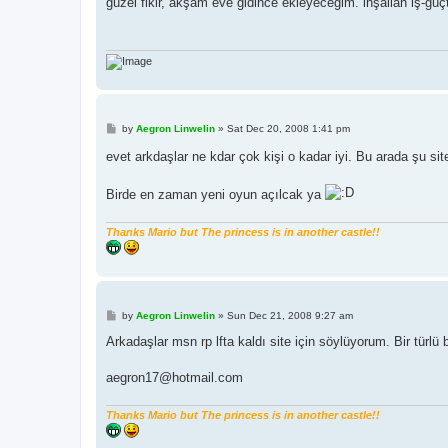
güzel fikir, akşam eve gidince ekleyeceğim. inşallah iş-güç
t
P
by
Aegron Linwelin
»
Sat Dec 20, 2008 1:41 pm
o
s
evet arkdaşlar ne kdar çok kişi o kadar iyi. Bu arada şu si
t
Birde en zaman yeni oyun açılcak ya
Thanks Mario but The princess is in another castle!!
P
by
Aegron Linwelin
»
Sun Dec 21, 2008 9:27 am
o
s
Arkadaşlar msn rp lfta kaldı site için söylüyorum. Bir tür
t
aegron17@hotmail.com
Thanks Mario but The princess is in another castle!!