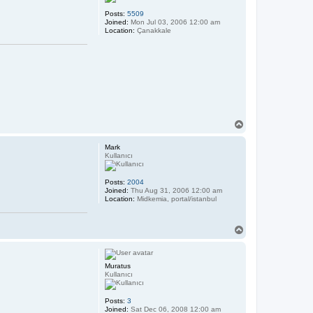
Posts:
5509
Joined:
Mon Jul 03, 2006 12:00 am
Location:
Çanakkale
T
o
p
Mark
Kullanıcı
Posts:
2004
Joined:
Thu Aug 31, 2006 12:00 am
Location:
Midkemia, portal/istanbul
T
o
p
Muratus
Kullanıcı
Posts:
3
Joined:
Sat Dec 06, 2008 12:00 am