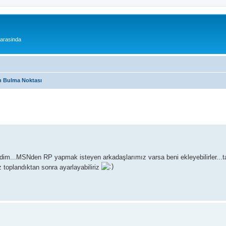
 arasinda
 Bulma Noktası
eldim...MSNden RP yapmak isteyen arkadaşlarımız varsa beni ekleyebilirler...t
z toplandıktan sonra ayarlayabiliriz