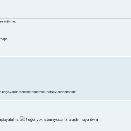
ree with me.
rhaps.
 başlayabilir. Kendini reddetmek herşeyi reddetmektir.
aşlayabiliriz
eğer yok istemiyosanız araştırmaya dwm