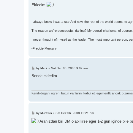
s
Ekledim
t
I always knew I was a star And now, the rest of the world seems to ag
The reason we're successful, darling? My overall charisma, of course.
I never thought of myself as the leader. The most important person, pe
-Freddie Mercury
P
by
Mark
»
Sat Dec 06, 2008 9:09 am
o
s
Bende ekledim.
t
Kendi doğanı öğren, bütün yanlarını kabul et, egemenlik ancak o zaman
P
by
Muratus
»
Sat Dec 06, 2008 12:21 pm
o
s
Aranızdan biri DM olabillirse eğer 1-2 gün içinde bile b
t