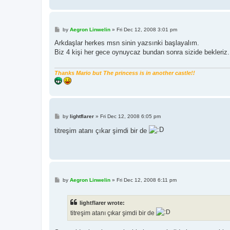
P
by
Aegron Linwelin
»
Fri Dec 12, 2008 3:01 pm
o
s
Arkdaşlar herkes msn sinin yazsınki başlayalım.
t
Biz 4 kişi her gece oynuycaz bundan sonra sizide bekleriz.
Thanks Mario but The princess is in another castle!!
P
by
lightflarer
»
Fri Dec 12, 2008 6:05 pm
o
s
titreşim atanı çıkar şimdi bir de
t
P
by
Aegron Linwelin
»
Fri Dec 12, 2008 6:11 pm
o
s
t
lightflarer wrote:
titreşim atanı çıkar şimdi bir de