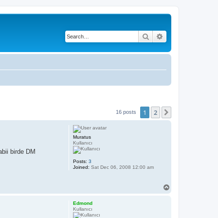
Search
Advanced search
1
2
Next
16 posts
Muratus
Kullanıcı
abii birde DM
Posts:
3
Joined:
Sat Dec 06, 2008 12:00 am
T
o
p
Edmond
Kullanıcı