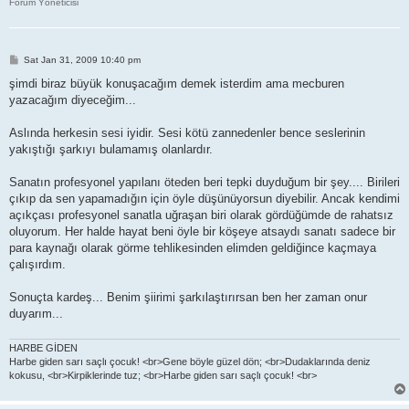
Forum Yöneticisi
P
Sat Jan 31, 2009 10:40 pm
o
s
şimdi biraz büyük konuşacağım demek isterdim ama mecburen
t
yazacağım diyeceğim...
Aslında herkesin sesi iyidir. Sesi kötü zannedenler bence seslerinin
yakıştığı şarkıyı bulamamış olanlardır.
Sanatın profesyonel yapılanı öteden beri tepki duyduğum bir şey.... Birileri
çıkıp da sen yapamadığın için öyle düşünüyorsun diyebilir. Ancak kendimi
açıkçası profesyonel sanatla uğraşan biri olarak gördüğümde de rahatsız
oluyorum. Her halde hayat beni öyle bir köşeye atsaydı sanatı sadece bir
para kaynağı olarak görme tehlikesinden elimden geldiğince kaçmaya
çalışırdım.
Sonuçta kardeş... Benim şiirimi şarkılaştırırsan ben her zaman onur
duyarım...
HARBE GİDEN
Harbe giden sarı saçlı çocuk! <br>Gene böyle güzel dön; <br>Dudaklarında deniz
kokusu, <br>Kirpiklerinde tuz; <br>Harbe giden sarı saçlı çocuk! <br>