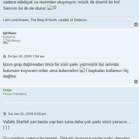
sadece edebiyat ve resimden oluşmuyor, müzik de önemli bir kol.
Sanırım bir ilk de oluruz
I am Lord Amean, The King of North, Leader of Zederus..
lightflarer
Kullanıcı
P
Fri Jan 30, 2009 7:54 am
o
s
bizim grup dağılmadan önce bir sürü şarkı yazmıştık biz aslında
t
bulursam koyucam onları ama bulamadım
başkaları kullansın hiç
değilse
Firble
Forum Yöneticisi
P
Sat Jan 31, 2009 8:03 pm
o
s
Vallahi Starfell sen beste yap ben sana daha çok şarkı sözü yazarım.... :
t
) ) )
O yazdığım sadece bir örnekti. Dikkatli okunursa sözler şarkı olmadan