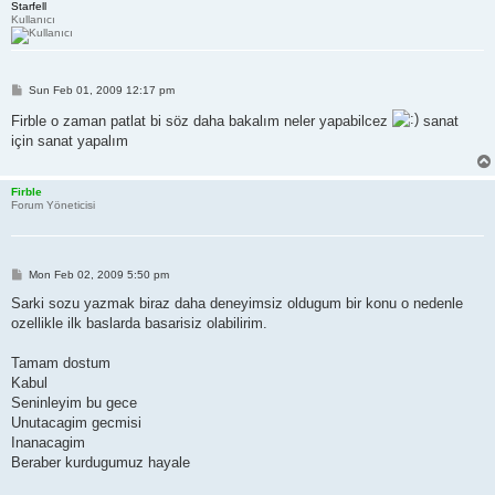
Starfell
Kullanıcı
P
Sun Feb 01, 2009 12:17 pm
o
s
Firble o zaman patlat bi söz daha bakalım neler yapabilcez
sanat
t
için sanat yapalım
Firble
Forum Yöneticisi
P
Mon Feb 02, 2009 5:50 pm
o
s
Sarki sozu yazmak biraz daha deneyimsiz oldugum bir konu o nedenle
t
ozellikle ilk baslarda basarisiz olabilirim.
Tamam dostum
Kabul
Seninleyim bu gece
Unutacagim gecmisi
Inanacagim
Beraber kurdugumuz hayale