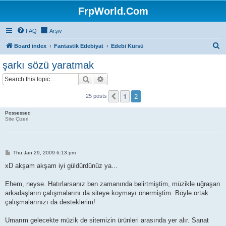
FrpWorld.Com
FAQ
Arşiv
S
Board index
Fantastik Edebiyat
Edebi Kürsü
e
şarkı sözü yaratmak
a
Search
Advanced search
r
c
1
2
Previous
25 posts
h
Possessed
Site Çizeri
P
Thu Jan 29, 2009 6:13 pm
o
s
xD akşam akşam iyi güldürdünüz ya...
t
Ehem, neyse. Hatırlarsanız ben zamanında belirtmiştim, müzikle uğraşan
arkadaşların çalışmalarını da siteye koymayı önermiştim. Böyle ortak
çalışmalarınızı da desteklerim!
Umarım gelecekte müzik de sitemizin ürünleri arasında yer alır. Sanat