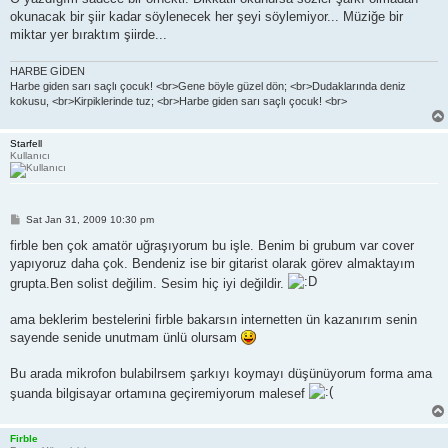
okunacak bir şiir kadar söylenecek her şeyi söylemiyor... Müziğe bir
miktar yer bıraktım şiirde...
HARBE GİDEN
Harbe giden sarı saçlı çocuk! <br>Gene böyle güzel dön; <br>Dudaklarında deniz
kokusu, <br>Kirpiklerinde tuz; <br>Harbe giden sarı saçlı çocuk! <br>
Starfell
Kullanıcı
P
Sat Jan 31, 2009 10:30 pm
o
s
firble ben çok amatör uğraşıyorum bu işle. Benim bi grubum var cover
t
yapıyoruz daha çok. Bendeniz ise bir gitarist olarak görev almaktayım
grupta.Ben solist değilim. Sesim hiç iyi değildir.
ama beklerim bestelerini firble bakarsın internetten ün kazanırım senin
sayende senide unutmam ünlü olursam
Bu arada mikrofon bulabilrsem şarkıyı koymayı düşünüyorum forma ama
şuanda bilgisayar ortamına geçiremiyorum malesef
Firble