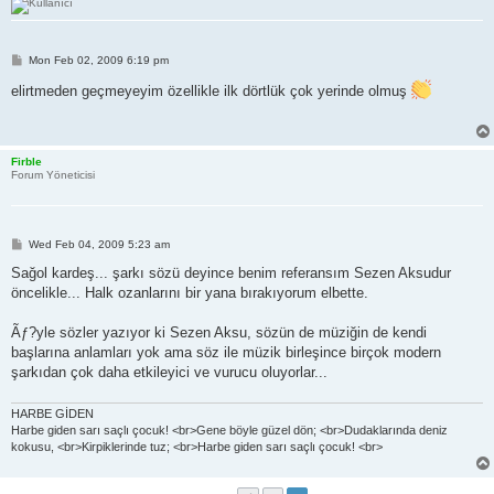
P
Mon Feb 02, 2009 6:19 pm
o
s
elirtmeden geçmeyeyim özellikle ilk dörtlük çok yerinde olmuş
t
Firble
Forum Yöneticisi
P
Wed Feb 04, 2009 5:23 am
o
s
Sağol kardeş... şarkı sözü deyince benim referansım Sezen Aksudur
t
öncelikle... Halk ozanlarını bir yana bırakıyorum elbette.
Ãƒ?yle sözler yazıyor ki Sezen Aksu, sözün de müziğin de kendi
başlarına anlamları yok ama söz ile müzik birleşince birçok modern
şarkıdan çok daha etkileyici ve vurucu oluyorlar...
HARBE GİDEN
Harbe giden sarı saçlı çocuk! <br>Gene böyle güzel dön; <br>Dudaklarında deniz
kokusu, <br>Kirpiklerinde tuz; <br>Harbe giden sarı saçlı çocuk! <br>