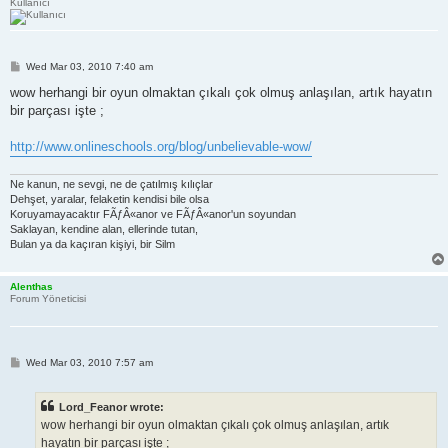
Kullanıcı
P
Wed Mar 03, 2010 7:40 am
o
s
wow herhangi bir oyun olmaktan çıkalı çok olmuş anlaşılan, artık hayatın
t
bir parçası işte ;
http://www.onlineschools.org/blog/unbelievable-wow/
Ne kanun, ne sevgi, ne de çatılmış kılıçlar
Dehşet, yaralar, felaketin kendisi bile olsa
Koruyamayacaktır FÃƒÂ«anor ve FÃƒÂ«anor'un soyundan
Saklayan, kendine alan, ellerinde tutan,
Bulan ya da kaçıran kişiyi, bir Silm
Alenthas
Forum Yöneticisi
P
Wed Mar 03, 2010 7:57 am
o
s
t
Lord_Feanor wrote:
wow herhangi bir oyun olmaktan çıkalı çok olmuş anlaşılan, artık
hayatın bir parçası işte ;