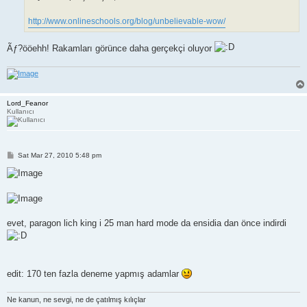
http://www.onlineschools.org/blog/unbelievable-wow/
Ãƒ?ööehh! Rakamları görünce daha gerçekçi oluyor
Lord_Feanor
Kullanıcı
P
Sat Mar 27, 2010 5:48 pm
o
s
t
evet, paragon lich king i 25 man hard mode da ensidia dan önce indirdi
edit: 170 ten fazla deneme yapmış adamlar
Ne kanun, ne sevgi, ne de çatılmış kılıçlar