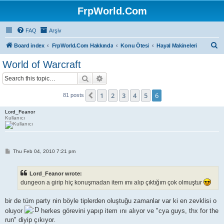
FrpWorld.Com
FAQ
Arşiv
S
Board index
FrpWorld.Com Hakkında
Konu Ötesi
Hayal Makineleri
e
World of Warcraft
a
Search
Advanced search
r
c
1
2
3
4
5
6
Previous
81 posts
h
Lord_Feanor
Kullanıcı
P
Thu Feb 04, 2010 7:21 pm
o
s
t
Lord_Feanor wrote:
dungeon a girip hiç konuşmadan item ımı alıp çıktığım çok olmuştur
bir de tüm party nin böyle tiplerden oluştuğu zamanlar var ki en zevklisi o
oluyor
herkes görevini yapıp item ını alıyor ve "cya guys, thx for the
run" diyip çıkıyor.