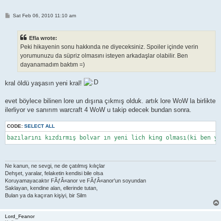
P
Sat Feb 06, 2010 11:10 am
o
s
t
Efla wrote:
Peki hikayenin sonu hakkında ne diyeceksiniz. Spoiler içinde verin
yorumunuzu da süpriz olmasını isteyen arkadaşlar olabilir. Ben
dayanamadım baktım =)
kral öldü yaşasın yeni kral!
evet böylece bilinen lore un dışına çıkmış olduk. artık lore WoW la birlikte
ilerliyor ve sanırım warcraft 4 WoW u takip edecek bundan sonra.
CODE:
SELECT ALL
Ne kanun, ne sevgi, ne de çatılmış kılıçlar
Dehşet, yaralar, felaketin kendisi bile olsa
Koruyamayacaktır FÃƒÂ«anor ve FÃƒÂ«anor'un soyundan
Saklayan, kendine alan, ellerinde tutan,
Bulan ya da kaçıran kişiyi, bir Silm
Lord_Feanor