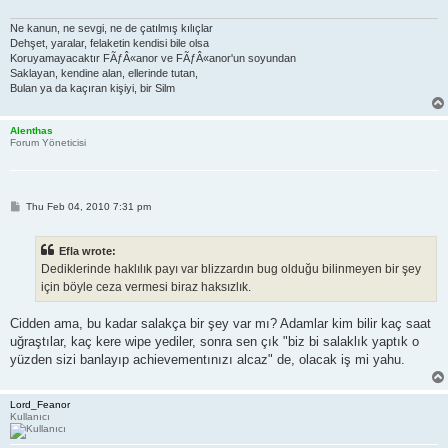
Ne kanun, ne sevgi, ne de çatılmış kılıçlar
Dehşet, yaralar, felaketin kendisi bile olsa
Koruyamayacaktır FÃƒÂ«anor ve FÃƒÂ«anor'un soyundan
Saklayan, kendine alan, ellerinde tutan,
Bulan ya da kaçıran kişiyi, bir Silm
Alenthas
Forum Yöneticisi
P
Thu Feb 04, 2010 7:31 pm
o
s
t
Efla wrote:
Dediklerinde haklılık payı var blizzardın bug olduğu bilinmeyen bir şey
için böyle ceza vermesi biraz haksızlık.
Cidden ama, bu kadar salakça bir şey var mı? Adamlar kim bilir kaç saat
uğraştılar, kaç kere wipe yediler, sonra sen çık "biz bi salaklık yaptık o
yüzden sizi banlayıp achievementınızı alcaz" de, olacak iş mi yahu.
Lord_Feanor
Kullanıcı