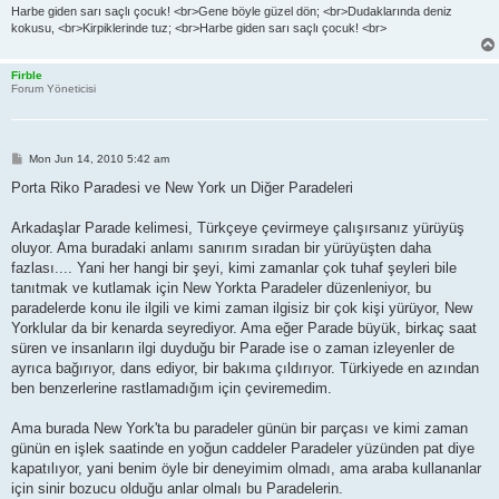
Harbe giden sarı saçlı çocuk! <br>Gene böyle güzel dön; <br>Dudaklarında deniz
kokusu, <br>Kirpiklerinde tuz; <br>Harbe giden sarı saçlı çocuk! <br>
Firble
Forum Yöneticisi
P
Mon Jun 14, 2010 5:42 am
o
s
Porta Riko Paradesi ve New York un Diğer Paradeleri
t
Arkadaşlar Parade kelimesi, Türkçeye çevirmeye çalışırsanız yürüyüş
oluyor. Ama buradaki anlamı sanırım sıradan bir yürüyüşten daha
fazlası.... Yani her hangi bir şeyi, kimi zamanlar çok tuhaf şeyleri bile
tanıtmak ve kutlamak için New Yorkta Paradeler düzenleniyor, bu
paradelerde konu ile ilgili ve kimi zaman ilgisiz bir çok kişi yürüyor, New
Yorklular da bir kenarda seyrediyor. Ama eğer Parade büyük, birkaç saat
süren ve insanların ilgi duyduğu bir Parade ise o zaman izleyenler de
ayrıca bağırıyor, dans ediyor, bir bakıma çıldırıyor. Türkiyede en azından
ben benzerlerine rastlamadığım için çeviremedim.
Ama burada New York'ta bu paradeler günün bir parçası ve kimi zaman
günün en işlek saatinde en yoğun caddeler Paradeler yüzünden pat diye
kapatılıyor, yani benim öyle bir deneyimim olmadı, ama araba kullananlar
için sinir bozucu olduğu anlar olmalı bu Paradelerin.