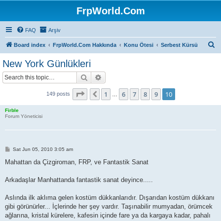
FrpWorld.Com
FAQ
Arşiv
S
Board index
FrpWorld.Com Hakkında
Konu Ötesi
Serbest Kürsü
e
New York Günlükleri
a
Search
Advanced search
r
c
Page
10
of
10
1
6
7
8
9
10
Previous
149 posts
…
h
Firble
Forum Yöneticisi
P
Sat Jun 05, 2010 3:05 am
o
s
Mahattan da Çizgiroman, FRP, ve Fantastik Sanat
t
Arkadaşlar Manhattanda fantastik sanat deyince.....
Aslında ilk aklıma gelen kostüm dükkanlarıdır. Dışarıdan kostüm dükkanı
gibi görünürler... İçlerinde her şey vardır. Taşınabilir mumyadan, örümcek
ağlarına, kristal kürelere, kafesin içinde fare ya da kargaya kadar, pahalı