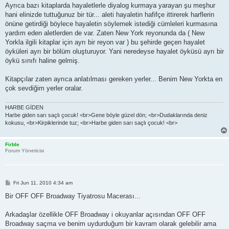
Ayrıca bazı kitaplarda hayaletlerle diyalog kurmaya yarayan şu meşhur
hani elinizde tuttuğunuz bir tür... aleti hayaletin hafifçe ittirerek harflerin
önüne getirdiği böylece hayaletin söylemek istediği cümleleri kurmasına
yardım eden aletlerden de var. Zaten New York reyonunda da ( New
Yorkla ilgili kitaplar için ayrı bir reyon var ) bu şehirde geçen hayalet
öyküleri ayrı bir bölüm oluşturuyor. Yani neredeyse hayalet öyküsü ayrı bir
öykü sınıfı haline gelmiş.
Kitapçılar zaten ayrıca anlatılması gereken yerler... Benim New Yorkta en
çok sevdiğim yerler oralar.
HARBE GİDEN
Harbe giden sarı saçlı çocuk! <br>Gene böyle güzel dön; <br>Dudaklarında deniz
kokusu, <br>Kirpiklerinde tuz; <br>Harbe giden sarı saçlı çocuk! <br>
Firble
Forum Yöneticisi
P
Fri Jun 11, 2010 4:34 am
o
s
Bir OFF OFF Broadway Tiyatrosu Macerası...
t
Arkadaşlar özellikle OFF Broadway i okuyanlar açısından OFF OFF
Broadway saçma ve benim uydurduğum bir kavram olarak gelebilir ama