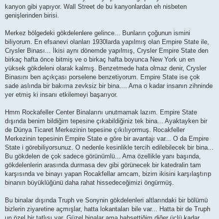
kanyon gibi yapıyor. Wall Street de bu kanyonlardan eh nisbeten
genişlerinden birisi.
Merkez bölgedeki gökdelenlere gelince... Bunların çoğunun ismini
biliyorum. En efsanevi olanları 1930larda yapılmış olan Empire State ile,
Crysler Binası... İkisi aynı dönemde yapılmış, Crysler Empire State den
birkaç hafta önce bitmiş ve o birkaç hafta boyunca New York un en
yüksek gökdeleni olarak kalmış. Benzetmede hata olmaz denir, Crysler
Binasını ben açıkçası porselene benzetiyorum. Empire State ise çok
sade aslında bir bakıma zevksiz bir bina.... Ama o kadar insanın zihninde
yer etmiş ki insanı etkilemeyi başarıyor.
Hmm Rockafeller Center Binalarını unutmamak lazım. Empire State
dışında benim bildiğim tepesine çıkabildiğiniz tek bina... Ayaktayken bir
de Dünya Ticaret Merkezinin tepesine çıkılıyormuş. Rocakfeller
Merkezinin tepesinin Empire State e göre bir avantajı var... O da Empire
State i görebiliyorsunuz. O nedenle kesinlikle tercih edilebilecek bir bina...
Bu gökdelen de çok sadece görünümlü... Ama özellikle yanı başında,
gökdelenlerin arasında durmasa dev gibi görünecek bir katedralin tam
karşısında ve binayı yapan Rocakfellar amcam, bizim ikisini karşılaştırıp
binanın büyüklüğünü daha rahat hissedeceğimizi öngürmüş.
Bu binalar dışında Truph ve Sonynin gökdelenleri altlarındaki bir bölümü
bizlerin ziyaretine açmışlar, hatta lokantaları bile var... Hatta bir de Truph
un özel bir tatlısı var. Güzel binalar ama bahsettiğim diğer üçlü kadar