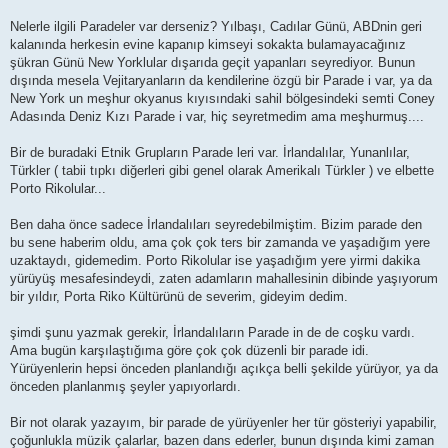
Nelerle ilgili Paradeler var derseniz? Yılbaşı, Cadılar Günü, ABDnin geri
kalanında herkesin evine kapanıp kimseyi sokakta bulamayacağınız
şükran Günü New Yorklular dışarıda geçit yapanları seyrediyor. Bunun
dışında mesela Vejitaryanların da kendilerine özgü bir Parade i var, ya da
New York un meşhur okyanus kıyısındaki sahil bölgesindeki semti Coney
Adasında Deniz Kızı Parade i var, hiç seyretmedim ama meşhurmuş....
Bir de buradaki Etnik Grupların Parade leri var. İrlandalılar, Yunanlılar,
Türkler ( tabii tıpkı diğerleri gibi genel olarak Amerikalı Türkler ) ve elbette
Porto Rikolular...
Ben daha önce sadece İrlandalıları seyredebilmiştim. Bizim parade den
bu sene haberim oldu, ama çok çok ters bir zamanda ve yaşadığım yere
uzaktaydı, gidemedim. Porto Rikolular ise yaşadığım yere yirmi dakika
yürüyüş mesafesindeydi, zaten adamların mahallesinin dibinde yaşıyorum
bir yıldır, Porta Riko Kültürünü de severim, gideyim dedim.
şimdi şunu yazmak gerekir, İrlandalıların Parade in de de coşku vardı.
Ama bugün karşılaştığıma göre çok çok düzenli bir parade idi.
Yürüyenlerin hepsi önceden planlandığı açıkça belli şekilde yürüyor, ya da
önceden planlanmış şeyler yapıyorlardı.
Bir not olarak yazayım, bir parade de yürüyenler her tür gösteriyi yapabilir,
çoğunlukla müzik çalarlar, bazen dans ederler, bunun dışında kimi zaman