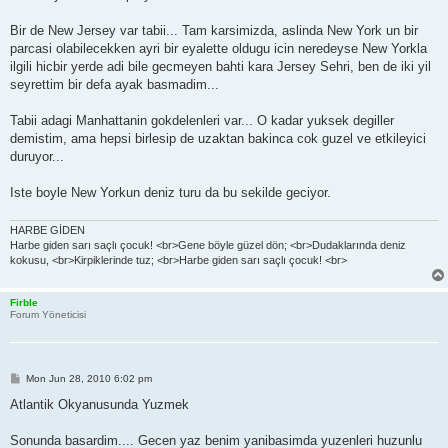
Bir de New Jersey var tabii... Tam karsimizda, aslinda New York un bir
parcasi olabilecekken ayri bir eyalette oldugu icin neredeyse New Yorkla
ilgili hicbir yerde adi bile gecmeyen bahti kara Jersey Sehri, ben de iki yil
seyrettim bir defa ayak basmadim...
Tabii adagi Manhattanin gokdelenleri var... O kadar yuksek degiller
demistim, ama hepsi birlesip de uzaktan bakinca cok guzel ve etkileyici
duruyor...
Iste boyle New Yorkun deniz turu da bu sekilde geciyor.
HARBE GİDEN
Harbe giden sarı saçlı çocuk! <br>Gene böyle güzel dön; <br>Dudaklarında deniz
kokusu, <br>Kirpiklerinde tuz; <br>Harbe giden sarı saçlı çocuk! <br>
Firble
Forum Yöneticisi
P
Mon Jun 28, 2010 6:02 pm
o
s
Atlantik Okyanusunda Yuzmek
t
Sonunda basardim.... Gecen yaz benim yanibasimda yuzenleri huzunlu