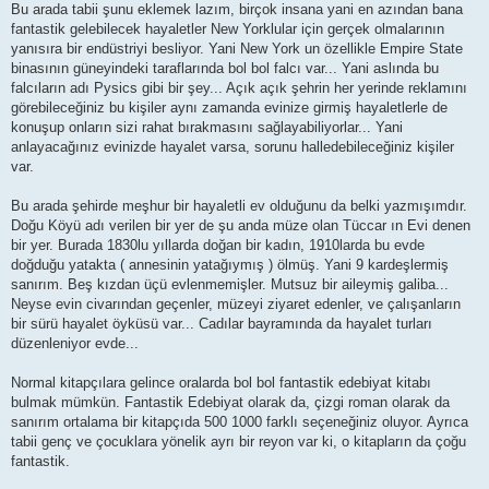
Bu arada tabii şunu eklemek lazım, birçok insana yani en azından bana
fantastik gelebilecek hayaletler New Yorklular için gerçek olmalarının
yanısıra bir endüstriyi besliyor. Yani New York un özellikle Empire State
binasının güneyindeki taraflarında bol bol falcı var... Yani aslında bu
falcıların adı Pysics gibi bir şey... Açık açık şehrin her yerinde reklamını
görebileceğiniz bu kişiler aynı zamanda evinize girmiş hayaletlerle de
konuşup onların sizi rahat bırakmasını sağlayabiliyorlar... Yani
anlayacağınız evinizde hayalet varsa, sorunu halledebileceğiniz kişiler
var.
Bu arada şehirde meşhur bir hayaletli ev olduğunu da belki yazmışımdır.
Doğu Köyü adı verilen bir yer de şu anda müze olan Tüccar ın Evi denen
bir yer. Burada 1830lu yıllarda doğan bir kadın, 1910larda bu evde
doğduğu yatakta ( annesinin yatağıymış ) ölmüş. Yani 9 kardeşlermiş
sanırım. Beş kızdan üçü evlenmemişler. Mutsuz bir aileymiş galiba...
Neyse evin civarından geçenler, müzeyi ziyaret edenler, ve çalışanların
bir sürü hayalet öyküsü var... Cadılar bayramında da hayalet turları
düzenleniyor evde...
Normal kitapçılara gelince oralarda bol bol fantastik edebiyat kitabı
bulmak mümkün. Fantastik Edebiyat olarak da, çizgi roman olarak da
sanırım ortalama bir kitapçıda 500 1000 farklı seçeneğiniz oluyor. Ayrıca
tabii genç ve çocuklara yönelik ayrı bir reyon var ki, o kitapların da çoğu
fantastik.