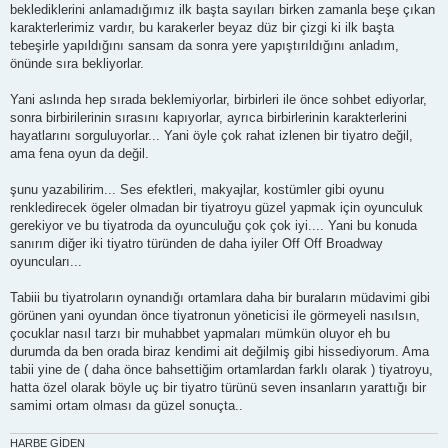
beklediklerini anlamadığımız ilk başta sayıları birken zamanla beşe çıkan
karakterlerimiz vardır, bu karakerler beyaz düz bir çizgi ki ilk başta
tebeşirle yapıldığını sansam da sonra yere yapıştırıldığını anladım,
önünde sıra bekliyorlar.
Yani aslında hep sırada beklemiyorlar, birbirleri ile önce sohbet ediyorlar,
sonra birbirilerinin sırasını kapıyorlar, ayrıca birbirlerinin karakterlerini
hayatlarını sorguluyorlar... Yani öyle çok rahat izlenen bir tiyatro değil,
ama fena oyun da değil.
şunu yazabilirim... Ses efektleri, makyajlar, kostümler gibi oyunu
renkledirecek ögeler olmadan bir tiyatroyu güzel yapmak için oyunculuk
gerekiyor ve bu tiyatroda da oyunculuğu çok çok iyi.... Yani bu konuda
sanırım diğer iki tiyatro türünden de daha iyiler Off Off Broadway
oyuncuları...
Tabiii bu tiyatroların oynandığı ortamlara daha bir buraların müdavimi gibi
görünen yani oyundan önce tiyatronun yöneticisi ile görmeyeli nasılsın,
çocuklar nasıl tarzı bir muhabbet yapmaları mümkün oluyor eh bu
durumda da ben orada biraz kendimi ait değilmiş gibi hissediyorum. Ama
tabii yine de ( daha önce bahsettiğim ortamlardan farklı olarak ) tiyatroyu,
hatta özel olarak böyle uç bir tiyatro türünü seven insanların yarattığı bir
samimi ortam olması da güzel sonuçta..
HARBE GİDEN