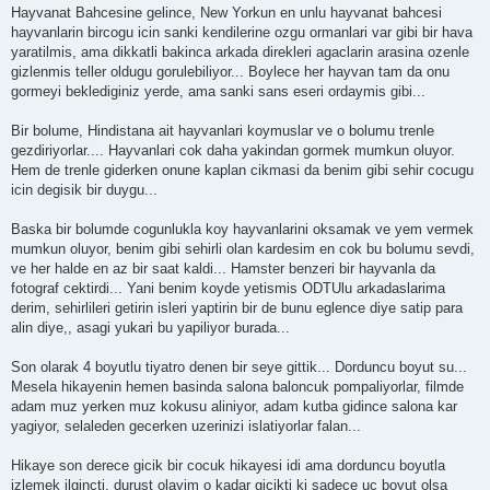
Hayvanat Bahcesine gelince, New Yorkun en unlu hayvanat bahcesi
hayvanlarin bircogu icin sanki kendilerine ozgu ormanlari var gibi bir hava
yaratilmis, ama dikkatli bakinca arkada direkleri agaclarin arasina ozenle
gizlenmis teller oldugu gorulebiliyor... Boylece her hayvan tam da onu
gormeyi beklediginiz yerde, ama sanki sans eseri ordaymis gibi...
Bir bolume, Hindistana ait hayvanlari koymuslar ve o bolumu trenle
gezdiriyorlar.... Hayvanlari cok daha yakindan gormek mumkun oluyor.
Hem de trenle giderken onune kaplan cikmasi da benim gibi sehir cocugu
icin degisik bir duygu...
Baska bir bolumde cogunlukla koy hayvanlarini oksamak ve yem vermek
mumkun oluyor, benim gibi sehirli olan kardesim en cok bu bolumu sevdi,
ve her halde en az bir saat kaldi... Hamster benzeri bir hayvanla da
fotograf cektirdi... Yani benim koyde yetismis ODTUlu arkadaslarima
derim, sehirlileri getirin isleri yaptirin bir de bunu eglence diye satip para
alin diye,, asagi yukari bu yapiliyor burada...
Son olarak 4 boyutlu tiyatro denen bir seye gittik... Dorduncu boyut su...
Mesela hikayenin hemen basinda salona baloncuk pompaliyorlar, filmde
adam muz yerken muz kokusu aliniyor, adam kutba gidince salona kar
yagiyor, selaleden gecerken uzerinizi islatiyorlar falan...
Hikaye son derece gicik bir cocuk hikayesi idi ama dorduncu boyutla
izlemek ilgincti, durust olayim o kadar gicikti ki sadece uc boyut olsa