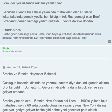
ucak geciyor uzerinde reklam yazilari var.
Sahilden cikinca bu sahilin yakininda mahalleleri olan Ruslarin
lokantalarinda yemek yedik, ben bildigim tek Rus yemegi olan Beef
Straganof denen yemegi yedim guzeldi... Sonra da eve donduk.
HARBE GİDEN
Harbe giden sarı saçlı çocuk! <br>Gene böyle güzel dön; <br>Dudaklarında deniz
kokusu, <br>Kirpiklerinde tuz; <br>Harbe giden sarı saçlı çocuk! <br>
Firble
Forum Yöneticisi
P
Mon Jun 28, 2010 6:27 pm
o
s
Bronks ve Bronks Hayvanat Bahcesi
t
Gunlugun kapanisi disinda ne yazmak isterim diye dusundugumde aklima
Bronks geldi... Dun gittim.. Gerci simdi aklima daha bircok yer ve sey
geliyor amaaaa...
Bronks yine de ozel.. Bronks New Yorkun asi ilcesi... 1900lu yillarin luks
mahallesi, sonra 60larda burada oturanlar yavas yavas New York disina
gocuyor, geriye geliyor benim gibi sehre yeni gocenler para olarak