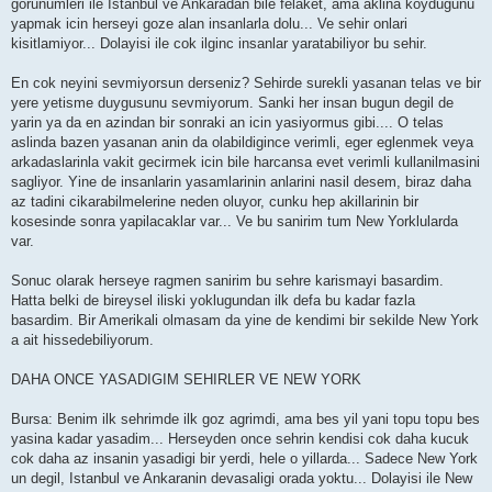
gorunumleri ile Istanbul ve Ankaradan bile felaket, ama aklina koydugunu
yapmak icin herseyi goze alan insanlarla dolu... Ve sehir onlari
kisitlamiyor... Dolayisi ile cok ilginc insanlar yaratabiliyor bu sehir.
En cok neyini sevmiyorsun derseniz? Sehirde surekli yasanan telas ve bir
yere yetisme duygusunu sevmiyorum. Sanki her insan bugun degil de
yarin ya da en azindan bir sonraki an icin yasiyormus gibi.... O telas
aslinda bazen yasanan anin da olabildigince verimli, eger eglenmek veya
arkadaslarinla vakit gecirmek icin bile harcansa evet verimli kullanilmasini
sagliyor. Yine de insanlarin yasamlarinin anlarini nasil desem, biraz daha
az tadini cikarabilmelerine neden oluyor, cunku hep akillarinin bir
kosesinde sonra yapilacaklar var... Ve bu sanirim tum New Yorklularda
var.
Sonuc olarak herseye ragmen sanirim bu sehre karismayi basardim.
Hatta belki de bireysel iliski yoklugundan ilk defa bu kadar fazla
basardim. Bir Amerikali olmasam da yine de kendimi bir sekilde New York
a ait hissedebiliyorum.
DAHA ONCE YASADIGIM SEHIRLER VE NEW YORK
Bursa: Benim ilk sehrimde ilk goz agrimdi, ama bes yil yani topu topu bes
yasina kadar yasadim... Herseyden once sehrin kendisi cok daha kucuk
cok daha az insanin yasadigi bir yerdi, hele o yillarda... Sadece New York
un degil, Istanbul ve Ankaranin devasaligi orada yoktu... Dolayisi ile New