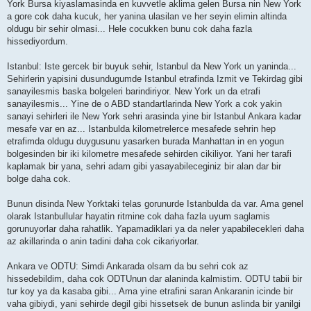
York Bursa kiyaslamasinda en kuvvetle aklima gelen Bursa nin New York
a gore cok daha kucuk, her yanina ulasilan ve her seyin elimin altinda
oldugu bir sehir olmasi... Hele cocukken bunu cok daha fazla
hissediyordum.
Istanbul: Iste gercek bir buyuk sehir, Istanbul da New York un yaninda...
Sehirlerin yapisini dusundugumde Istanbul etrafinda Izmit ve Tekirdag gibi
sanayilesmis baska bolgeleri barindiriyor. New York un da etrafi
sanayilesmis... Yine de o ABD standartlarinda New York a cok yakin
sanayi sehirleri ile New York sehri arasinda yine bir Istanbul Ankara kadar
mesafe var en az... Istanbulda kilometrelerce mesafede sehrin hep
etrafimda oldugu duygusunu yasarken burada Manhattan in en yogun
bolgesinden bir iki kilometre mesafede sehirden cikiliyor. Yani her tarafi
kaplamak bir yana, sehri adam gibi yasayabileceginiz bir alan dar bir
bolge daha cok.
Bunun disinda New Yorktaki telas gorunurde Istanbulda da var. Ama genel
olarak Istanbullular hayatin ritmine cok daha fazla uyum saglamis
gorunuyorlar daha rahatlik. Yapamadiklari ya da neler yapabilecekleri daha
az akillarinda o anin tadini daha cok cikariyorlar.
Ankara ve ODTU: Simdi Ankarada olsam da bu sehri cok az
hissedebildim, daha cok ODTUnun dar alaninda kalmistim. ODTU tabii bir
tur koy ya da kasaba gibi... Ama yine etrafini saran Ankaranin icinde bir
vaha gibiydi, yani sehirde degil gibi hissetsek de bunun aslinda bir yanilgi