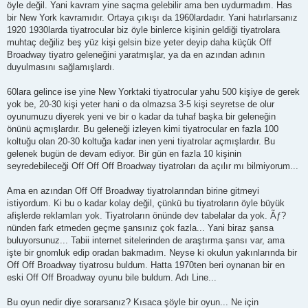
öyle değil. Yani kavram yine saçma gelebilir ama ben uydurmadım. Has
bir New York kavramıdır. Ortaya çıkışı da 1960lardadır. Yani hatırlarsanız
1920 1930larda tiyatrocular biz öyle binlerce kişinin geldiği tiyatrolara
muhtaç değiliz beş yüz kişi gelsin bize yeter deyip daha küçük Off
Broadway tiyatro geleneğini yaratmışlar, ya da en azından adının
duyulmasını sağlamışlardı.
60lara gelince ise yine New Yorktaki tiyatrocular yahu 500 kişiye de gerek
yok be, 20-30 kişi yeter hani o da olmazsa 3-5 kişi seyretse de olur
oyunumuzu diyerek yeni ve bir o kadar da tuhaf başka bir geleneğin
önünü açmışlardır. Bu geleneği izleyen kimi tiyatrocular en fazla 100
koltuğu olan 20-30 koltuğa kadar inen yeni tiyatrolar açmışlardır. Bu
gelenek bugün de devam ediyor. Bir gün en fazla 10 kişinin
seyredebileceği Off Off Off Broadway tiyatroları da açılır mı bilmiyorum...
Ama en azından Off Off Broadway tiyatrolarından birine gitmeyi
istiyordum. Ki bu o kadar kolay değil, çünkü bu tiyatroların öyle büyük
afişlerde reklamları yok. Tiyatroların önünde dev tabelalar da yok. Ãƒ?
nünden fark etmeden geçme şansınız çok fazla... Yani biraz şansa
buluyorsunuz... Tabii internet sitelerinden de araştırma şansı var, ama
işte bir gnomluk edip oradan bakmadım. Neyse ki okulun yakınlarında bir
Off Off Broadway tiyatrosu buldum. Hatta 1970ten beri oynanan bir en
eski Off Off Broadway oyunu bile buldum. Adı Line...
Bu oyun nedir diye sorarsanız? Kısaca şöyle bir oyun... Ne için