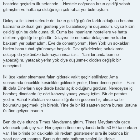
hostelde geçirdim ilk seferinde... Hostele doğrudan kızın geldiği sabah
gitmiştim ve hafta içi olduğu için çok rahat yer bulmuştum.
Dolayısı ile ikinci seferde de, kızın geldiği günün farklı olduğunu hesaba
katmama akılsızlığını gösterip yer bulabileceğimi düşündüm. Oysa kızın
geldiği gün bu defa cuma idi. Cuma ise insanların hostellere ve hatta
otellere yığıldığı bir gündür. Dolayısı ile ne kadar dolaşsam ne kadar
baksam yer bulamadım. Eve de dönemiyorum. New York un sokakları
birden bana tuhaf görünmeye başladı. Dev gökdelenler, sokaklarda
dolaşıp da yüzünüze bakmayan insanlar.... Yani bir anda ben ne
yapacağım, yatacak yerim yok diye düşünmek cidden değişik bir
deneyimdi.
İki üçe kadar sinemaya falan giderek vakit geçirilebiliniyor. Ama
sonrasında öncelikle kesinlikle gidilecek yerler, Diner denen yerler... Hani
ilk defa Dinerların üçe dörde kadar açık olduğunu gördüm. Neredeyse içi
bomboş dinerlarda üç dört kahveyi yavaş yavaş içtim. Bir de patates
yedim. Rahat koltukları ve sessizliği ile eh gecenin hiç olmazsa bir
bölümünü geçirmek için birebir. Yine de bir iki saatten sonra burası üstüne
üstüne geliyor insanın.
Ben de öyle olunca Times Meydanına gittim. Times Meydanında gece
izlenecek çok şey var. Her şeyden önce meydanda belki 50 60 tane ekran
var. Her birinde bir dakikalık bir reklam gösterseler sıra ile bakınca bir
saati geçiyor insanın. Bunun dışında bağıran sesleri ile itfaiye