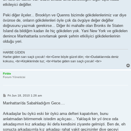
etkileyici değiller.
Peki diğer ilçeler... Brooklyn ve Quenns bizimde gökdelenlerimiz var diye
övünse de, onların gökdelenleri öyle çok da övgüye değer değiller
doğrusunu yazmak gerekirse... Diğer iki mahalle olan Bronks ile Staten
Island da bildiğim kadarı ile hiç gökdelen yok. Yani New York ve gökdelen
denince Manhattanla sınırlamak gerek şehrin etkiliyici gökdelenlerinin
olduğu yeri.
HARBE GİDEN
Harbe giden sarı saçlı çocuk! <br>Gene böyle güzel dön; <br>Dudaklarında deniz
kokusu, <br>Kirpiklerinde tuz; <br>Harbe giden sarı saçlı çocuk! <br>
Firble
Forum Yöneticisi
P
Fri Jun 18, 2010 1:26 am
o
s
Manhattan'da Sabahladığım Gece....
t
Arkadaşlar bu öykü eski bir öykü ama defteri kapatırken, bunu
anlatmadan bitirmemek istedim açıkçası... Yaklaşık bir yıl önce oda
arkadaşımın kız arkadaşı iki defa kendisini ziyarete gelmişti. Ben de, eh
sonuçta arkadaşımla kız arkadaşı rahat vakit geçirsinler diye geceyi