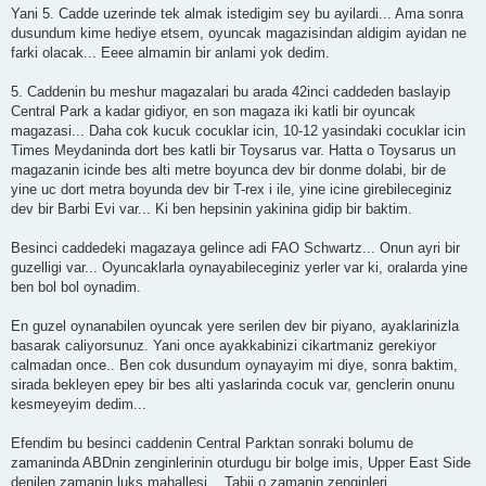
Yani 5. Cadde uzerinde tek almak istedigim sey bu ayilardi... Ama sonra
dusundum kime hediye etsem, oyuncak magazisindan aldigim ayidan ne
farki olacak... Eeee almamin bir anlami yok dedim.
5. Caddenin bu meshur magazalari bu arada 42inci caddeden baslayip
Central Park a kadar gidiyor, en son magaza iki katli bir oyuncak
magazasi... Daha cok kucuk cocuklar icin, 10-12 yasindaki cocuklar icin
Times Meydaninda dort bes katli bir Toysarus var. Hatta o Toysarus un
magazanin icinde bes alti metre boyunca dev bir donme dolabi, bir de
yine uc dort metra boyunda dev bir T-rex i ile, yine icine girebileceginiz
dev bir Barbi Evi var... Ki ben hepsinin yakinina gidip bir baktim.
Besinci caddedeki magazaya gelince adi FAO Schwartz... Onun ayri bir
guzelligi var... Oyuncaklarla oynayabileceginiz yerler var ki, oralarda yine
ben bol bol oynadim.
En guzel oynanabilen oyuncak yere serilen dev bir piyano, ayaklarinizla
basarak caliyorsunuz. Yani once ayakkabinizi cikartmaniz gerekiyor
calmadan once.. Ben cok dusundum oynayayim mi diye, sonra baktim,
sirada bekleyen epey bir bes alti yaslarinda cocuk var, genclerin onunu
kesmeyeyim dedim...
Efendim bu besinci caddenin Central Parktan sonraki bolumu de
zamaninda ABDnin zenginlerinin oturdugu bir bolge imis, Upper East Side
denilen zamanin luks mahallesi... Tabii o zamanin zenginleri