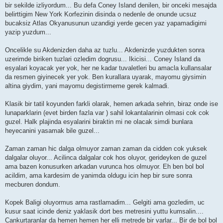
bir sekilde izliyordum... Bu defa Coney Island denilen, bir onceki mesajda
belirttigim New York Korfezinin disinda o nedenle de onunde ucsuz
bucaksiz Atlas Okyanusunun uzandigi yerde gecen yaz yapamadigimi
yazip yuzdum...
Oncelikle su Akdenizden daha az tuzlu... Akdenizde yuzdukten sonra
uzerimde biriken tuzlari ozledim dogrusu... Ikicisi... Coney Island da
esyalari koyacak yer yok, her ne kadar tuvaletleri bu amacla kullansalar
da resmen giyinecek yer yok. Ben kurallara uyarak, mayomu giysimin
altina giydim, yani mayomu degistirmeme gerek kalmadi.
Klasik bir tatil koyunden farkli olarak, hemen arkada sehrin, biraz onde ise
lunaparklarin (evet birden fazla var ) sahil lokantalarinin olmasi cok cok
guzel. Halk plajinda esyalarini biraktin mi ne olacak simdi bunlara
heyecanini yasamak bile guzel...
Zaman zaman hic dalga olmuyor zaman zaman da cidden cok yuksek
dalgalar oluyor... Acilinca dalgalar cok hos oluyor, gerideyken de guzel
ama bazen konusurken arkadan vurunca hos olmuyor. Eh ben bol bol
acildim, ama kardesim de yanimda oldugu icin hep bir sure sonra
mecburen dondum.
Kopek Baligi oluyormus ama rastlamadim... Gelgiti ama gozledim, uc
kusur saat icinde deniz yaklasik dort bes metresini yuttu kumsalin....
Cankurtaranlar da hemen hemen her elli metrede bir varlar... Bir de bol bol