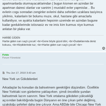
apartmanlarda oturmayacaklarindan ( bugun kismen en azindan bir
apartman dairesi olanlar var sanirim ) mustakil evler yapmislar... Bu
evlerin cogu sonradan zenginler evlerini daha sehirden uzaklara tasiyinca
yikilmis, kalanlarin bir bolumu muze, okul, hastane gibi amaclarla
kullaniliyor, ve ayakta kalanlarin hepsinin uzerinde en azindan bugune
kadar gorduklerimde istisnasiz ev ne imis kim kurmus niye kurmus
anlatan bir plaka var.
HARBE GİDEN
Harbe giden sarı saçlı çocuk! <br>Gene böyle güzel dön; <br>Dudaklarında deniz
kokusu, <br>Kirpiklerinde tuz; <br>Harbe giden sarı saçlı çocuk! <br>
Firble
Forum Yöneticisi
P
Thu Jun 17, 2010 3:43 am
o
s
New York un Gökdelenleri
t
Arkadaşlar bu konudan da bahsetmem gerektiğini düşündüm. Özellikle
New Yorktaki son günlerime yaklaşırken. şimdi öncelikle şundan
bahsetmek lazım sanırım. New York ortalama gökdelen yüksekliği
açısından bakıldığında bugün Dünyanın en öne çıkan şehri değilmiş,
uzakdoğu şehirleri daha öne çıkıyor. Ama ABDde bile Chicago New York