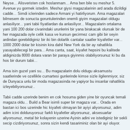
Neyse... Alisveristen cok hoslanmam... Ama ben bile su meshur 5.
Avenue yu gormek istedim. Meshur giysi magazalarinin ard arada dizildigi
cadde... Simdi iclerinden sadece Armani yi hatirliyorum. Ama magazalari
bilmesem de sonucta goruntulerinden onemli giyim magazalari oldugu
anlasiliyor... yani tabii fiyatlardan da anlasiliyor... Magazalarin ortalama
yani 100 200 dolar civarindaki urunlerini bir yana birakacak olursak bir de
her magazada oyle celik kasa ve kursun gecirmez cam gibi bir seyin
ardindan gorebildiginiz bir iki bin dolarlik cantalar saatler kiyafetler var...
1000 2000 dolar bir kisinin kira dahil New York da bir ay rahatlikla
yasayabilecegi bir para... Ama canta, saat, kiyafet hepsini bu kalitede
aldiginizda 8000 dolara varan bir paraya giyinmis olabiliyorsunuz ki bu da
hos bir durum tabii...
Ama isin guzel yani su... Bu magazalarin dolu oldugu aksamustu
saatlerinde ve ozellikle cumartesi gunlerinde kimse sizle ilgilenmiyor, siz
de Dunyaca unlu bir moda magazasinda ne yapiyor bu insanlar rahatlikla
izleyebiliyorsunuz..
Tabii cadde uzerinde benim en cok hosuma giden yine bir oyuncak temali
magaza oldu... Build a Bear isimli super bir magaza var... Orada en
bastan ici bos uzerinde hic kiyafeti olmayan bir ayiyi aliyorsunuz, adim
adim icini dolduruyorsuz farkli kiyafetler aliyorsunuz, aksesuarlar
aliyorsunuz, metal bir kolayenin uzerine Ayinin adini ve istediginiz bir sekli
secip cizdiriyorsunuz, sonra sizin kendi tasariminiz olan bir ayi oluyor.