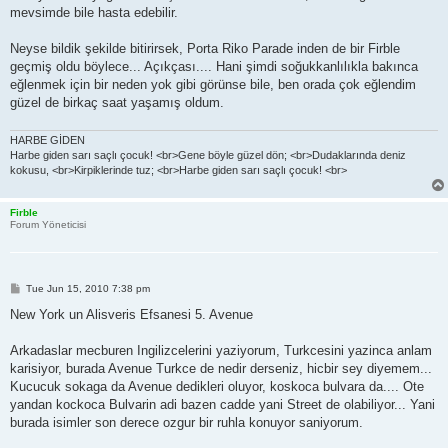
mevsimde bile hasta edebilir.
Neyse bildik şekilde bitirirsek, Porta Riko Parade inden de bir Firble
geçmiş oldu böylece... Açıkçası.... Hani şimdi soğukkanlılıkla bakınca
eğlenmek için bir neden yok gibi görünse bile, ben orada çok eğlendim
güzel de birkaç saat yaşamış oldum.
HARBE GİDEN
Harbe giden sarı saçlı çocuk! <br>Gene böyle güzel dön; <br>Dudaklarında deniz
kokusu, <br>Kirpiklerinde tuz; <br>Harbe giden sarı saçlı çocuk! <br>
Firble
Forum Yöneticisi
P
Tue Jun 15, 2010 7:38 pm
o
s
New York un Alisveris Efsanesi 5. Avenue
t
Arkadaslar mecburen Ingilizcelerini yaziyorum, Turkcesini yazinca anlam
karisiyor, burada Avenue Turkce de nedir derseniz, hicbir sey diyemem...
Kucucuk sokaga da Avenue dedikleri oluyor, koskoca bulvara da.... Ote
yandan kockoca Bulvarin adi bazen cadde yani Street de olabiliyor... Yani
burada isimler son derece ozgur bir ruhla konuyor saniyorum.