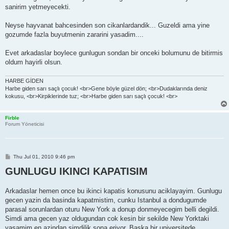
sanirim yetmeyecekti.
Neyse hayvanat bahcesinden son cikanlardandik... Guzeldi ama yine
gozumde fazla buyutmenin zararini yasadim....
Evet arkadaslar boylece gunlugun sondan bir onceki bolumunu de bitirmis
oldum hayirli olsun.
HARBE GİDEN
Harbe giden sarı saçlı çocuk! <br>Gene böyle güzel dön; <br>Dudaklarında deniz
kokusu, <br>Kirpiklerinde tuz; <br>Harbe giden sarı saçlı çocuk! <br>
Firble
Forum Yöneticisi
P
Thu Jul 01, 2010 9:46 pm
o
GUNLUGU IKINCI KAPATISIM
s
t
Arkadaslar hemen once bu ikinci kapatis konusunu aciklayayim. Gunlugu
gecen yazin da basinda kapatmistim, cunku Istanbul a dondugumde
parasal sorunlardan oturu New York a donup donmeyecegim belli degildi.
Simdi ama gecen yaz oldugundan cok kesin bir sekilde New Yorktaki
yasamim en azindan simdilik sona eriyor. Baska bir universitede