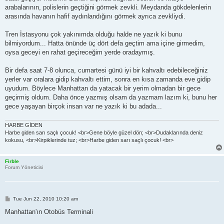
arabalarının, polislerin geçtiğini görmek zevkli. Meydanda gökdelenlerin
arasında havanın hafif aydınlandığını görmek ayrıca zevkliydi.
Tren İstasyonu çok yakınımda olduğu halde ne yazık ki bunu
bilmiyordum... Hatta önünde üç dört defa geçtim ama içine girmedim,
oysa geceyi en rahat geçireceğim yerde oradaymış.
Bir defa saat 7-8 olunca, cumartesi günü iyi bir kahvaltı edebileceğiniz
yerler var oralara gidip kahvaltı ettim, sonra en kısa zamanda eve gidip
uyudum. Böylece Manhattan da yatacak bir yerim olmadan bir gece
geçirmiş oldum. Daha önce yazmış olsam da yazmam lazım ki, bunu her
gece yaşayan birçok insan var ne yazık ki bu adada...
HARBE GİDEN
Harbe giden sarı saçlı çocuk! <br>Gene böyle güzel dön; <br>Dudaklarında deniz
kokusu, <br>Kirpiklerinde tuz; <br>Harbe giden sarı saçlı çocuk! <br>
Firble
Forum Yöneticisi
P
Tue Jun 22, 2010 10:20 am
o
s
Manhattan'ın Otobüs Terminali
t