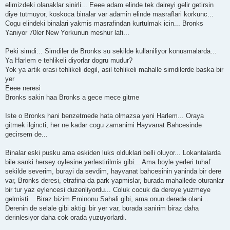
elimizdeki olanaklar sinirli... Eeee adam elinde tek daireyi gelir getirsin
diye tutmuyor, koskoca binalar var adamin elinde masraflari korkunc...
Cogu elindeki binalari yakmis masrafindan kurtulmak icin... Bronks
Yaniyor 70ler New Yorkunun meshur lafi...
Peki simdi... Simdiler de Bronks su sekilde kullaniliyor konusmalarda...
Ya Harlem e tehlikeli diyorlar dogru mudur?
Yok ya artik orasi tehlikeli degil, asil tehlikeli mahalle simdilerde baska bir
yer
Eeee neresi
Bronks sakin haa Bronks a gece mece gitme
Iste o Bronks hani benzetmede hata olmazsa yeni Harlem... Oraya
gitmek ilgincti, her ne kadar cogu zamanimi Hayvanat Bahcesinde
gecirsem de...
Binalar eski pusku ama eskiden luks olduklari belli oluyor... Lokantalarda
bile sanki hersey oylesine yerlestirilmis gibi... Ama boyle yerleri tuhaf
sekilde severim, burayi da sevdim, hayvanat bahcesinin yaninda bir dere
var, Bronks deresi, etrafina da park yapmislar, burada mahallede oturanlar
bir tur yaz eylencesi duzenliyordu... Coluk cocuk da dereye yuzmeye
gelmisti... Biraz bizim Eminonu Sahali gibi, ama onun derede olani...
Derenin de selale gibi aktigi bir yer var, burada sanirim biraz daha
derinlesiyor daha cok orada yuzuyorlardi.