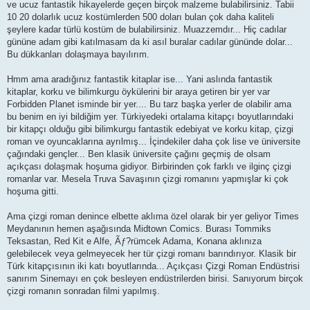
ve ucuz fantastik hikayelerde geçen birçok malzeme bulabilirsiniz. Tabii
10 20 dolarlık ucuz kostümlerden 500 doları bulan çok daha kaliteli
şeylere kadar türlü kostüm de bulabilirsiniz. Muazzemdır... Hiç cadılar
gününe adam gibi katılmasam da ki asıl buralar cadılar gününde dolar...
Bu dükkanları dolaşmaya bayılırım.
Hmm ama aradığınız fantastik kitaplar ise... Yani aslında fantastik
kitaplar, korku ve bilimkurgu öykülerini bir araya getiren bir yer var
Forbidden Planet isminde bir yer.... Bu tarz başka yerler de olabilir ama
bu benim en iyi bildiğim yer. Türkiyedeki ortalama kitapçı boyutlarındaki
bir kitapçı olduğu gibi bilimkurgu fantastik edebiyat ve korku kitap, çizgi
roman ve oyuncaklarına ayrılmış... İçindekiler daha çok lise ve üniversite
çağındaki gençler... Ben klasik üniversite çağını geçmiş de olsam
açıkçası dolaşmak hoşuma gidiyor. Birbirinden çok farklı ve ilginç çizgi
romanlar var. Mesela Truva Savaşının çizgi romanını yapmışlar ki çok
hoşuma gitti.
Ama çizgi roman denince elbette aklıma özel olarak bir yer geliyor Times
Meydanının hemen aşağısında Midtown Comics. Burası Tommiks
Teksastan, Red Kit e Alfe, Ãƒ?rümcek Adama, Konana aklınıza
gelebilecek veya gelmeyecek her tür çizgi romanı barındırıyor. Klasik bir
Türk kitapçısının iki katı boyutlarında... Açıkçası Çizgi Roman Endüstrisi
sanırım Sinemayı en çok besleyen endüstrilerden birisi. Sanıyorum birçok
çizgi romanın sonradan filmi yapılmış.