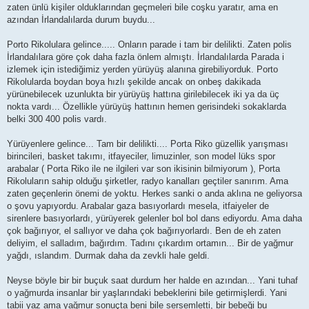
zaten ünlü kişiler olduklarından geçmeleri bile coşku yaratır, ama en
azından İrlandalılarda durum buydu...
Porto Rikolulara gelince..... Onların parade i tam bir delilikti. Zaten polis
İrlandalılara göre çok daha fazla önlem almıştı. İrlandalılarda Parada i
izlemek için istediğimiz yerden yürüyüş alanına girebiliyorduk. Porto
Rikolularda boydan boya hızlı şekilde ancak on onbeş dakikada
yürünebilecek uzunlukta bir yürüyüş hattına girilebilecek iki ya da üç
nokta vardı... Özellikle yürüyüş hattının hemen gerisindeki sokaklarda
belki 300 400 polis vardı.
Yürüyenlere gelince... Tam bir delilikti.... Porta Riko güzellik yarışması
birincileri, basket takımı, itfayeciler, limuzinler, son model lüks spor
arabalar ( Porta Riko ile ne ilgileri var son ikisinin bilmiyorum ), Porta
Rikoluların sahip olduğu şirketler, radyo kanalları geçtiler sanırım. Ama
zaten geçenlerin önemi de yoktu. Herkes sanki o anda aklına ne geliyorsa
o şovu yapıyordu. Arabalar gaza basıyorlardı mesela, itfaiyeler de
sirenlere basıyorlardı, yürüyerek gelenler bol bol dans ediyordu. Ama daha
çok bağırıyor, el sallıyor ve daha çok bağırıyorlardı. Ben de eh zaten
deliyim, el salladım, bağırdım. Tadını çıkardım ortamın... Bir de yağmur
yağdı, ıslandım. Durmak daha da zevkli hale geldi.
Neyse böyle bir bir buçuk saat durdum her halde en azından... Yani tuhaf
o yağmurda insanlar bir yaşlarındaki bebeklerini bile getirmişlerdi. Yani
tabii yaz ama yağmur sonuçta beni bile sersemletti, bir bebeği bu