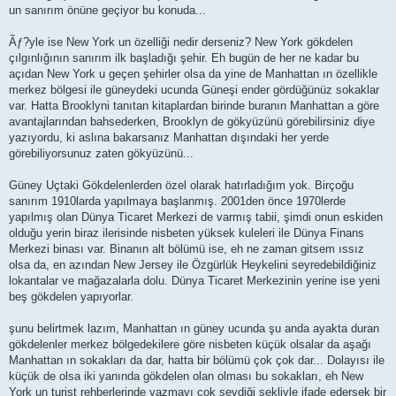
un sanırım önüne geçiyor bu konuda...
Ãƒ?yle ise New York un özelliği nedir derseniz? New York gökdelen
çılgınlığının sanırım ilk başladığı şehir. Eh bugün de her ne kadar bu
açıdan New York u geçen şehirler olsa da yine de Manhattan ın özellikle
merkez bölgesi ile güneydeki ucunda Güneşi ender gördüğünüz sokaklar
var. Hatta Brooklyni tanıtan kitaplardan birinde buranın Manhattan a göre
avantajlarından bahsederken, Brooklyn de gökyüzünü görebilirsiniz diye
yazıyordu, ki aslına bakarsanız Manhattan dışındaki her yerde
görebiliyorsunuz zaten gökyüzünü...
Güney Uçtaki Gökdelenlerden özel olarak hatırladığım yok. Birçoğu
sanırım 1910larda yapılmaya başlanmış. 2001den önce 1970lerde
yapılmış olan Dünya Ticaret Merkezi de varmış tabii, şimdi onun eskiden
olduğu yerin biraz ilerisinde nisbeten yüksek kuleleri ile Dünya Finans
Merkezi binası var. Binanın alt bölümü ise, eh ne zaman gitsem ıssız
olsa da, en azından New Jersey ile Özgürlük Heykelini seyredebildiğiniz
lokantalar ve mağazalarla dolu. Dünya Ticaret Merkezinin yerine ise yeni
beş gökdelen yapıyorlar.
şunu belirtmek lazım, Manhattan ın güney ucunda şu anda ayakta duran
gökdelenler merkez bölgedekilere göre nisbeten küçük olsalar da aşağı
Manhattan ın sokakları da dar, hatta bir bölümü çok çok dar... Dolayısı ile
küçük de olsa iki yanında gökdelen olan olması bu sokakları, eh New
York un turist rehberlerinde yazmayı çok sevdiği şekliyle ifade edersek bir