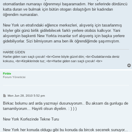
otomatlardan numarayı öğrenmeyi başaramadım. Her seferinde dördüncü
katta duran ve bulmak için bütün otogarı dolaştığım bir kadından
öğrendim numaraları.
New York un etrafındaki eğlence merkezleri, alışveriş için tasarlanmış
köyler gibi günü birlik gidilebilecek farklı yerlere otobüs kalkıyor. Yani
alışverişin başkenti New Yorkta insanlar sırf alışveriş için başka yerlere
gidebiliyorlar. Sizi bilmiyorum ama ben ilk öğrendiğimde şaşırmıştım.
HARBE GİDEN
Harbe giden sarı saçlı çocuk! <br>Gene böyle güzel dön; <br>Dudaklarında deniz
kokusu, <br>Kirpiklerinde tuz; <br>Harbe giden sarı saçlı çocuk! <br>
Firble
Forum Yöneticisi
P
Mon Jun 28, 2010 5:52 pm
o
s
Birkac bolumu ard arda yazmayi dusunuyorum.. Bu aksam da gunlugu de
t
tamamliyorum... Hayirli olsun diyelim. : ) ) )
New York Korfezinde Tekne Turu
New York her konuda oldugu gibi bu konuda da bircok secenek sunuyor...