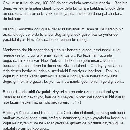
Cok ucuz turlar da var, 100 200 dolar civarinda yemekli turlar da... Ben bir
deniz ve tekne fanatigi olarak bircok defa bu turlara katildim, bircok defa
en ucuzuna ama bir defa yelkenli ile yapilan nisbeten daha pahali olana
da katildim...
Istanbul Bogazina cok guzel derler ki katiliyorum, ama su ile karanin bir
arada oldugu yerlerde Istanbul Bogazi gibi cok guzel baska yerler de
yaratilabiliyor. New York da bence bunun bir ornegi....
Manhattan dar bir bogazdan girilen bir korfezin icinde, etrafindaki sular
neredeyse bir ic gol gibi ama tabii ki tuzlu... Korfezin tam ucunda
bogazda bir kopru var, New York un dediklerine gore insana kendini
tasrada gibi hissettiren bir ilcesi var Staten Island... O adayi yine Uzun
Ada denen baska bir adanin uzerindeki Brooklyn e bagliyor... Tabii bu
koprunun altina kadar gitmiyoruz ama o kopruye ve korfezin cikisina
dogru gitmek bile guzel, bu yon ayni zamanda gocmenlerin geldigi yon...
Bunun disinda tabii Ozgurluk Heykelinin onunde uzun uzun duruluyor
insanlar resim cektiriyor, ben de bu heykeli birkac defa gormus biri olarak
iste bizim heykel havasinda bakiyorum... : ) ) )
Brooklyn Koprusu muhtesem... Iste Gotik denebilecek, ortacag satolarini
andiran ayaklarindan tutun, trafigin ustunden yuruyen yayalarina kadar bu
kopruye hayranim ve ne kadar yakinina gitsem de bir turist hayranligi ile
bakabiliyorum bu kopruye....