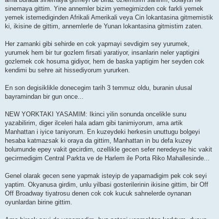
sinemaya gittim. Yine annemler bizim yemegimizden cok farkli yemek
yemek istemediginden Afrikali Amerikali veya Cin lokantasina gitmemistik
ki, ikisine de gittim, annemlerle de Yunan lokantasina gitmistim zaten.
Her zamanki gibi sehirde en cok yapmayi sevdigim sey yurumek,
yurumek hem bir tur gozlem firsati yaratiyor, insanlarin neler yaptigini
gozlemek cok hosuma gidiyor, hem de baska yaptigim her seyden cok
kendimi bu sehre ait hissediyorum yururken.
En son degisiklikle donecegim tarih 3 temmuz oldu, buranin ulusal
bayramindan bir gun once...
NEW YORKTAKI YASAMIM: Ikinci yilin sonunda oncelikle sunu
yazabilirim, diger ilceleri hala adam gibi tanimiyorum, ama artik
Manhattan i iyice taniyorum. En kuzeydeki herkesin unuttugu bolgeyi
hesaba katmazsak ki oraya da gittim, Manhattan in bu defa kuzey
bolumunde epey vakit gecirdim, ozellikle gecen sefer neredeyse hic vakit
gecirmedigim Central Parkta ve de Harlem ile Porta Riko Mahallesinde...
Genel olarak gecen sene yapmak isteyip de yapamadigim pek cok seyi
yaptim. Okyanusa girdim, unlu yilbasi gosterilerinin ikisine gittim, bir Off
Off Broadway tiyatrosu denen cok cok kucuk sahnelerde oynanan
oyunlardan birine gittim.