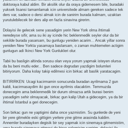
doktoraya kabul aldim. Bir aksilik olur da oraya gidemesem bile, buradaki
yuksek lisansi tamamlamak icin universitede almam gereken sadece tek
ders var, sadece o dersi almak icin de sanirim burada kalmam, uzaktan
yurutulebilecek bir ders alip en fazla sinavina girerim.
Dolayisi ile gelecek sene yasadigim yerin New York olma ihtimali
neredeyse sifir, ama su iki ay icinde hic beklenmedik seyler olur da bir
sekilde burada yasarsam, bu gunlugu yeniden acarim... Ancak yillar sonra
yeniden New Yorkta yasamaya baslarsam, o zaman muhtemelen actigim
gunlugun adi Ikinci New York Gunlukleri olur.
Tabii bu basligin altinda sorusu olan veya yorum yapmak isteyen olursa
da bu beni mutlu eder... Ben sadece dogrudan yazdigim bolumleri
bitiriyorum. Daha kolay takip edilmesi icin birkac alt baslik yaratacagim.
BITIRIRKEN: Ucagi kacirmamin sonucunda buradan ayrilmama 2 gun
kaldi, kacirmasaydim iki gun once ayrilmis olacaktim. Temmuzda
donecegim ama beklenmedik bir durum olmazsa artik burasi benim
yasadigim sehir olmayacak, birkac gun kalip Utah a gidecegim, ya da bir
ihtimal Istanbul a geri donecegim.
Son birkac gun ne yaptigimi daha once yazmistim. Su gunlerde de yeni
bir yere gitmekle eski gittigim yerlere yine gitme arasinda kaldim.
Annemler buradayken degisik bir sey yapmak icin sinemaya gitmemistim,
ama burada sinemaya gitmeyi de biraz ozlemisim sanirim, dolayisi ile