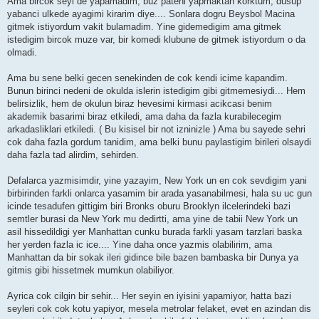
Ama bircok seyi de yapamadim, buz pateni yapmaktan korktum, dusup
yabanci ulkede ayagimi kirarim diye.... Sonlara dogru Beysbol Macina
gitmek istiyordum vakit bulamadim. Yine gidemedigim ama gitmek
istedigim bircok muze var, bir komedi klubune de gitmek istiyordum o da
olmadi.
Ama bu sene belki gecen senekinden de cok kendi icime kapandim.
Bunun birinci nedeni de okulda islerin istedigim gibi gitmemesiydi... Hem
belirsizlik, hem de okulun biraz hevesimi kirmasi acikcasi benim
akademik basarimi biraz etkiledi, ama daha da fazla kurabilecegim
arkadasliklari etkiledi. ( Bu kisisel bir not izninizle ) Ama bu sayede sehri
cok daha fazla gordum tanidim, ama belki bunu paylastigim birileri olsaydi
daha fazla tad alirdim, sehirden.
Defalarca yazmisimdir, yine yazayim, New York un en cok sevdigim yani
birbirinden farkli onlarca yasamim bir arada yasanabilmesi, hala su uc gun
icinde tesadufen gittigim biri Bronks oburu Brooklyn ilcelerindeki bazi
semtler burasi da New York mu dedirtti, ama yine de tabii New York un
asil hissedildigi yer Manhattan cunku burada farkli yasam tarzlari baska
her yerden fazla ic ice.... Yine daha once yazmis olabilirim, ama
Manhattan da bir sokak ileri gidince bile bazen bambaska bir Dunya ya
gitmis gibi hissetmek mumkun olabiliyor.
Ayrica cok cilgin bir sehir... Her seyin en iyisini yapamiyor, hatta bazi
seyleri cok cok kotu yapiyor, mesela metrolar felaket, evet en azindan dis