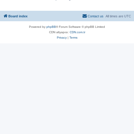
Board index
Contact us
All times are
UTC
Powered by
phpBB
® Forum Software © phpBB Limited
CDN altyapısı:
CDN.com.tr
Privacy
|
Terms