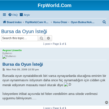
FrpWorld.Com
FAQ
Arşiv
S
Board index
FrpWorld.Com Hakkında
Konu Ötesi
Oyun Bulma Noktası
e
Bursa da Oyun İsteği
a
Search
Advanced search
r
1 post • Page
1
of
1
c
Aegron Linwelin
h
Kullanıcı
Bursa da Oyun İsteği
P
Mon Feb 09, 2009 10:50 pm
o
s
Bursada oyun oynatabilecek biri varsa oynayanlarda olucağına eminim bir
t
oyun oynanmasını istiyorum daha once hiç oynamadığım için cidden çok
merak ediyorum masautu nasıl olucak diye
İsteyenlere irtibat açısında tel felen verebilirim ama sitede verilmesi
uygunmu bilmiyorum.....
1 post • Page
1
of
1