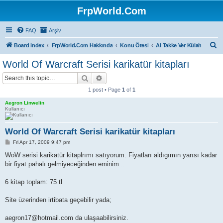
FrpWorld.Com
FAQ
Arşiv
S
Board index
FrpWorld.Com Hakkında
Konu Ötesi
Al Takke Ver Külah
e
World Of Warcraft Serisi karikatür kitapları
a
Search
Advanced search
r
1 post • Page
1
of
1
c
Aegron Linwelin
h
Kullanıcı
World Of Warcraft Serisi karikatür kitapları
P
Fri Apr 17, 2009 9:47 pm
o
s
WoW serisi karikatür kitaplrımı satıyorum. Fiyatları aldıgımın yarısı kadar
t
bir fiyat pahalı gelmiyeceğinden eminim...
6 kitap toplam: 75 tl
Site üzerinden irtibata geçebilir yada;
aegron17@hotmail.com da ulaşaabilirsiniz.