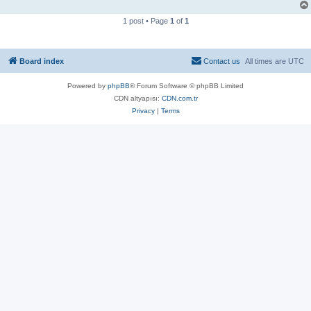
1 post • Page
1
of
1
Board index
Contact us
All times are
UTC
Powered by
phpBB
® Forum Software © phpBB Limited
CDN altyapısı:
CDN.com.tr
Privacy
|
Terms