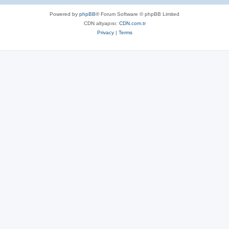
Powered by
phpBB
® Forum Software © phpBB Limited
CDN altyapısı:
CDN.com.tr
Privacy
|
Terms