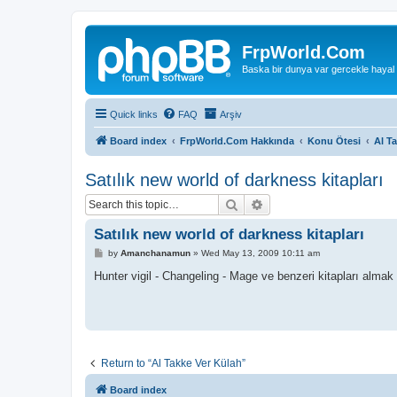
FrpWorld.Com
Baska bir dunya var gercekle hayal
Quick links
FAQ
Arşiv
Board index
FrpWorld.Com Hakkında
Konu Ötesi
Al T
Satılık new world of darkness kitapları
Search
Advanced search
Satılık new world of darkness kitapları
P
by
Amanchanamun
»
Wed May 13, 2009 10:11 am
o
s
Hunter vigil - Changeling - Mage ve benzeri kitapları almak
t
Return to “Al Takke Ver Külah”
Board index