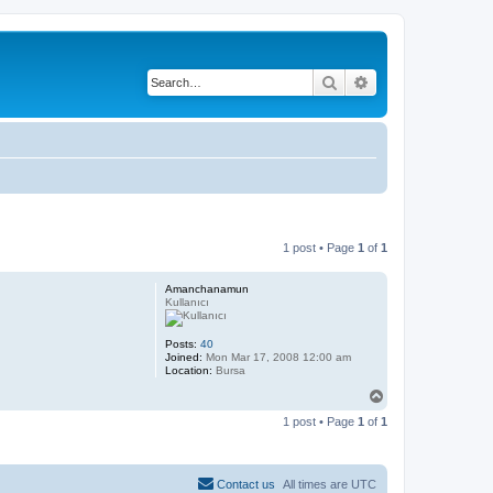
Search
Advanced search
1 post • Page
1
of
1
Amanchanamun
Kullanıcı
Posts:
40
Joined:
Mon Mar 17, 2008 12:00 am
Location:
Bursa
T
o
1 post • Page
1
of
1
p
Contact us
All times are
UTC