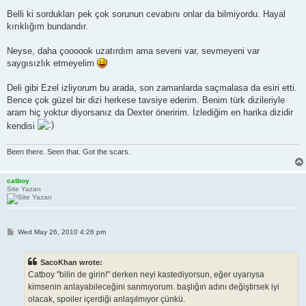
Belli ki sordukları pek çok sorunun cevabını onlar da bilmiyordu. Hayal
kırıklığım bundandır.
Neyse, daha çoooook uzatırdım ama seveni var, sevmeyeni var
saygısızlık etmeyelim
Deli gibi Ezel izliyorum bu arada, son zamanlarda saçmalasa da esiri etti.
Bence çok güzel bir dizi herkese tavsiye ederim. Benim türk dizileriyle
aram hiç yoktur diyorsanız da Dexter öneririm. İzlediğim en harika dizidir
kendisi
Been there. Seen that. Got the scars.
catboy
Site Yazarı
P
Wed May 26, 2010 4:26 pm
o
s
t
SacoKhan wrote:
Catboy "bilin de girin!" derken neyi kastediyorsun, eğer uyarıysa
kimsenin anlayabileceğini sanmıyorum. başlığın adını değiştirsek iyi
olacak, spoiler içerdiği anlaşılmıyor çünkü.