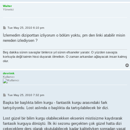
Walter
Yönetici
P
Tue May 25, 2010 6:10 pm
o
s
İzlemedim diziporttan izliyorum o bölüm yoktu, pm den linki atabilir misin
t
nereden izlediysen ?
Beş dakika süren savaşlar binlerce yıl süren efsaneler yaratır. O yüzden savaşta
korkuyla değil tatmin hissi duyarak ölmelisin. O zaman arkandan ağlayacak insan kalmış
olur.
devrimk
Kullanıcı
P
Tue May 25, 2010 7:32 pm
o
s
Başka bir başlıkta bilim kurgu - fantastik kurgu arasındaki fark
t
tartışılıyordu. Lost aslında o başlıkta da tartışılabilecek bir dizi.
Lost güzel bir bilim kurgu olabilecekken eksenini mistisizme kaydırarak
fantasik kurguya dönüştü. İlk iki sezonu gerçekten çok güzel hatta dizi
çekeceklere ders olarak okutulabilecek kadar kaliteliyken sonradan vasat