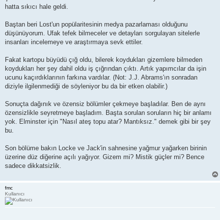
hatta sıkıcı hale geldi.
Baştan beri Lost'un popülaritesinin medya pazarlaması olduğunu
düşünüyorum. Ufak tefek bilmeceler ve detayları sorgulayan sitelerle
insanları incelemeye ve araştırmaya sevk ettiler.
Fakat kartopu büyüdü çığ oldu, bilerek koydukları gizemlere bilmeden
koydukları her şey dahil oldu iş çığrından çıktı. Artık yapımcılar da işin
ucunu kaçırdıklarının farkına vardılar. (Not: J.J. Abrams'ın sonradan
diziyle ilgilenmediği de söyleniyor bu da bir etken olabilir.)
Sonuçta dağınık ve özensiz bölümler çekmeye başladılar. Ben de aynı
özensizlikle seyretmeye başladım. Başta sorulan soruların hiç bir anlamı
yok. Elminster için "Nasıl ateş topu atar? Mantıksız." demek gibi bir şey
bu.
Son bölüme bakın Locke ve Jack'in sahnesine yağmur yağarken birinin
üzerine düz diğerine açılı yağıyor. Gizem mi? Mistik güçler mi? Bence
sadece dikkatsizlik.
fmc
Kullanıcı