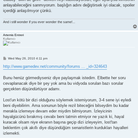
t
anlayabileceğini sanmıyorum. başlığın adını değiştirsek iyi olacak, spoiler
içerdiği anlaşılmıyor çünkü.
And i still wonder if you ever wonder the same!...
Artemis Entreri
Kullanıcı
P
Wed May 26, 2010 4:11 pm
o
s
http://www.gamedev.net/community/forums ... _id=324643
t
Bunu henüz görmediyseniz diye paylaşmak istedim. Elbette her soru
cevaplanacak diye bir şey yok ama bu vidyoda sorulan bazı sorular
gerçekten düşündürtüyor adamı.
Lost'un kötü bir dizi olduğunu söylemek istemiyorum, 3-4 sene iyi eyledi
beni diyebilirim. Ama sonunun böyle rezil biteceğini bilseydim bu kadar
merakla izlemeye devam eder miydim bilmiyorum. İzleyicinin
hayalgücünü bırakmış cevabı beni tatmin etmiyor ne yazık ki, hayal
kuracak olsam niye ekranın başına geçip dizi izleyeyim, lost'tan
beklentim çok akıllı diye düşündüğüm senaristlerin kurdukları hayalleri
izlemekti.