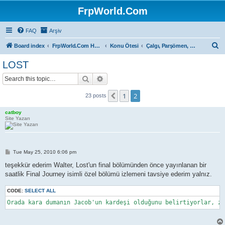
FrpWorld.Com
FAQ
Arşiv
S
Board index
FrpWorld.Com Hakkında
Konu Ötesi
Çalgı, Parşömen, Sahne...
e
LOST
a
Search
Advanced search
r
c
1
2
Previous
23 posts
h
catboy
Site Yazarı
P
Tue May 25, 2010 6:06 pm
o
s
teşekkür ederim Walter, Lost'un final bölümünden önce yayınlanan bir
t
saatlik Final Journey isimli özel bölümü izlemeni tavsiye ederim yalnız.
CODE:
SELECT ALL
Orada kara dumanın Jacob'un kardeşi olduğunu belirtiyorlar, z