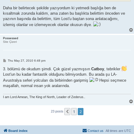
Daha bir belirtecek şekilde yazıyordum ki yetmedi başlığa ben de
kısaltmak zorunda kaldım, ama zaten bu başlıkta belirttim önceden ve
yazının başında da belirttim, tüm Lost'u baştan sona anlatacağımı,
izlemiş olanlar ve izlemeyecek olanlar okusun diye.
Possessed
Site Çizeri
P
Thu May 27, 2010 6:48 pm
o
s
3. bölümü de okudum şimdi. Çok güzel yazmışsın
Catboy
, tebrikler
t
Lost'un bu kadar fantastik olduğunu bilmiyordum. Bu arada şu LA-
Avustralya seferi yolcuları da birbirinden garipmiş
Hepsi seçmece
maşallah, normal insan yok aralarında.
I am Lord Amean, The King of North, Leader of Zederus..
1
2
Previous
23 posts
Board index
Contact us
All times are
UTC