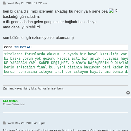
P
Wed May 26, 2010 11:22 am
o
s
ben bi daha dizi mizi izlemem arkadaş bu nedir ya 6 sene bea
t
başladığı gün izledim.
o ilk gece adadan gelen garip sesler bağladı beni diziye.
ama daha iyi bitebilirdi.
son bölümle ilgili (izlemeyenler okumasın)
CODE:
SELECT ALL
sitelerde forumlarda okudum. dünyada bir hayal kırıklığı var. 
bi başka yorum yok gözünü kapadı açtı bir anlık rüyaymış hayal
NE YAPARSAN YAP! KADER DEğİşMEZ. O ADAYA DÃƒ?şERSİN O OLAYLARI
benim anladığım final bu. yani dizinin başından beri kader kad
bundan sonrasına isteyen araf der isteyen hayal. ama bence diz
Zaman, kayan bir yıldız. Atmosfer ise; ben..
SacoKhan
Forum Yöneticisi
P
Wed May 26, 2010 4:00 pm
o
s
Catboy "bilin de girin!" derken neyi kastediyorsun, eğer uyarıysa kimsenin