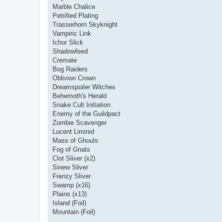
Marble Chalice
Petrified Plating
Trasserhorn Skyknight
Vampiric Link
Ichor Slick
Shadowfeed
Cremate
Bog Raiders
Oblivion Crown
Dreamspoiler Witches
Behemoth's Herald
Snake Cult Initiation
Enemy of the Guildpact
Zombie Scavenger
Lucent Liminid
Mass of Ghouls
Fog of Gnats
Clot Sliver (x2)
Sinew Sliver
Frenzy Sliver
Swamp (x16)
Plains (x13)
Island (Foil)
Mountain (Foil)