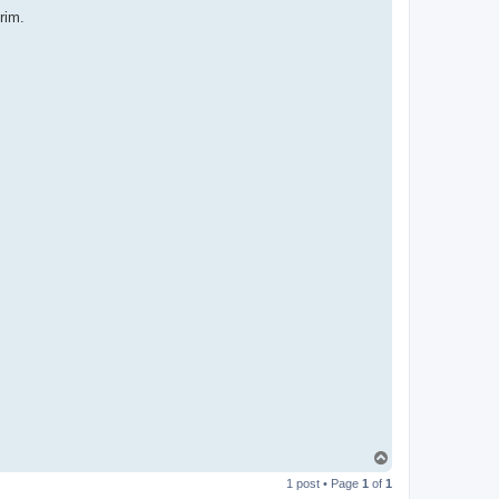
rim.
T
o
1 post • Page
1
of
1
p