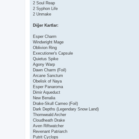
2 Soul Reap
2 Syphon Life
2 Unmake
Diğer Kartlar:
Esper Charm
Windwright Mage
Oblivion Ring
Executioner's Capsule
Quietus Spike
Agony Warp
Dawn Charm (Foil)
Arcane Sanctum
Obelisk of Naya
Esper Panaroma
Dimir Aqueduct
New Benalia
Drake-Skull Cameo (Foil)
Dark Depths (Legendary Snow Land)
Thornweald Archer
Cloudheath Drake
Aven Riftwatcher
Revenant Patriarch
Putrit Cyclops