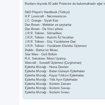
Bunların dışında 50 adet Protector da bulunmaktadır eğer is
D&D Player's Handbook (Türkçe)
H.P. Lovecraft - Necronomicon
J.C. Grange - Siyah Kan
Dan Brown - Melekler ve şeytanlar
Dan Brown - Da Vinci şifresi
J.R.R. Tolkien - Silmarillion
J.R.R. Tolkien - Hurin'in Ãƒ?ocukları
J.R.R. Tolkien - Güç Yüzüklerine Dair
J.R.R. Tolkien - Yüzüklerin Efendisi Üçlemesi
Diablo - Bartuc'un Mirası
Star Wars - Gizli Bölüm
R.A. Salvatore- İblisin Uyanışı
Warcraft - Sunwell Üçlemesi (Çizgiroman)
Ejderha Mızrağı - Huma Destanı
Ejderha Mızrağı - Batan Güneşin Ejderhaları
Ejderha Mızrağı - Kayıp Yıldızın Ejderhaları
Ejderha Mızrağı - Yitik Ayın Ejderhaları
Ejderha Mızrağı - İkizlerin Zamanı
Ejderha Mızrağı - İkizlerin Savaşı
Ejderha Mızrağı - İkizlerin Sınavı