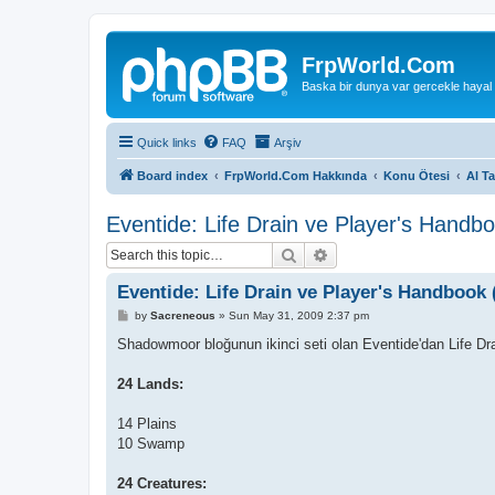
FrpWorld.Com
Baska bir dunya var gercekle hayal
Quick links
FAQ
Arşiv
Board index
FrpWorld.Com Hakkında
Konu Ötesi
Al T
Eventide: Life Drain ve Player's Handb
Search
Advanced search
Eventide: Life Drain ve Player's Handbook 
P
by
Sacreneous
»
Sun May 31, 2009 2:37 pm
o
s
Shadowmoor bloğunun ikinci seti olan Eventide'dan Life Dr
t
24 Lands:
14 Plains
10 Swamp
24 Creatures: