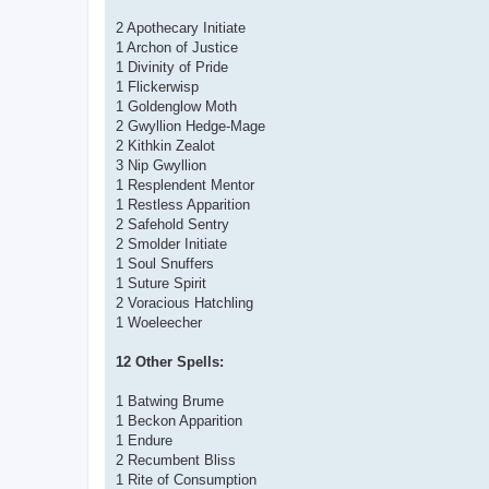
2 Apothecary Initiate
1 Archon of Justice
1 Divinity of Pride
1 Flickerwisp
1 Goldenglow Moth
2 Gwyllion Hedge-Mage
2 Kithkin Zealot
3 Nip Gwyllion
1 Resplendent Mentor
1 Restless Apparition
2 Safehold Sentry
2 Smolder Initiate
1 Soul Snuffers
1 Suture Spirit
2 Voracious Hatchling
1 Woeleecher
12 Other Spells:
1 Batwing Brume
1 Beckon Apparition
1 Endure
2 Recumbent Bliss
1 Rite of Consumption