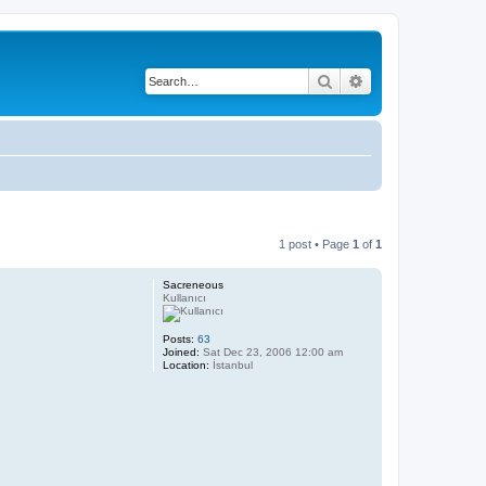
Search
Advanced search
1 post • Page
1
of
1
Sacreneous
Kullanıcı
Posts:
63
Joined:
Sat Dec 23, 2006 12:00 am
Location:
İstanbul