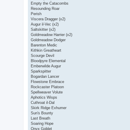
Empty the Catacombs
Resounding Roar
Perish
Viscera Dragger (x2)
Augur il-Vec (x2)
Saltskitter (x2)
Goldmeadow Harrier (x2)
Goldmeadow Dodger
Barenton Medic
Kithkin Greatheart
Scourge Devil
Bloodpyre Elemental
Emberwilde Augur
Sparkspitter
Bogardan Lancer
Flowstone Embrace
Rockcaster Platoon
Spellweaver Volute
Aphotics Wisps
Cuthroat il-Dal
Skirk Ridge Exhumer
Sun's Bounty
Last Breath
Soaring Hope
Onyx Goblet