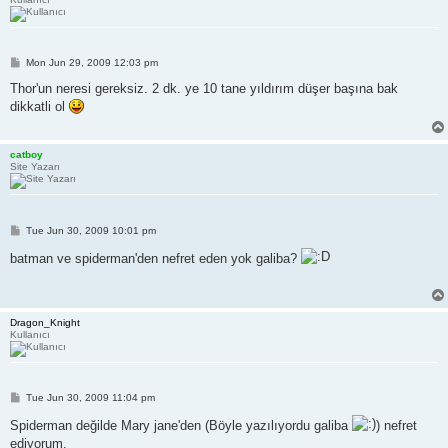
P
Mon Jun 29, 2009 12:03 pm
o
s
Thor'un neresi gereksiz. 2 dk. ye 10 tane yıldırım düşer başına bak
t
dikkatli ol
catboy
Site Yazarı
P
Tue Jun 30, 2009 10:01 pm
o
s
batman ve spiderman'den nefret eden yok galiba?
t
Dragon_Knight
Kullanıcı
P
Tue Jun 30, 2009 11:04 pm
o
s
Spiderman değilde Mary jane'den (Böyle yazılıyordu galiba
) nefret
t
ediyorum.