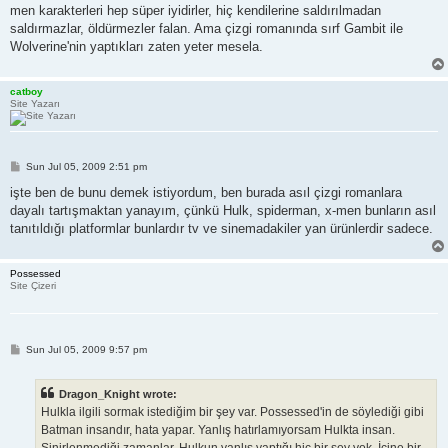
men karakterleri hep süper iyidirler, hiç kendilerine saldırılmadan
saldırmazlar, öldürmezler falan. Ama çizgi romanında sırf Gambit ile
Wolverine'nin yaptıkları zaten yeter mesela.
catboy
Site Yazarı
P
Sun Jul 05, 2009 2:51 pm
o
s
işte ben de bunu demek istiyordum, ben burada asıl çizgi romanlara
t
dayalı tartışmaktan yanayım, çünkü Hulk, spiderman, x-men bunların asıl
tanıtıldığı platformlar bunlardır tv ve sinemadakiler yan ürünlerdir sadece.
Possessed
Site Çizeri
P
Sun Jul 05, 2009 9:57 pm
o
s
t
Dragon_Knight wrote:
Hulkla ilgili sormak istediğim bir şey var. Possessed'in de söylediği gibi
Batman insandır, hata yapar. Yanlış hatırlamıyorsam Hulkta insan.
Sinirlenmediği zamanlar. Hulkun yanlış yaptığı hiç bir şey yok. İçine bir