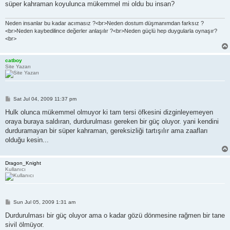
süper kahraman koyulunca mükemmel mi oldu bu insan?
Neden insanlar bu kadar acımasız ?<br>Neden dostum düşmanımdan farksız ?
<br>Neden kaybedilince değerler anlaşılır ?<br>Neden güçlü hep duygularla oynaşır?
<br>
catboy
Site Yazarı
P
Sat Jul 04, 2009 11:37 pm
o
s
Hulk olunca mükemmel olmuyor ki tam tersi öfkesini dizginleyemeyen
t
oraya buraya saldıran, durdurulması gereken bir güç oluyor. yani kendini
durduramayan bir süper kahraman, gereksizliği tartışılır ama zaafları
olduğu kesin...
Dragon_Knight
Kullanıcı
P
Sun Jul 05, 2009 1:31 am
o
s
Durdurulması bir güç oluyor ama o kadar gözü dönmesine rağmen bir tane
t
sivil ölmüyor.