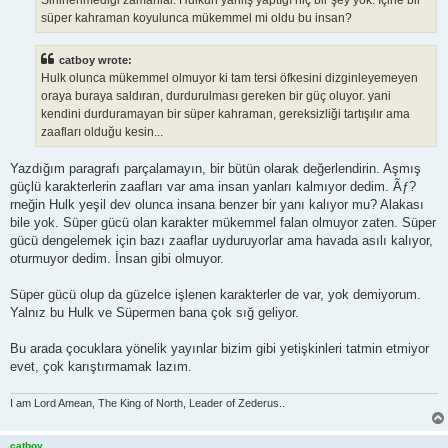
süper kahraman koyulunca mükemmel mi oldu bu insan?
catboy wrote:
Hulk olunca mükemmel olmuyor ki tam tersi öfkesini dizginleyemeyen
oraya buraya saldıran, durdurulması gereken bir güç oluyor. yani
kendini durduramayan bir süper kahraman, gereksizliği tartışılır ama
zaafları olduğu kesin...
Yazdığım paragrafı parçalamayın, bir bütün olarak değerlendirin. Aşmış
güçlü karakterlerin zaafları var ama insan yanları kalmıyor dedim. Ãƒ?
rneğin Hulk yeşil dev olunca insana benzer bir yanı kalıyor mu? Alakası
bile yok. Süper gücü olan karakter mükemmel falan olmuyor zaten. Süper
gücü dengelemek için bazı zaaflar uyduruyorlar ama havada asılı kalıyor,
oturmuyor dedim. İnsan gibi olmuyor.
Süper gücü olup da güzelce işlenen karakterler de var, yok demiyorum.
Yalnız bu Hulk ve Süpermen bana çok sığ geliyor.
Bu arada çocuklara yönelik yayınlar bizim gibi yetişkinleri tatmin etmiyor
evet, çok karıştırmamak lazım.
I am Lord Amean, The King of North, Leader of Zederus..
catboy