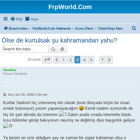
FrpWorld.Com
FAQ
Arşiv
S
Board index
FrpWorld.Com Hakkında
Konu Ötesi
Cilveli Keçi Hanı
e
Ölse de kurtulsak şu kahramandan yahu?
a
Search
Advanced search
r
c
Page
3
of
7
1
2
3
4
5
7
Previous
Next
92 posts
…
h
Alenthas
Forum Yöneticisi
P
Sun Jun 28, 2009 1:34 am
o
s
Kurtlar Vadisini hiç izlememiş biri olarak (evet dünyada böyle bir insan
t
evladı bulunuyor) yorum yapamayacağım
Kendi iradem içerisinde de
hiç bir şart altında da izlemem
Zaten arada sırada internette böyle
kısa bölümler görüp bakıyorum neymiş ne değilmiş diye baygınlık geliyor
Ya benim en sinir olduğum şey ne zaman bir süper kahraman olsa o