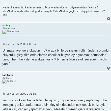
Neden insanlar bu kadar acımasız ?<br>Neden dostum düşmanımdan farksız ?
<br>Neden kaybedilince değerler anlaşılır ?<br>Neden güçlü hep duygularla oynaşır?
<br>
catboy
Site Yazarı
P
Sun Jul 05, 2009 2:00 am
o
s
Ultimate avengers okudun mu? orada binlerce insanın ölümünden sorumlu
t
oluyordu. çizgi filmlerde elbette çocuklar izliyor, öyle yapmaz zorundalar.
bunun hem hulk ile ne alakası var ki? bir sivili öldürseydi sevecek miydin
yani?
lightflarer
Kullanıcı
P
Sun Jul 05, 2009 2:31 pm
o
s
küçük çocukken fox kids'te izlediğiniz çizgi dizilere göre yargılamayın bu
t
konuyu, çünkü orada mature bir izleyici kitlesinden çok çocuk bir izleyici
kitlesi var, vahşet yapamazlar yani. Mesela o x-men çizgi dizilerinde x-