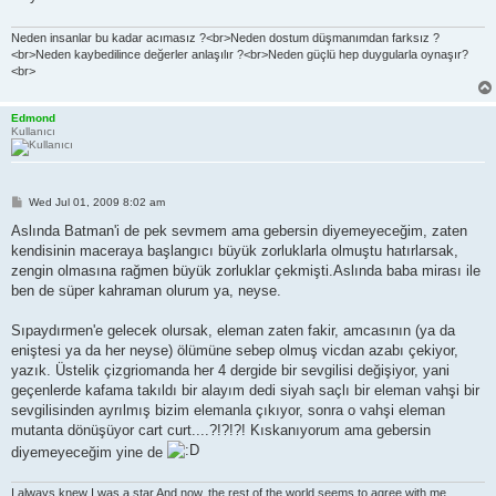
Neden insanlar bu kadar acımasız ?<br>Neden dostum düşmanımdan farksız ?
<br>Neden kaybedilince değerler anlaşılır ?<br>Neden güçlü hep duygularla oynaşır?
<br>
Edmond
Kullanıcı
P
Wed Jul 01, 2009 8:02 am
o
s
Aslında Batman'i de pek sevmem ama gebersin diyemeyeceğim, zaten
t
kendisinin maceraya başlangıcı büyük zorluklarla olmuştu hatırlarsak,
zengin olmasına rağmen büyük zorluklar çekmişti.Aslında baba mirası ile
ben de süper kahraman olurum ya, neyse.
Sıpaydırmen'e gelecek olursak, eleman zaten fakir, amcasının (ya da
eniştesi ya da her neyse) ölümüne sebep olmuş vicdan azabı çekiyor,
yazık. Üstelik çizgriomanda her 4 dergide bir sevgilisi değişiyor, yani
geçenlerde kafama takıldı bir alayım dedi siyah saçlı bir eleman vahşi bir
sevgilisinden ayrılmış bizim elemanla çıkıyor, sonra o vahşi eleman
mutanta dönüşüyor cart curt....?!?!?! Kıskanıyorum ama gebersin
diyemeyeceğim yine de
I always knew I was a star And now, the rest of the world seems to agree with me.