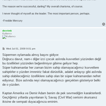
The reason we're successful, darling? My overall charisma, of course.
I never thought of myself as the leader. The most important person, perhaps.
-Freddie Mercury
devrimk
Kullanıcı
P
Wed Jul 01, 2009 9:01 pm
o
s
Süpermen oylamada almış başını gidiyor.
t
Doğrucu davut, nam-ı diğer izci çocuk aslında kuvvetleri yüzünden değil
bu özellikleri yüzünden beğenilmiyor gibime geliyor hep.
Süper kahramanlar her zaman bizim sahip olamayacağımız kuvvetlere
sahiptirler o yüzden imreniriz fakat dürüstlük, adalet anlayışı gibi aslında
sahip olabileceğimiz özelliklere sahip olan bir süper kahramandan nefret
ediyoruz. Bize aslında neyi olamayacağımızı gerçekten gösteriyor belki
de o yüzden.
Kaptan Amerika ve Demir Adam benim de pek sevmediğim karakterlerdi.
Geçtiğimiz yıllarda yayınlanan İç Savaş (Civil War) serisini okursanız
ikisine de sempati duyacağınıza eminim.