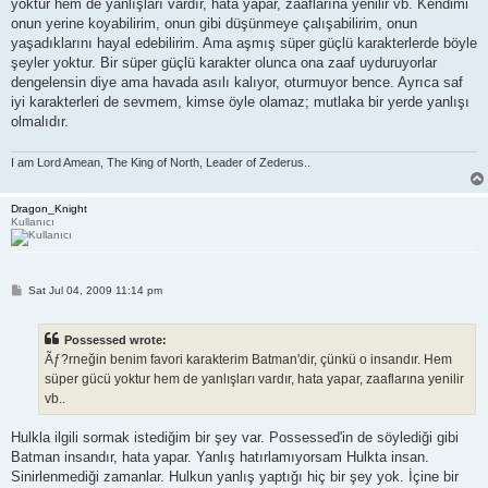
yoktur hem de yanlışları vardır, hata yapar, zaaflarına yenilir vb. Kendimi
onun yerine koyabilirim, onun gibi düşünmeye çalışabilirim, onun
yaşadıklarını hayal edebilirim. Ama aşmış süper güçlü karakterlerde böyle
şeyler yoktur. Bir süper güçlü karakter olunca ona zaaf uyduruyorlar
dengelensin diye ama havada asılı kalıyor, oturmuyor bence. Ayrıca saf
iyi karakterleri de sevmem, kimse öyle olamaz; mutlaka bir yerde yanlışı
olmalıdır.
I am Lord Amean, The King of North, Leader of Zederus..
Dragon_Knight
Kullanıcı
P
Sat Jul 04, 2009 11:14 pm
o
s
t
Possessed wrote:
Ãƒ?rneğin benim favori karakterim Batman'dir, çünkü o insandır. Hem
süper gücü yoktur hem de yanlışları vardır, hata yapar, zaaflarına yenilir
vb..
Hulkla ilgili sormak istediğim bir şey var. Possessed'in de söylediği gibi
Batman insandır, hata yapar. Yanlış hatırlamıyorsam Hulkta insan.
Sinirlenmediği zamanlar. Hulkun yanlış yaptığı hiç bir şey yok. İçine bir