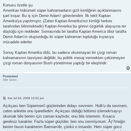
Konusu özetle şu:
Amerikan hükümeti süper kahramanların gizli kimliğinin açıklanmasını
şart koşar. Bu iş için Demir Adam'ı görevlendirir. İlk tekli Kaptan
Amerika'ya yapılmıştır, (Zaten Kaptan Amerika'nın kimliği herkes
tarafından bilinmektedir) Kaptan Amerika bu görevi özgürlük alayışına ter
düştüğü için reddeder. Sonrasında bir tarafta Kaptan America öbür tarafta
Demir Adam'ın oluşturduğu iki süper kahraman topluluğu kıyasıya
mücadele ederler.
Sonuç Kaptan Amerika öldü, bu sadece okunmayan bir çizgi roman
kahramanının tasviyesi değildir, bu politik mesaj vermekten çekinmeyen
çizgi roman dünyasının Bush yönetimine yaptığı bir eleştiridir.
Possessed
Site Çizeri
P
Sat Jul 04, 2009 10:52 pm
o
s
Açıkçası ben Süpermen'i güçlerinden dolayı sevmem. Hulk'u da sevmem,
t
zaten ankette onu işaretledim. Açıkçası öldüğü bölümü izlemek/sayıyı
okumak bile benim için zaman kaybıdır, onu bile istemem. Kısaca
gereksiz karakter. Fazla süper güçlüler, ben onu sevmiyorum. Ãƒ?rneğin
benim favori karakterim Batman'dir, çünkü o insandır. Hem süper gücü