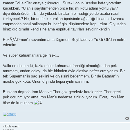
zaman "villain"ler ortaya çıkıyordu. Sürekli onun üzerine kafa yorardım
küçükken. "Ulan sıpaydırmenden önce hiç mi kötü adam yoktu yav?"
diye düşünürdüm. Bir de yüksek binaların olmadığı yerde acaba nasıl
ilerleyecek? He, bir de fizik kuralları içerisinde ağ attığı binanın duvarına
çarpmadan nasıl sallanıyo bu herif gibi düşüncelere kapılırdım. O yüzden
biraz gıcığımdır kendisine ama espritüel tavırları sevdirir kendini.
PokÃƒÂ©mon'u severdim ama Digimon, Beyblade ve Yu-Gi-Oh'dan nefret
ederdim.
Ve süper kahramanlara gelirsek...
Valla ne desem ki, fazla süper kahraman fanatiği olmadığımdan pek
tanımam, ondan dolayı da hiç birinden öyle ölesiye nefret etmiyorum. Bir
tek Superman'in saç şeklini ve giysisini beğenmem. Bir de Batman'in
maske çok kötü. Onun dışında hepsi iyidir sanırım.
Bunların dışında Iron Man ve Thor çok gereksiz karakterler. Thor gerçi
pek görünmüyor ama Iron Man'e nedense sinir oluyorum. Evet, Iron Man
ölse de kurtulsam
middle-earth
Kullanıcı