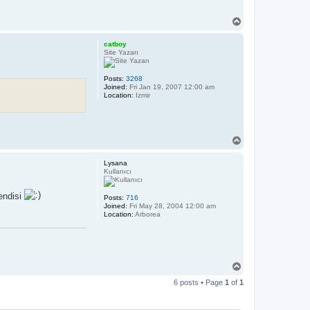
T
o
p
catboy
Site Yazarı
Posts:
3268
Joined:
Fri Jan 19, 2007 12:00 am
Location:
Izmir
T
o
p
Lysana
Kullanıcı
endisi
Posts:
716
Joined:
Fri May 28, 2004 12:00 am
Location:
Arborea
T
o
6 posts • Page
1
of
1
p