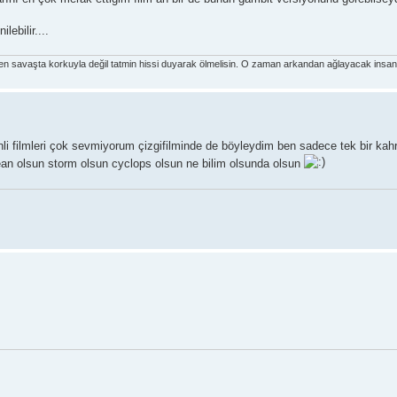
lebilir....
den savaşta korkuyla değil tatmin hissi duyarak ölmelisin. O zaman arkandan ağlayacak insan 
nli filmleri çok sevmiyorum çizgifilminde de böyleydim ben sadece tek bir ka
jean olsun storm olsun cyclops olsun ne bilim olsunda olsun