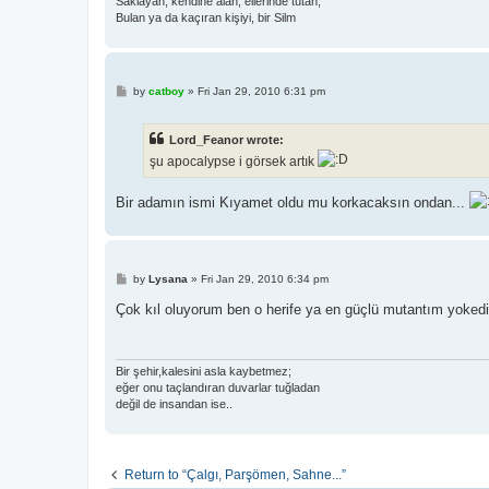
Saklayan, kendine alan, ellerinde tutan,
Bulan ya da kaçıran kişiyi, bir Silm
P
by
catboy
»
Fri Jan 29, 2010 6:31 pm
o
s
t
Lord_Feanor wrote:
şu apocalypse i görsek artık
Bir adamın ismi Kıyamet oldu mu korkacaksın ondan...
P
by
Lysana
»
Fri Jan 29, 2010 6:34 pm
o
s
Çok kıl oluyorum ben o herife ya en güçlü mutantım yokedil
t
Bir şehir,kalesini asla kaybetmez;
eğer onu taçlandıran duvarlar tuğladan
değil de insandan ise..
Return to “Çalgı, Parşömen, Sahne...”