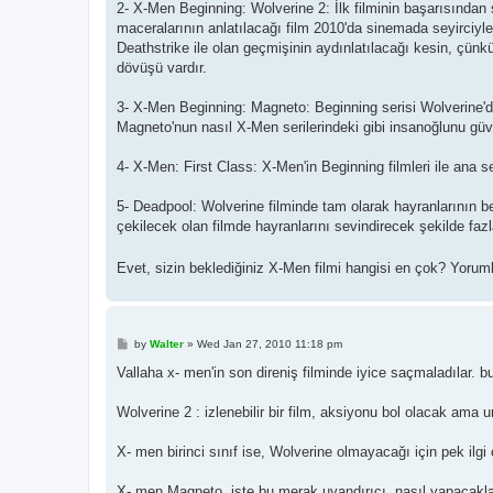
2- X-Men Beginning: Wolverine 2: İlk filminin başarısından 
maceralarının anlatılacağı film 2010'da sinemada seyirciyl
Deathstrike ile olan geçmişinin aydınlatılacağı kesin, çünk
dövüşü vardır.
3- X-Men Beginning: Magneto: Beginning serisi Wolverine'de
Magneto'nun nasıl X-Men serilerindeki gibi insanoğlunu güv
4- X-Men: First Class: X-Men'in Beginning filmleri ile ana se
5- Deadpool: Wolverine filminde tam olarak hayranlarının be
çekilecek olan filmde hayranlarını sevindirecek şekilde faz
Evet, sizin beklediğiniz X-Men filmi hangisi en çok? Yoruml
P
by
Walter
»
Wed Jan 27, 2010 11:18 pm
o
s
Vallaha x- men'in son direniş filminde iyice saçmaladılar. 
t
Wolverine 2 : izlenebilir bir film, aksiyonu bol olacak am
X- men birinci sınıf ise, Wolverine olmayacağı için pek ilg
X- men Magneto, işte bu merak uyandırıcı, nasıl yapacakla