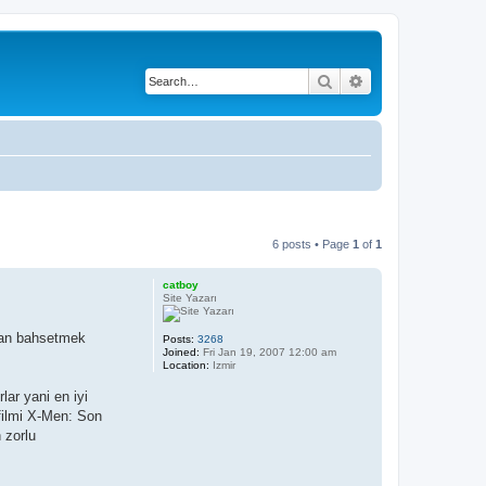
Search
Advanced search
6 posts • Page
1
of
1
catboy
Site Yazarı
rdan bahsetmek
Posts:
3268
Joined:
Fri Jan 19, 2007 12:00 am
Location:
Izmir
lar yani en iyi
 filmi X-Men: Son
 zorlu