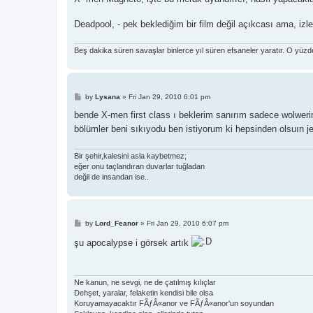
Deadpool, - pek beklediğim bir film değil açıkcası ama, izleni
Beş dakika süren savaşlar binlerce yıl süren efsaneler yaratır. O yüz
P
by
Lysana
»
Fri Jan 29, 2010 6:01 pm
o
s
bende X-men first class ı beklerim sanırım sadece wolweri
t
bölümler beni sıkıyodu ben istiyorum ki hepsinden olsuın 
Bir şehir,kalesini asla kaybetmez;
eğer onu taçlandıran duvarlar tuğladan
değil de insandan ise..
P
by
Lord_Feanor
»
Fri Jan 29, 2010 6:07 pm
o
s
şu apocalypse i görsek artık
t
Ne kanun, ne sevgi, ne de çatılmış kılıçlar
Dehşet, yaralar, felaketin kendisi bile olsa
Koruyamayacaktır FÃƒÂ«anor ve FÃƒÂ«anor'un soyundan