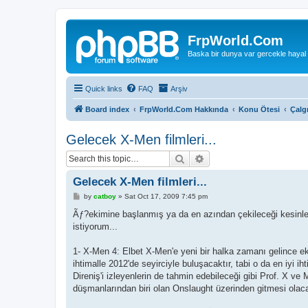
FrpWorld.Com
Baska bir dunya var gercekle hayal
Quick links
FAQ
Arşiv
Board index
FrpWorld.Com Hakkında
Konu Ötesi
Çalg
Gelecek X-Men filmleri...
Search
Advanced search
Gelecek X-Men filmleri...
P
by
catboy
»
Sat Oct 17, 2009 7:45 pm
o
s
Ãƒ?ekimine başlanmış ya da en azından çekileceği kesinle
t
istiyorum...
1- X-Men 4: Elbet X-Men'e yeni bir halka zamanı gelince ekle
ihtimalle 2012'de seyirciyle buluşacaktır, tabi o da en iyi 
Direniş'i izleyenlerin de tahmin edebileceği gibi Prof. X 
düşmanlarından biri olan Onslaught üzerinden gitmesi olacak