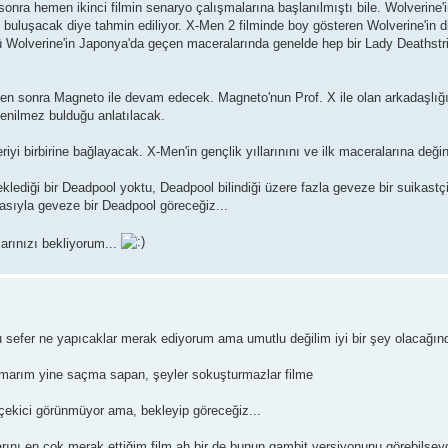
sonra hemen ikinci filmin senaryo çalışmalarına başlanılmıştı bile. Wolverine
e buluşacak diye tahmin ediliyor. X-Men 2 filminde boy gösteren Wolverine'in d
ü Wolverine'in Japonya'da geçen maceralarında genelde hep bir Lady Deathstrike
n sonra Magneto ile devam edecek. Magneto'nun Prof. X ile olan arkadaşlığını
enilmez bulduğu anlatılacak.
riyi birbirine bağlayacak. X-Men'in gençlik yıllarınını ve ilk maceralarına deği
klediği bir Deadpool yoktu, Deadpool bilindiği üzere fazla geveze bir suikastç
lasıyla geveze bir Deadpool göreceğiz...
arınızı bekliyorum...
bu sefer ne yapıcaklar merak ediyorum ama umutlu değilim iyi bir şey olacağın
a umarım yine saçma sapan, şeyler sokuşturmazlar filme
i çekici görünmüyor ama, bekleyip göreceğiz...
rını en çok merak ettiğim film ah bir de bunun gambit versiyonunu görebilsey