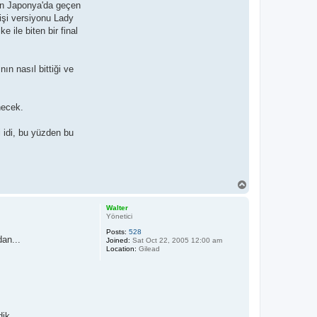
'in Japonya'da geçen
işi versiyonu Lady
 ile biten bir final
n nasıl bittiği ve
necek.
i idi, bu yüzden bu
T
o
p
Walter
Yönetici
Posts:
528
dan...
Joined:
Sat Oct 22, 2005 12:00 am
Location:
Gilead
dik.