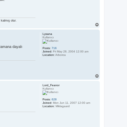
kalmış olur.
T
o
p
Lysana
Kullanıcı
hramana dayalı
Posts:
716
Joined:
Fri May 28, 2004 12:00 am
Location:
Arborea
T
o
p
Lord_Feanor
Kullanıcı
Posts:
628
Joined:
Mon Jun 11, 2007 12:00 am
Location:
Miklagaard