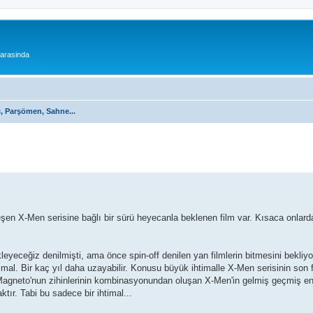
 arasinda
ı, Parşömen, Sahne...
şen X-Men serisine bağlı bir sürü heyecanla beklenen film var. Kısaca onla
yeceğiz denilmişti, ama önce spin-off denilen yan filmlerin bitmesini bekliyor
ihtimal. Bir kaç yıl daha uzayabilir. Konusu büyük ihtimalle X-Men serisinin son
ve Magneto'nun zihinlerinin kombinasyonundan oluşan X-Men'in gelmiş geçmiş en
tır. Tabi bu sadece bir ihtimal...