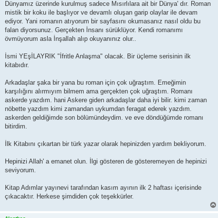
Dünyamız üzerinde kurulmuş sadece Mısırlılara ait bir Dünya' dır. Roman
mistik bir koku ile başlıyor ve devamlı oluşan garip olaylar ile devam
ediyor. Yani romanın atıyorum bir sayfasını okumasanız nasıl oldu bu
falan diyorsunuz. Gerçekten İnsanı sürüklüyor. Kendi romanımı
övmüyorum asla İnşallah alıp okuyanınız olur..
İsmi YEşİLAYRIK "İfritle Anlaşma" olacak. Bir üçleme serisinin ilk
kitabıdır.
Arkadaşlar şaka bir yana bu roman için çok uğraştım. Emeğimin
karşılığını alırmıyım bilmem ama gerçekten çok uğraştım. Romanı
askerde yazdım. hani Askere giden arkadaşlar daha iyi bilir. kimi zaman
nöbette yazdım kimi zamandan uykumdan feragat ederek yazdım.
askerden geldiğimde son bölümündeydim. ve eve döndüğümde romanı
bitirdim.
İlk Kitabını çıkartan bir türk yazar olarak hepinizden yardım bekliyorum.
Hepinizi Allah' a emanet olun. İlgi gösteren de gösteremeyen de hepinizi
seviyorum.
Kitap Adımlar yayınevi tarafından kasım ayının ilk 2 haftası içerisinde
çıkacaktır. Herkese şimdiden çok teşekkürler.