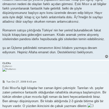
olmasının nedeni de olayları farklı açıdan görmesi. Eski Mısır a ait bilgiler
farklı yorumlanarak fantastik hale getirildi. belki de şöyle
düşünüyorsununz başlıyo aynı konu üzerinde devam edip bitiyor. Hayır
asla öyle değil. kitap iç içe farklı anlatımlarla dolu. Ãƒ?rneğin bi sayfayı
atladınız öbür sayfayı okurken romanı anlamıcaksınız.
Romanım satışa çıktığında Türkiye' nin her yerind bulunabilecek fakat
küçük kitapçılara gideceğini sanmam. Kitabı aramak yerine alışveriş
sitelerinden pandora idefix hepsiburada gibi sitelerden temin edebilirsiniz.
şu an Üçleme şeklindeki romanımın ikinci kitabını yazmaya devam
ediyorum. Hepiniz Allaha emanet olun. Desteklerinizi bekliyorum.
CLiCKs
Kullanıcı
P
Tue Oct 27, 2009 8:43 pm
o
s
Eski Mısır'la ilgili kitaplar her zaman ilgimi çekmiştir. Tanrıları vb. şeyler
t
zaten yeterince fantasitk olduğundan rahatlıkla okumaya başlamıştım. Bir
türkün elinden çıkan mısırla ilgili roman da beni heyecanlandırdı biraz.
Ben almayı düşünüyorum. Bir kitabı aldığımda 2-3 günde bitirme gibi bir
huyum vardır. O yüzden ikincisini de çabuk yazmanı dilerim