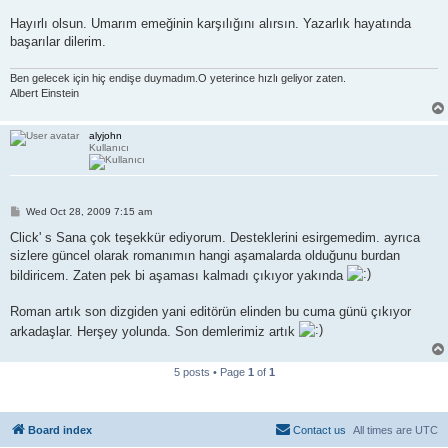
Hayırlı olsun. Umarım emeğinin karşılığını alırsın. Yazarlık hayatında
başarılar dilerim.
Ben gelecek için hiç endişe duymadım.O yeterince hızlı geliyor zaten.
Albert Einstein
alyjohn
Kullanıcı
P
Wed Oct 28, 2009 7:15 am
o
s
Click' s Sana çok teşekkür ediyorum. Desteklerini esirgemedim. ayrıca
t
sizlere güncel olarak romanımın hangi aşamalarda olduğunu burdan
bildiricem. Zaten pek bi aşaması kalmadı çıkıyor yakında
Roman artık son dizgiden yani editörün elinden bu cuma günü çıkıyor
arkadaşlar. Herşey yolunda. Son demlerimiz artık
5 posts • Page
1
of
1
Board index
Contact us
All times are
UTC