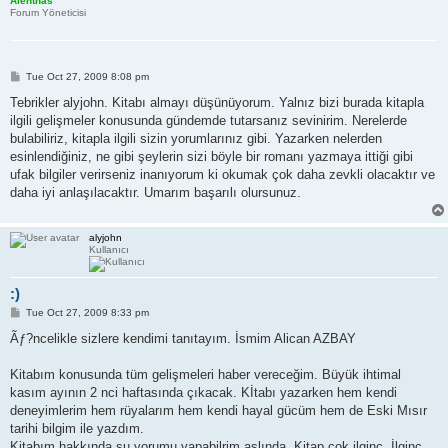
Alenthas
Forum Yöneticisi
P
Tue Oct 27, 2009 8:08 pm
o
s
Tebrikler alyjohn. Kitabı almayı düşünüyorum. Yalnız bizi burada kitapla
t
ilgili gelişmeler konusunda gündemde tutarsanız sevinirim. Nerelerde
bulabiliriz, kitapla ilgili sizin yorumlarınız gibi. Yazarken nelerden
esinlendiğiniz, ne gibi şeylerin sizi böyle bir romanı yazmaya ittiği gibi
ufak bilgiler verirseniz inanıyorum ki okumak çok daha zevkli olacaktır ve
daha iyi anlaşılacaktır. Umarım başarılı olursunuz.
alyjohn
Kullanıcı
:)
P
Tue Oct 27, 2009 8:33 pm
o
s
Ãƒ?ncelikle sizlere kendimi tanıtayım. İsmim Alican AZBAY
t
Kitabım konusunda tüm gelişmeleri haber vereceğim. Büyük ihtimal
kasım ayının 2 nci haftasında çıkacak. Kİtabı yazarken hem kendi
deneyimlerim hem rüyalarım hem kendi hayal gücüm hem de Eski Mısır
tarihi bilgim ile yazdım.
Kitabım hakkında şu yorumu yapabilrim aslında. Kitap çok ilginç. İlginç