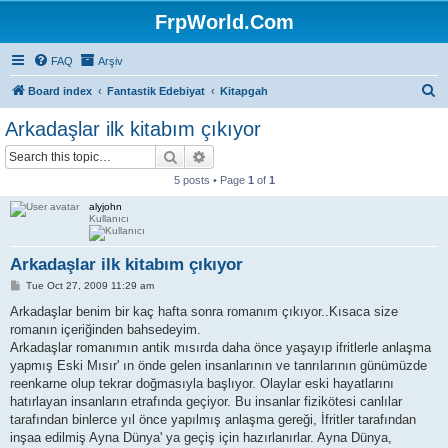
FrpWorld.Com
FAQ
Arşiv
S
Board index
Fantastik Edebiyat
Kitapgah
e
Arkadaşlar ilk kitabım çıkıyor
a
Search
Advanced search
r
5 posts • Page
1
of
1
c
alyjohn
h
Kullanıcı
Arkadaşlar ilk kitabım çıkıyor
P
Tue Oct 27, 2009 11:29 am
o
s
Arkadaşlar benim bir kaç hafta sonra romanım çıkıyor..Kısaca size
t
romanın içeriğinden bahsedeyim.
Arkadaşlar romanımın antik mısırda daha önce yaşayıp ifritlerle anlaşma
yapmış Eski Mısır' ın önde gelen insanlarının ve tanrılarının günümüzde
reenkarne olup tekrar doğmasıyla başlıyor. Olaylar eski hayatlarını
hatırlayan insanların etrafında geçiyor. Bu insanlar fizikötesi canlılar
tarafından binlerce yıl önce yapılmış anlaşma gereği, İfritler tarafından
inşaa edilmiş Ayna Dünya' ya geçiş için hazırlanırlar. Ayna Dünya,